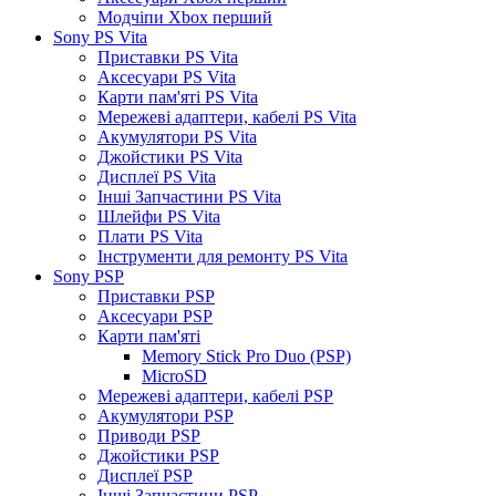
Модчіпи Xbox перший
Sony PS Vita
Приставки PS Vita
Аксесуари PS Vita
Карти пам'яті PS Vita
Мережеві адаптери, кабелі PS Vita
Акумулятори PS Vita
Джойстики PS Vita
Дисплеї PS Vita
Інші Запчастини PS Vita
Шлейфи PS Vita
Плати PS Vita
Інструменти для ремонту PS Vita
Sony PSP
Приставки PSP
Аксесуари PSP
Карти пам'яті
Memory Stick Pro Duo (PSP)
MicroSD
Мережеві адаптери, кабелі PSP
Акумулятори PSP
Приводи PSP
Джойстики PSP
Дисплеї PSP
Інші Запчастини PSP