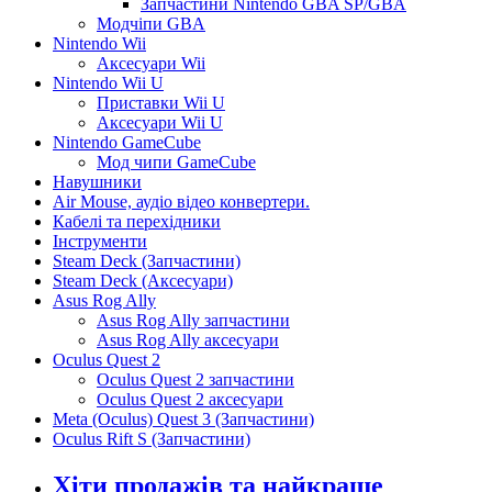
Запчастини Nintendo GBA SP/GBA
Модчіпи GBA
Nintendo Wii
Аксесуари Wii
Nintendo Wii U
Приставки Wii U
Аксесуари Wii U
Nintendo GameCube
Мод чипи GameCube
Навушники
Air Mouse, аудіо відео конвертери.
Кабелі та перехідники
Інструменти
Steam Deck (Запчастини)
Steam Deck (Аксесуари)
Asus Rog Ally
Asus Rog Ally запчастини
Asus Rog Ally аксесуари
Oculus Quest 2
Oculus Quest 2 запчастини
Oculus Quest 2 аксесуари
Meta (Oculus) Quest 3 (Запчастини)
Oculus Rift S (Запчастини)
Хіти продажів та найкраще