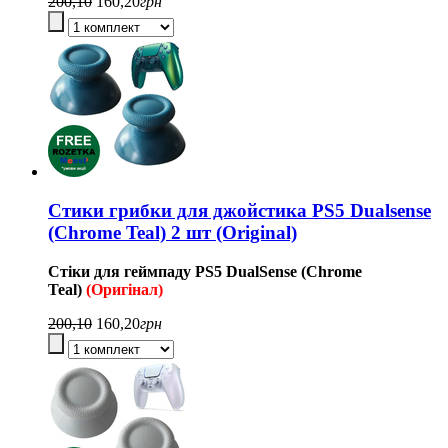
200,10
160,20
грн
Стики грибки для джойстика PS5 Dualsense
(Chrome Teal) 2 шт (Original)
Стіки для геймпаду
PS5
DualSense (Chrome
Teal
)
(Оригінал)
200,10
160,20
грн