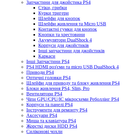
Запчастини для джойстика PS4
Стіки, грибки
Курки тригери
Шлейфи для кнопок
Шлейфи живлення та Micro USB
Контактні гумки для кнопок
Кнопки та хрестовини
Акумулятори DualShock 4
Корпуси для джойстиків
Інші запчастини для джойстиків
Каркаси
Інші Запчастини PS4
PS4 HDMI роз'єми та micro USB DualShock 4
Приводи PS4
Оптичні головки PS4
Шлейфи для приводу та блоку живлення PS4
Блоки живлення PS4, Slim, Pro
Вентилятори PS4
Чіпи GPU/CPU/IC мікросхеми Реболлінг PS4
Корпуси та панелі PS4
Інструменти для ремонту PS4
Аксесуари PS4
Миша та клавіатура PS4
Жорсткі диски HDD PS4
Силіконові чохли