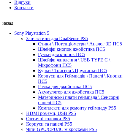
Відгуки
Контакти
назад
Sony Playstation 5
Запчастини для DualSense PS5
Стики \ Потенціометри \ Аналог 3D ПС5
Шлейфи кнопок джойстика ПС5
Гумки для кнопок ПС5
Шлейфи живлення \ USB TYPE C \
Мікрофони ПС5
Курки \ Тригери \ Пружинки ПС5
Корпуси для Геймпадів \ Панелі \ Кнопки
ПС5
Рамка для джойстика ПС5
Акумулятор для джойстика ПС5
Материнські плати геймпада \ Сенсорні
панелі ПС5
Комплекти для ремонту геймпаду PS5
HDMI роз'єми, USB PS5
Оптичні головки PS5
Корпуси та панелі PS5
Чіпи GPU/CPU/IC мікросхеми PS5