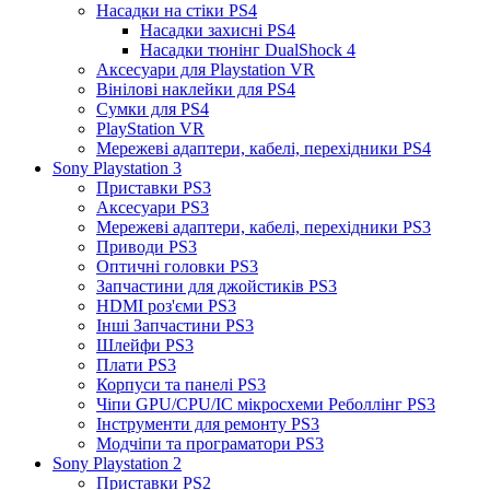
Насадки на стіки PS4
Насадки захисні PS4
Насадки тюнінг DualShock 4
Аксесуари для Playstation VR
Вінілові наклейки для PS4
Сумки для PS4
PlayStation VR
Мережеві адаптери, кабелі, перехідники PS4
Sony Playstation 3
Приставки PS3
Аксесуари PS3
Мережеві адаптери, кабелі, перехідники PS3
Приводи PS3
Оптичні головки PS3
Запчастини для джойстиків PS3
HDMI роз'єми PS3
Інші Запчастини PS3
Шлейфи PS3
Плати PS3
Корпуси та панелі PS3
Чіпи GPU/CPU/IC мікросхеми Реболлінг PS3
Інструменти для ремонту PS3
Модчіпи та програматори PS3
Sony Playstation 2
Приставки PS2