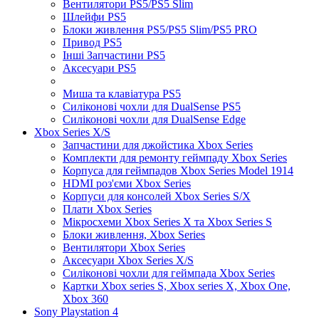
Вентилятори PS5/PS5 Slim
Шлейфи PS5
Блоки живлення PS5/PS5 Slim/PS5 PRO
Привод PS5
Інші Запчастини PS5
Аксесуари PS5
Миша та клавіатура PS5
Силіконові чохли для DualSense PS5
Силіконові чохли для DualSense Edge
Xbox Series X/S
Запчастини для джойстика Xbox Series
Комплекти для ремонту геймпаду Xbox Series
Корпуса для геймпадов Xbox Series Model 1914
HDMI роз'єми Xbox Series
Корпуси для консолей Xbox Series S/X
Плати Xbox Series
Мікросхеми Xbox Series X та Xbox Series S
Блоки живлення, Xbox Series
Вентилятори Xbox Series
Аксесуари Xbox Series X/S
Силіконові чохли для геймпада Xbox Series
Картки Xbox series S, Xbox series X, Xbox One,
Xbox 360
Sony Playstation 4