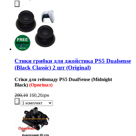
Стики грибки для джойстика PS5 Dualsense
(Black Classic) 2 шт (Original)
Стіки для геймпаду
PS5
DualSense
(Midnight
Black)
(Оригінал)
200,10
160,20
грн