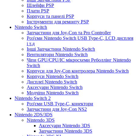
Шлейфи PSP
Плати PSP
Корпуси та панелі PSP
Інструменти для ремонту PSP
Nintendo Switch
Запчастини для Joy-Con та Pro Controller
Роз'єми Nintendo Switch USB Type-C, LCD дисплея
і т.д
Інші Запчастини Nintendo Switch
Вентилятори Nintendo Switch
Чіпи GPU/CPU/IC мікросхеми Реболлінг Nintendo
Switch
Корпуси для Joy-Con контролера Nintendo Switch
Корпуси Nintendo Switch
Дисплеї Nintendo Switch
Аксесуари Nintendo Switch
Модчіпи Nintendo Switch
Nintendo Switch 2
Роз'єми USB Type-C, конектори
Запчастини для Joy-Con NS2
Nintendo 2DS/3DS
Nintendo 3DS
Аксесуари Nintendo 3DS
Запчастини Nintendo 3DS