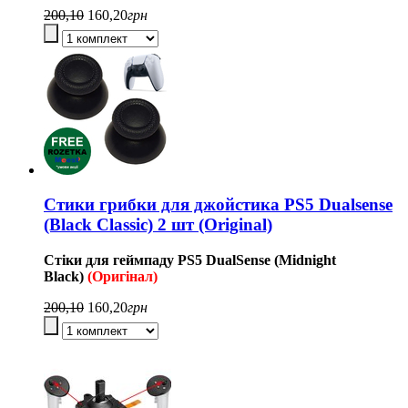
200,10
160,20
грн
Стики грибки для джойстика PS5 Dualsense
(Black Classic) 2 шт (Original)
Стіки для геймпаду
PS5
DualSense
(Midnight
Black)
(Оригінал)
200,10
160,20
грн