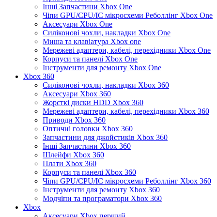
Інші Запчастини Xbox One
Чіпи GPU/CPU/IC мікросхеми Реболлінг Xbox One
Аксесуари Xbox One
Силіконові чохли, накладки Xbox One
Миша та клавіатура Xbox one
Мережеві адаптери, кабелі, перехідники Xbox One
Корпуси та панелі Xbox One
Інструменти для ремонту Xbox One
Xbox 360
Силіконові чохли, накладки Xbox 360
Аксесуари Xbox 360
Жорсткі диски HDD Xbox 360
Мережеві адаптери, кабелі, перехідники Xbox 360
Приводи Xbox 360
Оптичні головки Xbox 360
Запчастини для джойстиків Xbox 360
Інші Запчастини Xbox 360
Шлейфи Xbox 360
Плати Xbox 360
Корпуси та панелі Xbox 360
Чіпи GPU/CPU/IC мікросхеми Реболлінг Xbox 360
Інструменти для ремонту Xbox 360
Модчіпи та програматори Xbox 360
Xbox
Аксесуари Xbox перший