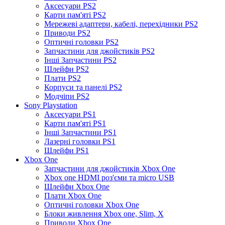
Аксесуари PS2
Карти пам'яті PS2
Мережеві адаптери, кабелі, перехідники PS2
Приводи PS2
Оптичні головки PS2
Запчастини для джойстиків PS2
Інші Запчастини PS2
Шлейфи PS2
Плати PS2
Корпуси та панелі PS2
Модчіпи PS2
Sony Playstation
Аксесуари PS1
Карти пам'яті PS1
Інші Запчастини PS1
Лазерні головки PS1
Шлейфи PS1
Xbox One
Запчастини для джойстиків Xbox One
Xbox one HDMI роз'єми та micro USB
Шлейфи Xbox One
Плати Xbox One
Оптичні головки Xbox One
Блоки живлення Xbox one, Slim, X
Приводи Xbox One