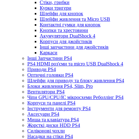
Стіки, грибки
Курки тригери
Шлейфи для кнопок
Шлейфи живлення та Micro USB
Контактні гумки для кнопок
Кнопки та хрестовини
Акумулятори DualShock 4
Корпуси для джойстиків
Інші запчастини для джойстиків
Каркаси
Інші Запчастини PS4
PS4 HDMI роз'єми та micro USB DualShock 4
Приводи PS4
Оптичні головки PS4
Шлейфи для приводу та блоку живлення PS4
Блоки живлення PS4, Slim, Pro
Вентилятори PS4
Чіпи GPU/CPU/IC мікросхеми Реболлінг PS4
Корпуси та панелі PS4
Інструменти для ремонту PS4
Аксесуари PS4
Миша та клавіатура PS4
Жорсткі диски HDD PS4
Силіконові чохли
Насадки на стіки PS4