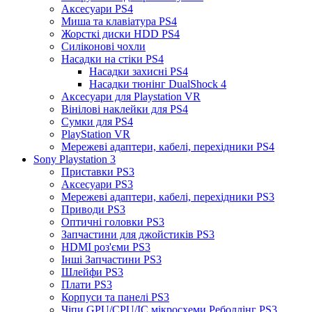
Аксесуари PS4
Миша та клавіатура PS4
Жорсткі диски HDD PS4
Силіконові чохли
Насадки на стіки PS4
Насадки захисні PS4
Насадки тюнінг DualShock 4
Аксесуари для Playstation VR
Вінілові наклейки для PS4
Сумки для PS4
PlayStation VR
Мережеві адаптери, кабелі, перехідники PS4
Sony Playstation 3
Приставки PS3
Аксесуари PS3
Мережеві адаптери, кабелі, перехідники PS3
Приводи PS3
Оптичні головки PS3
Запчастини для джойстиків PS3
HDMI роз'єми PS3
Інші Запчастини PS3
Шлейфи PS3
Плати PS3
Корпуси та панелі PS3
Чіпи GPU/CPU/IC мікросхеми Реболлінг PS3