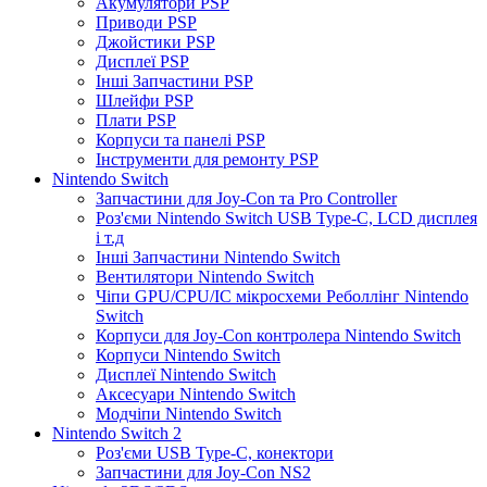
Акумулятори PSP
Приводи PSP
Джойстики PSP
Дисплеї PSP
Інші Запчастини PSP
Шлейфи PSP
Плати PSP
Корпуси та панелі PSP
Інструменти для ремонту PSP
Nintendo Switch
Запчастини для Joy-Con та Pro Controller
Роз'єми Nintendo Switch USB Type-C, LCD дисплея
і т.д
Інші Запчастини Nintendo Switch
Вентилятори Nintendo Switch
Чіпи GPU/CPU/IC мікросхеми Реболлінг Nintendo
Switch
Корпуси для Joy-Con контролера Nintendo Switch
Корпуси Nintendo Switch
Дисплеї Nintendo Switch
Аксесуари Nintendo Switch
Модчіпи Nintendo Switch
Nintendo Switch 2
Роз'єми USB Type-C, конектори
Запчастини для Joy-Con NS2