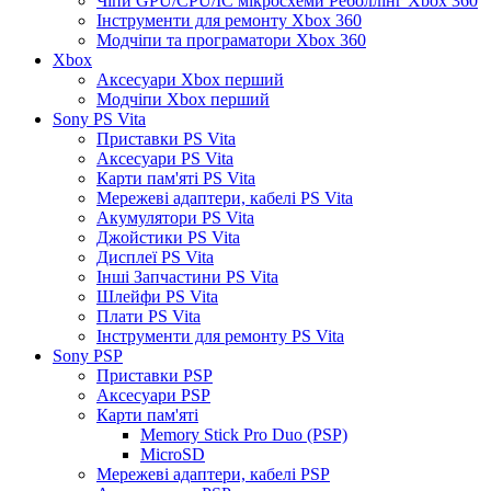
Чіпи GPU/CPU/IC мікросхеми Реболлінг Xbox 360
Інструменти для ремонту Xbox 360
Модчіпи та програматори Xbox 360
Xbox
Аксесуари Xbox перший
Модчіпи Xbox перший
Sony PS Vita
Приставки PS Vita
Аксесуари PS Vita
Карти пам'яті PS Vita
Мережеві адаптери, кабелі PS Vita
Акумулятори PS Vita
Джойстики PS Vita
Дисплеї PS Vita
Інші Запчастини PS Vita
Шлейфи PS Vita
Плати PS Vita
Інструменти для ремонту PS Vita
Sony PSP
Приставки PSP
Аксесуари PSP
Карти пам'яті
Memory Stick Pro Duo (PSP)
MicroSD
Мережеві адаптери, кабелі PSP