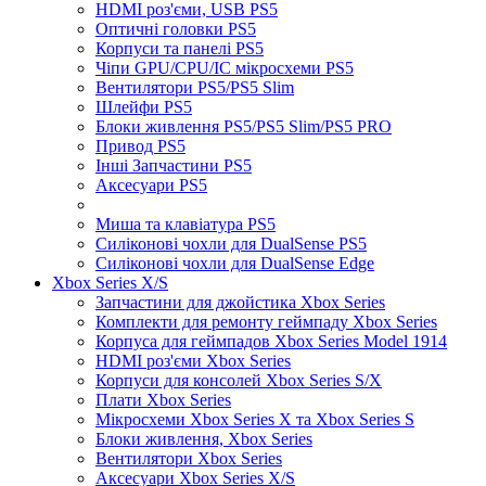
HDMI роз'єми, USB PS5
Оптичні головки PS5
Корпуси та панелі PS5
Чіпи GPU/CPU/IC мікросхеми PS5
Вентилятори PS5/PS5 Slim
Шлейфи PS5
Блоки живлення PS5/PS5 Slim/PS5 PRO
Привод PS5
Інші Запчастини PS5
Аксесуари PS5
Миша та клавіатура PS5
Силіконові чохли для DualSense PS5
Силіконові чохли для DualSense Edge
Xbox Series X/S
Запчастини для джойстика Xbox Series
Комплекти для ремонту геймпаду Xbox Series
Корпуса для геймпадов Xbox Series Model 1914
HDMI роз'єми Xbox Series
Корпуси для консолей Xbox Series S/X
Плати Xbox Series
Мікросхеми Xbox Series X та Xbox Series S
Блоки живлення, Xbox Series
Вентилятори Xbox Series
Аксесуари Xbox Series X/S