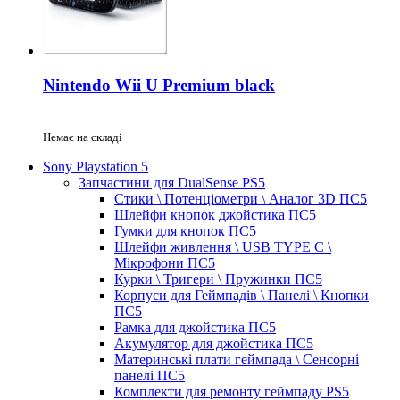
Nintendo Wii U Premium black
Немає на складі
Sony Playstation 5
Запчастини для DualSense PS5
Стики \ Потенціометри \ Аналог 3D ПС5
Шлейфи кнопок джойстика ПС5
Гумки для кнопок ПС5
Шлейфи живлення \ USB TYPE C \
Мікрофони ПС5
Курки \ Тригери \ Пружинки ПС5
Корпуси для Геймпадів \ Панелі \ Кнопки
ПС5
Рамка для джойстика ПС5
Акумулятор для джойстика ПС5
Материнські плати геймпада \ Сенсорні
панелі ПС5
Комплекти для ремонту геймпаду PS5