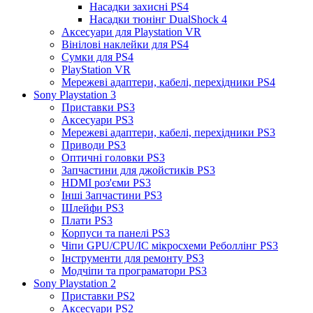
Насадки захисні PS4
Насадки тюнінг DualShock 4
Аксесуари для Playstation VR
Вінілові наклейки для PS4
Сумки для PS4
PlayStation VR
Мережеві адаптери, кабелі, перехідники PS4
Sony Playstation 3
Приставки PS3
Аксесуари PS3
Мережеві адаптери, кабелі, перехідники PS3
Приводи PS3
Оптичні головки PS3
Запчастини для джойстиків PS3
HDMI роз'єми PS3
Інші Запчастини PS3
Шлейфи PS3
Плати PS3
Корпуси та панелі PS3
Чіпи GPU/CPU/IC мікросхеми Реболлінг PS3
Інструменти для ремонту PS3
Модчіпи та програматори PS3
Sony Playstation 2
Приставки PS2
Аксесуари PS2