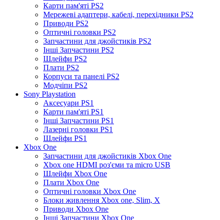
Карти пам'яті PS2
Мережеві адаптери, кабелі, перехідники PS2
Приводи PS2
Оптичні головки PS2
Запчастини для джойстиків PS2
Інші Запчастини PS2
Шлейфи PS2
Плати PS2
Корпуси та панелі PS2
Модчіпи PS2
Sony Playstation
Аксесуари PS1
Карти пам'яті PS1
Інші Запчастини PS1
Лазерні головки PS1
Шлейфи PS1
Xbox One
Запчастини для джойстиків Xbox One
Xbox one HDMI роз'єми та micro USB
Шлейфи Xbox One
Плати Xbox One
Оптичні головки Xbox One
Блоки живлення Xbox one, Slim, X
Приводи Xbox One
Інші Запчастини Xbox One