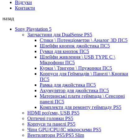
Відгуки
Контакти
назад
Sony Playstation 5
Запчастини для DualSense PS5
Стики \ Потенціометри \ Аналог 3D ПС5
Шлейфи кнопок джойстика ПС5
Гумки для кнопок ПС5
Шлейфи живлення \ USB TYPE C \
Мікрофони ПС5
Курки \ Тригери \ Пружинки ПС5
Корпуси для Геймпадів \ Панелі \ Кнопки
ПС5
Рамка для джойстика ПС5
Акумулятор для джойстика ПС5
Материнські плати геймпада \ Сенсорні
панелі ПС5
Комплекти для ремонту геймпаду PS5
HDMI роз'єми, USB PS5
Оптичні головки PS5
Корпуси та панелі PS5
Чіпи GPU/CPU/IC мікросхеми PS5
Вентилятори PS5/PS5 Slim