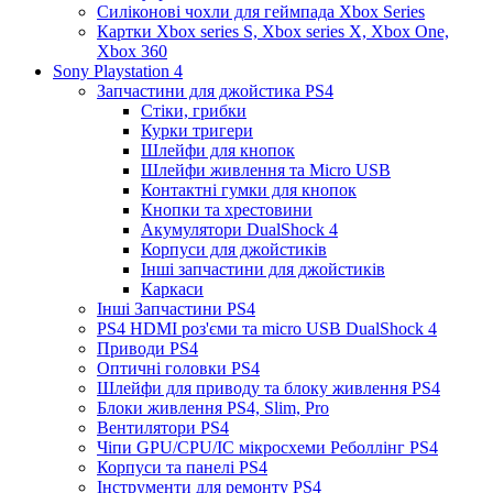
Силіконові чохли для геймпада Xbox Series
Картки Xbox series S, Xbox series X, Xbox One,
Xbox 360
Sony Playstation 4
Запчастини для джойстика PS4
Стіки, грибки
Курки тригери
Шлейфи для кнопок
Шлейфи живлення та Micro USB
Контактні гумки для кнопок
Кнопки та хрестовини
Акумулятори DualShock 4
Корпуси для джойстиків
Інші запчастини для джойстиків
Каркаси
Інші Запчастини PS4
PS4 HDMI роз'єми та micro USB DualShock 4
Приводи PS4
Оптичні головки PS4
Шлейфи для приводу та блоку живлення PS4
Блоки живлення PS4, Slim, Pro
Вентилятори PS4
Чіпи GPU/CPU/IC мікросхеми Реболлінг PS4
Корпуси та панелі PS4
Інструменти для ремонту PS4