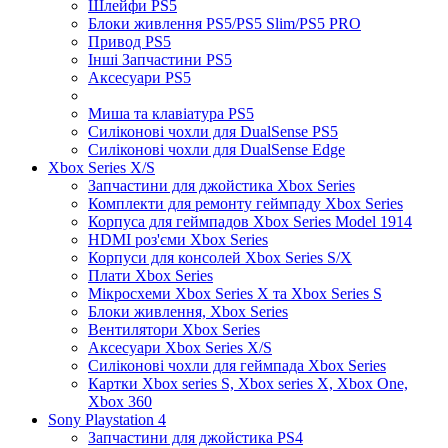
Шлейфи PS5
Блоки живлення PS5/PS5 Slim/PS5 PRO
Привод PS5
Інші Запчастини PS5
Аксесуари PS5
Миша та клавіатура PS5
Силіконові чохли для DualSense PS5
Силіконові чохли для DualSense Edge
Xbox Series X/S
Запчастини для джойстика Xbox Series
Комплекти для ремонту геймпаду Xbox Series
Корпуса для геймпадов Xbox Series Model 1914
HDMI роз'єми Xbox Series
Корпуси для консолей Xbox Series S/X
Плати Xbox Series
Мікросхеми Xbox Series X та Xbox Series S
Блоки живлення, Xbox Series
Вентилятори Xbox Series
Аксесуари Xbox Series X/S
Силіконові чохли для геймпада Xbox Series
Картки Xbox series S, Xbox series X, Xbox One,
Xbox 360
Sony Playstation 4
Запчастини для джойстика PS4