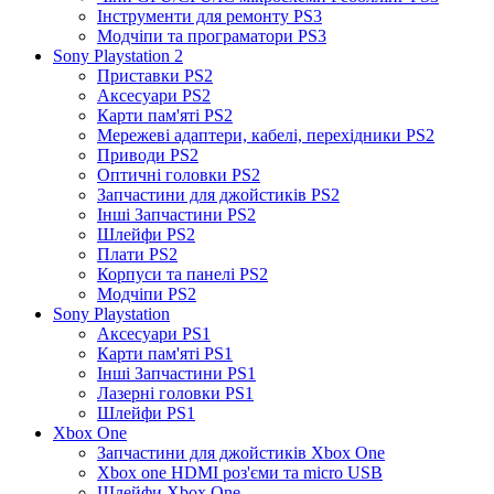
Інструменти для ремонту PS3
Модчіпи та програматори PS3
Sony Playstation 2
Приставки PS2
Аксесуари PS2
Карти пам'яті PS2
Мережеві адаптери, кабелі, перехідники PS2
Приводи PS2
Оптичні головки PS2
Запчастини для джойстиків PS2
Інші Запчастини PS2
Шлейфи PS2
Плати PS2
Корпуси та панелі PS2
Модчіпи PS2
Sony Playstation
Аксесуари PS1
Карти пам'яті PS1
Інші Запчастини PS1
Лазерні головки PS1
Шлейфи PS1
Xbox One
Запчастини для джойстиків Xbox One
Xbox one HDMI роз'єми та micro USB
Шлейфи Xbox One