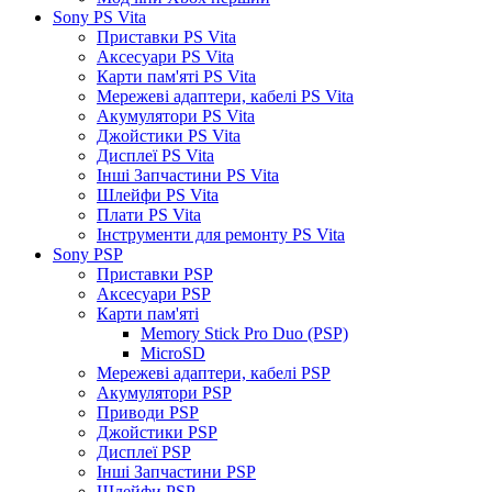
Sony PS Vita
Приставки PS Vita
Аксесуари PS Vita
Карти пам'яті PS Vita
Мережеві адаптери, кабелі PS Vita
Акумулятори PS Vita
Джойстики PS Vita
Дисплеї PS Vita
Інші Запчастини PS Vita
Шлейфи PS Vita
Плати PS Vita
Інструменти для ремонту PS Vita
Sony PSP
Приставки PSP
Аксесуари PSP
Карти пам'яті
Memory Stick Pro Duo (PSP)
MicroSD
Мережеві адаптери, кабелі PSP
Акумулятори PSP
Приводи PSP
Джойстики PSP
Дисплеї PSP
Інші Запчастини PSP
Шлейфи PSP