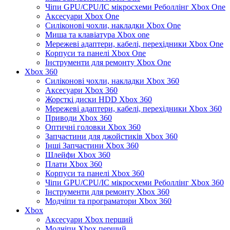
Чіпи GPU/CPU/IC мікросхеми Реболлінг Xbox One
Аксесуари Xbox One
Силіконові чохли, накладки Xbox One
Миша та клавіатура Xbox one
Мережеві адаптери, кабелі, перехідники Xbox One
Корпуси та панелі Xbox One
Інструменти для ремонту Xbox One
Xbox 360
Силіконові чохли, накладки Xbox 360
Аксесуари Xbox 360
Жорсткі диски HDD Xbox 360
Мережеві адаптери, кабелі, перехідники Xbox 360
Приводи Xbox 360
Оптичні головки Xbox 360
Запчастини для джойстиків Xbox 360
Інші Запчастини Xbox 360
Шлейфи Xbox 360
Плати Xbox 360
Корпуси та панелі Xbox 360
Чіпи GPU/CPU/IC мікросхеми Реболлінг Xbox 360
Інструменти для ремонту Xbox 360
Модчіпи та програматори Xbox 360
Xbox
Аксесуари Xbox перший
Модчіпи Xbox перший