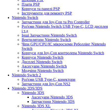
Плати PSP
Корпуси та панелі PSP
Інструменти для ремонту PSP
Nintendo Switch
Запчастини для Joy-Con та Pro Controller
Роз'єми Nintendo Switch USB Type-C, LCD дисплея
і т.д
Інші Запчастини Nintendo Switch
Вентилятори Nintendo Switch
Чіпи GPU/CPU/IC мікросхеми Реболлінг Nintendo
Switch
Корпуси для Joy-Con контролера Nintendo Switch
Корпуси Nintendo Switch
Дисплеї Nintendo Switch
Аксесуари Nintendo Switch
Модчіпи Nintendo Switch
Nintendo Switch 2
Роз'єми USB Type-C, конектори
Запчастини для Joy-Con NS2
Nintendo 2DS/3DS
Nintendo 3DS
Аксесуари Nintendo 3DS
Запчастини Nintendo 3DS
Nintendo 3DS XL