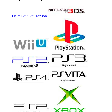
Delta
GuliKit
Honson