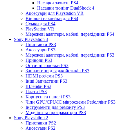
Насадки захисні PS4
Насадки тюнінг DualShock 4
Аксесуари для Playstation VR
Вінілові наклейки для PS4
Сумки для PS4
PlayStation VR
Мережеві адаптери, кабелі, перехідники PS4
Sony Playstation 3
Приставки PS3
Аксесуари PS3
Мережеві адаптери, кабелі, перехідники PS3
Приводи PS3
Оптичні головки PS3
Запчастини для джойстиків PS3
HDMI роз'єми PS3
Інші Запчастини PS3
Шлейфи PS3
Плати PS3
Корпуси та панелі PS3
Чіпи GPU/CPU/IC мікросхеми Реболлінг PS3
Інструменти для ремонту PS3
Модчіпи та програматори PS3
Sony Playstation 2
Приставки PS2
Аксесуари PS2