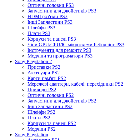
Оптичні головки PS3
Запчастини для джойстиків PS3
HDMI роз'єми PS3
Інші Запчастини PS3
Шлейфи PS3
Плати PS3
Корпуси та панелі PS3
Чіпи GPU/CPU/IC мікросхеми Реболлінг PS3
Інструменти для ремонту PS3
Модчіпи та програматори PS3
Sony Playstation 2
Приставки PS2
Аксесуари PS2
Карти пам'яті PS2
Мережеві адаптери, кабелі, перехідники PS2
Приводи PS2
Оптичні головки PS2
Запчастини для джойстиків PS2
Інші Запчастини PS2
Шлейфи PS2
Плати PS2
Корпуси та панелі PS2
Модчіпи PS2
Sony Playstation