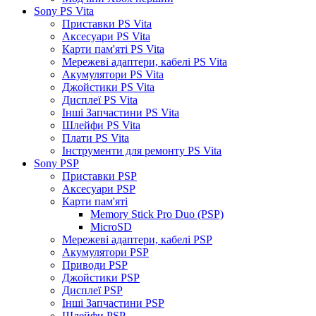
Sony PS Vita
Приставки PS Vita
Аксесуари PS Vita
Карти пам'яті PS Vita
Мережеві адаптери, кабелі PS Vita
Акумулятори PS Vita
Джойстики PS Vita
Дисплеї PS Vita
Інші Запчастини PS Vita
Шлейфи PS Vita
Плати PS Vita
Інструменти для ремонту PS Vita
Sony PSP
Приставки PSP
Аксесуари PSP
Карти пам'яті
Memory Stick Pro Duo (PSP)
MicroSD
Мережеві адаптери, кабелі PSP
Акумулятори PSP
Приводи PSP
Джойстики PSP
Дисплеї PSP
Інші Запчастини PSP
Шлейфи PSP