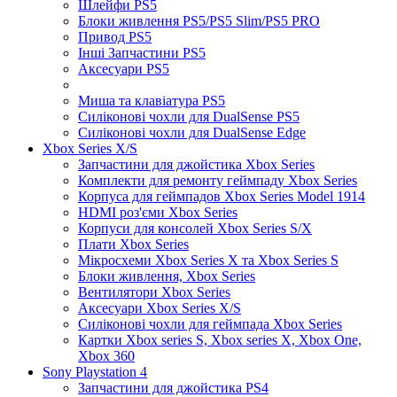
Шлейфи PS5
Блоки живлення PS5/PS5 Slim/PS5 PRO
Привод PS5
Інші Запчастини PS5
Аксесуари PS5
Миша та клавіатура PS5
Силіконові чохли для DualSense PS5
Силіконові чохли для DualSense Edge
Xbox Series X/S
Запчастини для джойстика Xbox Series
Комплекти для ремонту геймпаду Xbox Series
Корпуса для геймпадов Xbox Series Model 1914
HDMI роз'єми Xbox Series
Корпуси для консолей Xbox Series S/X
Плати Xbox Series
Мікросхеми Xbox Series X та Xbox Series S
Блоки живлення, Xbox Series
Вентилятори Xbox Series
Аксесуари Xbox Series X/S
Силіконові чохли для геймпада Xbox Series
Картки Xbox series S, Xbox series X, Xbox One,
Xbox 360
Sony Playstation 4
Запчастини для джойстика PS4