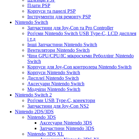
Плати PSP
Корпуси та панелі PSP
Інструменти для ремонту PSP
Nintendo Switch
Запчастини для Joy-Con та Pro Controller
Роз'єми Nintendo Switch USB Type-C, LCD дисплея
і т.д
Інші Запчастини Nintendo Switch
Вентилятори Nintendo Switch
Чіпи GPU/CPU/IC мікросхеми Реболлінг Nintendo
Switch
Корпуси для Joy-Con контролера Nintendo Switch
Корпуси Nintendo Switch
Дисплеї Nintendo Switch
Аксесуари Nintendo Switch
Модчіпи Nintendo Switch
Nintendo Switch 2
Роз'єми USB Type-C, конектори
Запчастини для Joy-Con NS2
Nintendo 2DS/3DS
Nintendo 3DS
Аксесуари Nintendo 3DS
Запчастини Nintendo 3DS
Nintendo 3DS XL