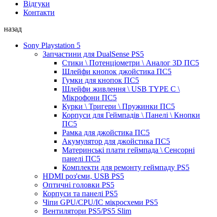
Відгуки
Контакти
назад
Sony Playstation 5
Запчастини для DualSense PS5
Стики \ Потенціометри \ Аналог 3D ПС5
Шлейфи кнопок джойстика ПС5
Гумки для кнопок ПС5
Шлейфи живлення \ USB TYPE C \
Мікрофони ПС5
Курки \ Тригери \ Пружинки ПС5
Корпуси для Геймпадів \ Панелі \ Кнопки
ПС5
Рамка для джойстика ПС5
Акумулятор для джойстика ПС5
Материнські плати геймпада \ Сенсорні
панелі ПС5
Комплекти для ремонту геймпаду PS5
HDMI роз'єми, USB PS5
Оптичні головки PS5
Корпуси та панелі PS5
Чіпи GPU/CPU/IC мікросхеми PS5
Вентилятори PS5/PS5 Slim