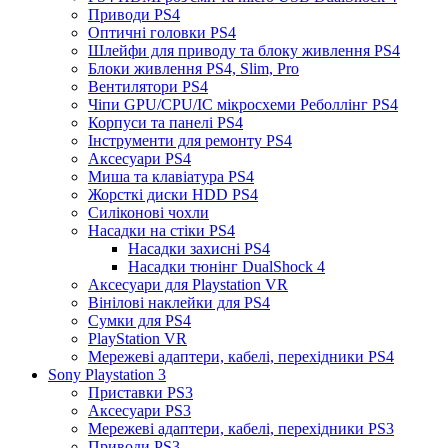
Приводи PS4
Оптичні головки PS4
Шлейфи для приводу та блоку живлення PS4
Блоки живлення PS4, Slim, Pro
Вентилятори PS4
Чіпи GPU/CPU/IC мікросхеми Реболлінг PS4
Корпуси та панелі PS4
Інструменти для ремонту PS4
Аксесуари PS4
Миша та клавіатура PS4
Жорсткі диски HDD PS4
Силіконові чохли
Насадки на стіки PS4
Насадки захисні PS4
Насадки тюнінг DualShock 4
Аксесуари для Playstation VR
Вінілові наклейки для PS4
Сумки для PS4
PlayStation VR
Мережеві адаптери, кабелі, перехідники PS4
Sony Playstation 3
Приставки PS3
Аксесуари PS3
Мережеві адаптери, кабелі, перехідники PS3
Приводи PS3