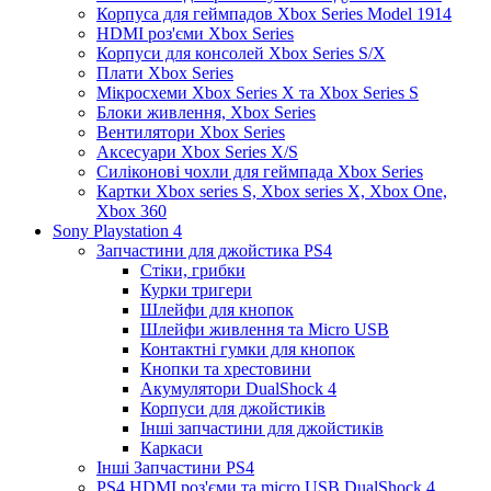
Корпуса для геймпадов Xbox Series Model 1914
HDMI роз'єми Xbox Series
Корпуси для консолей Xbox Series S/X
Плати Xbox Series
Мікросхеми Xbox Series X та Xbox Series S
Блоки живлення, Xbox Series
Вентилятори Xbox Series
Аксесуари Xbox Series X/S
Силіконові чохли для геймпада Xbox Series
Картки Xbox series S, Xbox series X, Xbox One,
Xbox 360
Sony Playstation 4
Запчастини для джойстика PS4
Стіки, грибки
Курки тригери
Шлейфи для кнопок
Шлейфи живлення та Micro USB
Контактні гумки для кнопок
Кнопки та хрестовини
Акумулятори DualShock 4
Корпуси для джойстиків
Інші запчастини для джойстиків
Каркаси
Інші Запчастини PS4
PS4 HDMI роз'єми та micro USB DualShock 4