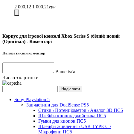
2 000,12
1 000,21
грн
Корпус для ігрової консолі Xbox Series S (білий) новий
(Оригінал) - Коментарі
Написати свій коментар
Ваше ім'я
Число з картинки
Sony Playstation 5
Запчастини для DualSense PS5
Стики \ Потенціометри \ Аналог 3D ПС5
Шлейфи кнопок джойстика ПС5
Гумки для кнопок ПС5
Шлейфи живлення \ USB TYPE C \
Мікрофони ПС5