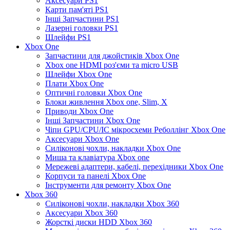
Аксесуари PS1
Карти пам'яті PS1
Інші Запчастини PS1
Лазерні головки PS1
Шлейфи PS1
Xbox One
Запчастини для джойстиків Xbox One
Xbox one HDMI роз'єми та micro USB
Шлейфи Xbox One
Плати Xbox One
Оптичні головки Xbox One
Блоки живлення Xbox one, Slim, X
Приводи Xbox One
Інші Запчастини Xbox One
Чіпи GPU/CPU/IC мікросхеми Реболлінг Xbox One
Аксесуари Xbox One
Силіконові чохли, накладки Xbox One
Миша та клавіатура Xbox one
Мережеві адаптери, кабелі, перехідники Xbox One
Корпуси та панелі Xbox One
Інструменти для ремонту Xbox One
Xbox 360
Силіконові чохли, накладки Xbox 360
Аксесуари Xbox 360
Жорсткі диски HDD Xbox 360