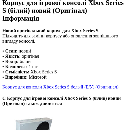
Корпус для ігрової консолі Xbox Series
S (білий) новий (Оригінал) -
Інформація
Новий оригінальний корпус для Xbox Series S.
Підходить для заміни корпусу або оновлення зовнішнього
вигляду консолі.
• Стан:
новий
• Якість:
оригінал
• Колір:
білий
• Комплект:
1 шт.
• Сумісність:
Xbox Series S
• Виробник:
Microsoft
Корпус для консоли Xbox Series S белый (Б/У) (Оригинал)
С Корпус для ігрової консолі Xbox Series S (білий) новий
(Оригінал) також дивляться