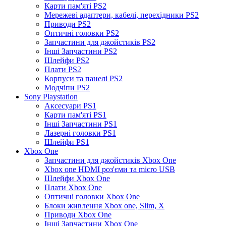
Карти пам'яті PS2
Мережеві адаптери, кабелі, перехідники PS2
Приводи PS2
Оптичні головки PS2
Запчастини для джойстиків PS2
Інші Запчастини PS2
Шлейфи PS2
Плати PS2
Корпуси та панелі PS2
Модчіпи PS2
Sony Playstation
Аксесуари PS1
Карти пам'яті PS1
Інші Запчастини PS1
Лазерні головки PS1
Шлейфи PS1
Xbox One
Запчастини для джойстиків Xbox One
Xbox one HDMI роз'єми та micro USB
Шлейфи Xbox One
Плати Xbox One
Оптичні головки Xbox One
Блоки живлення Xbox one, Slim, X
Приводи Xbox One
Інші Запчастини Xbox One