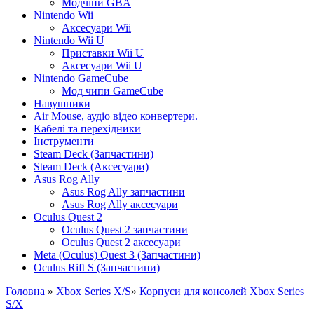
Модчіпи GBA
Nintendo Wii
Аксесуари Wii
Nintendo Wii U
Приставки Wii U
Аксесуари Wii U
Nintendo GameCube
Мод чипи GameCube
Навушники
Air Mouse, аудіо відео конвертери.
Кабелі та перехідники
Інструменти
Steam Deck (Запчастини)
Steam Deck (Аксесуари)
Asus Rog Ally
Asus Rog Ally запчастини
Asus Rog Ally аксесуари
Oculus Quest 2
Oculus Quest 2 запчастини
Oculus Quest 2 аксесуари
Meta (Oculus) Quest 3 (Запчастини)
Oculus Rift S (Запчастини)
Головна
»
Xbox Series X/S
»
Корпуси для консолей Xbox Series
S/X