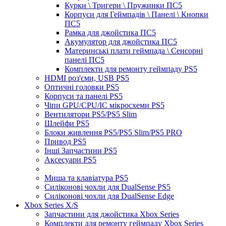
Курки \ Тригери \ Пружинки ПС5
Корпуси для Геймпадів \ Панелі \ Кнопки
ПС5
Рамка для джойстика ПС5
Акумулятор для джойстика ПС5
Материнські плати геймпада \ Сенсорні
панелі ПС5
Комплекти для ремонту геймпаду PS5
HDMI роз'єми, USB PS5
Оптичні головки PS5
Корпуси та панелі PS5
Чіпи GPU/CPU/IC мікросхеми PS5
Вентилятори PS5/PS5 Slim
Шлейфи PS5
Блоки живлення PS5/PS5 Slim/PS5 PRO
Привод PS5
Інші Запчастини PS5
Аксесуари PS5
Миша та клавіатура PS5
Силіконові чохли для DualSense PS5
Силіконові чохли для DualSense Edge
Xbox Series X/S
Запчастини для джойстика Xbox Series
Комплекти для ремонту геймпаду Xbox Series