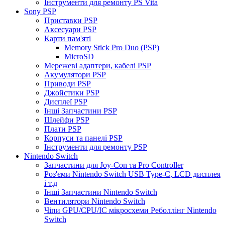
Інструменти для ремонту PS Vita
Sony PSP
Приставки PSP
Аксесуари PSP
Карти пам'яті
Memory Stick Pro Duo (PSP)
MicroSD
Мережеві адаптери, кабелі PSP
Акумулятори PSP
Приводи PSP
Джойстики PSP
Дисплеї PSP
Інші Запчастини PSP
Шлейфи PSP
Плати PSP
Корпуси та панелі PSP
Інструменти для ремонту PSP
Nintendo Switch
Запчастини для Joy-Con та Pro Controller
Роз'єми Nintendo Switch USB Type-C, LCD дисплея
і т.д
Інші Запчастини Nintendo Switch
Вентилятори Nintendo Switch
Чіпи GPU/CPU/IC мікросхеми Реболлінг Nintendo
Switch