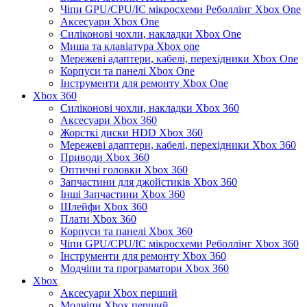
Чіпи GPU/CPU/IC мікросхеми Реболлінг Xbox One
Аксесуари Xbox One
Силіконові чохли, накладки Xbox One
Миша та клавіатура Xbox one
Мережеві адаптери, кабелі, перехідники Xbox One
Корпуси та панелі Xbox One
Інструменти для ремонту Xbox One
Xbox 360
Силіконові чохли, накладки Xbox 360
Аксесуари Xbox 360
Жорсткі диски HDD Xbox 360
Мережеві адаптери, кабелі, перехідники Xbox 360
Приводи Xbox 360
Оптичні головки Xbox 360
Запчастини для джойстиків Xbox 360
Інші Запчастини Xbox 360
Шлейфи Xbox 360
Плати Xbox 360
Корпуси та панелі Xbox 360
Чіпи GPU/CPU/IC мікросхеми Реболлінг Xbox 360
Інструменти для ремонту Xbox 360
Модчіпи та програматори Xbox 360
Xbox
Аксесуари Xbox перший
Модчіпи Xbox перший