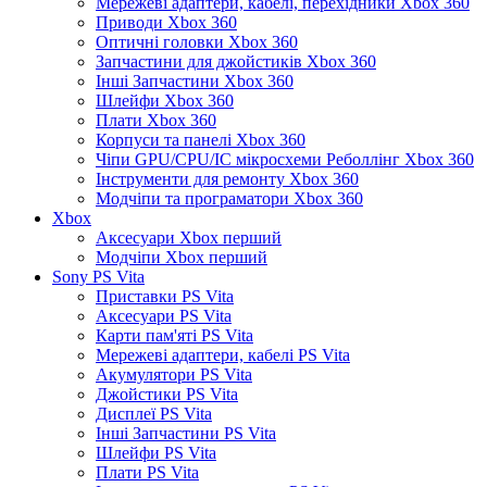
Мережеві адаптери, кабелі, перехідники Xbox 360
Приводи Xbox 360
Оптичні головки Xbox 360
Запчастини для джойстиків Xbox 360
Інші Запчастини Xbox 360
Шлейфи Xbox 360
Плати Xbox 360
Корпуси та панелі Xbox 360
Чіпи GPU/CPU/IC мікросхеми Реболлінг Xbox 360
Інструменти для ремонту Xbox 360
Модчіпи та програматори Xbox 360
Xbox
Аксесуари Xbox перший
Модчіпи Xbox перший
Sony PS Vita
Приставки PS Vita
Аксесуари PS Vita
Карти пам'яті PS Vita
Мережеві адаптери, кабелі PS Vita
Акумулятори PS Vita
Джойстики PS Vita
Дисплеї PS Vita
Інші Запчастини PS Vita
Шлейфи PS Vita
Плати PS Vita