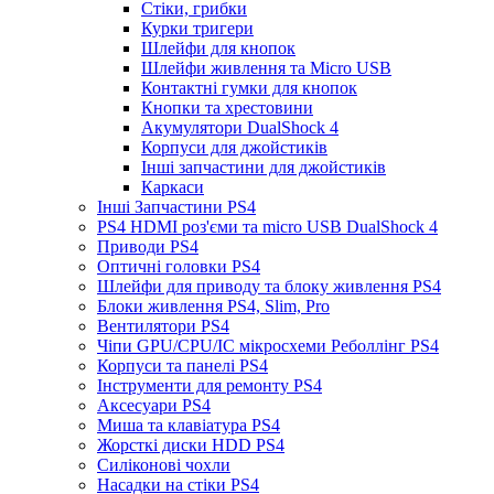
Стіки, грибки
Курки тригери
Шлейфи для кнопок
Шлейфи живлення та Micro USB
Контактні гумки для кнопок
Кнопки та хрестовини
Акумулятори DualShock 4
Корпуси для джойстиків
Інші запчастини для джойстиків
Каркаси
Інші Запчастини PS4
PS4 HDMI роз'єми та micro USB DualShock 4
Приводи PS4
Оптичні головки PS4
Шлейфи для приводу та блоку живлення PS4
Блоки живлення PS4, Slim, Pro
Вентилятори PS4
Чіпи GPU/CPU/IC мікросхеми Реболлінг PS4
Корпуси та панелі PS4
Інструменти для ремонту PS4
Аксесуари PS4
Миша та клавіатура PS4
Жорсткі диски HDD PS4
Силіконові чохли
Насадки на стіки PS4