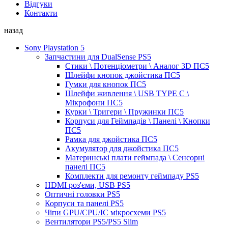
Відгуки
Контакти
назад
Sony Playstation 5
Запчастини для DualSense PS5
Стики \ Потенціометри \ Аналог 3D ПС5
Шлейфи кнопок джойстика ПС5
Гумки для кнопок ПС5
Шлейфи живлення \ USB TYPE C \
Мікрофони ПС5
Курки \ Тригери \ Пружинки ПС5
Корпуси для Геймпадів \ Панелі \ Кнопки
ПС5
Рамка для джойстика ПС5
Акумулятор для джойстика ПС5
Материнські плати геймпада \ Сенсорні
панелі ПС5
Комплекти для ремонту геймпаду PS5
HDMI роз'єми, USB PS5
Оптичні головки PS5
Корпуси та панелі PS5
Чіпи GPU/CPU/IC мікросхеми PS5
Вентилятори PS5/PS5 Slim