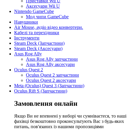
Приставки Wii U
Аксесуари Wii U
Nintendo GameCube
Мод чипи GameCube
Навушники
Air Mouse, аудіо відео конвертери.
Кабелі та перехідники
Інструменти
Steam Deck (Запчастини)
Steam Deck (Аксесуари)
Asus Rog Ally
Asus Rog Ally запчастини
Asus Rog Ally аксесуари
Oculus Quest 2
Oculus Quest 2 запчастини
Oculus Quest 2 аксесуари
Meta (Oculus) Quest 3 (Запчастини)
Oculus Rift S (Запчастини)
Замовлення онлайн
Якщо Ви не впевнені у виборі чи сумніваєтеся, то наші
фахівці безкоштовно проконсультують Вас з будь-яких
питань, пов'язаних із нашими пропозиціями