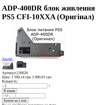
ADP-400DR блок живлення
PS5 CFI-10XXA (Оригінал)
Акція!
Артикул:
230020
Ціна:
3 500,14
грн
3 000,03
грн
Кількість:
-
+
В кошик
Купити за 1 клiк