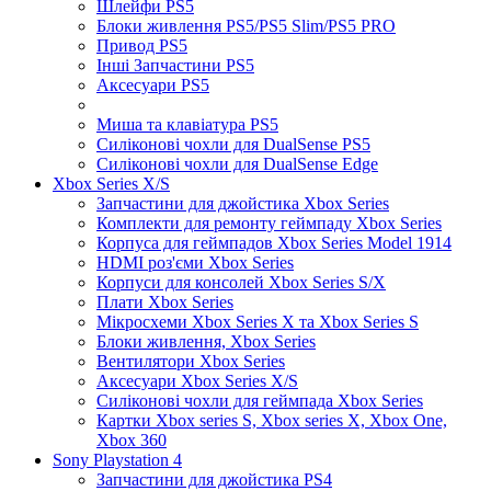
Шлейфи PS5
Блоки живлення PS5/PS5 Slim/PS5 PRO
Привод PS5
Інші Запчастини PS5
Аксесуари PS5
Миша та клавіатура PS5
Силіконові чохли для DualSense PS5
Силіконові чохли для DualSense Edge
Xbox Series X/S
Запчастини для джойстика Xbox Series
Комплекти для ремонту геймпаду Xbox Series
Корпуса для геймпадов Xbox Series Model 1914
HDMI роз'єми Xbox Series
Корпуси для консолей Xbox Series S/X
Плати Xbox Series
Мікросхеми Xbox Series X та Xbox Series S
Блоки живлення, Xbox Series
Вентилятори Xbox Series
Аксесуари Xbox Series X/S
Силіконові чохли для геймпада Xbox Series
Картки Xbox series S, Xbox series X, Xbox One,
Xbox 360
Sony Playstation 4
Запчастини для джойстика PS4