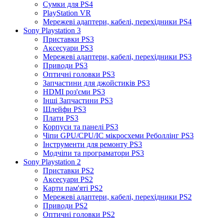
Сумки для PS4
PlayStation VR
Мережеві адаптери, кабелі, перехідники PS4
Sony Playstation 3
Приставки PS3
Аксесуари PS3
Мережеві адаптери, кабелі, перехідники PS3
Приводи PS3
Оптичні головки PS3
Запчастини для джойстиків PS3
HDMI роз'єми PS3
Інші Запчастини PS3
Шлейфи PS3
Плати PS3
Корпуси та панелі PS3
Чіпи GPU/CPU/IC мікросхеми Реболлінг PS3
Інструменти для ремонту PS3
Модчіпи та програматори PS3
Sony Playstation 2
Приставки PS2
Аксесуари PS2
Карти пам'яті PS2
Мережеві адаптери, кабелі, перехідники PS2
Приводи PS2
Оптичні головки PS2