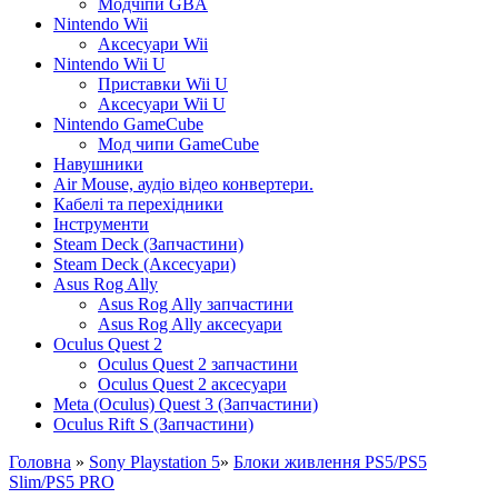
Модчіпи GBA
Nintendo Wii
Аксесуари Wii
Nintendo Wii U
Приставки Wii U
Аксесуари Wii U
Nintendo GameCube
Мод чипи GameCube
Навушники
Air Mouse, аудіо відео конвертери.
Кабелі та перехідники
Інструменти
Steam Deck (Запчастини)
Steam Deck (Аксесуари)
Asus Rog Ally
Asus Rog Ally запчастини
Asus Rog Ally аксесуари
Oculus Quest 2
Oculus Quest 2 запчастини
Oculus Quest 2 аксесуари
Meta (Oculus) Quest 3 (Запчастини)
Oculus Rift S (Запчастини)
Головна
»
Sony Playstation 5
»
Блоки живлення PS5/PS5
Slim/PS5 PRO