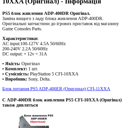
10XXA (Оригінал) - Інформація
PS5 блок живлення ADP-400DR Оригінал.
Заміна вищого з ладу блока живлення ADP-400DR.
Оригінальні запчастини до ігрових приставок від магазину
Game Consoles Parts.
Характеристики:
AC input:100-127V 4.5A 50/60Hz
200-240V 2.2A 50/60Hz
DC output: + 12v = 31A
• Якість:
Оригінал
• Комплект:
1 шт.
• Сумісність:
PlayStation 5 CFI-10XXA
• Виробник:
Sony, Delta.
Блок питания PS5 ADP-400ER (Оригинал) CFI-11XXA
С ADP-400DR блок живлення PS5 CFI-10XXA (Оригінал)
також дивляться