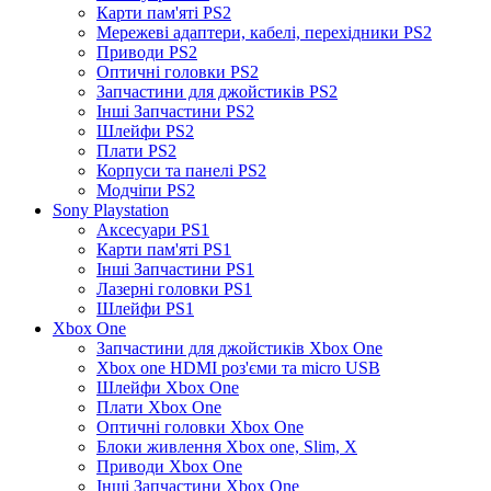
Карти пам'яті PS2
Мережеві адаптери, кабелі, перехідники PS2
Приводи PS2
Оптичні головки PS2
Запчастини для джойстиків PS2
Інші Запчастини PS2
Шлейфи PS2
Плати PS2
Корпуси та панелі PS2
Модчіпи PS2
Sony Playstation
Аксесуари PS1
Карти пам'яті PS1
Інші Запчастини PS1
Лазерні головки PS1
Шлейфи PS1
Xbox One
Запчастини для джойстиків Xbox One
Xbox one HDMI роз'єми та micro USB
Шлейфи Xbox One
Плати Xbox One
Оптичні головки Xbox One
Блоки живлення Xbox one, Slim, X
Приводи Xbox One
Інші Запчастини Xbox One