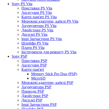
Sony PS Vita
Приставки PS Vita
Аксесуари PS Vita
Карти пам'яті PS Vita
Мережеві адаптери, кабелі PS Vita
Акумулятори PS Vita
Джойстики PS Vita
Дисплеї PS Vita
Інші Запчастини PS Vita
Шлейфи PS Vita
Плати PS Vita
Інструменти для ремонту PS Vita
Sony PSP
Приставки PSP
Аксесуари PSP
Карти пам'яті
Memory Stick Pro Duo (PSP)
MicroSD
Мережеві адаптери, кабелі PSP
Акумулятори PSP
Приводи PSP
Джойстики PSP
Дисплеї PSP
Інші Запчастини PSP
Шлейфи PSP