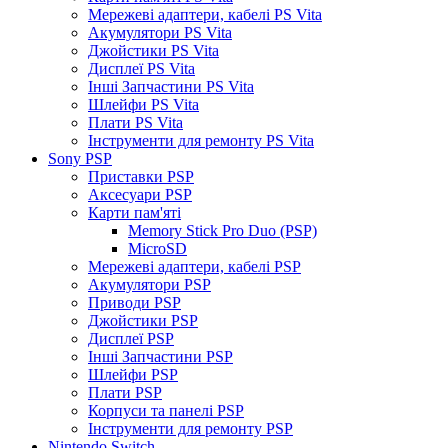
Мережеві адаптери, кабелі PS Vita
Акумулятори PS Vita
Джойстики PS Vita
Дисплеї PS Vita
Інші Запчастини PS Vita
Шлейфи PS Vita
Плати PS Vita
Інструменти для ремонту PS Vita
Sony PSP
Приставки PSP
Аксесуари PSP
Карти пам'яті
Memory Stick Pro Duo (PSP)
MicroSD
Мережеві адаптери, кабелі PSP
Акумулятори PSP
Приводи PSP
Джойстики PSP
Дисплеї PSP
Інші Запчастини PSP
Шлейфи PSP
Плати PSP
Корпуси та панелі PSP
Інструменти для ремонту PSP
Nintendo Switch