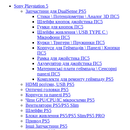
Sony Playstation 5
Запчастини для DualSense PS5
Стики \ Потенціометри \ Аналог 3D ПС5
Шлейфи кнопок джойстика ПС5
Гумки для кнопок ПС5
Шлейфи живлення \ USB TYPE C \
Мікрофони ПС5
Курки \ Тригери \ Пружинки ПС5
Корпуси для Геймпадів \ Панелі \ Кнопки
ПС5
Рамка для джойстика ПС5
Акумулятор для джойстика ПС5
Материнські плати геймпада \ Сенсорні
панелі ПС5
Комплекти для ремонту геймпаду PS5
HDMI роз'єми, USB PS5
Оптичні головки PS5
Корпуси та панелі PS5
Чіпи GPU/CPU/IC мікросхеми PS5
Вентилятори PS5/PS5 Slim
Шлейфи PS5
Блоки живлення PS5/PS5 Slim/PS5 PRO
Привод PS5
Інші Запчастини PS5