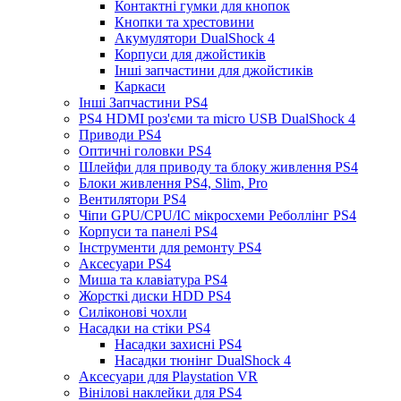
Контактні гумки для кнопок
Кнопки та хрестовини
Акумулятори DualShock 4
Корпуси для джойстиків
Інші запчастини для джойстиків
Каркаси
Інші Запчастини PS4
PS4 HDMI роз'єми та micro USB DualShock 4
Приводи PS4
Оптичні головки PS4
Шлейфи для приводу та блоку живлення PS4
Блоки живлення PS4, Slim, Pro
Вентилятори PS4
Чіпи GPU/CPU/IC мікросхеми Реболлінг PS4
Корпуси та панелі PS4
Інструменти для ремонту PS4
Аксесуари PS4
Миша та клавіатура PS4
Жорсткі диски HDD PS4
Силіконові чохли
Насадки на стіки PS4
Насадки захисні PS4
Насадки тюнінг DualShock 4
Аксесуари для Playstation VR
Вінілові наклейки для PS4