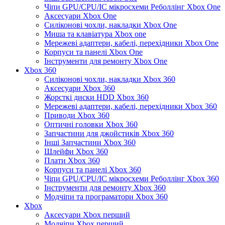
Чіпи GPU/CPU/IC мікросхеми Реболлінг Xbox One
Аксесуари Xbox One
Силіконові чохли, накладки Xbox One
Миша та клавіатура Xbox one
Мережеві адаптери, кабелі, перехідники Xbox One
Корпуси та панелі Xbox One
Інструменти для ремонту Xbox One
Xbox 360
Силіконові чохли, накладки Xbox 360
Аксесуари Xbox 360
Жорсткі диски HDD Xbox 360
Мережеві адаптери, кабелі, перехідники Xbox 360
Приводи Xbox 360
Оптичні головки Xbox 360
Запчастини для джойстиків Xbox 360
Інші Запчастини Xbox 360
Шлейфи Xbox 360
Плати Xbox 360
Корпуси та панелі Xbox 360
Чіпи GPU/CPU/IC мікросхеми Реболлінг Xbox 360
Інструменти для ремонту Xbox 360
Модчіпи та програматори Xbox 360
Xbox
Аксесуари Xbox перший
Модчіпи Xbox перший