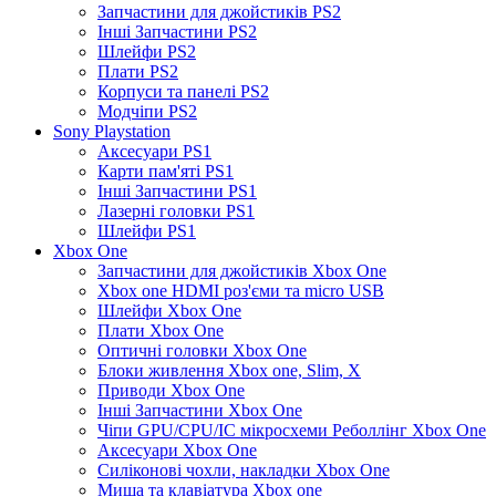
Запчастини для джойстиків PS2
Інші Запчастини PS2
Шлейфи PS2
Плати PS2
Корпуси та панелі PS2
Модчіпи PS2
Sony Playstation
Аксесуари PS1
Карти пам'яті PS1
Інші Запчастини PS1
Лазерні головки PS1
Шлейфи PS1
Xbox One
Запчастини для джойстиків Xbox One
Xbox one HDMI роз'єми та micro USB
Шлейфи Xbox One
Плати Xbox One
Оптичні головки Xbox One
Блоки живлення Xbox one, Slim, X
Приводи Xbox One
Інші Запчастини Xbox One
Чіпи GPU/CPU/IC мікросхеми Реболлінг Xbox One
Аксесуари Xbox One
Силіконові чохли, накладки Xbox One
Миша та клавіатура Xbox one