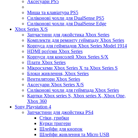
Аксесуари PS5
Миша та клавіатура PS5
Силіконові чохли для DualSense PS5
Силіконові чохли для DualSense Edge
Xbox Series X/S
Запчастини для джойстика Xbox Series
Комплекти для ремонту геймпаду Xbox Series
Корпуса для геймпадов Xbox Series Model 1914
HDMI роз'єми Xbox Series
Корпуси для консолей Xbox Series S/X
Плати Xbox Series
Мікросхеми Xbox Series X та Xbox Series S
Блоки живлення, Xbox Series
Вентилятори Xbox Series
Аксесуари Xbox Series X/S
Силіконові чохли для геймпада Xbox Series
Картки Xbox series S, Xbox series X, Xbox One,
Xbox 360
Sony Playstation 4
Запчастини для джойстика PS4
Стіки, грибки
Курки тригери
Шлейфи для кнопок
Шлейфи живлення та Micro USB