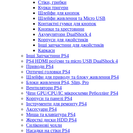
Стіки, грибки
Курки тригери
Шлейфи для кнопок
Шлейфи живлення та Micro USB
Контактні гумки для кнопок
Кнопки та хрестовини
Акумулятори DualShock 4
Корпуси для джойстиків
Інші запчастини для джойстиків
Каркаси
Інші Запчастини PS4
PS4 HDMI роз'єми та micro USB DualShock 4
Приводи PS4
Оптичні головки PS4
Шлейфи для приводу та блоку живлення PS4
Блоки живлення PS4, Slim, Pro
Вентилятори PS4
Чіпи GPU/CPU/IC мікросхеми Реболлінг PS4
Корпуси та панелі PS4
Інструменти для ремонту PS4
Аксесуари PS4
Миша та клавіатура PS4
Жорсткі диски HDD PS4
Силіконові чохли
Насадки на стіки PS4