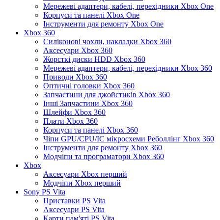
Мережеві адаптери, кабелі, перехідники Xbox One
Корпуси та панелі Xbox One
Інструменти для ремонту Xbox One
Xbox 360
Силіконові чохли, накладки Xbox 360
Аксесуари Xbox 360
Жорсткі диски HDD Xbox 360
Мережеві адаптери, кабелі, перехідники Xbox 360
Приводи Xbox 360
Оптичні головки Xbox 360
Запчастини для джойстиків Xbox 360
Інші Запчастини Xbox 360
Шлейфи Xbox 360
Плати Xbox 360
Корпуси та панелі Xbox 360
Чіпи GPU/CPU/IC мікросхеми Реболлінг Xbox 360
Інструменти для ремонту Xbox 360
Модчіпи та програматори Xbox 360
Xbox
Аксесуари Xbox перший
Модчіпи Xbox перший
Sony PS Vita
Приставки PS Vita
Аксесуари PS Vita
Карти пам'яті PS Vita