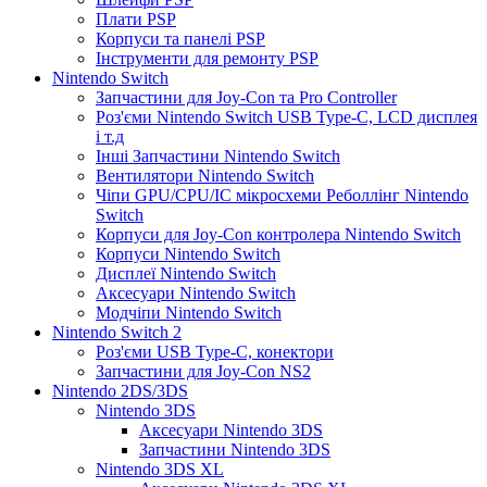
Плати PSP
Корпуси та панелі PSP
Інструменти для ремонту PSP
Nintendo Switch
Запчастини для Joy-Con та Pro Controller
Роз'єми Nintendo Switch USB Type-C, LCD дисплея
і т.д
Інші Запчастини Nintendo Switch
Вентилятори Nintendo Switch
Чіпи GPU/CPU/IC мікросхеми Реболлінг Nintendo
Switch
Корпуси для Joy-Con контролера Nintendo Switch
Корпуси Nintendo Switch
Дисплеї Nintendo Switch
Аксесуари Nintendo Switch
Модчіпи Nintendo Switch
Nintendo Switch 2
Роз'єми USB Type-C, конектори
Запчастини для Joy-Con NS2
Nintendo 2DS/3DS
Nintendo 3DS
Аксесуари Nintendo 3DS
Запчастини Nintendo 3DS
Nintendo 3DS XL