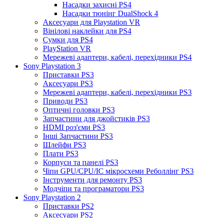
Насадки захисні PS4
Насадки тюнінг DualShock 4
Аксесуари для Playstation VR
Вінілові наклейки для PS4
Сумки для PS4
PlayStation VR
Мережеві адаптери, кабелі, перехідники PS4
Sony Playstation 3
Приставки PS3
Аксесуари PS3
Мережеві адаптери, кабелі, перехідники PS3
Приводи PS3
Оптичні головки PS3
Запчастини для джойстиків PS3
HDMI роз'єми PS3
Інші Запчастини PS3
Шлейфи PS3
Плати PS3
Корпуси та панелі PS3
Чіпи GPU/CPU/IC мікросхеми Реболлінг PS3
Інструменти для ремонту PS3
Модчіпи та програматори PS3
Sony Playstation 2
Приставки PS2
Аксесуари PS2