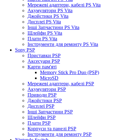
Мережеві адаптери, кабелі PS Vita
Акумулятори PS Vita
Джойстики PS Vita
Дисплеї PS Vita
Інші Запчастини PS Vita
Шлейфи PS Vita
Плати PS Vita
Інструменти для ремонту PS Vita
Sony PSP
Приставки PSP
Аксесуари PSP
Карти пам'яті
Memory Stick Pro Duo (PSP)
MicroSD
Мережеві адаптери, кабелі PSP
Акумулятори PSP
Приводи PSP
Джойстики PSP
Дисплеї PSP
Інші Запчастини PSP
Шлейфи PSP
Плати PSP
Корпуси та панелі PSP
Інструменти для ремонту PSP
Nintendo Switch