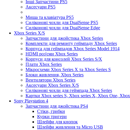
Інші Запчастини PS5
Аксесуари PS5
Миша та клавіатура PS5
Силіконові чохли для DualSense PS5
Силіконові чохли для DualSense Edge
Xbox Series X/S
Запчастини для джойстика Xbox Series
Комплекти для ремонту геймпаду Xbox Series
Корпуса для геймпадов Xbox Series Model 1914
HDMI роз'єми Xbox Series
Корпуси для консолей Xbox Series S/X
Плати Xbox Series
Мікросхеми Xbox Series X та Xbox Series S
Блоки живлення, Xbox Series
Вентилятори Xbox Series
Аксесуари Xbox Series X/S
Силіконові чохли для геймпада Xbox Series
Картки Xbox series S, Xbox series X, Xbox One, Xbox
Sony Playstation 4
Запчастини для джойстика PS4
Стіки, грибки
Курки тригери
Шлейфи для кнопок
Шлейфи живлення та Micro USB