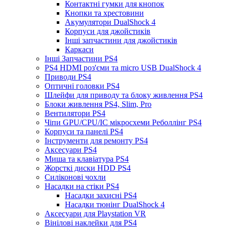
Контактні гумки для кнопок
Кнопки та хрестовини
Акумулятори DualShock 4
Корпуси для джойстиків
Інші запчастини для джойстиків
Каркаси
Інші Запчастини PS4
PS4 HDMI роз'єми та micro USB DualShock 4
Приводи PS4
Оптичні головки PS4
Шлейфи для приводу та блоку живлення PS4
Блоки живлення PS4, Slim, Pro
Вентилятори PS4
Чіпи GPU/CPU/IC мікросхеми Реболлінг PS4
Корпуси та панелі PS4
Інструменти для ремонту PS4
Аксесуари PS4
Миша та клавіатура PS4
Жорсткі диски HDD PS4
Силіконові чохли
Насадки на стіки PS4
Насадки захисні PS4
Насадки тюнінг DualShock 4
Аксесуари для Playstation VR
Вінілові наклейки для PS4