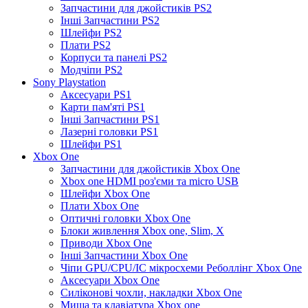
Запчастини для джойстиків PS2
Інші Запчастини PS2
Шлейфи PS2
Плати PS2
Корпуси та панелі PS2
Модчіпи PS2
Sony Playstation
Аксесуари PS1
Карти пам'яті PS1
Інші Запчастини PS1
Лазерні головки PS1
Шлейфи PS1
Xbox One
Запчастини для джойстиків Xbox One
Xbox one HDMI роз'єми та micro USB
Шлейфи Xbox One
Плати Xbox One
Оптичні головки Xbox One
Блоки живлення Xbox one, Slim, X
Приводи Xbox One
Інші Запчастини Xbox One
Чіпи GPU/CPU/IC мікросхеми Реболлінг Xbox One
Аксесуари Xbox One
Силіконові чохли, накладки Xbox One
Миша та клавіатура Xbox one