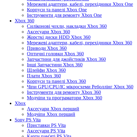
Мережеві адаптери, кабелі, перехідники Xbox One
Корпуси та панелі Xbox One
Інструменти для ремонту Xbox One
Xbox 360
Силіконові чохли, накладки Xbox 360
Аксесуари Xbox 360
Жорсткі диски HDD Xbox 360
Мережеві адаптери, кабелі, перехідники Xbox 360
Приводи Xbox 360
Оптичні головки Xbox 360
Запчастини для джойстиків Xbox 360
Інші Запчастини Xbox 360
Шлейфи Xbox 360
Плати Xbox 360
Корпуси та панелі Xbox 360
Чіпи GPU/CPU/IC мікросхеми Реболлінг Xbox 360
Інструменти для ремонту Xbox 360
Модчіпи та програматори Xbox 360
Xbox
Аксесуари Xbox перший
Модчіпи Xbox перший
Sony PS Vita
Приставки PS Vita
Аксесуари PS Vita
Карти пам'яті PS Vita