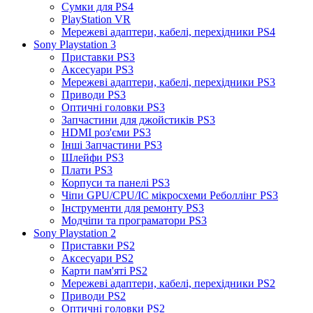
Сумки для PS4
PlayStation VR
Мережеві адаптери, кабелі, перехідники PS4
Sony Playstation 3
Приставки PS3
Аксесуари PS3
Мережеві адаптери, кабелі, перехідники PS3
Приводи PS3
Оптичні головки PS3
Запчастини для джойстиків PS3
HDMI роз'єми PS3
Інші Запчастини PS3
Шлейфи PS3
Плати PS3
Корпуси та панелі PS3
Чіпи GPU/CPU/IC мікросхеми Реболлінг PS3
Інструменти для ремонту PS3
Модчіпи та програматори PS3
Sony Playstation 2
Приставки PS2
Аксесуари PS2
Карти пам'яті PS2
Мережеві адаптери, кабелі, перехідники PS2
Приводи PS2
Оптичні головки PS2