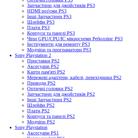
Запчастини для джойстиків PS3
HDMI роз'єми PS3
Інші Запчастини PS3
Шлейфи PS3
Плати PS3
Корпуси та панелі PS3
Чіпи GPU/CPU/IC мікросхеми Реболлінг PS3
Інструменти для ремонту PS3
Модчіпи та програматори PS3
Sony Playstation 2
Приставки PS2
Аксесуари PS2
Карти пам'яті PS2
Мережеві адаптери, кабелі, перехідники PS2
Приводи PS2
Оптичні головки PS2
Запчастини для джойстиків PS2
Інші Запчастини PS2
Шлейфи PS2
Плати PS2
Корпуси та панелі PS2
Модчіпи PS2
Sony Playstation
Аксесуари PS1