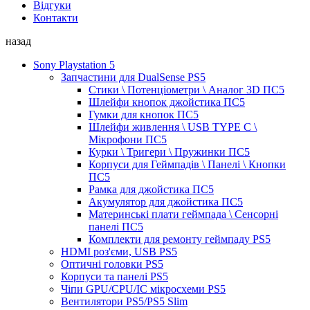
Відгуки
Контакти
назад
Sony Playstation 5
Запчастини для DualSense PS5
Стики \ Потенціометри \ Аналог 3D ПС5
Шлейфи кнопок джойстика ПС5
Гумки для кнопок ПС5
Шлейфи живлення \ USB TYPE C \
Мікрофони ПС5
Курки \ Тригери \ Пружинки ПС5
Корпуси для Геймпадів \ Панелі \ Кнопки
ПС5
Рамка для джойстика ПС5
Акумулятор для джойстика ПС5
Материнські плати геймпада \ Сенсорні
панелі ПС5
Комплекти для ремонту геймпаду PS5
HDMI роз'єми, USB PS5
Оптичні головки PS5
Корпуси та панелі PS5
Чіпи GPU/CPU/IC мікросхеми PS5
Вентилятори PS5/PS5 Slim