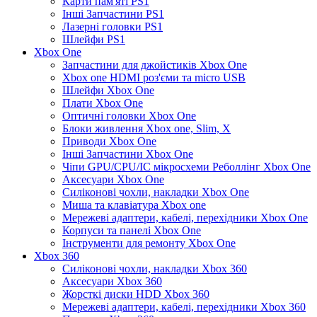
Карти пам'яті PS1
Інші Запчастини PS1
Лазерні головки PS1
Шлейфи PS1
Xbox One
Запчастини для джойстиків Xbox One
Xbox one HDMI роз'єми та micro USB
Шлейфи Xbox One
Плати Xbox One
Оптичні головки Xbox One
Блоки живлення Xbox one, Slim, X
Приводи Xbox One
Інші Запчастини Xbox One
Чіпи GPU/CPU/IC мікросхеми Реболлінг Xbox One
Аксесуари Xbox One
Силіконові чохли, накладки Xbox One
Миша та клавіатура Xbox one
Мережеві адаптери, кабелі, перехідники Xbox One
Корпуси та панелі Xbox One
Інструменти для ремонту Xbox One
Xbox 360
Силіконові чохли, накладки Xbox 360
Аксесуари Xbox 360
Жорсткі диски HDD Xbox 360
Мережеві адаптери, кабелі, перехідники Xbox 360