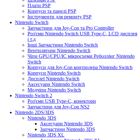
Плати PSP
Корпуси та панелі PSP
Інструменти для ремонту PSP
Nintendo Switch
Запчастини для Joy-Con та Pro Controller
Роз'єми Nintendo Switch USB Type-C, LCD дисплея
і т.д
Інші Запчастини Nintendo Switch
Вентилятори Nintendo Switch
Чіпи GPU/CPU/IC мікросхеми Реболлінг Nintendo
Switch
Корпуси для Joy-Con контролера Nintendo Switch
Корпуси Nintendo Switch
Дисплеї Nintendo Switch
Аксесуари Nintendo Switch
Модчіпи Nintendo Switch
Nintendo Switch 2
Роз'єми USB Type-C, конектори
Запчастини для Joy-Con NS2
Nintendo 2DS/3DS
Nintendo 3DS
Аксесуари Nintendo 3DS
Запчастини Nintendo 3DS
Nintendo 3DS XL