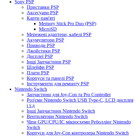
Sony PSP
Приставки PSP
Аксесуари PSP
Карти пам'яті
Memory Stick Pro Duo (PSP)
MicroSD
Мережеві адаптери, кабелі PSP
Акумулятори PSP
Приводи PSP
Джойстики PSP
Дисплеї PSP
Інші Запчастини PSP
Шлейфи PSP
Плати PSP
Корпуси та панелі PSP
Інструменти для ремонту PSP
Nintendo Switch
Запчастини для Joy-Con та Pro Controller
Роз'єми Nintendo Switch USB Type-C, LCD дисплея
і т.д
Інші Запчастини Nintendo Switch
Вентилятори Nintendo Switch
Чіпи GPU/CPU/IC мікросхеми Реболлінг Nintendo
Switch
Корпуси для Joy-Con контролера Nintendo Switch