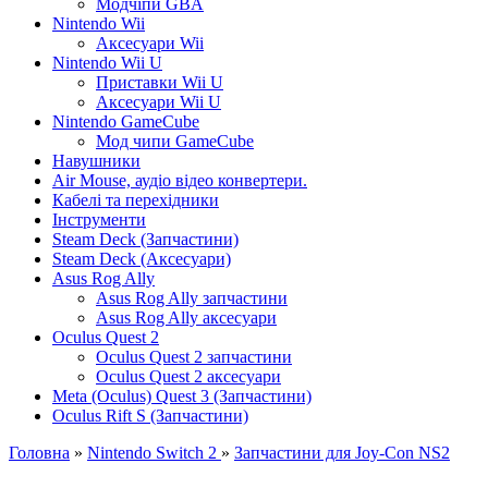
Модчіпи GBA
Nintendo Wii
Аксесуари Wii
Nintendo Wii U
Приставки Wii U
Аксесуари Wii U
Nintendo GameCube
Мод чипи GameCube
Навушники
Air Mouse, аудіо відео конвертери.
Кабелі та перехідники
Інструменти
Steam Deck (Запчастини)
Steam Deck (Аксесуари)
Asus Rog Ally
Asus Rog Ally запчастини
Asus Rog Ally аксесуари
Oculus Quest 2
Oculus Quest 2 запчастини
Oculus Quest 2 аксесуари
Meta (Oculus) Quest 3 (Запчастини)
Oculus Rift S (Запчастини)
Головна
»
Nintendo Switch 2
»
Запчастини для Joy-Con NS2