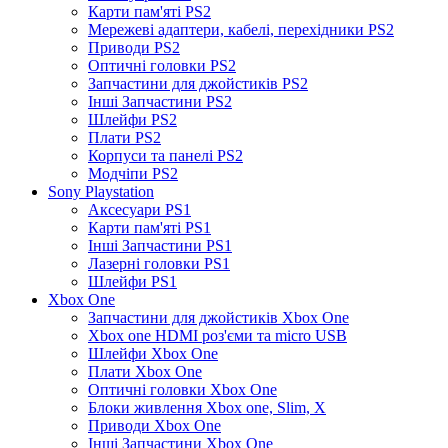
Карти пам'яті PS2
Мережеві адаптери, кабелі, перехідники PS2
Приводи PS2
Оптичні головки PS2
Запчастини для джойстиків PS2
Інші Запчастини PS2
Шлейфи PS2
Плати PS2
Корпуси та панелі PS2
Модчіпи PS2
Sony Playstation
Аксесуари PS1
Карти пам'яті PS1
Інші Запчастини PS1
Лазерні головки PS1
Шлейфи PS1
Xbox One
Запчастини для джойстиків Xbox One
Xbox one HDMI роз'єми та micro USB
Шлейфи Xbox One
Плати Xbox One
Оптичні головки Xbox One
Блоки живлення Xbox one, Slim, X
Приводи Xbox One
Інші Запчастини Xbox One