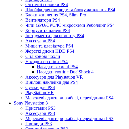
Оптичні головки PS4
Шлейфи для приводу та блоку живлення PS4
Блоки живлення PS4, Slim, Pro
Вентилятори PS4
Чіпи GPU/CPU/IC мікросхеми Реболлінг PS4
Корпуси та панелі PS4
Інструменти для ремонту PS4
Аксесуари PS4
Миша та клавіатура PS4
Жорсткі диски HDD PS4
Силіконові чохли
Насадки на стіки PS4
Насадки захисні PS4
Насадки тюнінг DualShock 4
Аксесуари для Playstation VR
Вінілові наклейки для PS4
Сумки для PS4
PlayStation VR
Мережеві адаптери, кабелі, перехідники PS4
Sony Playstation 3
Приставки PS3
Аксесуари PS3
Мережеві адаптери, кабелі, перехідники PS3
Приводи PS3
Оптичні головки PS3