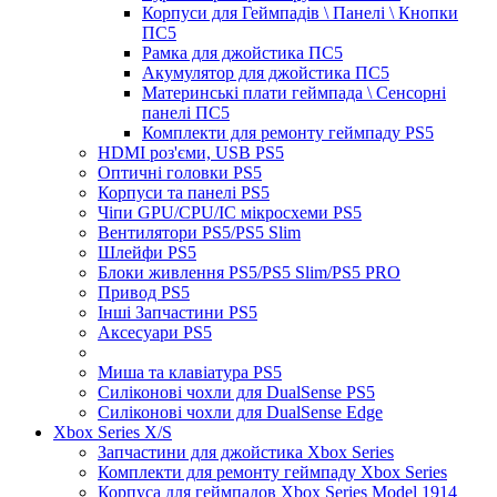
Корпуси для Геймпадів \ Панелі \ Кнопки
ПС5
Рамка для джойстика ПС5
Акумулятор для джойстика ПС5
Материнські плати геймпада \ Сенсорні
панелі ПС5
Комплекти для ремонту геймпаду PS5
HDMI роз'єми, USB PS5
Оптичні головки PS5
Корпуси та панелі PS5
Чіпи GPU/CPU/IC мікросхеми PS5
Вентилятори PS5/PS5 Slim
Шлейфи PS5
Блоки живлення PS5/PS5 Slim/PS5 PRO
Привод PS5
Інші Запчастини PS5
Аксесуари PS5
Миша та клавіатура PS5
Силіконові чохли для DualSense PS5
Силіконові чохли для DualSense Edge
Xbox Series X/S
Запчастини для джойстика Xbox Series
Комплекти для ремонту геймпаду Xbox Series
Корпуса для геймпадов Xbox Series Model 1914