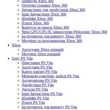
Приводи Xbox 360
Оптичні головки Xbox 360
Запчастини для джойстиків Xbox 360
Інші Запчастини Xbox 360
Шлейфи Xbox 360
Плати Xbox 360
Корпуси та панелі Xbox 360
Чіпи GPU/CPU/IC мікросхеми Реболлінг Xbox 360
Інструменти для ремонту Xbox 360
Модчіпи та програматори Xbox 360
Xbox
Аксесуари Xbox перший
Модчіпи Xbox перший
Sony PS Vita
Приставки PS Vita
Аксесуари PS Vita
Карти пам'яті PS Vita
Мережеві адаптери, кабелі PS Vita
Акумулятори PS Vita
Джойстики PS Vita
Дисплеї PS Vita
Інші Запчастини PS Vita
Шлейфи PS Vita
Плати PS Vita
Інструменти для ремонту PS Vita