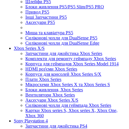
Шлейфи PS5
Блоки живлення PS5/PS5 Slim/PS5 PRO
Привод PS5
Інші Запчастини PS5
Аксесуари PS5
Миша та клавіатура PS5
Силіконові чохли для DualSense PS5
Силіконові чохли для DualSense Edge
Xbox Series X/S
Запчастини для джойстика Xbox Series
Комплекти для ремонту геймпаду Xbox Series
Корпуса для геймпадов Xbox Series Model 1914
HDMI роз'єми Xbox Series
Корпуси для консолей Xbox Series S/X
Плати Xbox Series
Мікросхеми Xbox Series X та Xbox Series S
Блоки живлення, Xbox Series
Вентилятори Xbox Series
Аксесуари Xbox Series X/S
Силіконові чохли для геймпада Xbox Series
Картки Xbox series S, Xbox series X, Xbox One,
Xbox 360
Sony Playstation 4
Запчастини для джойстика PS4