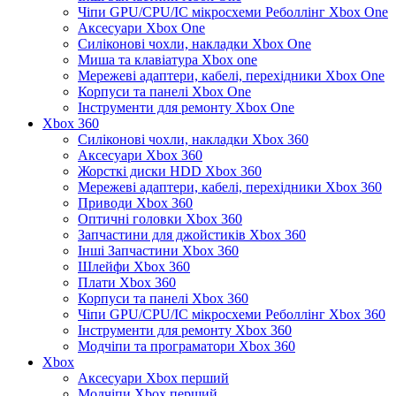
Чіпи GPU/CPU/IC мікросхеми Реболлінг Xbox One
Аксесуари Xbox One
Силіконові чохли, накладки Xbox One
Миша та клавіатура Xbox one
Мережеві адаптери, кабелі, перехідники Xbox One
Корпуси та панелі Xbox One
Інструменти для ремонту Xbox One
Xbox 360
Силіконові чохли, накладки Xbox 360
Аксесуари Xbox 360
Жорсткі диски HDD Xbox 360
Мережеві адаптери, кабелі, перехідники Xbox 360
Приводи Xbox 360
Оптичні головки Xbox 360
Запчастини для джойстиків Xbox 360
Інші Запчастини Xbox 360
Шлейфи Xbox 360
Плати Xbox 360
Корпуси та панелі Xbox 360
Чіпи GPU/CPU/IC мікросхеми Реболлінг Xbox 360
Інструменти для ремонту Xbox 360
Модчіпи та програматори Xbox 360
Xbox
Аксесуари Xbox перший
Модчіпи Xbox перший