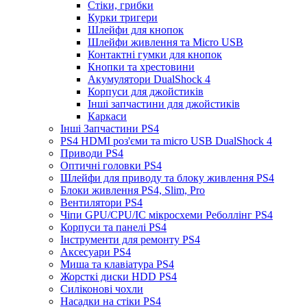
Стіки, грибки
Курки тригери
Шлейфи для кнопок
Шлейфи живлення та Micro USB
Контактні гумки для кнопок
Кнопки та хрестовини
Акумулятори DualShock 4
Корпуси для джойстиків
Інші запчастини для джойстиків
Каркаси
Інші Запчастини PS4
PS4 HDMI роз'єми та micro USB DualShock 4
Приводи PS4
Оптичні головки PS4
Шлейфи для приводу та блоку живлення PS4
Блоки живлення PS4, Slim, Pro
Вентилятори PS4
Чіпи GPU/CPU/IC мікросхеми Реболлінг PS4
Корпуси та панелі PS4
Інструменти для ремонту PS4
Аксесуари PS4
Миша та клавіатура PS4
Жорсткі диски HDD PS4
Силіконові чохли
Насадки на стіки PS4