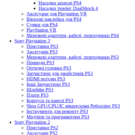
Насадки захисні PS4
Насадки тюнінг DualShock 4
Аксесуари для Playstation VR
Вінілові наклейки для PS4
Сумки для PS4
PlayStation VR
Мережеві адаптери, кабелі, перехідники PS4
Sony Playstation 3
Приставки PS3
Аксесуари PS3
Мережеві адаптери, кабелі, перехідники PS3
Приводи PS3
Оптичні головки PS3
Запчастини для джойстиків PS3
HDMI роз'єми PS3
Інші Запчастини PS3
Шлейфи PS3
Плати PS3
Корпуси та панелі PS3
Чіпи GPU/CPU/IC мікросхеми Реболлінг PS3
Інструменти для ремонту PS3
Модчіпи та програматори PS3
Sony Playstation 2
Приставки PS2
Аксесуари PS2