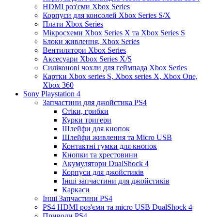
HDMI роз'єми Xbox Series
Корпуси для консолей Xbox Series S/X
Плати Xbox Series
Мікросхеми Xbox Series X та Xbox Series S
Блоки живлення, Xbox Series
Вентилятори Xbox Series
Аксесуари Xbox Series X/S
Силіконові чохли для геймпада Xbox Series
Картки Xbox series S, Xbox series X, Xbox One,
Xbox 360
Sony Playstation 4
Запчастини для джойстика PS4
Стіки, грибки
Курки тригери
Шлейфи для кнопок
Шлейфи живлення та Micro USB
Контактні гумки для кнопок
Кнопки та хрестовини
Акумулятори DualShock 4
Корпуси для джойстиків
Інші запчастини для джойстиків
Каркаси
Інші Запчастини PS4
PS4 HDMI роз'єми та micro USB DualShock 4
Приводи PS4