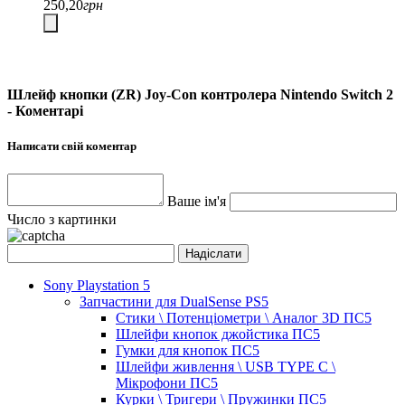
250,20
грн
Шлейф кнопки (ZR) Joy-Con контролера Nintendo Switch 2
- Коментарі
Написати свій коментар
Ваше ім'я
Число з картинки
Sony Playstation 5
Запчастини для DualSense PS5
Стики \ Потенціометри \ Аналог 3D ПС5
Шлейфи кнопок джойстика ПС5
Гумки для кнопок ПС5
Шлейфи живлення \ USB TYPE C \
Мікрофони ПС5
Курки \ Тригери \ Пружинки ПС5