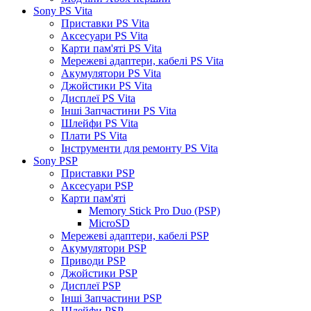
Sony PS Vita
Приставки PS Vita
Аксесуари PS Vita
Карти пам'яті PS Vita
Мережеві адаптери, кабелі PS Vita
Акумулятори PS Vita
Джойстики PS Vita
Дисплеї PS Vita
Інші Запчастини PS Vita
Шлейфи PS Vita
Плати PS Vita
Інструменти для ремонту PS Vita
Sony PSP
Приставки PSP
Аксесуари PSP
Карти пам'яті
Memory Stick Pro Duo (PSP)
MicroSD
Мережеві адаптери, кабелі PSP
Акумулятори PSP
Приводи PSP
Джойстики PSP
Дисплеї PSP
Інші Запчастини PSP
Шлейфи PSP