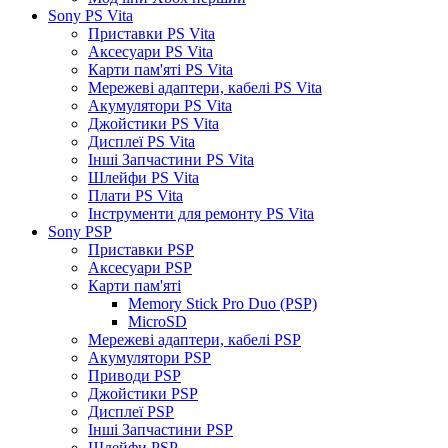
Sony PS Vita
Приставки PS Vita
Аксесуари PS Vita
Карти пам'яті PS Vita
Мережеві адаптери, кабелі PS Vita
Акумулятори PS Vita
Джойстики PS Vita
Дисплеї PS Vita
Інші Запчастини PS Vita
Шлейфи PS Vita
Плати PS Vita
Інструменти для ремонту PS Vita
Sony PSP
Приставки PSP
Аксесуари PSP
Карти пам'яті
Memory Stick Pro Duo (PSP)
MicroSD
Мережеві адаптери, кабелі PSP
Акумулятори PSP
Приводи PSP
Джойстики PSP
Дисплеї PSP
Інші Запчастини PSP
Шлейфи PSP