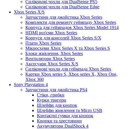
Силіконові чохли для DualSense PS5
Силіконові чохли для DualSense Edge
Xbox Series X/S
Запчастини для джойстика Xbox Series
Комплекти для ремонту геймпаду Xbox Series
Корпуса для геймпадов Xbox Series Model 1914
HDMI роз'єми Xbox Series
Корпуси для консолей Xbox Series S/X
Плати Xbox Series
Мікросхеми Xbox Series X та Xbox Series S
Блоки живлення, Xbox Series
Вентилятори Xbox Series
Аксесуари Xbox Series X/S
Силіконові чохли для геймпада Xbox Series
Картки Xbox series S, Xbox series X, Xbox One,
Xbox 360
Sony Playstation 4
Запчастини для джойстика PS4
Стіки, грибки
Курки тригери
Шлейфи для кнопок
Шлейфи живлення та Micro USB
Контактні гумки для кнопок
Кнопки та хрестовини
Акумулятори DualShock 4