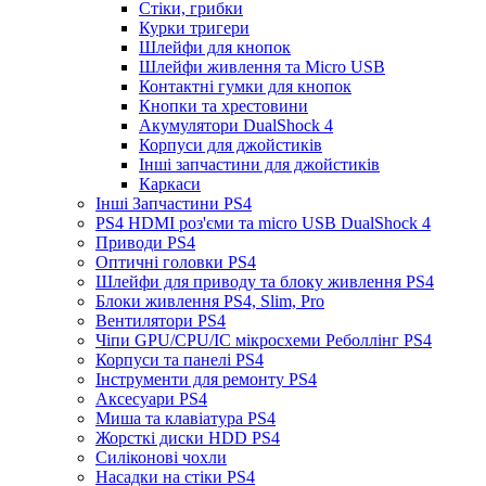
Стіки, грибки
Курки тригери
Шлейфи для кнопок
Шлейфи живлення та Micro USB
Контактні гумки для кнопок
Кнопки та хрестовини
Акумулятори DualShock 4
Корпуси для джойстиків
Інші запчастини для джойстиків
Каркаси
Інші Запчастини PS4
PS4 HDMI роз'єми та micro USB DualShock 4
Приводи PS4
Оптичні головки PS4
Шлейфи для приводу та блоку живлення PS4
Блоки живлення PS4, Slim, Pro
Вентилятори PS4
Чіпи GPU/CPU/IC мікросхеми Реболлінг PS4
Корпуси та панелі PS4
Інструменти для ремонту PS4
Аксесуари PS4
Миша та клавіатура PS4
Жорсткі диски HDD PS4
Силіконові чохли
Насадки на стіки PS4