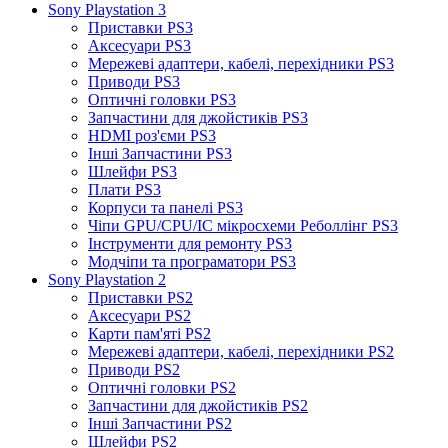
Sony Playstation 3
Приставки PS3
Аксесуари PS3
Мережеві адаптери, кабелі, перехідники PS3
Приводи PS3
Оптичні головки PS3
Запчастини для джойстиків PS3
HDMI роз'єми PS3
Інші Запчастини PS3
Шлейфи PS3
Плати PS3
Корпуси та панелі PS3
Чіпи GPU/CPU/IC мікросхеми Реболлінг PS3
Інструменти для ремонту PS3
Модчіпи та програматори PS3
Sony Playstation 2
Приставки PS2
Аксесуари PS2
Карти пам'яті PS2
Мережеві адаптери, кабелі, перехідники PS2
Приводи PS2
Оптичні головки PS2
Запчастини для джойстиків PS2
Інші Запчастини PS2
Шлейфи PS2