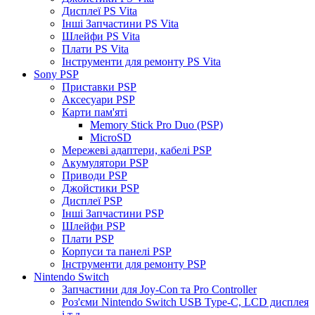
Дисплеї PS Vita
Інші Запчастини PS Vita
Шлейфи PS Vita
Плати PS Vita
Інструменти для ремонту PS Vita
Sony PSP
Приставки PSP
Аксесуари PSP
Карти пам'яті
Memory Stick Pro Duo (PSP)
MicroSD
Мережеві адаптери, кабелі PSP
Акумулятори PSP
Приводи PSP
Джойстики PSP
Дисплеї PSP
Інші Запчастини PSP
Шлейфи PSP
Плати PSP
Корпуси та панелі PSP
Інструменти для ремонту PSP
Nintendo Switch
Запчастини для Joy-Con та Pro Controller
Роз'єми Nintendo Switch USB Type-C, LCD дисплея
і т.д