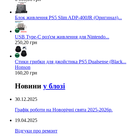
Блок живлення PS5 Slim ADP-400JR (Оригинал)...
USB Type-C роз'єм живлення для Nintendo...
250,20 грн
Стики грибки для джойстика PS5 Dualsense (Black...
Honson
160,20 грн
Новини
у блозі
30.12.2025
Графік роботи на Новорічні свята 2025-2026р.
19.04.2025
Відгуки про ремонт