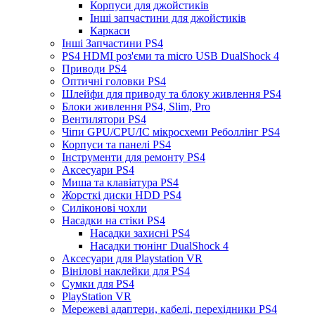
Корпуси для джойстиків
Інші запчастини для джойстиків
Каркаси
Інші Запчастини PS4
PS4 HDMI роз'єми та micro USB DualShock 4
Приводи PS4
Оптичні головки PS4
Шлейфи для приводу та блоку живлення PS4
Блоки живлення PS4, Slim, Pro
Вентилятори PS4
Чіпи GPU/CPU/IC мікросхеми Реболлінг PS4
Корпуси та панелі PS4
Інструменти для ремонту PS4
Аксесуари PS4
Миша та клавіатура PS4
Жорсткі диски HDD PS4
Силіконові чохли
Насадки на стіки PS4
Насадки захисні PS4
Насадки тюнінг DualShock 4
Аксесуари для Playstation VR
Вінілові наклейки для PS4
Сумки для PS4
PlayStation VR
Мережеві адаптери, кабелі, перехідники PS4