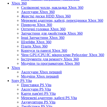
Xbox 360
Силіконові чохли, накладки Xbox 360
Аксесуари Xbox 360
Жорсткі диски HDD Xbox 360
Мережеві адаптери, кабелі, перехідники Xbox 360
Приводи Xbox 360
Оптичні головки Xbox 360
Запчастини для джойстиків Xbox 360
Інші Запчастини Xbox 360
Шлейфи Xbox 360
Плати Xbox 360
Корпуси та панелі Xbox 360
Чіпи GPU/CPU/IC мікросхеми Реболлінг Xbox 360
Інструменти для ремонту Xbox 360
Модчіпи та програматори Xbox 360
Xbox
Аксесуари Xbox перший
Модчіпи Xbox перший
Sony PS Vita
Приставки PS Vita
Аксесуари PS Vita
Карти пам'яті PS Vita
Мережеві адаптери, кабелі PS Vita
Акумулятори PS Vita
Джойстики PS Vita