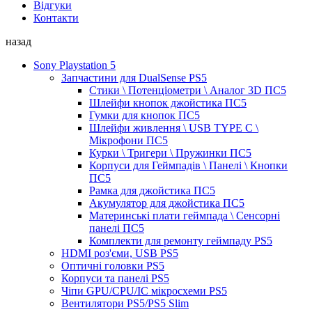
Відгуки
Контакти
назад
Sony Playstation 5
Запчастини для DualSense PS5
Стики \ Потенціометри \ Аналог 3D ПС5
Шлейфи кнопок джойстика ПС5
Гумки для кнопок ПС5
Шлейфи живлення \ USB TYPE C \
Мікрофони ПС5
Курки \ Тригери \ Пружинки ПС5
Корпуси для Геймпадів \ Панелі \ Кнопки
ПС5
Рамка для джойстика ПС5
Акумулятор для джойстика ПС5
Материнські плати геймпада \ Сенсорні
панелі ПС5
Комплекти для ремонту геймпаду PS5
HDMI роз'єми, USB PS5
Оптичні головки PS5
Корпуси та панелі PS5
Чіпи GPU/CPU/IC мікросхеми PS5
Вентилятори PS5/PS5 Slim