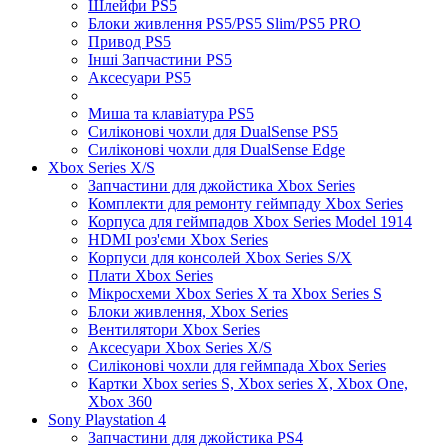
Шлейфи PS5
Блоки живлення PS5/PS5 Slim/PS5 PRO
Привод PS5
Інші Запчастини PS5
Аксесуари PS5
Миша та клавіатура PS5
Силіконові чохли для DualSense PS5
Силіконові чохли для DualSense Edge
Xbox Series X/S
Запчастини для джойстика Xbox Series
Комплекти для ремонту геймпаду Xbox Series
Корпуса для геймпадов Xbox Series Model 1914
HDMI роз'єми Xbox Series
Корпуси для консолей Xbox Series S/X
Плати Xbox Series
Мікросхеми Xbox Series X та Xbox Series S
Блоки живлення, Xbox Series
Вентилятори Xbox Series
Аксесуари Xbox Series X/S
Силіконові чохли для геймпада Xbox Series
Картки Xbox series S, Xbox series X, Xbox One,
Xbox 360
Sony Playstation 4
Запчастини для джойстика PS4