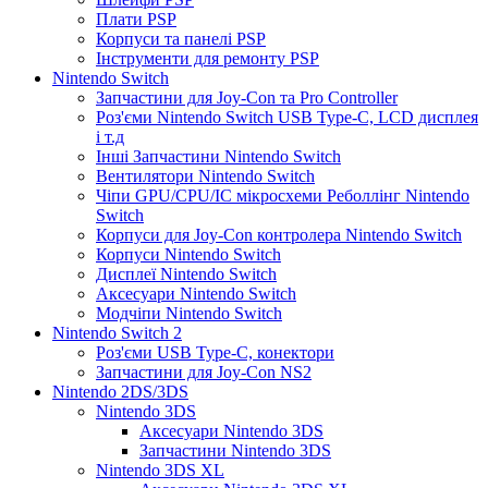
Плати PSP
Корпуси та панелі PSP
Інструменти для ремонту PSP
Nintendo Switch
Запчастини для Joy-Con та Pro Controller
Роз'єми Nintendo Switch USB Type-C, LCD дисплея
і т.д
Інші Запчастини Nintendo Switch
Вентилятори Nintendo Switch
Чіпи GPU/CPU/IC мікросхеми Реболлінг Nintendo
Switch
Корпуси для Joy-Con контролера Nintendo Switch
Корпуси Nintendo Switch
Дисплеї Nintendo Switch
Аксесуари Nintendo Switch
Модчіпи Nintendo Switch
Nintendo Switch 2
Роз'єми USB Type-C, конектори
Запчастини для Joy-Con NS2
Nintendo 2DS/3DS
Nintendo 3DS
Аксесуари Nintendo 3DS
Запчастини Nintendo 3DS
Nintendo 3DS XL