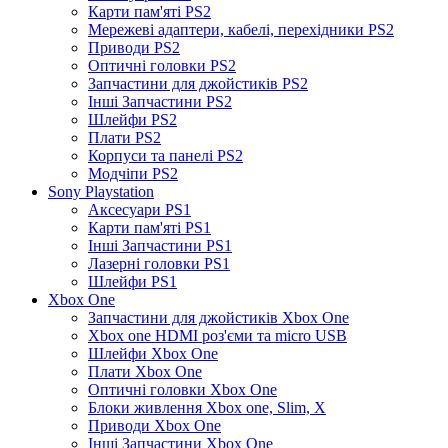
Карти пам'яті PS2
Мережеві адаптери, кабелі, перехідники PS2
Приводи PS2
Оптичні головки PS2
Запчастини для джойстиків PS2
Інші Запчастини PS2
Шлейфи PS2
Плати PS2
Корпуси та панелі PS2
Модчіпи PS2
Sony Playstation
Аксесуари PS1
Карти пам'яті PS1
Інші Запчастини PS1
Лазерні головки PS1
Шлейфи PS1
Xbox One
Запчастини для джойстиків Xbox One
Xbox one HDMI роз'єми та micro USB
Шлейфи Xbox One
Плати Xbox One
Оптичні головки Xbox One
Блоки живлення Xbox one, Slim, X
Приводи Xbox One
Інші Запчастини Xbox One