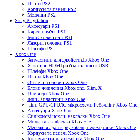
Плати PS2
Корпуси та панелі PS2
Модчіпи PS2
Sony Playstation
Аксесуари PS1
Карти пам'яті PS1
Інші Запчастини PS1
Лазерні головки PS1
Шлейфи PS1
Xbox One
Запчастини для джойстиків Xbox One
Xbox one HDMI роз'єми та micro USB
Шлейфи Xbox One
Плати Xbox One
Оптичні головки Xbox One
Блоки живлення Xbox one, Slim, X
Приводи Xbox One
Інші Запчастини Xbox One
Чіпи GPU/CPU/IC мікросхеми Реболлінг Xbox One
Аксесуари Xbox One
Силіконові чохли, накладки Xbox One
Миша та клавіатура Xbox one
Мережеві адаптери, кабелі, перехідники Xbox One
Корпуси та панелі Xbox One
Інструменти для ремонту Xbox One