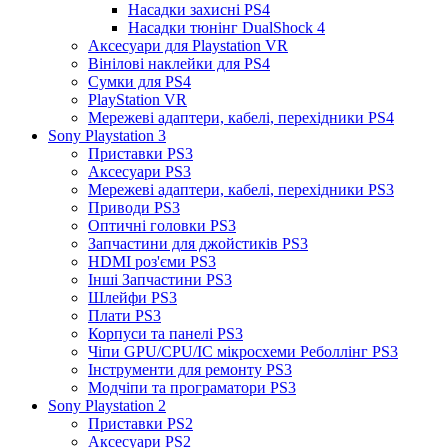
Насадки захисні PS4
Насадки тюнінг DualShock 4
Аксесуари для Playstation VR
Вінілові наклейки для PS4
Сумки для PS4
PlayStation VR
Мережеві адаптери, кабелі, перехідники PS4
Sony Playstation 3
Приставки PS3
Аксесуари PS3
Мережеві адаптери, кабелі, перехідники PS3
Приводи PS3
Оптичні головки PS3
Запчастини для джойстиків PS3
HDMI роз'єми PS3
Інші Запчастини PS3
Шлейфи PS3
Плати PS3
Корпуси та панелі PS3
Чіпи GPU/CPU/IC мікросхеми Реболлінг PS3
Інструменти для ремонту PS3
Модчіпи та програматори PS3
Sony Playstation 2
Приставки PS2
Аксесуари PS2