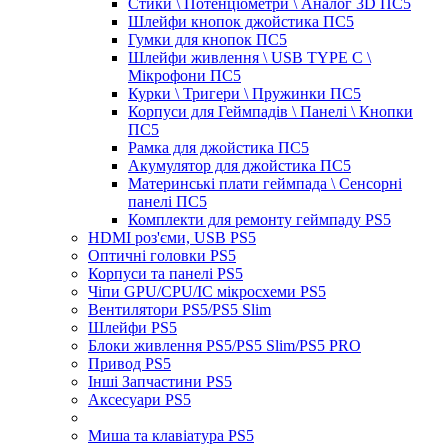
Стики \ Потенціометри \ Аналог 3D ПС5
Шлейфи кнопок джойстика ПС5
Гумки для кнопок ПС5
Шлейфи живлення \ USB TYPE C \
Мікрофони ПС5
Курки \ Тригери \ Пружинки ПС5
Корпуси для Геймпадів \ Панелі \ Кнопки
ПС5
Рамка для джойстика ПС5
Акумулятор для джойстика ПС5
Материнські плати геймпада \ Сенсорні
панелі ПС5
Комплекти для ремонту геймпаду PS5
HDMI роз'єми, USB PS5
Оптичні головки PS5
Корпуси та панелі PS5
Чіпи GPU/CPU/IC мікросхеми PS5
Вентилятори PS5/PS5 Slim
Шлейфи PS5
Блоки живлення PS5/PS5 Slim/PS5 PRO
Привод PS5
Інші Запчастини PS5
Аксесуари PS5
Миша та клавіатура PS5