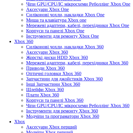
Чіпи GPU/CPU/IC мікросхеми Реболлінг Xbox One
Аксесуари Xbox One
Силіконові чохли, накладки Xbox One
Миша та клавіатура Xbox one
Мережеві адаптери, кабелі, перехідники Xbox One
Корпуси та панелі Xbox One
Інструменти для ремонту Xbox One
Xbox 360
Силіконові чохли, накладки Xbox 360
Аксесуари Xbox 360
Жорсткі диски HDD Xbox 360
Мережеві адаптери, кабелі, перехідники Xbox 360
Приводи Xbox 360
Оптичні головки Xbox 360
Запчастини для джойстиків Xbox 360
Інші Запчастини Xbox 360
Шлейфи Xbox 360
Плати Xbox 360
Корпуси та панелі Xbox 360
Чіпи GPU/CPU/IC мікросхеми Реболлінг Xbox 360
Інструменти для ремонту Xbox 360
Модчіпи та програматори Xbox 360
Xbox
Аксесуари Xbox перший
Модчіпи Xbox перший