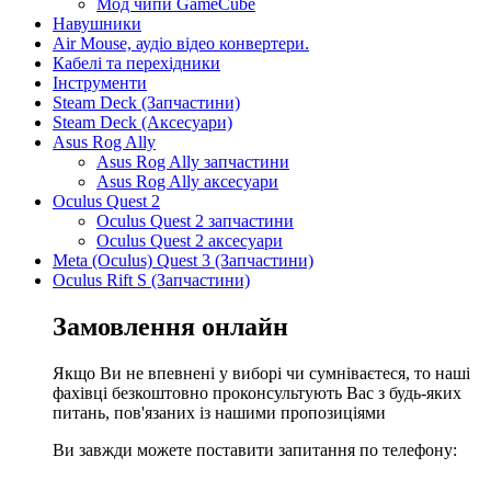
Мод чипи GameCube
Навушники
Air Mouse, аудіо відео конвертери.
Кабелі та перехідники
Інструменти
Steam Deck (Запчастини)
Steam Deck (Аксесуари)
Asus Rog Ally
Asus Rog Ally запчастини
Asus Rog Ally аксесуари
Oculus Quest 2
Oculus Quest 2 запчастини
Oculus Quest 2 аксесуари
Meta (Oculus) Quest 3 (Запчастини)
Oculus Rift S (Запчастини)
Замовлення онлайн
Якщо Ви не впевнені у виборі чи сумніваєтеся, то наші
фахівці безкоштовно проконсультують Вас з будь-яких
питань, пов'язаних із нашими пропозиціями
Ви завжди можете поставити запитання по телефону: