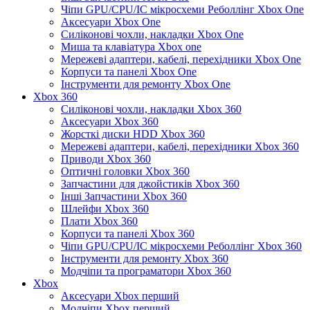
Чіпи GPU/CPU/IC мікросхеми Реболлінг Xbox One
Аксесуари Xbox One
Силіконові чохли, накладки Xbox One
Миша та клавіатура Xbox one
Мережеві адаптери, кабелі, перехідники Xbox One
Корпуси та панелі Xbox One
Інструменти для ремонту Xbox One
Xbox 360
Силіконові чохли, накладки Xbox 360
Аксесуари Xbox 360
Жорсткі диски HDD Xbox 360
Мережеві адаптери, кабелі, перехідники Xbox 360
Приводи Xbox 360
Оптичні головки Xbox 360
Запчастини для джойстиків Xbox 360
Інші Запчастини Xbox 360
Шлейфи Xbox 360
Плати Xbox 360
Корпуси та панелі Xbox 360
Чіпи GPU/CPU/IC мікросхеми Реболлінг Xbox 360
Інструменти для ремонту Xbox 360
Модчіпи та програматори Xbox 360
Xbox
Аксесуари Xbox перший
Модчіпи Xbox перший