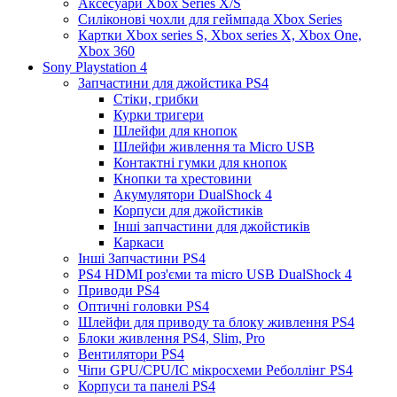
Аксесуари Xbox Series X/S
Силіконові чохли для геймпада Xbox Series
Картки Xbox series S, Xbox series X, Xbox One,
Xbox 360
Sony Playstation 4
Запчастини для джойстика PS4
Стіки, грибки
Курки тригери
Шлейфи для кнопок
Шлейфи живлення та Micro USB
Контактні гумки для кнопок
Кнопки та хрестовини
Акумулятори DualShock 4
Корпуси для джойстиків
Інші запчастини для джойстиків
Каркаси
Інші Запчастини PS4
PS4 HDMI роз'єми та micro USB DualShock 4
Приводи PS4
Оптичні головки PS4
Шлейфи для приводу та блоку живлення PS4
Блоки живлення PS4, Slim, Pro
Вентилятори PS4
Чіпи GPU/CPU/IC мікросхеми Реболлінг PS4
Корпуси та панелі PS4