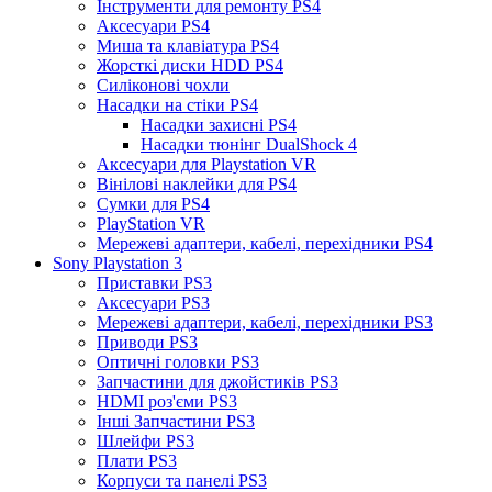
Інструменти для ремонту PS4
Аксесуари PS4
Миша та клавіатура PS4
Жорсткі диски HDD PS4
Силіконові чохли
Насадки на стіки PS4
Насадки захисні PS4
Насадки тюнінг DualShock 4
Аксесуари для Playstation VR
Вінілові наклейки для PS4
Сумки для PS4
PlayStation VR
Мережеві адаптери, кабелі, перехідники PS4
Sony Playstation 3
Приставки PS3
Аксесуари PS3
Мережеві адаптери, кабелі, перехідники PS3
Приводи PS3
Оптичні головки PS3
Запчастини для джойстиків PS3
HDMI роз'єми PS3
Інші Запчастини PS3
Шлейфи PS3
Плати PS3
Корпуси та панелі PS3