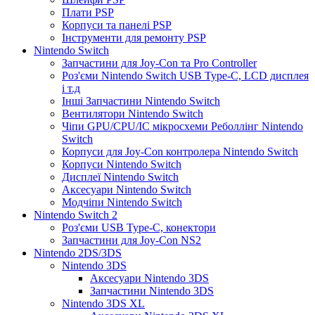
Плати PSP
Корпуси та панелі PSP
Інструменти для ремонту PSP
Nintendo Switch
Запчастини для Joy-Con та Pro Controller
Роз'єми Nintendo Switch USB Type-C, LCD дисплея
і т.д
Інші Запчастини Nintendo Switch
Вентилятори Nintendo Switch
Чіпи GPU/CPU/IC мікросхеми Реболлінг Nintendo
Switch
Корпуси для Joy-Con контролера Nintendo Switch
Корпуси Nintendo Switch
Дисплеї Nintendo Switch
Аксесуари Nintendo Switch
Модчіпи Nintendo Switch
Nintendo Switch 2
Роз'єми USB Type-C, конектори
Запчастини для Joy-Con NS2
Nintendo 2DS/3DS
Nintendo 3DS
Аксесуари Nintendo 3DS
Запчастини Nintendo 3DS
Nintendo 3DS XL