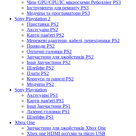
Чіпи GPU/CPU/IC мікросхеми Реболлінг PS3
Інструменти для ремонту PS3
Модчіпи та програматори PS3
Sony Playstation 2
Приставки PS2
Аксесуари PS2
Карти пам'яті PS2
Мережеві адаптери, кабелі, перехідники PS2
Приводи PS2
Оптичні головки PS2
Запчастини для джойстиків PS2
Інші Запчастини PS2
Шлейфи PS2
Плати PS2
Корпуси та панелі PS2
Модчіпи PS2
Sony Playstation
Аксесуари PS1
Карти пам'яті PS1
Інші Запчастини PS1
Лазерні головки PS1
Шлейфи PS1
Xbox One
Запчастини для джойстиків Xbox One
Xbox one HDMI роз'єми та micro USB