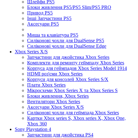
Шлейфи PS5
Блоки живлення PS5/PS5 Slim/PS5 PRO
Привод PS5
Інші Запчастини PS5
Аксесуари PS5
Миша та клавіатура PS5
Силіконові чохли для DualSense PS5
Силіконові чохли для DualSense Edge
Xbox Series X/S
Запчастини для джойстика Xbox Series
Комплекти для ремонту геймпаду Xbox Series
Корпуса для геймпадов Xbox Series Model 1914
HDMI роз'єми Xbox Series
Корпуси для консолей Xbox Series S/X
Плати Xbox Series
Мікросхеми Xbox Series X та Xbox Series S
Блоки живлення, Xbox Series
Вентилятори Xbox Series
Аксесуари Xbox Series X/S
Силіконові чохли для геймпада Xbox Series
Картки Xbox series S, Xbox series X, Xbox One,
Xbox 360
Sony Playstation 4
Запчастини для джойстика PS4