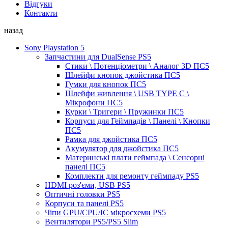
Відгуки
Контакти
назад
Sony Playstation 5
Запчастини для DualSense PS5
Стики \ Потенціометри \ Аналог 3D ПС5
Шлейфи кнопок джойстика ПС5
Гумки для кнопок ПС5
Шлейфи живлення \ USB TYPE C \
Мікрофони ПС5
Курки \ Тригери \ Пружинки ПС5
Корпуси для Геймпадів \ Панелі \ Кнопки
ПС5
Рамка для джойстика ПС5
Акумулятор для джойстика ПС5
Материнські плати геймпада \ Сенсорні
панелі ПС5
Комплекти для ремонту геймпаду PS5
HDMI роз'єми, USB PS5
Оптичні головки PS5
Корпуси та панелі PS5
Чіпи GPU/CPU/IC мікросхеми PS5
Вентилятори PS5/PS5 Slim