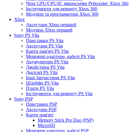
Чіпи GPU/CPU/IC мікросхеми Реболлінг Xbox 360
Інструменти для ремонту Xbox 360
Модчіпи та програматори Xbox 360
Xbox
Аксесуари Xbox перший
Модчіпи Xbox перший
Sony PS Vita
Приставки PS Vita
Аксесуари PS Vita
Карти пам'яті PS Vita
Мережеві адаптери, кабелі PS Vita
Акумулятори PS Vita
Джойстики PS Vita
Дисплеї PS Vita
Інші Запчастини PS Vita
Шлейфи PS Vita
Плати PS Vita
Інструменти для ремонту PS Vita
Sony PSP
Приставки PSP
Аксесуари PSP
Карти пам'яті
Memory Stick Pro Duo (PSP)
MicroSD
Мережеві адаптери, кабелі PSP