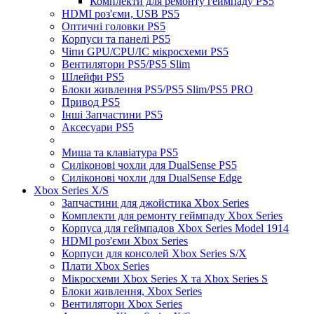
Комплекти для ремонту геймпаду PS5
HDMI роз'єми, USB PS5
Оптичні головки PS5
Корпуси та панелі PS5
Чіпи GPU/CPU/IC мікросхеми PS5
Вентилятори PS5/PS5 Slim
Шлейфи PS5
Блоки живлення PS5/PS5 Slim/PS5 PRO
Привод PS5
Інші Запчастини PS5
Аксесуари PS5
Миша та клавіатура PS5
Силіконові чохли для DualSense PS5
Силіконові чохли для DualSense Edge
Xbox Series X/S
Запчастини для джойстика Xbox Series
Комплекти для ремонту геймпаду Xbox Series
Корпуса для геймпадов Xbox Series Model 1914
HDMI роз'єми Xbox Series
Корпуси для консолей Xbox Series S/X
Плати Xbox Series
Мікросхеми Xbox Series X та Xbox Series S
Блоки живлення, Xbox Series
Вентилятори Xbox Series