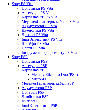
Sony PS Vita
Приставки PS Vita
Аксесуари PS Vita
Карти пам'яті PS Vita
Мережеві адаптери, кабелі PS Vita
Акумулятори PS Vita
Джойстики PS Vita
Дисплеї PS Vita
Інші Запчастини PS Vita
Шлейфи PS Vita
Плати PS Vita
Інструменти для ремонту PS Vita
Sony PSP
Приставки PSP
Аксесуари PSP
Карти пам'яті
Memory Stick Pro Duo (PSP)
MicroSD
Мережеві адаптери, кабелі PSP
Акумулятори PSP
Приводи PSP
Джойстики PSP
Дисплеї PSP
Інші Запчастини PSP
Шлейфи PSP