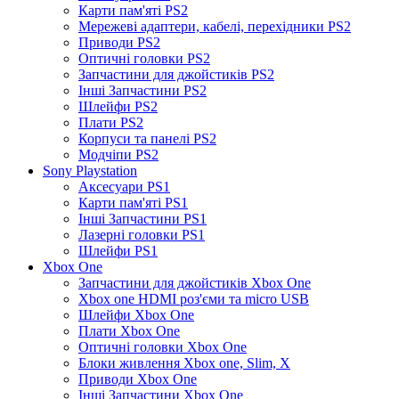
Карти пам'яті PS2
Мережеві адаптери, кабелі, перехідники PS2
Приводи PS2
Оптичні головки PS2
Запчастини для джойстиків PS2
Інші Запчастини PS2
Шлейфи PS2
Плати PS2
Корпуси та панелі PS2
Модчіпи PS2
Sony Playstation
Аксесуари PS1
Карти пам'яті PS1
Інші Запчастини PS1
Лазерні головки PS1
Шлейфи PS1
Xbox One
Запчастини для джойстиків Xbox One
Xbox one HDMI роз'єми та micro USB
Шлейфи Xbox One
Плати Xbox One
Оптичні головки Xbox One
Блоки живлення Xbox one, Slim, X
Приводи Xbox One
Інші Запчастини Xbox One