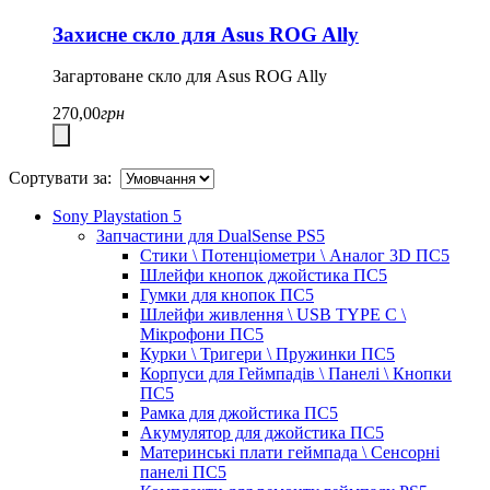
Захисне скло для Asus ROG Ally
Загартоване скло для Asus ROG Ally
270,00
грн
Сортувати за:
Sony Playstation 5
Запчастини для DualSense PS5
Стики \ Потенціометри \ Аналог 3D ПС5
Шлейфи кнопок джойстика ПС5
Гумки для кнопок ПС5
Шлейфи живлення \ USB TYPE C \
Мікрофони ПС5
Курки \ Тригери \ Пружинки ПС5
Корпуси для Геймпадів \ Панелі \ Кнопки
ПС5
Рамка для джойстика ПС5
Акумулятор для джойстика ПС5
Материнські плати геймпада \ Сенсорні
панелі ПС5