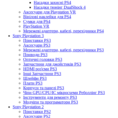
Насадки захисні PS4
Насадки тюнінг DualShock 4
Аксесуари для Playstation VR
Вінілові наклейки для PS4
Сумки для PS4
PlayStation VR
Мережеві адаптери, кабелі, перехідники PS4
Sony Playstation 3
Приставки PS3
Аксесуари PS3
Мережеві адаптери, кабелі, перехідники PS3
Приводи PS3
Оптичні головки PS3
Запчастини для джойстиків PS3
HDMI роз'єми PS3
Інші Запчастини PS3
Шлейфи PS3
Плати PS3
Корпуси та панелі PS3
Чіпи GPU/CPU/IC мікросхеми Реболлінг PS3
Інструменти для ремонту PS3
Модчіпи та програматори PS3
Sony Playstation 2
Приставки PS2
Аксесуари PS2