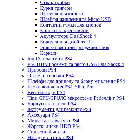
Стіки, грибки
Курки тригери
Шлейфи для кнопок
Шлейфи живлення та Micro USB
Контактні гумки для кнопок
Кнопки та хрестовини
Акумулятори DualShock 4
Корпуси для джойстиків
Інші запчастини для джойстиків
Каркаси
Інші Запчастини PS4
PS4 HDMI роз'єми та micro USB DualShock 4
Приводи PS4
Оптичні головки PS4
Шлейфи для приводу та блоку живлення PS4
Блоки живлення PS4, Slim, Pro
Вентилятори PS4
Чіпи GPU/CPU/IC мікросхеми Реболлінг PS4
Корпуси та панелі PS4
Інструменти для ремонту PS4
Аксесуари PS4
Миша та клавіатура PS4
Жорсткі диски HDD PS4
Силіконові чохли
Насадки на стіки PS4