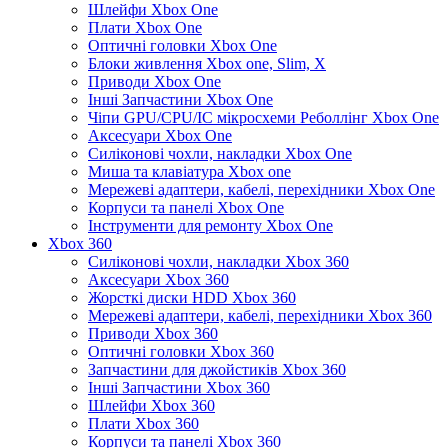
Шлейфи Xbox One
Плати Xbox One
Оптичні головки Xbox One
Блоки живлення Xbox one, Slim, X
Приводи Xbox One
Інші Запчастини Xbox One
Чіпи GPU/CPU/IC мікросхеми Реболлінг Xbox One
Аксесуари Xbox One
Силіконові чохли, накладки Xbox One
Миша та клавіатура Xbox one
Мережеві адаптери, кабелі, перехідники Xbox One
Корпуси та панелі Xbox One
Інструменти для ремонту Xbox One
Xbox 360
Силіконові чохли, накладки Xbox 360
Аксесуари Xbox 360
Жорсткі диски HDD Xbox 360
Мережеві адаптери, кабелі, перехідники Xbox 360
Приводи Xbox 360
Оптичні головки Xbox 360
Запчастини для джойстиків Xbox 360
Інші Запчастини Xbox 360
Шлейфи Xbox 360
Плати Xbox 360
Корпуси та панелі Xbox 360