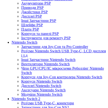
Акумулятори PSP
Приводи PSP
Джойстики PSP
Дисплеї PSP
Інші Запчастини PSP
Шлейфи PSP
Плати PSP
Корпуси та панелі PSP
Інструменти для ремонту PSP
Nintendo Switch
Запчастини для Joy-Con та Pro Controller
Роз'єми Nintendo Switch USB Type-C, LCD дисплея
і т.д
Інші Запчастини Nintendo Switch
Вентилятори Nintendo Switch
Чіпи GPU/CPU/IC мікросхеми Реболлінг Nintendo
Switch
Корпуси для Joy-Con контролера Nintendo Switch
Корпуси Nintendo Switch
Дисплеї Nintendo Switch
Аксесуари Nintendo Switch
Модчіпи Nintendo Switch
Nintendo Switch 2
Роз'єми USB Type-C, конектори
Запчастини для Joy-Con NS2