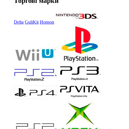
Торгові марки
Delta
GuliKit
Honson