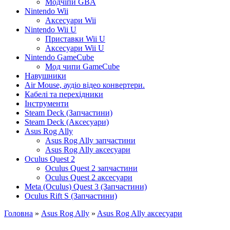
Модчіпи GBA
Nintendo Wii
Аксесуари Wii
Nintendo Wii U
Приставки Wii U
Аксесуари Wii U
Nintendo GameCube
Мод чипи GameCube
Навушники
Air Mouse, аудіо відео конвертери.
Кабелі та перехідники
Інструменти
Steam Deck (Запчастини)
Steam Deck (Аксесуари)
Asus Rog Ally
Asus Rog Ally запчастини
Asus Rog Ally аксесуари
Oculus Quest 2
Oculus Quest 2 запчастини
Oculus Quest 2 аксесуари
Meta (Oculus) Quest 3 (Запчастини)
Oculus Rift S (Запчастини)
Головна
»
Asus Rog Ally
»
Asus Rog Ally аксесуари