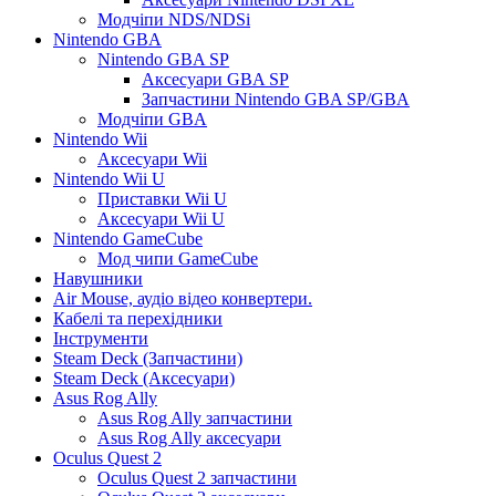
Модчіпи NDS/NDSi
Nintendo GBA
Nintendo GBA SP
Аксесуари GBA SP
Запчастини Nintendo GBA SP/GBA
Модчіпи GBA
Nintendo Wii
Аксесуари Wii
Nintendo Wii U
Приставки Wii U
Аксесуари Wii U
Nintendo GameCube
Мод чипи GameCube
Навушники
Air Mouse, аудіо відео конвертери.
Кабелі та перехідники
Інструменти
Steam Deck (Запчастини)
Steam Deck (Аксесуари)
Asus Rog Ally
Asus Rog Ally запчастини
Asus Rog Ally аксесуари
Oculus Quest 2
Oculus Quest 2 запчастини