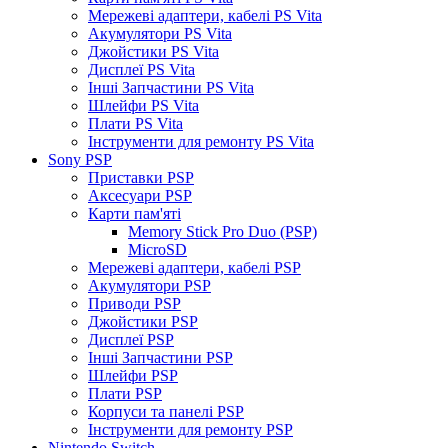
Мережеві адаптери, кабелі PS Vita
Акумулятори PS Vita
Джойстики PS Vita
Дисплеї PS Vita
Інші Запчастини PS Vita
Шлейфи PS Vita
Плати PS Vita
Інструменти для ремонту PS Vita
Sony PSP
Приставки PSP
Аксесуари PSP
Карти пам'яті
Memory Stick Pro Duo (PSP)
MicroSD
Мережеві адаптери, кабелі PSP
Акумулятори PSP
Приводи PSP
Джойстики PSP
Дисплеї PSP
Інші Запчастини PSP
Шлейфи PSP
Плати PSP
Корпуси та панелі PSP
Інструменти для ремонту PSP
Nintendo Switch