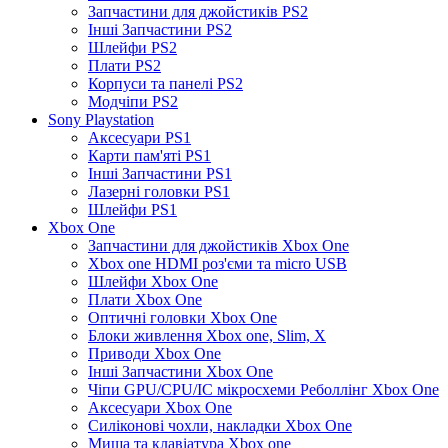
Запчастини для джойстиків PS2
Інші Запчастини PS2
Шлейфи PS2
Плати PS2
Корпуси та панелі PS2
Модчіпи PS2
Sony Playstation
Аксесуари PS1
Карти пам'яті PS1
Інші Запчастини PS1
Лазерні головки PS1
Шлейфи PS1
Xbox One
Запчастини для джойстиків Xbox One
Xbox one HDMI роз'єми та micro USB
Шлейфи Xbox One
Плати Xbox One
Оптичні головки Xbox One
Блоки живлення Xbox one, Slim, X
Приводи Xbox One
Інші Запчастини Xbox One
Чіпи GPU/CPU/IC мікросхеми Реболлінг Xbox One
Аксесуари Xbox One
Силіконові чохли, накладки Xbox One
Миша та клавіатура Xbox one