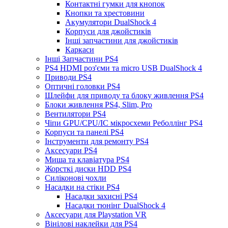
Контактні гумки для кнопок
Кнопки та хрестовини
Акумулятори DualShock 4
Корпуси для джойстиків
Інші запчастини для джойстиків
Каркаси
Інші Запчастини PS4
PS4 HDMI роз'єми та micro USB DualShock 4
Приводи PS4
Оптичні головки PS4
Шлейфи для приводу та блоку живлення PS4
Блоки живлення PS4, Slim, Pro
Вентилятори PS4
Чіпи GPU/CPU/IC мікросхеми Реболлінг PS4
Корпуси та панелі PS4
Інструменти для ремонту PS4
Аксесуари PS4
Миша та клавіатура PS4
Жорсткі диски HDD PS4
Силіконові чохли
Насадки на стіки PS4
Насадки захисні PS4
Насадки тюнінг DualShock 4
Аксесуари для Playstation VR
Вінілові наклейки для PS4