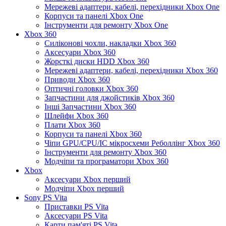
Мережеві адаптери, кабелі, перехідники Xbox One
Корпуси та панелі Xbox One
Інструменти для ремонту Xbox One
Xbox 360
Силіконові чохли, накладки Xbox 360
Аксесуари Xbox 360
Жорсткі диски HDD Xbox 360
Мережеві адаптери, кабелі, перехідники Xbox 360
Приводи Xbox 360
Оптичні головки Xbox 360
Запчастини для джойстиків Xbox 360
Інші Запчастини Xbox 360
Шлейфи Xbox 360
Плати Xbox 360
Корпуси та панелі Xbox 360
Чіпи GPU/CPU/IC мікросхеми Реболлінг Xbox 360
Інструменти для ремонту Xbox 360
Модчіпи та програматори Xbox 360
Xbox
Аксесуари Xbox перший
Модчіпи Xbox перший
Sony PS Vita
Приставки PS Vita
Аксесуари PS Vita
Карти пам'яті PS Vita