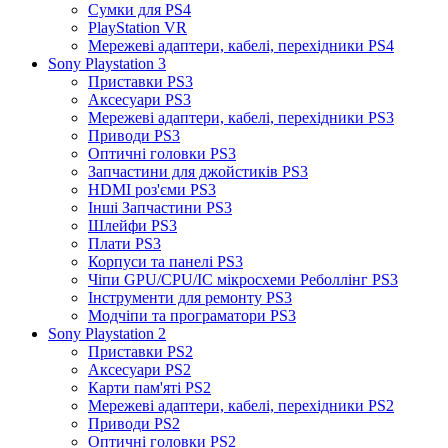
Сумки для PS4
PlayStation VR
Мережеві адаптери, кабелі, перехідники PS4
Sony Playstation 3
Приставки PS3
Аксесуари PS3
Мережеві адаптери, кабелі, перехідники PS3
Приводи PS3
Оптичні головки PS3
Запчастини для джойстиків PS3
HDMI роз'єми PS3
Інші Запчастини PS3
Шлейфи PS3
Плати PS3
Корпуси та панелі PS3
Чіпи GPU/CPU/IC мікросхеми Реболлінг PS3
Інструменти для ремонту PS3
Модчіпи та програматори PS3
Sony Playstation 2
Приставки PS2
Аксесуари PS2
Карти пам'яті PS2
Мережеві адаптери, кабелі, перехідники PS2
Приводи PS2
Оптичні головки PS2