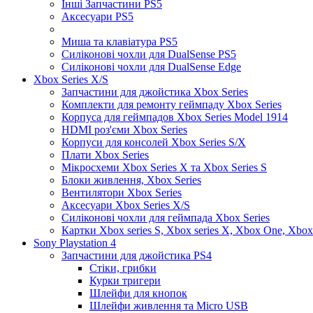
Інші Запчастини PS5
Аксесуари PS5
Миша та клавіатура PS5
Силіконові чохли для DualSense PS5
Силіконові чохли для DualSense Edge
Xbox Series X/S
Запчастини для джойстика Xbox Series
Комплекти для ремонту геймпаду Xbox Series
Корпуса для геймпадов Xbox Series Model 1914
HDMI роз'єми Xbox Series
Корпуси для консолей Xbox Series S/X
Плати Xbox Series
Мікросхеми Xbox Series X та Xbox Series S
Блоки живлення, Xbox Series
Вентилятори Xbox Series
Аксесуари Xbox Series X/S
Силіконові чохли для геймпада Xbox Series
Картки Xbox series S, Xbox series X, Xbox One, Xbox
Sony Playstation 4
Запчастини для джойстика PS4
Стіки, грибки
Курки тригери
Шлейфи для кнопок
Шлейфи живлення та Micro USB