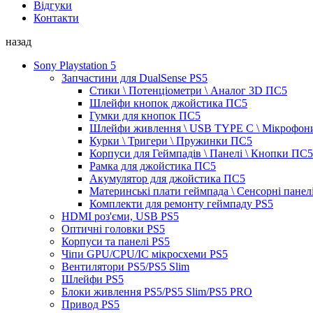
Відгуки
Контакти
назад
Sony Playstation 5
Запчастини для DualSense PS5
Стики \ Потенціометри \ Аналог 3D ПС5
Шлейфи кнопок джойстика ПС5
Гумки для кнопок ПС5
Шлейфи живлення \ USB TYPE C \ Мікрофон
Курки \ Тригери \ Пружинки ПС5
Корпуси для Геймпадів \ Панелі \ Кнопки ПС5
Рамка для джойстика ПС5
Акумулятор для джойстика ПС5
Материнські плати геймпада \ Сенсорні панел
Комплекти для ремонту геймпаду PS5
HDMI роз'єми, USB PS5
Оптичні головки PS5
Корпуси та панелі PS5
Чіпи GPU/CPU/IC мікросхеми PS5
Вентилятори PS5/PS5 Slim
Шлейфи PS5
Блоки живлення PS5/PS5 Slim/PS5 PRO
Привод PS5