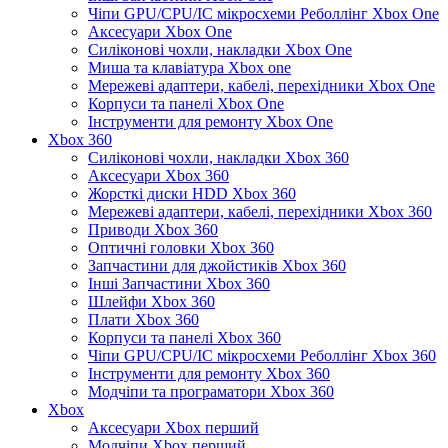
Чіпи GPU/CPU/IC мікросхеми Реболлінг Xbox One
Аксесуари Xbox One
Силіконові чохли, накладки Xbox One
Миша та клавіатура Xbox one
Мережеві адаптери, кабелі, перехідники Xbox One
Корпуси та панелі Xbox One
Інструменти для ремонту Xbox One
Xbox 360
Силіконові чохли, накладки Xbox 360
Аксесуари Xbox 360
Жорсткі диски HDD Xbox 360
Мережеві адаптери, кабелі, перехідники Xbox 360
Приводи Xbox 360
Оптичні головки Xbox 360
Запчастини для джойстиків Xbox 360
Інші Запчастини Xbox 360
Шлейфи Xbox 360
Плати Xbox 360
Корпуси та панелі Xbox 360
Чіпи GPU/CPU/IC мікросхеми Реболлінг Xbox 360
Інструменти для ремонту Xbox 360
Модчіпи та програматори Xbox 360
Xbox
Аксесуари Xbox перший
Модчіпи Xbox перший