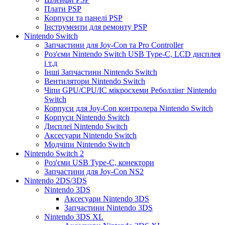
Плати PSP
Корпуси та панелі PSP
Інструменти для ремонту PSP
Nintendo Switch
Запчастини для Joy-Con та Pro Controller
Роз'єми Nintendo Switch USB Type-C, LCD дисплея
і т.д
Інші Запчастини Nintendo Switch
Вентилятори Nintendo Switch
Чіпи GPU/CPU/IC мікросхеми Реболлінг Nintendo
Switch
Корпуси для Joy-Con контролера Nintendo Switch
Корпуси Nintendo Switch
Дисплеї Nintendo Switch
Аксесуари Nintendo Switch
Модчіпи Nintendo Switch
Nintendo Switch 2
Роз'єми USB Type-C, конектори
Запчастини для Joy-Con NS2
Nintendo 2DS/3DS
Nintendo 3DS
Аксесуари Nintendo 3DS
Запчастини Nintendo 3DS
Nintendo 3DS XL