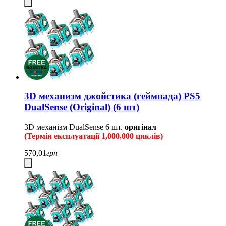
3D механизм джойстика (геймпада) PS5
DualSense (Original) (6 шт)
3D механізм DualSense
6 шт.
оригінал
(Термін експлуатації 1,000,000 циклів)
570,01
грн