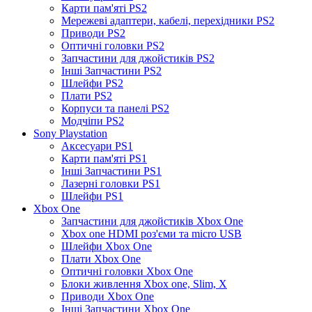
Карти пам'яті PS2
Мережеві адаптери, кабелі, перехідники PS2
Приводи PS2
Оптичні головки PS2
Запчастини для джойстиків PS2
Інші Запчастини PS2
Шлейфи PS2
Плати PS2
Корпуси та панелі PS2
Модчіпи PS2
Sony Playstation
Аксесуари PS1
Карти пам'яті PS1
Інші Запчастини PS1
Лазерні головки PS1
Шлейфи PS1
Xbox One
Запчастини для джойстиків Xbox One
Xbox one HDMI роз'єми та micro USB
Шлейфи Xbox One
Плати Xbox One
Оптичні головки Xbox One
Блоки живлення Xbox one, Slim, X
Приводи Xbox One
Інші Запчастини Xbox One