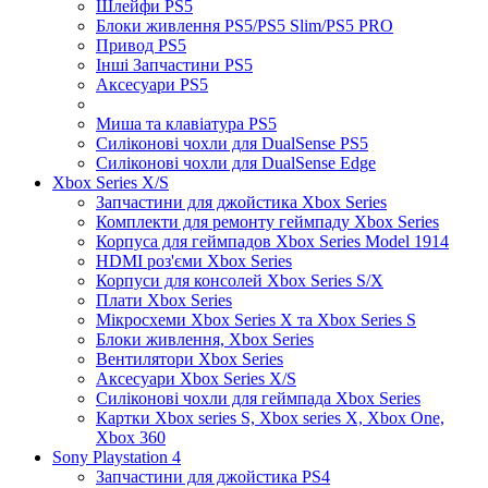
Шлейфи PS5
Блоки живлення PS5/PS5 Slim/PS5 PRO
Привод PS5
Інші Запчастини PS5
Аксесуари PS5
Миша та клавіатура PS5
Силіконові чохли для DualSense PS5
Силіконові чохли для DualSense Edge
Xbox Series X/S
Запчастини для джойстика Xbox Series
Комплекти для ремонту геймпаду Xbox Series
Корпуса для геймпадов Xbox Series Model 1914
HDMI роз'єми Xbox Series
Корпуси для консолей Xbox Series S/X
Плати Xbox Series
Мікросхеми Xbox Series X та Xbox Series S
Блоки живлення, Xbox Series
Вентилятори Xbox Series
Аксесуари Xbox Series X/S
Силіконові чохли для геймпада Xbox Series
Картки Xbox series S, Xbox series X, Xbox One,
Xbox 360
Sony Playstation 4
Запчастини для джойстика PS4