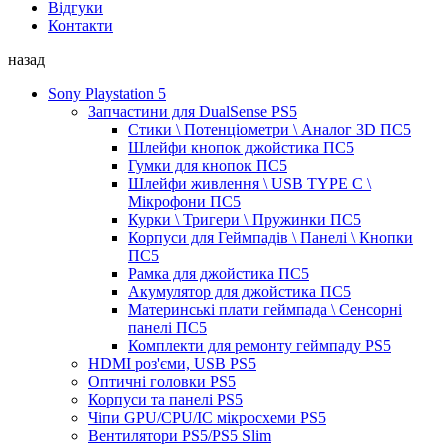
Відгуки
Контакти
назад
Sony Playstation 5
Запчастини для DualSense PS5
Стики \ Потенціометри \ Аналог 3D ПС5
Шлейфи кнопок джойстика ПС5
Гумки для кнопок ПС5
Шлейфи живлення \ USB TYPE C \
Мікрофони ПС5
Курки \ Тригери \ Пружинки ПС5
Корпуси для Геймпадів \ Панелі \ Кнопки
ПС5
Рамка для джойстика ПС5
Акумулятор для джойстика ПС5
Материнські плати геймпада \ Сенсорні
панелі ПС5
Комплекти для ремонту геймпаду PS5
HDMI роз'єми, USB PS5
Оптичні головки PS5
Корпуси та панелі PS5
Чіпи GPU/CPU/IC мікросхеми PS5
Вентилятори PS5/PS5 Slim