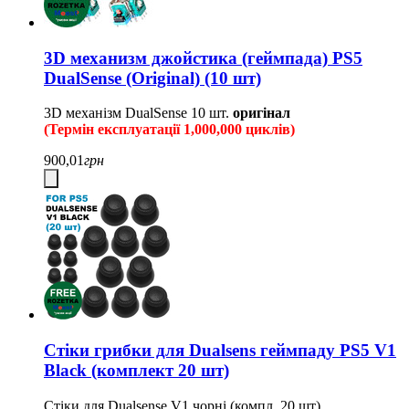
3D механизм джойстика (геймпада) PS5
DualSense (Original) (10 шт)
3D механізм DualSense
10 шт.
оригінал
(Термін експлуатації 1,000,000 циклів)
900,01
грн
Стіки грибки для Dualsens геймпаду PS5 V1
Black (комплект 20 шт)
Стіки для Dualsense V1 чорні (компл. 20 шт)