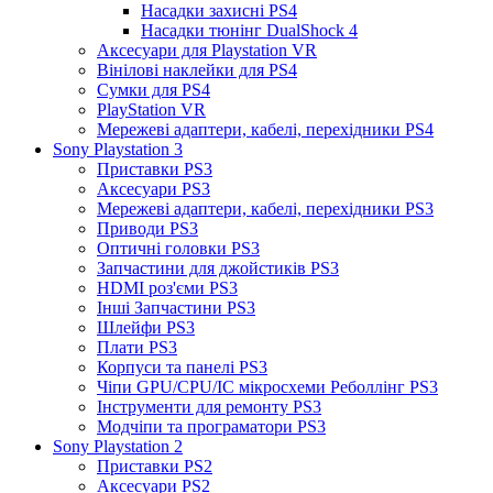
Насадки захисні PS4
Насадки тюнінг DualShock 4
Аксесуари для Playstation VR
Вінілові наклейки для PS4
Сумки для PS4
PlayStation VR
Мережеві адаптери, кабелі, перехідники PS4
Sony Playstation 3
Приставки PS3
Аксесуари PS3
Мережеві адаптери, кабелі, перехідники PS3
Приводи PS3
Оптичні головки PS3
Запчастини для джойстиків PS3
HDMI роз'єми PS3
Інші Запчастини PS3
Шлейфи PS3
Плати PS3
Корпуси та панелі PS3
Чіпи GPU/CPU/IC мікросхеми Реболлінг PS3
Інструменти для ремонту PS3
Модчіпи та програматори PS3
Sony Playstation 2
Приставки PS2
Аксесуари PS2