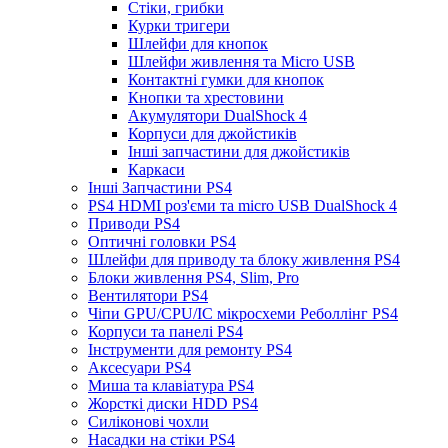
Стіки, грибки
Курки тригери
Шлейфи для кнопок
Шлейфи живлення та Micro USB
Контактні гумки для кнопок
Кнопки та хрестовини
Акумулятори DualShock 4
Корпуси для джойстиків
Інші запчастини для джойстиків
Каркаси
Інші Запчастини PS4
PS4 HDMI роз'єми та micro USB DualShock 4
Приводи PS4
Оптичні головки PS4
Шлейфи для приводу та блоку живлення PS4
Блоки живлення PS4, Slim, Pro
Вентилятори PS4
Чіпи GPU/CPU/IC мікросхеми Реболлінг PS4
Корпуси та панелі PS4
Інструменти для ремонту PS4
Аксесуари PS4
Миша та клавіатура PS4
Жорсткі диски HDD PS4
Силіконові чохли
Насадки на стіки PS4