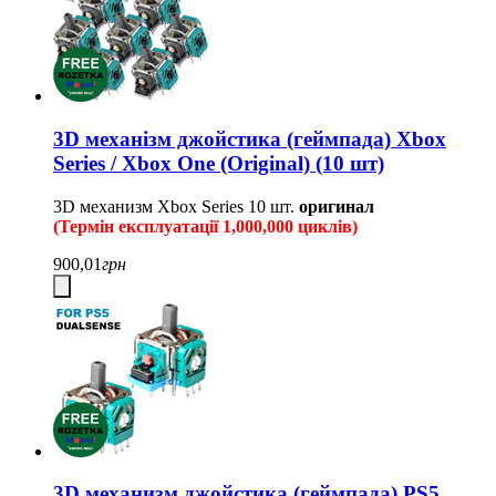
3D механізм джойстика (геймпада) Xbox
Series / Xbox One (Original) (10 шт)
3D механизм Xbox Series
10 шт.
оригинал
(Термін експлуатації 1,000,000 циклів)
900,01
грн
3D механизм джойстика (геймпада) PS5