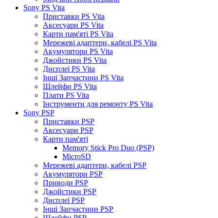
Sony PS Vita
Приставки PS Vita
Аксесуари PS Vita
Карти пам'яті PS Vita
Мережеві адаптери, кабелі PS Vita
Акумулятори PS Vita
Джойстики PS Vita
Дисплеї PS Vita
Інші Запчастини PS Vita
Шлейфи PS Vita
Плати PS Vita
Інструменти для ремонту PS Vita
Sony PSP
Приставки PSP
Аксесуари PSP
Карти пам'яті
Memory Stick Pro Duo (PSP)
MicroSD
Мережеві адаптери, кабелі PSP
Акумулятори PSP
Приводи PSP
Джойстики PSP
Дисплеї PSP
Інші Запчастини PSP
Шлейфи PSP