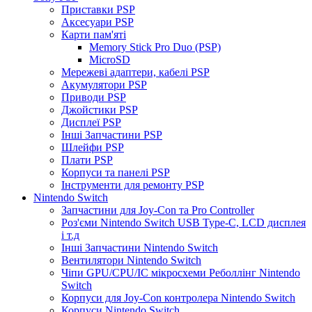
Приставки PSP
Аксесуари PSP
Карти пам'яті
Memory Stick Pro Duo (PSP)
MicroSD
Мережеві адаптери, кабелі PSP
Акумулятори PSP
Приводи PSP
Джойстики PSP
Дисплеї PSP
Інші Запчастини PSP
Шлейфи PSP
Плати PSP
Корпуси та панелі PSP
Інструменти для ремонту PSP
Nintendo Switch
Запчастини для Joy-Con та Pro Controller
Роз'єми Nintendo Switch USB Type-C, LCD дисплея
і т.д
Інші Запчастини Nintendo Switch
Вентилятори Nintendo Switch
Чіпи GPU/CPU/IC мікросхеми Реболлінг Nintendo
Switch
Корпуси для Joy-Con контролера Nintendo Switch
Корпуси Nintendo Switch