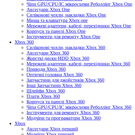
Чіпи GPU/CPU/IC мікросхеми Реболлінг Xbox One
Аксесуари Xbox One
Силіконові чохли, накладки Xbox One
Миша та клавіатура Xbox one
Мережеві адаптери, кабелі, перехідники Xbox One
Корпуси та панелі Xbox One
Інструменти для ремонту Xbox One
Xbox 360
Силіконові чохли, накладки Xbox 360
Аксесуари Xbox 360
Жорсткі диски HDD Xbox 360
Мережеві адаптери, кабелі, перехідники Xbox 360
Приводи Xbox 360
Оптичні головки Xbox 360
Запчастини для джойстиків Xbox 360
Інші Запчастини Xbox 360
Шлейфи Xbox 360
Плати Xbox 360
Корпуси та панелі Xbox 360
Чіпи GPU/CPU/IC мікросхеми Реболлінг Xbox 360
Інструменти для ремонту Xbox 360
Модчіпи та програматори Xbox 360
Xbox
Аксесуари Xbox перший
Модчіпи Xbox перший