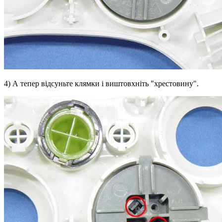
4) А тепер відсуньте клямки і виштовхніть "хрестовину".