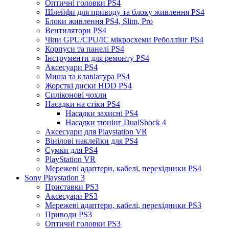
Оптичні головки PS4
Шлейфи для приводу та блоку живлення PS4
Блоки живлення PS4, Slim, Pro
Вентилятори PS4
Чіпи GPU/CPU/IC мікросхеми Реболлінг PS4
Корпуси та панелі PS4
Інструменти для ремонту PS4
Аксесуари PS4
Миша та клавіатура PS4
Жорсткі диски HDD PS4
Силіконові чохли
Насадки на стіки PS4
Насадки захисні PS4
Насадки тюнінг DualShock 4
Аксесуари для Playstation VR
Вінілові наклейки для PS4
Сумки для PS4
PlayStation VR
Мережеві адаптери, кабелі, перехідники PS4
Sony Playstation 3
Приставки PS3
Аксесуари PS3
Мережеві адаптери, кабелі, перехідники PS3
Приводи PS3
Оптичні головки PS3