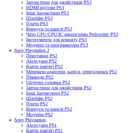
Запчастини для джойстиків PS3
HDMI роз'єми PS3
Інші Запчастини PS3
Шлейфи PS3
Плати PS3
Корпуси та панелі PS3
Чіпи GPU/CPU/IC мікросхеми Реболлінг PS3
Інструменти для ремонту PS3
Модчіпи та програматори PS3
Sony Playstation 2
Приставки PS2
Аксесуари PS2
Карти пам'яті PS2
Мережеві адаптери, кабелі, перехідники PS2
Приводи PS2
Оптичні головки PS2
Запчастини для джойстиків PS2
Інші Запчастини PS2
Шлейфи PS2
Плати PS2
Корпуси та панелі PS2
Модчіпи PS2
Sony Playstation
Аксесуари PS1
Карти пам'яті PS1