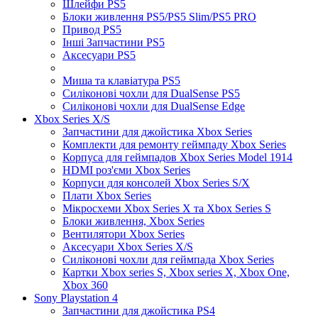
Шлейфи PS5
Блоки живлення PS5/PS5 Slim/PS5 PRO
Привод PS5
Інші Запчастини PS5
Аксесуари PS5
Миша та клавіатура PS5
Силіконові чохли для DualSense PS5
Силіконові чохли для DualSense Edge
Xbox Series X/S
Запчастини для джойстика Xbox Series
Комплекти для ремонту геймпаду Xbox Series
Корпуса для геймпадов Xbox Series Model 1914
HDMI роз'єми Xbox Series
Корпуси для консолей Xbox Series S/X
Плати Xbox Series
Мікросхеми Xbox Series X та Xbox Series S
Блоки живлення, Xbox Series
Вентилятори Xbox Series
Аксесуари Xbox Series X/S
Силіконові чохли для геймпада Xbox Series
Картки Xbox series S, Xbox series X, Xbox One,
Xbox 360
Sony Playstation 4
Запчастини для джойстика PS4