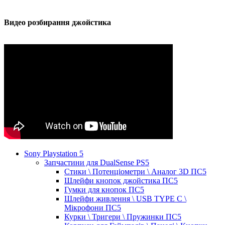
Видео розбирання джойстика
Sony Playstation 5
Запчастини для DualSense PS5
Стики \ Потенціометри \ Аналог 3D ПС5
Шлейфи кнопок джойстика ПС5
Гумки для кнопок ПС5
Шлейфи живлення \ USB TYPE C \
Мікрофони ПС5
Курки \ Тригери \ Пружинки ПС5