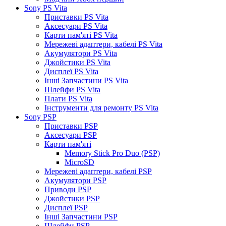
Sony PS Vita
Приставки PS Vita
Аксесуари PS Vita
Карти пам'яті PS Vita
Мережеві адаптери, кабелі PS Vita
Акумулятори PS Vita
Джойстики PS Vita
Дисплеї PS Vita
Інші Запчастини PS Vita
Шлейфи PS Vita
Плати PS Vita
Інструменти для ремонту PS Vita
Sony PSP
Приставки PSP
Аксесуари PSP
Карти пам'яті
Memory Stick Pro Duo (PSP)
MicroSD
Мережеві адаптери, кабелі PSP
Акумулятори PSP
Приводи PSP
Джойстики PSP
Дисплеї PSP
Інші Запчастини PSP
Шлейфи PSP