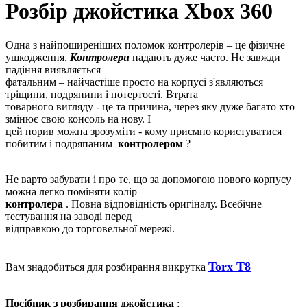
Розбір джойстика Xbox 360
Одна з найпоширеніших поломок контролерів – це фізичне
ушкодження.
Контролери
падають дуже часто.
Не завжди
падіння виявляється
фатальним – найчастіше просто на корпусі з'являються
тріщини, подряпини і потертості.
Втрата
товарного вигляду - це та причина, через яку дуже багато хто
змінює свою консоль на нову.
І
цей порив можна зрозуміти - кому приємно користуватися
побитим і подряпаним
контролером
?
Не варто забувати і про те, що за допомогою нового корпусу
можна легко поміняти колір
контролера
.
Повна відповідність оригіналу.
Всебічне
тестування на заводі перед
відправкою до торговельної мережі.
Torx T8
Вам знадобиться для розбирання викрутка
Посібник з розбирання джойстика
: