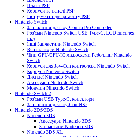
Плати PSP
Корпуси та панелі PSP
Інструменти для ремонту PSP
Nintendo Switch
Запчастини для Joy-Con та Pro Controller
Роз'єми Nintendo Switch USB Type-C, LCD дисплея
і т.д
Інші Запчастини Nintendo Switch
Вентилятори Nintendo Switch
Чіпи GPU/CPU/IC мікросхеми Реболлінг Nintendo
Switch
Корпуси для Joy-Con контролера Nintendo Switch
Корпуси Nintendo Switch
Дисплеї Nintendo Switch
Аксесуари Nintendo Switch
Модчіпи Nintendo Switch
Nintendo Switch 2
Роз'єми USB Type-C, конектори
Запчастини для Joy-Con NS2
Nintendo 2DS/3DS
Nintendo 3DS
Аксесуари Nintendo 3DS
Запчастини Nintendo 3DS
Nintendo 3DS XL