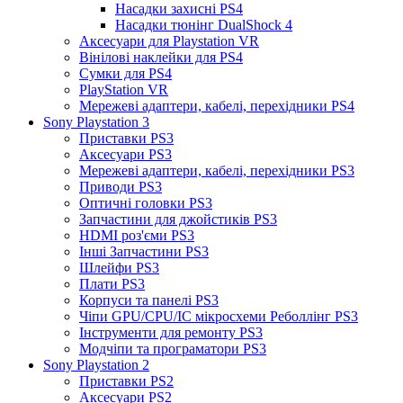
Насадки захисні PS4
Насадки тюнінг DualShock 4
Аксесуари для Playstation VR
Вінілові наклейки для PS4
Сумки для PS4
PlayStation VR
Мережеві адаптери, кабелі, перехідники PS4
Sony Playstation 3
Приставки PS3
Аксесуари PS3
Мережеві адаптери, кабелі, перехідники PS3
Приводи PS3
Оптичні головки PS3
Запчастини для джойстиків PS3
HDMI роз'єми PS3
Інші Запчастини PS3
Шлейфи PS3
Плати PS3
Корпуси та панелі PS3
Чіпи GPU/CPU/IC мікросхеми Реболлінг PS3
Інструменти для ремонту PS3
Модчіпи та програматори PS3
Sony Playstation 2
Приставки PS2
Аксесуари PS2