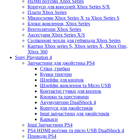
HDMI роз'єми Xbox Series
Корпуси для консолей Xbox Series S/X
Плати Xbox Series
Мікросхеми Xbox Series X та Xbox Series S
Блоки живлення, Xbox Series
Вентилятори Xbox Series
Аксесуари Xbox Series X/S
Силіконові чохли для геймпада Xbox Series
Картки Xbox series S, Xbox series X, Xbox One,
Xbox 360
Sony Playstation 4
Запчастини для джойстика PS4
Стіки, грибки
Курки тригери
Шлейфи для кнопок
Шлейфи живлення та Micro USB
Контактні гумки для кнопок
Кнопки та хрестовини
Акумулятори DualShock 4
Корпуси для джойстиків
Інші запчастини для джойстиків
Каркаси
Інші Запчастини PS4
PS4 HDMI роз'єми та micro USB DualShock 4
Приводи PS4