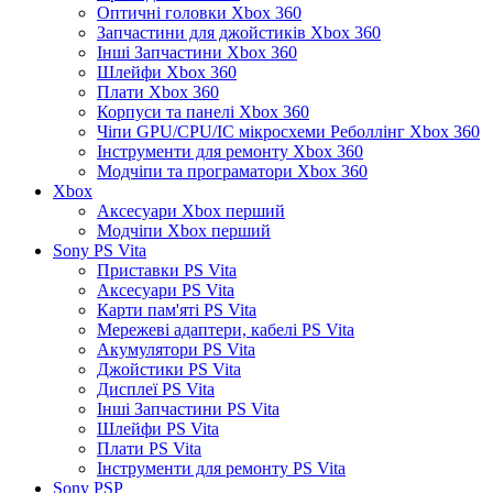
Оптичні головки Xbox 360
Запчастини для джойстиків Xbox 360
Інші Запчастини Xbox 360
Шлейфи Xbox 360
Плати Xbox 360
Корпуси та панелі Xbox 360
Чіпи GPU/CPU/IC мікросхеми Реболлінг Xbox 360
Інструменти для ремонту Xbox 360
Модчіпи та програматори Xbox 360
Xbox
Аксесуари Xbox перший
Модчіпи Xbox перший
Sony PS Vita
Приставки PS Vita
Аксесуари PS Vita
Карти пам'яті PS Vita
Мережеві адаптери, кабелі PS Vita
Акумулятори PS Vita
Джойстики PS Vita
Дисплеї PS Vita
Інші Запчастини PS Vita
Шлейфи PS Vita
Плати PS Vita
Інструменти для ремонту PS Vita
Sony PSP