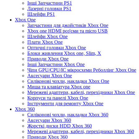
Інші Запчастини PS1
Лазерні головки PS1
Шлейфи PS1
Xbox One
Запчастини для джойстиків Xbox One
Xbox one HDMI роз'єми та micro USB
Шлейфи Xbox One
Плати Xbox One
Оптичні головки Xbox One
Блоки живлення Xbox one, Slim, X
Приводи Xbox One
Інші Запчастини Xbox One
Чіпи GPU/CPU/IC мікросхеми Реболлінг Xbox One
Аксесуари Xbox One
Силіконові чохли, накладки Xbox One
Миша та клавіатура Xbox one
Мережеві адаптери, кабелі, перехідники Xbox One
Корпуси та панелі Xbox One
Інструменти для ремонту Xbox One
Xbox 360
Силіконові чохли, накладки Xbox 360
Аксесуари Xbox 360
Жорсткі диски HDD Xbox 360
Мережеві адаптери, кабелі, перехідники Xbox 360
Приводи Xbox 360