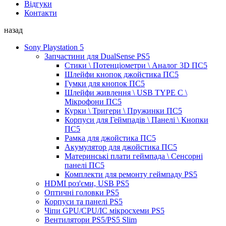
Відгуки
Контакти
назад
Sony Playstation 5
Запчастини для DualSense PS5
Стики \ Потенціометри \ Аналог 3D ПС5
Шлейфи кнопок джойстика ПС5
Гумки для кнопок ПС5
Шлейфи живлення \ USB TYPE C \
Мікрофони ПС5
Курки \ Тригери \ Пружинки ПС5
Корпуси для Геймпадів \ Панелі \ Кнопки
ПС5
Рамка для джойстика ПС5
Акумулятор для джойстика ПС5
Материнські плати геймпада \ Сенсорні
панелі ПС5
Комплекти для ремонту геймпаду PS5
HDMI роз'єми, USB PS5
Оптичні головки PS5
Корпуси та панелі PS5
Чіпи GPU/CPU/IC мікросхеми PS5
Вентилятори PS5/PS5 Slim