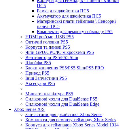
Корпуси для Геймпадів \ Панелі \ Кнопки
ПС5
Рамка для джойстика ПС5
Акумулятор для джойстика ПС5
Материнські плати геймпада \ Сенсорні
панелі ПС5
Комплекти для ремонту геймпаду PS5
HDMI роз'єми, USB PS5
Оптичні головки PS5
Корпуси та панелі PS5
Чіпи GPU/CPU/IC мікросхеми PS5
Вентилятори PS5/PS5 Slim
Шлейфи PS5
Блоки живлення PS5/PS5 Slim/PS5 PRO
Привод PS5
Інші Запчастини PS5
Аксесуари PS5
Миша та клавіатура PS5
Силіконові чохли для DualSense PS5
Силіконові чохли для DualSense Edge
Xbox Series X/S
Запчастини для джойстика Xbox Series
Комплекти для ремонту геймпаду Xbox Series
Корпуса для геймпадов Xbox Series Model 1914