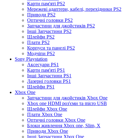
Карти пам'яті PS2
Мережеві адаптери, кабелі, перехідники PS2
Приводи PS2
Оптичні головки PS2
Запчастини для джойстиків PS2
Інші Запчастини PS2
Шлейфи PS2
Плати PS2
Корпуси та панелі PS2
Модчіпи PS2
Sony Playstation
Аксесуари PS1
Карти пам'яті PS1
Інші Запчастини PS1
Лазерні головки PS1
Шлейфи PS1
Xbox One
Запчастини для джойстиків Xbox One
Xbox one HDMI роз'єми та micro USB
Шлейфи Xbox One
Плати Xbox One
Оптичні головки Xbox One
Блоки живлення Xbox one, Slim, X
Приводи Xbox One
Інші Запчастини Xbox One