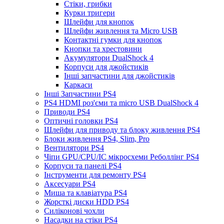
Стіки, грибки
Курки тригери
Шлейфи для кнопок
Шлейфи живлення та Micro USB
Контактні гумки для кнопок
Кнопки та хрестовини
Акумулятори DualShock 4
Корпуси для джойстиків
Інші запчастини для джойстиків
Каркаси
Інші Запчастини PS4
PS4 HDMI роз'єми та micro USB DualShock 4
Приводи PS4
Оптичні головки PS4
Шлейфи для приводу та блоку живлення PS4
Блоки живлення PS4, Slim, Pro
Вентилятори PS4
Чіпи GPU/CPU/IC мікросхеми Реболлінг PS4
Корпуси та панелі PS4
Інструменти для ремонту PS4
Аксесуари PS4
Миша та клавіатура PS4
Жорсткі диски HDD PS4
Силіконові чохли
Насадки на стіки PS4