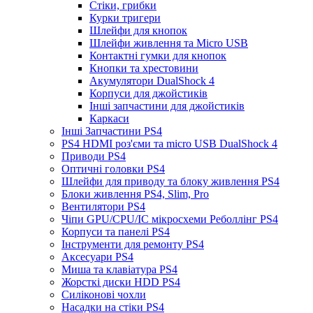
Стіки, грибки
Курки тригери
Шлейфи для кнопок
Шлейфи живлення та Micro USB
Контактні гумки для кнопок
Кнопки та хрестовини
Акумулятори DualShock 4
Корпуси для джойстиків
Інші запчастини для джойстиків
Каркаси
Інші Запчастини PS4
PS4 HDMI роз'єми та micro USB DualShock 4
Приводи PS4
Оптичні головки PS4
Шлейфи для приводу та блоку живлення PS4
Блоки живлення PS4, Slim, Pro
Вентилятори PS4
Чіпи GPU/CPU/IC мікросхеми Реболлінг PS4
Корпуси та панелі PS4
Інструменти для ремонту PS4
Аксесуари PS4
Миша та клавіатура PS4
Жорсткі диски HDD PS4
Силіконові чохли
Насадки на стіки PS4