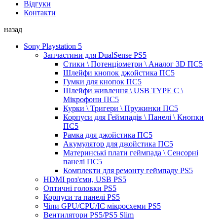
Відгуки
Контакти
назад
Sony Playstation 5
Запчастини для DualSense PS5
Стики \ Потенціометри \ Аналог 3D ПС5
Шлейфи кнопок джойстика ПС5
Гумки для кнопок ПС5
Шлейфи живлення \ USB TYPE C \
Мікрофони ПС5
Курки \ Тригери \ Пружинки ПС5
Корпуси для Геймпадів \ Панелі \ Кнопки
ПС5
Рамка для джойстика ПС5
Акумулятор для джойстика ПС5
Материнські плати геймпада \ Сенсорні
панелі ПС5
Комплекти для ремонту геймпаду PS5
HDMI роз'єми, USB PS5
Оптичні головки PS5
Корпуси та панелі PS5
Чіпи GPU/CPU/IC мікросхеми PS5
Вентилятори PS5/PS5 Slim