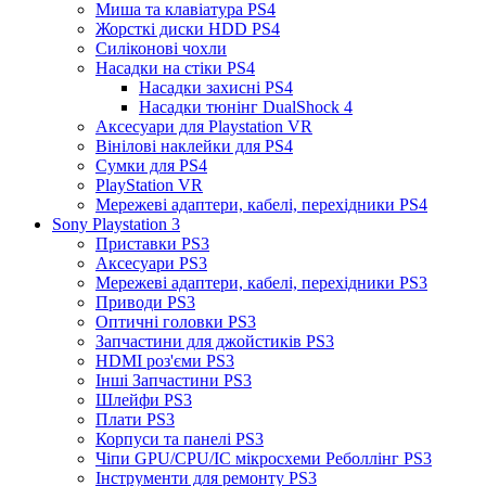
Миша та клавіатура PS4
Жорсткі диски HDD PS4
Силіконові чохли
Насадки на стіки PS4
Насадки захисні PS4
Насадки тюнінг DualShock 4
Аксесуари для Playstation VR
Вінілові наклейки для PS4
Сумки для PS4
PlayStation VR
Мережеві адаптери, кабелі, перехідники PS4
Sony Playstation 3
Приставки PS3
Аксесуари PS3
Мережеві адаптери, кабелі, перехідники PS3
Приводи PS3
Оптичні головки PS3
Запчастини для джойстиків PS3
HDMI роз'єми PS3
Інші Запчастини PS3
Шлейфи PS3
Плати PS3
Корпуси та панелі PS3
Чіпи GPU/CPU/IC мікросхеми Реболлінг PS3
Інструменти для ремонту PS3