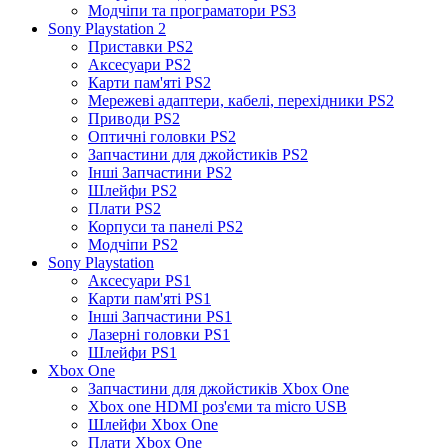
Модчіпи та програматори PS3
Sony Playstation 2
Приставки PS2
Аксесуари PS2
Карти пам'яті PS2
Мережеві адаптери, кабелі, перехідники PS2
Приводи PS2
Оптичні головки PS2
Запчастини для джойстиків PS2
Інші Запчастини PS2
Шлейфи PS2
Плати PS2
Корпуси та панелі PS2
Модчіпи PS2
Sony Playstation
Аксесуари PS1
Карти пам'яті PS1
Інші Запчастини PS1
Лазерні головки PS1
Шлейфи PS1
Xbox One
Запчастини для джойстиків Xbox One
Xbox one HDMI роз'єми та micro USB
Шлейфи Xbox One
Плати Xbox One