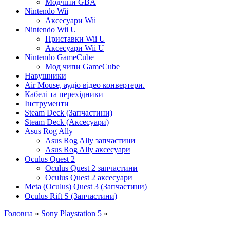
Модчіпи GBA
Nintendo Wii
Аксесуари Wii
Nintendo Wii U
Приставки Wii U
Аксесуари Wii U
Nintendo GameCube
Мод чипи GameCube
Навушники
Air Mouse, аудіо відео конвертери.
Кабелі та перехідники
Інструменти
Steam Deck (Запчастини)
Steam Deck (Аксесуари)
Asus Rog Ally
Asus Rog Ally запчастини
Asus Rog Ally аксесуари
Oculus Quest 2
Oculus Quest 2 запчастини
Oculus Quest 2 аксесуари
Meta (Oculus) Quest 3 (Запчастини)
Oculus Rift S (Запчастини)
Головна
»
Sony Playstation 5
»