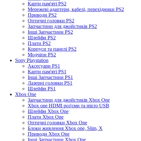
Карти пам'яті PS2
Мережеві адаптери, кабелі, перехідники PS2
Приводи PS2
Оптичні головки PS2
Запчастини для джойстиків PS2
Інші Запчастини PS2
Шлейфи PS2
Плати PS2
Корпуси та панелі PS2
Модчіпи PS2
Sony Playstation
Аксесуари PS1
Карти пам'яті PS1
Інші Запчастини PS1
Лазерні головки PS1
Шлейфи PS1
Xbox One
Запчастини для джойстиків Xbox One
Xbox one HDMI роз'єми та micro USB
Шлейфи Xbox One
Плати Xbox One
Оптичні головки Xbox One
Блоки живлення Xbox one, Slim, X
Приводи Xbox One
Інші Запчастини Xbox One