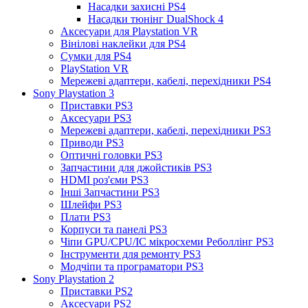
Насадки захисні PS4
Насадки тюнінг DualShock 4
Аксесуари для Playstation VR
Вінілові наклейки для PS4
Сумки для PS4
PlayStation VR
Мережеві адаптери, кабелі, перехідники PS4
Sony Playstation 3
Приставки PS3
Аксесуари PS3
Мережеві адаптери, кабелі, перехідники PS3
Приводи PS3
Оптичні головки PS3
Запчастини для джойстиків PS3
HDMI роз'єми PS3
Інші Запчастини PS3
Шлейфи PS3
Плати PS3
Корпуси та панелі PS3
Чіпи GPU/CPU/IC мікросхеми Реболлінг PS3
Інструменти для ремонту PS3
Модчіпи та програматори PS3
Sony Playstation 2
Приставки PS2
Аксесуари PS2