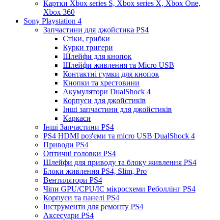
Картки Xbox series S, Xbox series X, Xbox One,
Xbox 360
Sony Playstation 4
Запчастини для джойстика PS4
Стіки, грибки
Курки тригери
Шлейфи для кнопок
Шлейфи живлення та Micro USB
Контактні гумки для кнопок
Кнопки та хрестовини
Акумулятори DualShock 4
Корпуси для джойстиків
Інші запчастини для джойстиків
Каркаси
Інші Запчастини PS4
PS4 HDMI роз'єми та micro USB DualShock 4
Приводи PS4
Оптичні головки PS4
Шлейфи для приводу та блоку живлення PS4
Блоки живлення PS4, Slim, Pro
Вентилятори PS4
Чіпи GPU/CPU/IC мікросхеми Реболлінг PS4
Корпуси та панелі PS4
Інструменти для ремонту PS4
Аксесуари PS4