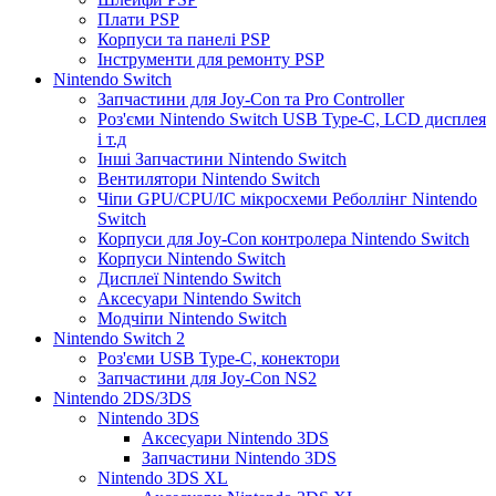
Плати PSP
Корпуси та панелі PSP
Інструменти для ремонту PSP
Nintendo Switch
Запчастини для Joy-Con та Pro Controller
Роз'єми Nintendo Switch USB Type-C, LCD дисплея
і т.д
Інші Запчастини Nintendo Switch
Вентилятори Nintendo Switch
Чіпи GPU/CPU/IC мікросхеми Реболлінг Nintendo
Switch
Корпуси для Joy-Con контролера Nintendo Switch
Корпуси Nintendo Switch
Дисплеї Nintendo Switch
Аксесуари Nintendo Switch
Модчіпи Nintendo Switch
Nintendo Switch 2
Роз'єми USB Type-C, конектори
Запчастини для Joy-Con NS2
Nintendo 2DS/3DS
Nintendo 3DS
Аксесуари Nintendo 3DS
Запчастини Nintendo 3DS
Nintendo 3DS XL