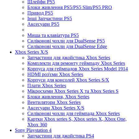
Шлейфи PS5
Блоки живлення PS5/PS5 Slim/PS5 PRO
Привод PS5
Інші Запчастини PS5
Аксесуари PS5
Миша та клавіатура PS5
Силіконові чохли для DualSense PS5
Силіконові чохли для DualSense Edge
Xbox Series X/S
Запчастини для джойстика Xbox Series
Комплекти для ремонту геймпаду Xbox Series
Корпуса для геймпадов Xbox Series Model 1914
HDMI роз'єми Xbox Series
Корпуси для консолей Xbox Series S/X
Плати Xbox Series
Мікросхеми Xbox Series X та Xbox Series S
Блоки живлення, Xbox Series
Вентилятори Xbox Series
Аксесуари Xbox Series X/S
Силіконові чохли для геймпада Xbox Series
Картки Xbox series S, Xbox series X, Xbox One,
Xbox 360
Sony Playstation 4
Запчастини для джойстика PS4