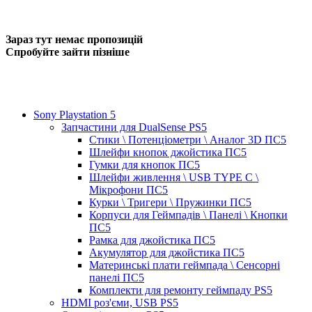
Зараз тут немає пропозицій
Спробуйте зайти пізніше
Sony Playstation 5
Запчастини для DualSense PS5
Стики \ Потенціометри \ Аналог 3D ПС5
Шлейфи кнопок джойстика ПС5
Гумки для кнопок ПС5
Шлейфи живлення \ USB TYPE C \
Мікрофони ПС5
Курки \ Тригери \ Пружинки ПС5
Корпуси для Геймпадів \ Панелі \ Кнопки
ПС5
Рамка для джойстика ПС5
Акумулятор для джойстика ПС5
Материнські плати геймпада \ Сенсорні
панелі ПС5
Комплекти для ремонту геймпаду PS5
HDMI роз'єми, USB PS5