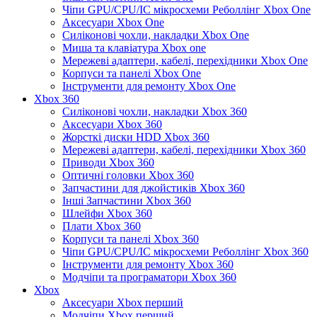
Чіпи GPU/CPU/IC мікросхеми Реболлінг Xbox One
Аксесуари Xbox One
Силіконові чохли, накладки Xbox One
Миша та клавіатура Xbox one
Мережеві адаптери, кабелі, перехідники Xbox One
Корпуси та панелі Xbox One
Інструменти для ремонту Xbox One
Xbox 360
Силіконові чохли, накладки Xbox 360
Аксесуари Xbox 360
Жорсткі диски HDD Xbox 360
Мережеві адаптери, кабелі, перехідники Xbox 360
Приводи Xbox 360
Оптичні головки Xbox 360
Запчастини для джойстиків Xbox 360
Інші Запчастини Xbox 360
Шлейфи Xbox 360
Плати Xbox 360
Корпуси та панелі Xbox 360
Чіпи GPU/CPU/IC мікросхеми Реболлінг Xbox 360
Інструменти для ремонту Xbox 360
Модчіпи та програматори Xbox 360
Xbox
Аксесуари Xbox перший
Модчіпи Xbox перший