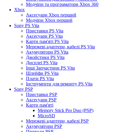
Модчіпи та програматори Xbox 360
Xbox
Аксесуари Xbox перший
Модчіпи Xbox перший
Sony PS Vita
Приставки PS Vita
Аксесуари PS Vita
Карти пам'яті PS Vita
Мережеві адаптери, кабелі PS Vita
Акумулятори PS Vita
Джойстики PS Vita
Дисплеї PS Vita
Інші Запчастини PS Vita
Шлейфи PS Vita
Плати PS Vita
Інструменти для ремонту PS Vita
Sony PSP
Приставки PSP
Аксесуари PSP
Карти пам'яті
Memory Stick Pro Duo (PSP)
MicroSD
Мережеві адаптери, кабелі PSP
Акумулятори PSP
Приводи PSP