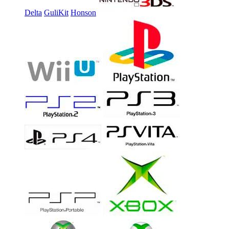
Delta
GuliKit
Honson