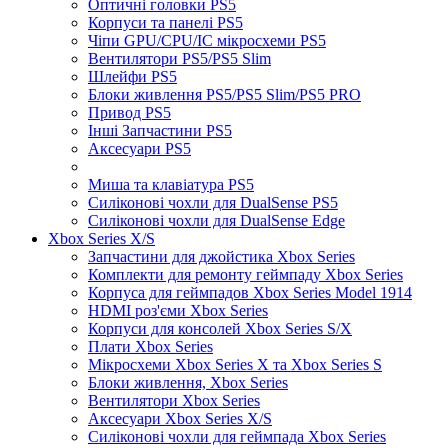
Оптичні головки PS5
Корпуси та панелі PS5
Чіпи GPU/CPU/IC мікросхеми PS5
Вентилятори PS5/PS5 Slim
Шлейфи PS5
Блоки живлення PS5/PS5 Slim/PS5 PRO
Привод PS5
Інші Запчастини PS5
Аксесуари PS5
Миша та клавіатура PS5
Силіконові чохли для DualSense PS5
Силіконові чохли для DualSense Edge
Xbox Series X/S
Запчастини для джойстика Xbox Series
Комплекти для ремонту геймпаду Xbox Series
Корпуса для геймпадов Xbox Series Model 1914
HDMI роз'єми Xbox Series
Корпуси для консолей Xbox Series S/X
Плати Xbox Series
Мікросхеми Xbox Series X та Xbox Series S
Блоки живлення, Xbox Series
Вентилятори Xbox Series
Аксесуари Xbox Series X/S
Силіконові чохли для геймпада Xbox Series