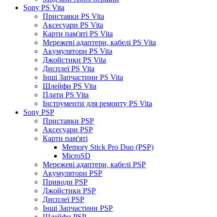
Sony PS Vita
Приставки PS Vita
Аксесуари PS Vita
Карти пам'яті PS Vita
Мережеві адаптери, кабелі PS Vita
Акумулятори PS Vita
Джойстики PS Vita
Дисплеї PS Vita
Інші Запчастини PS Vita
Шлейфи PS Vita
Плати PS Vita
Інструменти для ремонту PS Vita
Sony PSP
Приставки PSP
Аксесуари PSP
Карти пам'яті
Memory Stick Pro Duo (PSP)
MicroSD
Мережеві адаптери, кабелі PSP
Акумулятори PSP
Приводи PSP
Джойстики PSP
Дисплеї PSP
Інші Запчастини PSP
Шлейфи PSP