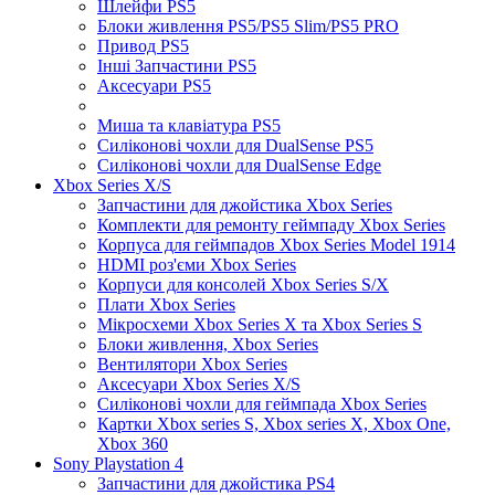
Шлейфи PS5
Блоки живлення PS5/PS5 Slim/PS5 PRO
Привод PS5
Інші Запчастини PS5
Аксесуари PS5
Миша та клавіатура PS5
Силіконові чохли для DualSense PS5
Силіконові чохли для DualSense Edge
Xbox Series X/S
Запчастини для джойстика Xbox Series
Комплекти для ремонту геймпаду Xbox Series
Корпуса для геймпадов Xbox Series Model 1914
HDMI роз'єми Xbox Series
Корпуси для консолей Xbox Series S/X
Плати Xbox Series
Мікросхеми Xbox Series X та Xbox Series S
Блоки живлення, Xbox Series
Вентилятори Xbox Series
Аксесуари Xbox Series X/S
Силіконові чохли для геймпада Xbox Series
Картки Xbox series S, Xbox series X, Xbox One,
Xbox 360
Sony Playstation 4
Запчастини для джойстика PS4