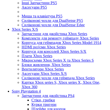
Інші Запчастини PS5
Аксесуари PS5
Миша та клавіатура PS5
Силіконові чохли для DualSense PS5
Силіконові чохли для DualSense Edge
Xbox Series X/S
Запчастини для джойстика Xbox Series
Комплекти для ремонту геймпаду Xbox Series
Корпуса для геймпадов Xbox Series Model 1914
HDMI роз'єми Xbox Series
Корпуси для консолей Xbox Series S/X
Плати Xbox Series
Мікросхеми Xbox Series X та Xbox Series S
Блоки живлення, Xbox Series
Вентилятори Xbox Series
Аксесуари Xbox Series X/S
Силіконові чохли для геймпада Xbox Series
Картки Xbox series S, Xbox series X, Xbox One,
Xbox 360
Sony Playstation 4
Запчастини для джойстика PS4
Стіки, грибки
Курки тригери
Шлейфи для кнопок