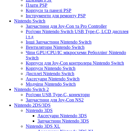
Плати PSP
Корпуси та панелі PSP
Інструменти для ремонту PSP
Nintendo Switch
Запчастини для Joy-Con та Pro Controller
Роз'єми Nintendo Switch USB Type-C, LCD дисплея
і т.д
Інші Запчастини Nintendo Switch
Вентилятори Nintendo Switch
Чіпи GPU/CPU/IC мікросхеми Реболлінг Nintendo
Switch
Корпуси для Joy-Con контролера Nintendo Switch
Корпуси Nintendo Switch
Дисплеї Nintendo Switch
Аксесуари Nintendo Switch
Модчіпи Nintendo Switch
Nintendo Switch 2
Роз'єми USB Type-C, конектори
Запчастини для Joy-Con NS2
Nintendo 2DS/3DS
Nintendo 3DS
Аксесуари Nintendo 3DS
Запчастини Nintendo 3DS
Nintendo 3DS XL