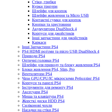
Стіки, грибки
Курки тригери
Шлейфи для кнопок
Шлейфи живлення та Micro USB
Контактні гумки для кнопок
Кнопки та хрестовини
Акумулятори DualShock 4
Корпуси для джойстиків
Інші запчастини для джойстиків
Каркаси
Інші Запчастини PS4
PS4 HDMI роз'єми та micro USB DualShock 4
Приводи PS4
Оптичні головки PS4
Шлейфи для приводу та блоку живлення PS4
Блоки живлення PS4, Slim, Pro
Вентилятори PS4
Чіпи GPU/CPU/IC мікросхеми Реболлінг PS4
Корпуси та панелі PS4
Інструменти для ремонту PS4
Аксесуари PS4
Миша та клавіатура PS4
Жорсткі диски HDD PS4
Силіконові чохли
Насадки на стіки PS4