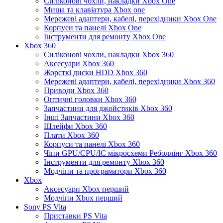
Силіконові чохли, накладки Xbox One
Миша та клавіатура Xbox one
Мережеві адаптери, кабелі, перехідники Xbox One
Корпуси та панелі Xbox One
Інструменти для ремонту Xbox One
Xbox 360
Силіконові чохли, накладки Xbox 360
Аксесуари Xbox 360
Жорсткі диски HDD Xbox 360
Мережеві адаптери, кабелі, перехідники Xbox 360
Приводи Xbox 360
Оптичні головки Xbox 360
Запчастини для джойстиків Xbox 360
Інші Запчастини Xbox 360
Шлейфи Xbox 360
Плати Xbox 360
Корпуси та панелі Xbox 360
Чіпи GPU/CPU/IC мікросхеми Реболлінг Xbox 360
Інструменти для ремонту Xbox 360
Модчіпи та програматори Xbox 360
Xbox
Аксесуари Xbox перший
Модчіпи Xbox перший
Sony PS Vita
Приставки PS Vita