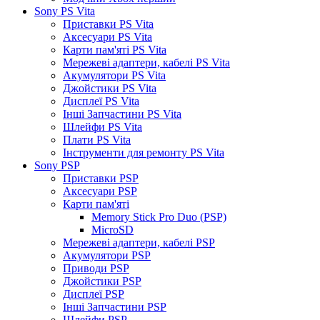
Sony PS Vita
Приставки PS Vita
Аксесуари PS Vita
Карти пам'яті PS Vita
Мережеві адаптери, кабелі PS Vita
Акумулятори PS Vita
Джойстики PS Vita
Дисплеї PS Vita
Інші Запчастини PS Vita
Шлейфи PS Vita
Плати PS Vita
Інструменти для ремонту PS Vita
Sony PSP
Приставки PSP
Аксесуари PSP
Карти пам'яті
Memory Stick Pro Duo (PSP)
MicroSD
Мережеві адаптери, кабелі PSP
Акумулятори PSP
Приводи PSP
Джойстики PSP
Дисплеї PSP
Інші Запчастини PSP
Шлейфи PSP