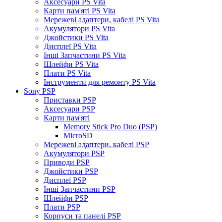
Аксесуари PS Vita
Карти пам'яті PS Vita
Мережеві адаптери, кабелі PS Vita
Акумулятори PS Vita
Джойстики PS Vita
Дисплеї PS Vita
Інші Запчастини PS Vita
Шлейфи PS Vita
Плати PS Vita
Інструменти для ремонту PS Vita
Sony PSP
Приставки PSP
Аксесуари PSP
Карти пам'яті
Memory Stick Pro Duo (PSP)
MicroSD
Мережеві адаптери, кабелі PSP
Акумулятори PSP
Приводи PSP
Джойстики PSP
Дисплеї PSP
Інші Запчастини PSP
Шлейфи PSP
Плати PSP
Корпуси та панелі PSP