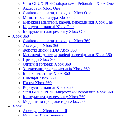
Чіпи GPU/CPU/IC мікросхеми Реболлінг Xbox One
Аксесуари Xbox One
Силіконові чохли, накладки Xbox One
Миша та клавіатура Xbox one
Мережеві адаптери, кабелі, перехідники Xbox One
Корпуси та панелі Xbox One
Інструменти для ремонту Xbox One
Xbox 360
Силіконові чохли, накладки Xbox 360
Аксесуари Xbox 360
Жорсткі диски HDD Xbox 360
Мережеві адаптери, кабелі, перехідники Xbox 360
Приводи Xbox 360
Оптичні головки Xbox 360
Запчастини для джойстиків Xbox 360
Інші Запчастини Xbox 360
Шлейфи Xbox 360
Плати Xbox 360
Корпуси та панелі Xbox 360
Чіпи GPU/CPU/IC мікросхеми Реболлінг Xbox 360
Інструменти для ремонту Xbox 360
Модчіпи та програматори Xbox 360
Xbox
Аксесуари Xbox перший
Модчіпи Xbox перший