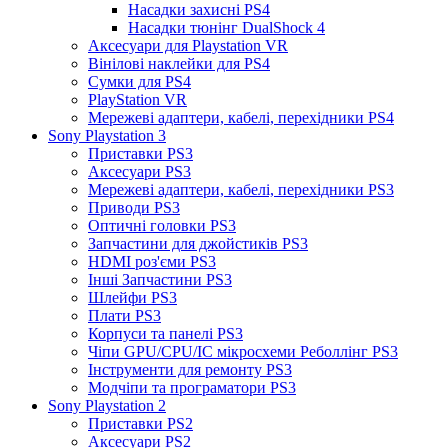
Насадки захисні PS4
Насадки тюнінг DualShock 4
Аксесуари для Playstation VR
Вінілові наклейки для PS4
Сумки для PS4
PlayStation VR
Мережеві адаптери, кабелі, перехідники PS4
Sony Playstation 3
Приставки PS3
Аксесуари PS3
Мережеві адаптери, кабелі, перехідники PS3
Приводи PS3
Оптичні головки PS3
Запчастини для джойстиків PS3
HDMI роз'єми PS3
Інші Запчастини PS3
Шлейфи PS3
Плати PS3
Корпуси та панелі PS3
Чіпи GPU/CPU/IC мікросхеми Реболлінг PS3
Інструменти для ремонту PS3
Модчіпи та програматори PS3
Sony Playstation 2
Приставки PS2
Аксесуари PS2