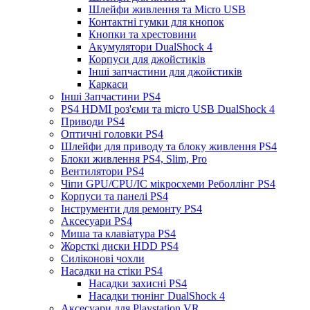
Шлейфи живлення та Micro USB
Контактні гумки для кнопок
Кнопки та хрестовини
Акумулятори DualShock 4
Корпуси для джойстиків
Інші запчастини для джойстиків
Каркаси
Інші Запчастини PS4
PS4 HDMI роз'єми та micro USB DualShock 4
Приводи PS4
Оптичні головки PS4
Шлейфи для приводу та блоку живлення PS4
Блоки живлення PS4, Slim, Pro
Вентилятори PS4
Чіпи GPU/CPU/IC мікросхеми Реболлінг PS4
Корпуси та панелі PS4
Інструменти для ремонту PS4
Аксесуари PS4
Миша та клавіатура PS4
Жорсткі диски HDD PS4
Силіконові чохли
Насадки на стіки PS4
Насадки захисні PS4
Насадки тюнінг DualShock 4
Аксесуари для Playstation VR