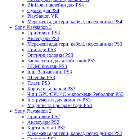
Вінілові наклейки для PS4
Сумки для PS4
PlayStation VR
Мережеві адаптери, кабелі, перехідники PS4
Sony Playstation 3
Приставки PS3
Аксесуари PS3
Мережеві адаптери, кабелі, перехідники PS3
Приводи PS3
Оптичні головки PS3
Запчастини для джойстиків PS3
HDMI роз'єми PS3
Інші Запчастини PS3
Шлейфи PS3
Плати PS3
Корпуси та панелі PS3
Чіпи GPU/CPU/IC мікросхеми Реболлінг PS3
Інструменти для ремонту PS3
Модчіпи та програматори PS3
Sony Playstation 2
Приставки PS2
Аксесуари PS2
Карти пам'яті PS2
Мережеві адаптери, кабелі, перехідники PS2
Приводи PS2