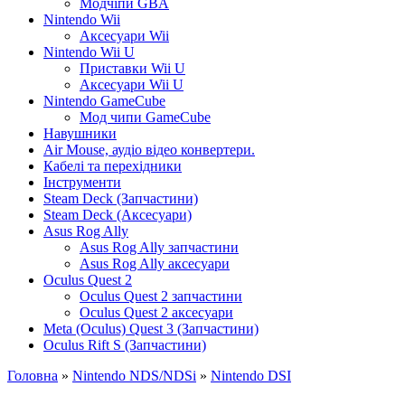
Модчіпи GBA
Nintendo Wii
Аксесуари Wii
Nintendo Wii U
Приставки Wii U
Аксесуари Wii U
Nintendo GameCube
Мод чипи GameCube
Навушники
Air Mouse, аудіо відео конвертери.
Кабелі та перехідники
Інструменти
Steam Deck (Запчастини)
Steam Deck (Аксесуари)
Asus Rog Ally
Asus Rog Ally запчастини
Asus Rog Ally аксесуари
Oculus Quest 2
Oculus Quest 2 запчастини
Oculus Quest 2 аксесуари
Meta (Oculus) Quest 3 (Запчастини)
Oculus Rift S (Запчастини)
Головна
»
Nintendo NDS/NDSi
»
Nintendo DSI