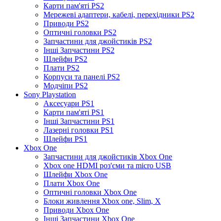
Карти пам'яті PS2
Мережеві адаптери, кабелі, перехідники PS2
Приводи PS2
Оптичні головки PS2
Запчастини для джойстиків PS2
Інші Запчастини PS2
Шлейфи PS2
Плати PS2
Корпуси та панелі PS2
Модчіпи PS2
Sony Playstation
Аксесуари PS1
Карти пам'яті PS1
Інші Запчастини PS1
Лазерні головки PS1
Шлейфи PS1
Xbox One
Запчастини для джойстиків Xbox One
Xbox one HDMI роз'єми та micro USB
Шлейфи Xbox One
Плати Xbox One
Оптичні головки Xbox One
Блоки живлення Xbox one, Slim, X
Приводи Xbox One
Інші Запчастини Xbox One