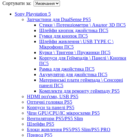
Сортувати за:
Sony Playstation 5
Запчастини для DualSense PS5
Стики \ Потенціометри \ Аналог 3D ПС5
Шлейфи кнопок джойстика ПС5
Гумки для кнопок ПС5
Шлейфи живлення \ USB TYPE C \
Мікрофони ПС5
Курки \ Тригери \ Пружинки ПС5
Корпуси для Геймпадів \ Панелі \ Кнопки
ПС5
Рамка для джойстика ПС5
Акумулятор для джойстика ПС5
Материнські плати геймпада \ Сенсорні
панелі ПС5
Комплекти для ремонту геймпаду PS5
HDMI роз'єми, USB PS5
Оптичні головки PS5
Корпуси та панелі PS5
Чіпи GPU/CPU/IC мікросхеми PS5
Вентилятори PS5/PS5 Slim
Шлейфи PS5
Блоки живлення PS5/PS5 Slim/PS5 PRO
Привод PS5