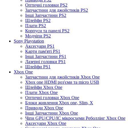
Оптичні головки PS2
Запчастини для джойстиків PS2
Інші Запчастини PS2
Шлейфи PS2
Плати PS2
Корпуси та панелі PS2
Модчіпи PS2
Sony Playstation
Аксесуари PS1
Карти пам'яті PS1
Інші Запчастини PS1
Лазерні головки PS1
Шлейфи PS1
Xbox One
Запчастини для джойстиків Xbox One
Xbox one HDMI роз'єми та micro USB
Шлейфи Xbox One
Плати Xbox One
Оптичні головки Xbox One
Блоки живлення Xbox one, Slim, X
Приводи Xbox One
Інші Запчастини Xbox One
Чіпи GPU/CPU/IC мікросхеми Реболлінг Xbox One
Аксесуари Xbox One