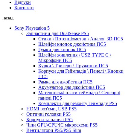
Відгуки
Контакти
назад
Sony Playstation 5
Запчастини для DualSense PS5
Стики \ Потенціометри \ Аналог 3D ПС5
Шлейфи кнопок джойстика ПС5
Гумки для кнопок ПС5
Шлейфи живлення \ USB TYPE C \
Мікрофони ПС5
Курки \ Тригери \ Пружинки ПС5
Корпуси для Геймпадів \ Панелі \ Кнопки
ПС5
Рамка для джойстика ПС5
Акумулятор для джойстика ПС5
Материнські плати геймпада \ Сенсорні
панелі ПС5
Комплекти для ремонту геймпаду PS5
HDMI роз'єми, USB PS5
Оптичні головки PS5
Корпуси та панелі PS5
Чіпи GPU/CPU/IC мікросхеми PS5
Вентилятори PS5/PS5 Slim