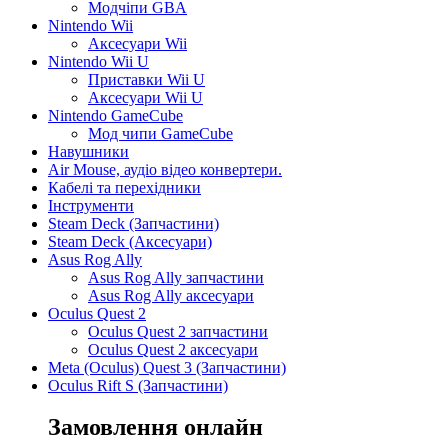
Модчіпи GBA
Nintendo Wii
Аксесуари Wii
Nintendo Wii U
Приставки Wii U
Аксесуари Wii U
Nintendo GameCube
Мод чипи GameCube
Навушники
Air Mouse, аудіо відео конвертери.
Кабелі та перехідники
Інструменти
Steam Deck (Запчастини)
Steam Deck (Аксесуари)
Asus Rog Ally
Asus Rog Ally запчастини
Asus Rog Ally аксесуари
Oculus Quest 2
Oculus Quest 2 запчастини
Oculus Quest 2 аксесуари
Meta (Oculus) Quest 3 (Запчастини)
Oculus Rift S (Запчастини)
Замовлення онлайн