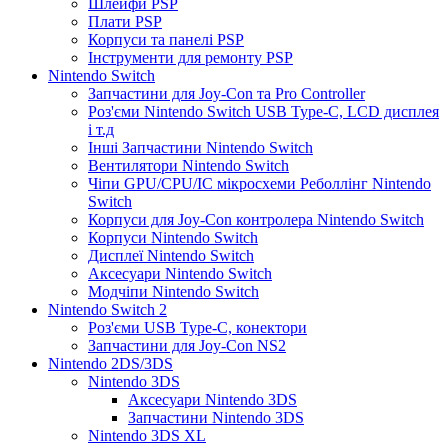
Шлейфи PSP
Плати PSP
Корпуси та панелі PSP
Інструменти для ремонту PSP
Nintendo Switch
Запчастини для Joy-Con та Pro Controller
Роз'єми Nintendo Switch USB Type-C, LCD дисплея
і т.д
Інші Запчастини Nintendo Switch
Вентилятори Nintendo Switch
Чіпи GPU/CPU/IC мікросхеми Реболлінг Nintendo
Switch
Корпуси для Joy-Con контролера Nintendo Switch
Корпуси Nintendo Switch
Дисплеї Nintendo Switch
Аксесуари Nintendo Switch
Модчіпи Nintendo Switch
Nintendo Switch 2
Роз'єми USB Type-C, конектори
Запчастини для Joy-Con NS2
Nintendo 2DS/3DS
Nintendo 3DS
Аксесуари Nintendo 3DS
Запчастини Nintendo 3DS
Nintendo 3DS XL