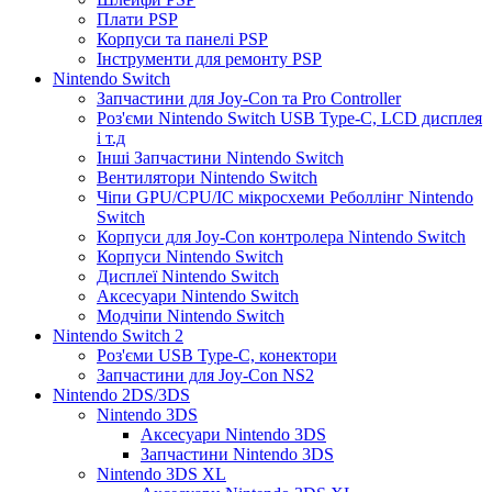
Плати PSP
Корпуси та панелі PSP
Інструменти для ремонту PSP
Nintendo Switch
Запчастини для Joy-Con та Pro Controller
Роз'єми Nintendo Switch USB Type-C, LCD дисплея
і т.д
Інші Запчастини Nintendo Switch
Вентилятори Nintendo Switch
Чіпи GPU/CPU/IC мікросхеми Реболлінг Nintendo
Switch
Корпуси для Joy-Con контролера Nintendo Switch
Корпуси Nintendo Switch
Дисплеї Nintendo Switch
Аксесуари Nintendo Switch
Модчіпи Nintendo Switch
Nintendo Switch 2
Роз'єми USB Type-C, конектори
Запчастини для Joy-Con NS2
Nintendo 2DS/3DS
Nintendo 3DS
Аксесуари Nintendo 3DS
Запчастини Nintendo 3DS
Nintendo 3DS XL