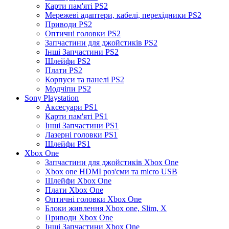
Карти пам'яті PS2
Мережеві адаптери, кабелі, перехідники PS2
Приводи PS2
Оптичні головки PS2
Запчастини для джойстиків PS2
Інші Запчастини PS2
Шлейфи PS2
Плати PS2
Корпуси та панелі PS2
Модчіпи PS2
Sony Playstation
Аксесуари PS1
Карти пам'яті PS1
Інші Запчастини PS1
Лазерні головки PS1
Шлейфи PS1
Xbox One
Запчастини для джойстиків Xbox One
Xbox one HDMI роз'єми та micro USB
Шлейфи Xbox One
Плати Xbox One
Оптичні головки Xbox One
Блоки живлення Xbox one, Slim, X
Приводи Xbox One
Інші Запчастини Xbox One