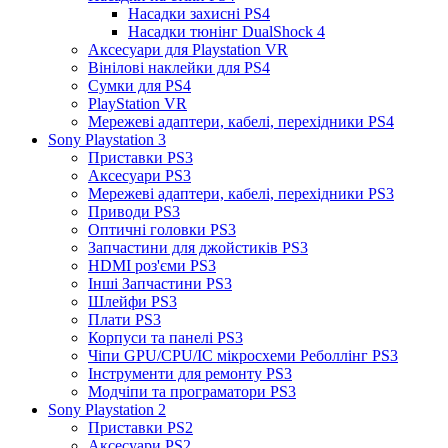
Насадки захисні PS4
Насадки тюнінг DualShock 4
Аксесуари для Playstation VR
Вінілові наклейки для PS4
Сумки для PS4
PlayStation VR
Мережеві адаптери, кабелі, перехідники PS4
Sony Playstation 3
Приставки PS3
Аксесуари PS3
Мережеві адаптери, кабелі, перехідники PS3
Приводи PS3
Оптичні головки PS3
Запчастини для джойстиків PS3
HDMI роз'єми PS3
Інші Запчастини PS3
Шлейфи PS3
Плати PS3
Корпуси та панелі PS3
Чіпи GPU/CPU/IC мікросхеми Реболлінг PS3
Інструменти для ремонту PS3
Модчіпи та програматори PS3
Sony Playstation 2
Приставки PS2
Аксесуари PS2