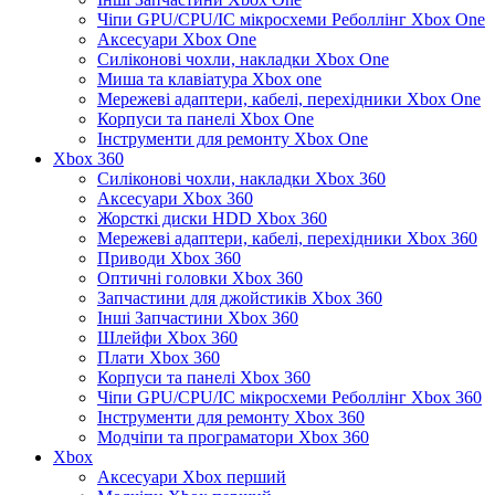
Чіпи GPU/CPU/IC мікросхеми Реболлінг Xbox One
Аксесуари Xbox One
Силіконові чохли, накладки Xbox One
Миша та клавіатура Xbox one
Мережеві адаптери, кабелі, перехідники Xbox One
Корпуси та панелі Xbox One
Інструменти для ремонту Xbox One
Xbox 360
Силіконові чохли, накладки Xbox 360
Аксесуари Xbox 360
Жорсткі диски HDD Xbox 360
Мережеві адаптери, кабелі, перехідники Xbox 360
Приводи Xbox 360
Оптичні головки Xbox 360
Запчастини для джойстиків Xbox 360
Інші Запчастини Xbox 360
Шлейфи Xbox 360
Плати Xbox 360
Корпуси та панелі Xbox 360
Чіпи GPU/CPU/IC мікросхеми Реболлінг Xbox 360
Інструменти для ремонту Xbox 360
Модчіпи та програматори Xbox 360
Xbox
Аксесуари Xbox перший