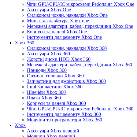
Чіпи GPU/CPU/IC мікросхеми Реболлінг Xbox One
Аксесуари Xbox One
Силіконові чохли, накладки Xbox One
Миша та клавіатура Xbox one
Мережеві адаптери, кабелі, перехідники Xbox One
Корпуси та панелі Xbox One
Інструменти для ремонту Xbox One
Xbox 360
Силіконові чохли, накладки Xbox 360
Аксесуари Xbox 360
Жорсткі диски HDD Xbox 360
Мережеві адаптери, кабелі, перехідники Xbox 360
Приводи Xbox 360
Оптичні головки Xbox 360
Запчастини для джойстиків Xbox 360
Інші Запчастини Xbox 360
Шлейфи Xbox 360
Плати Xbox 360
Корпуси та панелі Xbox 360
Чіпи GPU/CPU/IC мікросхеми Реболлінг Xbox 360
Інструменти для ремонту Xbox 360
Модчіпи та програматори Xbox 360
Xbox
Аксесуари Xbox перший
Модчіпи Xbox перший