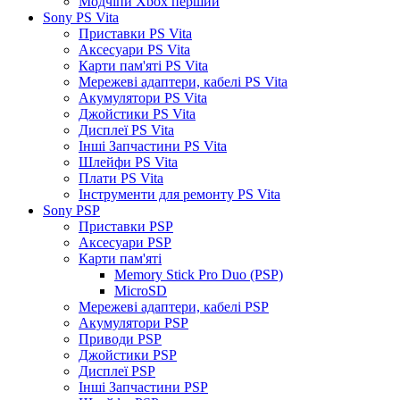
Модчіпи Xbox перший
Sony PS Vita
Приставки PS Vita
Аксесуари PS Vita
Карти пам'яті PS Vita
Мережеві адаптери, кабелі PS Vita
Акумулятори PS Vita
Джойстики PS Vita
Дисплеї PS Vita
Інші Запчастини PS Vita
Шлейфи PS Vita
Плати PS Vita
Інструменти для ремонту PS Vita
Sony PSP
Приставки PSP
Аксесуари PSP
Карти пам'яті
Memory Stick Pro Duo (PSP)
MicroSD
Мережеві адаптери, кабелі PSP
Акумулятори PSP
Приводи PSP
Джойстики PSP
Дисплеї PSP
Інші Запчастини PSP