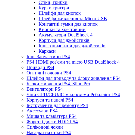
Стіки, грибки
Курки тригери
Шлейфи для кнопок
Шлейфи живлення та Micro USB
Контактні гумки для кнопок
Кнопки та хрестовини
Акумулятори DualShock 4
Корпуси для джойстиків
Інші запчастини для джойстиків
Каркаси
Інші Запчастини PS4
PS4 HDMI роз'єми та micro USB DualShock 4
Приводи PS4
Оптичні головки PS4
Шлейфи для приводу та блоку живлення PS4
Блоки живлення PS4, Slim, Pro
Вентилятори PS4
Чіпи GPU/CPU/IC мікросхеми Реболлінг PS4
Корпуси та панелі PS4
Інструменти для ремонту PS4
Аксесуари PS4
Миша та клавіатура PS4
Жорсткі диски HDD PS4
Силіконові чохли
Насадки на стіки PS4