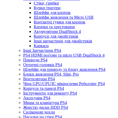
Стіки, грибки
Курки тригери
Шлейфи для кнопок
Шлейфи живлення та Micro USB
Контактні гумки для кнопок
Кнопки та хрестовини
Акумулятори DualShock 4
Корпуси для джойстиків
Інші запчастини для джойстиків
Каркаси
Інші Запчастини PS4
PS4 HDMI роз'єми та micro USB DualShock 4
Приводи PS4
Оптичні головки PS4
Шлейфи для приводу та блоку живлення PS4
Блоки живлення PS4, Slim, Pro
Вентилятори PS4
Чіпи GPU/CPU/IC мікросхеми Реболлінг PS4
Корпуси та панелі PS4
Інструменти для ремонту PS4
Аксесуари PS4
Миша та клавіатура PS4
Жорсткі диски HDD PS4
Силіконові чохли
Насадки на стіки PS4