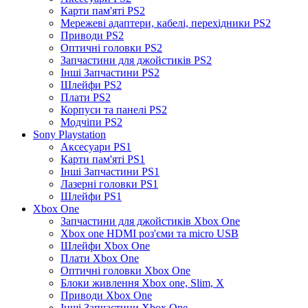
Карти пам'яті PS2
Мережеві адаптери, кабелі, перехідники PS2
Приводи PS2
Оптичні головки PS2
Запчастини для джойстиків PS2
Інші Запчастини PS2
Шлейфи PS2
Плати PS2
Корпуси та панелі PS2
Модчіпи PS2
Sony Playstation
Аксесуари PS1
Карти пам'яті PS1
Інші Запчастини PS1
Лазерні головки PS1
Шлейфи PS1
Xbox One
Запчастини для джойстиків Xbox One
Xbox one HDMI роз'єми та micro USB
Шлейфи Xbox One
Плати Xbox One
Оптичні головки Xbox One
Блоки живлення Xbox one, Slim, X
Приводи Xbox One
Інші Запчастини Xbox One