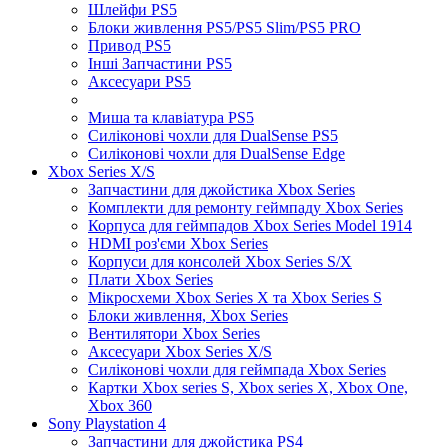
Шлейфи PS5
Блоки живлення PS5/PS5 Slim/PS5 PRO
Привод PS5
Інші Запчастини PS5
Аксесуари PS5
Миша та клавіатура PS5
Силіконові чохли для DualSense PS5
Силіконові чохли для DualSense Edge
Xbox Series X/S
Запчастини для джойстика Xbox Series
Комплекти для ремонту геймпаду Xbox Series
Корпуса для геймпадов Xbox Series Model 1914
HDMI роз'єми Xbox Series
Корпуси для консолей Xbox Series S/X
Плати Xbox Series
Мікросхеми Xbox Series X та Xbox Series S
Блоки живлення, Xbox Series
Вентилятори Xbox Series
Аксесуари Xbox Series X/S
Силіконові чохли для геймпада Xbox Series
Картки Xbox series S, Xbox series X, Xbox One,
Xbox 360
Sony Playstation 4
Запчастини для джойстика PS4