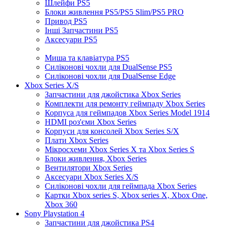
Шлейфи PS5
Блоки живлення PS5/PS5 Slim/PS5 PRO
Привод PS5
Інші Запчастини PS5
Аксесуари PS5
Миша та клавіатура PS5
Силіконові чохли для DualSense PS5
Силіконові чохли для DualSense Edge
Xbox Series X/S
Запчастини для джойстика Xbox Series
Комплекти для ремонту геймпаду Xbox Series
Корпуса для геймпадов Xbox Series Model 1914
HDMI роз'єми Xbox Series
Корпуси для консолей Xbox Series S/X
Плати Xbox Series
Мікросхеми Xbox Series X та Xbox Series S
Блоки живлення, Xbox Series
Вентилятори Xbox Series
Аксесуари Xbox Series X/S
Силіконові чохли для геймпада Xbox Series
Картки Xbox series S, Xbox series X, Xbox One,
Xbox 360
Sony Playstation 4
Запчастини для джойстика PS4