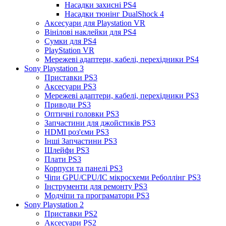
Насадки захисні PS4
Насадки тюнінг DualShock 4
Аксесуари для Playstation VR
Вінілові наклейки для PS4
Сумки для PS4
PlayStation VR
Мережеві адаптери, кабелі, перехідники PS4
Sony Playstation 3
Приставки PS3
Аксесуари PS3
Мережеві адаптери, кабелі, перехідники PS3
Приводи PS3
Оптичні головки PS3
Запчастини для джойстиків PS3
HDMI роз'єми PS3
Інші Запчастини PS3
Шлейфи PS3
Плати PS3
Корпуси та панелі PS3
Чіпи GPU/CPU/IC мікросхеми Реболлінг PS3
Інструменти для ремонту PS3
Модчіпи та програматори PS3
Sony Playstation 2
Приставки PS2
Аксесуари PS2