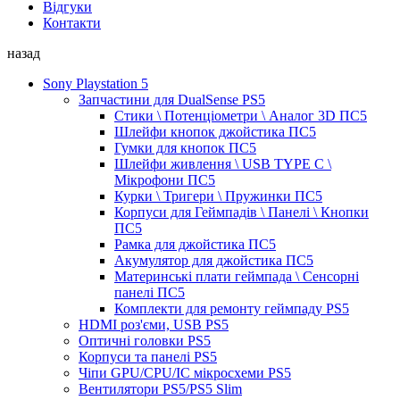
Відгуки
Контакти
назад
Sony Playstation 5
Запчастини для DualSense PS5
Стики \ Потенціометри \ Аналог 3D ПС5
Шлейфи кнопок джойстика ПС5
Гумки для кнопок ПС5
Шлейфи живлення \ USB TYPE C \
Мікрофони ПС5
Курки \ Тригери \ Пружинки ПС5
Корпуси для Геймпадів \ Панелі \ Кнопки
ПС5
Рамка для джойстика ПС5
Акумулятор для джойстика ПС5
Материнські плати геймпада \ Сенсорні
панелі ПС5
Комплекти для ремонту геймпаду PS5
HDMI роз'єми, USB PS5
Оптичні головки PS5
Корпуси та панелі PS5
Чіпи GPU/CPU/IC мікросхеми PS5
Вентилятори PS5/PS5 Slim