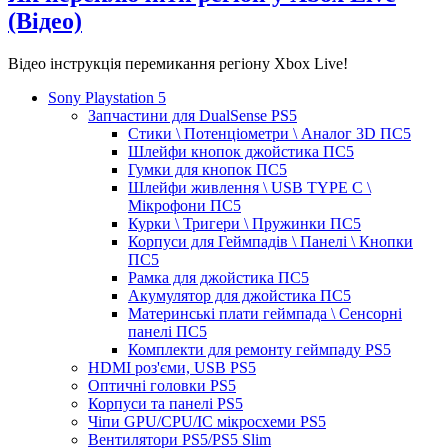
(Відео)
Відео інструкція перемикання регіону Xbox Live!
Sony Playstation 5
Запчастини для DualSense PS5
Стики \ Потенціометри \ Аналог 3D ПС5
Шлейфи кнопок джойстика ПС5
Гумки для кнопок ПС5
Шлейфи живлення \ USB TYPE C \
Мікрофони ПС5
Курки \ Тригери \ Пружинки ПС5
Корпуси для Геймпадів \ Панелі \ Кнопки
ПС5
Рамка для джойстика ПС5
Акумулятор для джойстика ПС5
Материнські плати геймпада \ Сенсорні
панелі ПС5
Комплекти для ремонту геймпаду PS5
HDMI роз'єми, USB PS5
Оптичні головки PS5
Корпуси та панелі PS5
Чіпи GPU/CPU/IC мікросхеми PS5
Вентилятори PS5/PS5 Slim