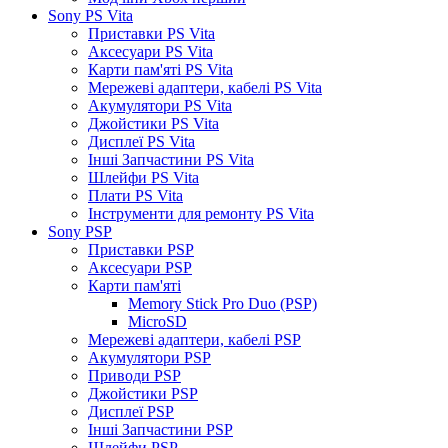
Sony PS Vita
Приставки PS Vita
Аксесуари PS Vita
Карти пам'яті PS Vita
Мережеві адаптери, кабелі PS Vita
Акумулятори PS Vita
Джойстики PS Vita
Дисплеї PS Vita
Інші Запчастини PS Vita
Шлейфи PS Vita
Плати PS Vita
Інструменти для ремонту PS Vita
Sony PSP
Приставки PSP
Аксесуари PSP
Карти пам'яті
Memory Stick Pro Duo (PSP)
MicroSD
Мережеві адаптери, кабелі PSP
Акумулятори PSP
Приводи PSP
Джойстики PSP
Дисплеї PSP
Інші Запчастини PSP
Шлейфи PSP