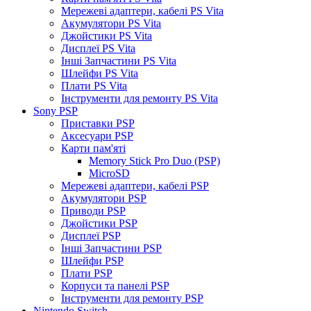
Мережеві адаптери, кабелі PS Vita
Акумулятори PS Vita
Джойстики PS Vita
Дисплеї PS Vita
Інші Запчастини PS Vita
Шлейфи PS Vita
Плати PS Vita
Інструменти для ремонту PS Vita
Sony PSP
Приставки PSP
Аксесуари PSP
Карти пам'яті
Memory Stick Pro Duo (PSP)
MicroSD
Мережеві адаптери, кабелі PSP
Акумулятори PSP
Приводи PSP
Джойстики PSP
Дисплеї PSP
Інші Запчастини PSP
Шлейфи PSP
Плати PSP
Корпуси та панелі PSP
Інструменти для ремонту PSP
Nintendo Switch