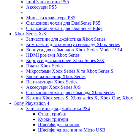
Інші Запчастини PS5
Аксесуари PS5
Миша та клавіатура PS5
Силіконові чохли для DualSense PS5
Силіконові чохли для DualSense Edge
Xbox Series X/S
Запчастини для джойстика Xbox Series
Комплекти для ремонту геймпаду Xbox Series
Корпуса для геймпадов Xbox Series Model 1914
HDMI роз'єми Xbox Series
Корпуси для консолей Xbox Series S/X
Плати Xbox Series
Мікросхеми Xbox Series X та Xbox Series S
Блоки живлення, Xbox Series
Вентилятори Xbox Series
Аксесуари Xbox Series X/S
Силіконові чохли для геймпада Xbox Series
Картки Xbox series S, Xbox series X, Xbox One, Xbox
Sony Playstation 4
Запчастини для джойстика PS4
Стіки, грибки
Курки тригери
Шлейфи для кнопок
Шлейфи живлення та Micro USB