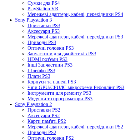
Сумки для PS4
PlayStation VR
Мережеві адаптери, кабелі, перехідники PS4
Sony Playstation 3
Приставки PS3
Аксесуари PS3
Мережеві адаптери, кабелі, перехідники PS3
Приводи PS3
Оптичні головки PS3
Запчастини для джойстиків PS3
HDMI роз'єми PS3
Інші Запчастини PS3
Шлейфи PS3
Плати PS3
Корпуси та панелі PS3
Чіпи GPU/CPU/IC мікросхеми Реболлінг PS3
Інструменти для ремонту PS3
Модчіпи та програматори PS3
Sony Playstation 2
Приставки PS2
Аксесуари PS2
Карти пам'яті PS2
Мережеві адаптери, кабелі, перехідники PS2
Приводи PS2
Оптичні головки PS2