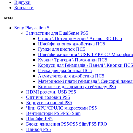
Відгуки
Контакти
назад
Sony Playstation 5
Запчастини для DualSense PS5
Стики \ Потенціометри \ Аналог 3D ПС5
Шлейфи кнопок джойстика ПС5
Гумки для кнопок ПС5
Шлейфи живлення \ USB TYPE C \ Мікрофон
Курки \ Тригери \ Пружинки ПС5
Корпуси для Геймпадів \ Панелі \ Кнопки ПС5
Рамка для джойстика ПС5
Акумулятор для джойстика ПС5
Материнські плати геймпада \ Сенсорні панел
Комплекти для ремонту геймпаду PS5
HDMI роз'єми, USB PS5
Оптичні головки PS5
Корпуси та панелі PS5
Чіпи GPU/CPU/IC мікросхеми PS5
Вентилятори PS5/PS5 Slim
Шлейфи PS5
Блоки живлення PS5/PS5 Slim/PS5 PRO
Привод PS5