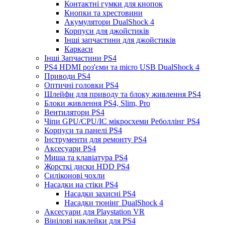
Контактні гумки для кнопок
Кнопки та хрестовини
Акумулятори DualShock 4
Корпуси для джойстиків
Інші запчастини для джойстиків
Каркаси
Інші Запчастини PS4
PS4 HDMI роз'єми та micro USB DualShock 4
Приводи PS4
Оптичні головки PS4
Шлейфи для приводу та блоку живлення PS4
Блоки живлення PS4, Slim, Pro
Вентилятори PS4
Чіпи GPU/CPU/IC мікросхеми Реболлінг PS4
Корпуси та панелі PS4
Інструменти для ремонту PS4
Аксесуари PS4
Миша та клавіатура PS4
Жорсткі диски HDD PS4
Силіконові чохли
Насадки на стіки PS4
Насадки захисні PS4
Насадки тюнінг DualShock 4
Аксесуари для Playstation VR
Вінілові наклейки для PS4