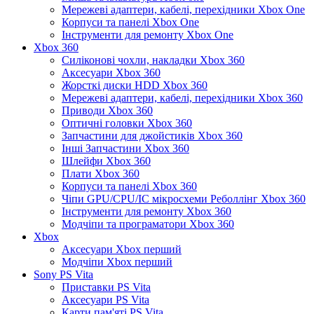
Мережеві адаптери, кабелі, перехідники Xbox One
Корпуси та панелі Xbox One
Інструменти для ремонту Xbox One
Xbox 360
Силіконові чохли, накладки Xbox 360
Аксесуари Xbox 360
Жорсткі диски HDD Xbox 360
Мережеві адаптери, кабелі, перехідники Xbox 360
Приводи Xbox 360
Оптичні головки Xbox 360
Запчастини для джойстиків Xbox 360
Інші Запчастини Xbox 360
Шлейфи Xbox 360
Плати Xbox 360
Корпуси та панелі Xbox 360
Чіпи GPU/CPU/IC мікросхеми Реболлінг Xbox 360
Інструменти для ремонту Xbox 360
Модчіпи та програматори Xbox 360
Xbox
Аксесуари Xbox перший
Модчіпи Xbox перший
Sony PS Vita
Приставки PS Vita
Аксесуари PS Vita
Карти пам'яті PS Vita