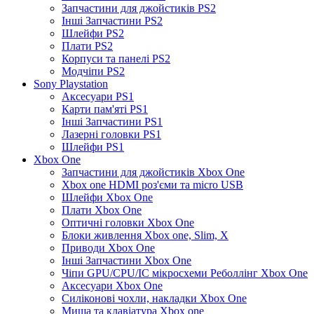
Запчастини для джойстиків PS2
Інші Запчастини PS2
Шлейфи PS2
Плати PS2
Корпуси та панелі PS2
Модчіпи PS2
Sony Playstation
Аксесуари PS1
Карти пам'яті PS1
Інші Запчастини PS1
Лазерні головки PS1
Шлейфи PS1
Xbox One
Запчастини для джойстиків Xbox One
Xbox one HDMI роз'єми та micro USB
Шлейфи Xbox One
Плати Xbox One
Оптичні головки Xbox One
Блоки живлення Xbox one, Slim, X
Приводи Xbox One
Інші Запчастини Xbox One
Чіпи GPU/CPU/IC мікросхеми Реболлінг Xbox One
Аксесуари Xbox One
Силіконові чохли, накладки Xbox One
Миша та клавіатура Xbox one