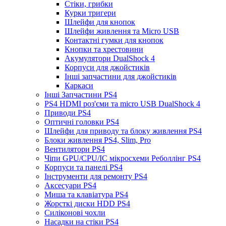
Стіки, грибки
Курки тригери
Шлейфи для кнопок
Шлейфи живлення та Micro USB
Контактні гумки для кнопок
Кнопки та хрестовини
Акумулятори DualShock 4
Корпуси для джойстиків
Інші запчастини для джойстиків
Каркаси
Інші Запчастини PS4
PS4 HDMI роз'єми та micro USB DualShock 4
Приводи PS4
Оптичні головки PS4
Шлейфи для приводу та блоку живлення PS4
Блоки живлення PS4, Slim, Pro
Вентилятори PS4
Чіпи GPU/CPU/IC мікросхеми Реболлінг PS4
Корпуси та панелі PS4
Інструменти для ремонту PS4
Аксесуари PS4
Миша та клавіатура PS4
Жорсткі диски HDD PS4
Силіконові чохли
Насадки на стіки PS4