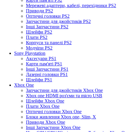
Карти пам'яті PS2
Мережеві адаптери, кабелі, перехідники PS2
Приводи PS2
Оптичні головки PS2
Запчастини для джойстиків PS2
Інші Запчастини PS2
Шлейфи PS2
Плати PS2
Корпуси та панелі PS2
Модчіпи PS2
Sony Playstation
Аксесуари PS1
Карти пам'яті PS1
Інші Запчастини PS1
Лазерні головки PS1
Шлейфи PS1
Xbox One
Запчастини для джойстиків Xbox One
Xbox one HDMI роз'єми та micro USB
Шлейфи Xbox One
Плати Xbox One
Оптичні головки Xbox One
Блоки живлення Xbox one, Slim, X
Приводи Xbox One
Інші Запчастини Xbox One