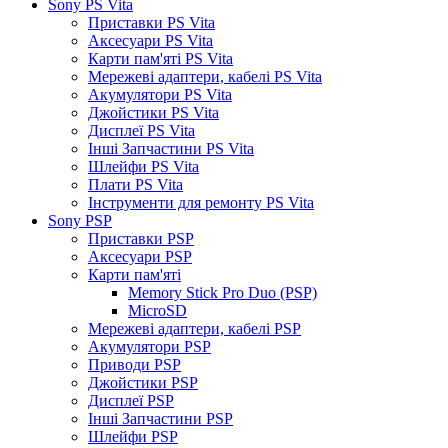
Sony PS Vita
Приставки PS Vita
Аксесуари PS Vita
Карти пам'яті PS Vita
Мережеві адаптери, кабелі PS Vita
Акумулятори PS Vita
Джойстики PS Vita
Дисплеї PS Vita
Інші Запчастини PS Vita
Шлейфи PS Vita
Плати PS Vita
Інструменти для ремонту PS Vita
Sony PSP
Приставки PSP
Аксесуари PSP
Карти пам'яті
Memory Stick Pro Duo (PSP)
MicroSD
Мережеві адаптери, кабелі PSP
Акумулятори PSP
Приводи PSP
Джойстики PSP
Дисплеї PSP
Інші Запчастини PSP
Шлейфи PSP