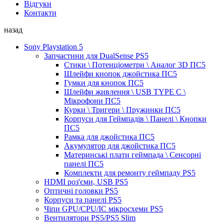
Відгуки
Контакти
назад
Sony Playstation 5
Запчастини для DualSense PS5
Стики \ Потенціометри \ Аналог 3D ПС5
Шлейфи кнопок джойстика ПС5
Гумки для кнопок ПС5
Шлейфи живлення \ USB TYPE C \
Мікрофони ПС5
Курки \ Тригери \ Пружинки ПС5
Корпуси для Геймпадів \ Панелі \ Кнопки
ПС5
Рамка для джойстика ПС5
Акумулятор для джойстика ПС5
Материнські плати геймпада \ Сенсорні
панелі ПС5
Комплекти для ремонту геймпаду PS5
HDMI роз'єми, USB PS5
Оптичні головки PS5
Корпуси та панелі PS5
Чіпи GPU/CPU/IC мікросхеми PS5
Вентилятори PS5/PS5 Slim