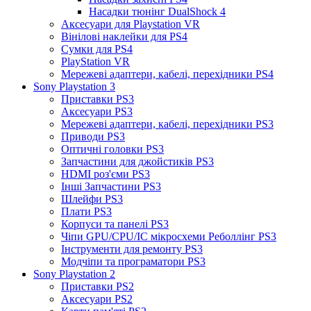
Насадки тюнінг DualShock 4
Аксесуари для Playstation VR
Вінілові наклейки для PS4
Сумки для PS4
PlayStation VR
Мережеві адаптери, кабелі, перехідники PS4
Sony Playstation 3
Приставки PS3
Аксесуари PS3
Мережеві адаптери, кабелі, перехідники PS3
Приводи PS3
Оптичні головки PS3
Запчастини для джойстиків PS3
HDMI роз'єми PS3
Інші Запчастини PS3
Шлейфи PS3
Плати PS3
Корпуси та панелі PS3
Чіпи GPU/CPU/IC мікросхеми Реболлінг PS3
Інструменти для ремонту PS3
Модчіпи та програматори PS3
Sony Playstation 2
Приставки PS2
Аксесуари PS2