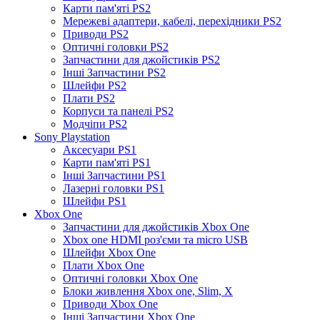
Карти пам'яті PS2
Мережеві адаптери, кабелі, перехідники PS2
Приводи PS2
Оптичні головки PS2
Запчастини для джойстиків PS2
Інші Запчастини PS2
Шлейфи PS2
Плати PS2
Корпуси та панелі PS2
Модчіпи PS2
Sony Playstation
Аксесуари PS1
Карти пам'яті PS1
Інші Запчастини PS1
Лазерні головки PS1
Шлейфи PS1
Xbox One
Запчастини для джойстиків Xbox One
Xbox one HDMI роз'єми та micro USB
Шлейфи Xbox One
Плати Xbox One
Оптичні головки Xbox One
Блоки живлення Xbox one, Slim, X
Приводи Xbox One
Інші Запчастини Xbox One