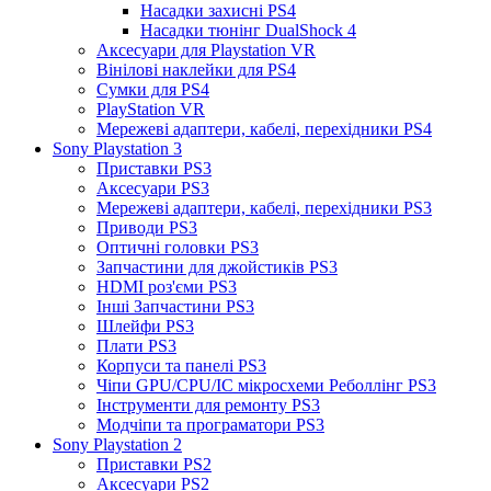
Насадки захисні PS4
Насадки тюнінг DualShock 4
Аксесуари для Playstation VR
Вінілові наклейки для PS4
Сумки для PS4
PlayStation VR
Мережеві адаптери, кабелі, перехідники PS4
Sony Playstation 3
Приставки PS3
Аксесуари PS3
Мережеві адаптери, кабелі, перехідники PS3
Приводи PS3
Оптичні головки PS3
Запчастини для джойстиків PS3
HDMI роз'єми PS3
Інші Запчастини PS3
Шлейфи PS3
Плати PS3
Корпуси та панелі PS3
Чіпи GPU/CPU/IC мікросхеми Реболлінг PS3
Інструменти для ремонту PS3
Модчіпи та програматори PS3
Sony Playstation 2
Приставки PS2
Аксесуари PS2