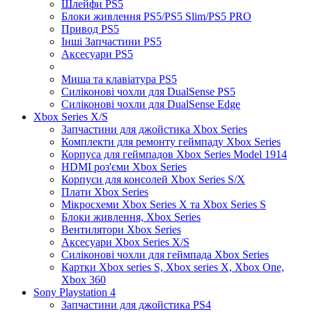
Шлейфи PS5
Блоки живлення PS5/PS5 Slim/PS5 PRO
Привод PS5
Інші Запчастини PS5
Аксесуари PS5
Миша та клавіатура PS5
Силіконові чохли для DualSense PS5
Силіконові чохли для DualSense Edge
Xbox Series X/S
Запчастини для джойстика Xbox Series
Комплекти для ремонту геймпаду Xbox Series
Корпуса для геймпадов Xbox Series Model 1914
HDMI роз'єми Xbox Series
Корпуси для консолей Xbox Series S/X
Плати Xbox Series
Мікросхеми Xbox Series X та Xbox Series S
Блоки живлення, Xbox Series
Вентилятори Xbox Series
Аксесуари Xbox Series X/S
Силіконові чохли для геймпада Xbox Series
Картки Xbox series S, Xbox series X, Xbox One,
Xbox 360
Sony Playstation 4
Запчастини для джойстика PS4