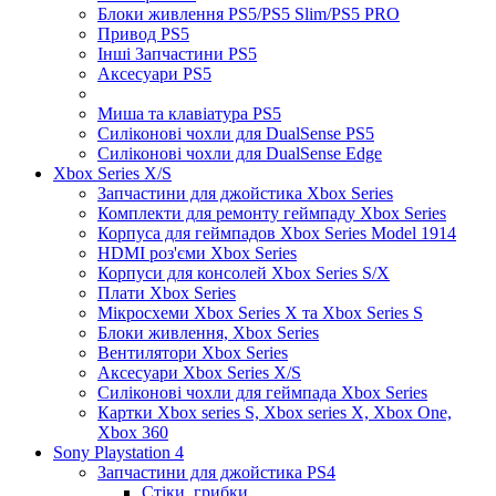
Блоки живлення PS5/PS5 Slim/PS5 PRO
Привод PS5
Інші Запчастини PS5
Аксесуари PS5
Миша та клавіатура PS5
Силіконові чохли для DualSense PS5
Силіконові чохли для DualSense Edge
Xbox Series X/S
Запчастини для джойстика Xbox Series
Комплекти для ремонту геймпаду Xbox Series
Корпуса для геймпадов Xbox Series Model 1914
HDMI роз'єми Xbox Series
Корпуси для консолей Xbox Series S/X
Плати Xbox Series
Мікросхеми Xbox Series X та Xbox Series S
Блоки живлення, Xbox Series
Вентилятори Xbox Series
Аксесуари Xbox Series X/S
Силіконові чохли для геймпада Xbox Series
Картки Xbox series S, Xbox series X, Xbox One,
Xbox 360
Sony Playstation 4
Запчастини для джойстика PS4
Стіки, грибки