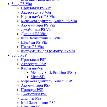
Sony PS Vita
Приставки PS Vita
Аксесуари PS Vita
Карти пам'яті PS Vita
Мережеві адаптери, кабелі PS Vita
Акумулятори PS Vita
Джойстики PS Vita
Дисплеї PS Vita
Інші Запчастини PS Vita
Шлейфи PS Vita
Плати PS Vita
Інструменти для ремонту PS Vita
Sony PSP
Приставки PSP
Аксесуари PSP
Карти пам'яті
Memory Stick Pro Duo (PSP)
MicroSD
Мережеві адаптери, кабелі PSP
Акумулятори PSP
Приводи PSP
Джойстики PSP
Дисплеї PSP
Інші Запчастини PSP
Шлейфи PSP