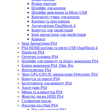
Курки тригери
Шлейфи для кнопок
Шлейфи живлення та Micro USB
Контактні гумки для кнопок
Кнопки та хрестовини
Акумулятори DualShock 4
Корпуси для джойстиків
Інші запчастини для джойстиків
Каркаси
Інші Запчастини PS4
PS4 HDMI роз'єми та micro USB DualShock 4
Приводи PS4
Оптичні головки PS4
Шлейфи для приводу та блоку живлення PS4
Блоки живлення PS4, Slim, Pro
Вентилятори PS4
Чіпи GPU/CPU/IC мікросхеми Реболлінг PS4
Корпуси та панелі PS4
Інструменти для ремонту PS4
Аксесуари PS4
Миша та клавіатура PS4
Жорсткі диски HDD PS4
Силіконові чохли
Насадки на стіки PS4
Насадки захисні PS4