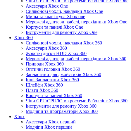
Чіпи GPU/CPU/IC мікросхеми Реболлінг Xbox One
Аксесуари Xbox One
Силіконові чохли, накладки Xbox One
Миша та клавіатура Xbox one
Мережеві адаптери, кабелі, перехідники Xbox One
Корпуси та панелі Xbox One
Інструменти для ремонту Xbox One
Xbox 360
Силіконові чохли, накладки Xbox 360
Аксесуари Xbox 360
Жорсткі диски HDD Xbox 360
Мережеві адаптери, кабелі, перехідники Xbox 360
Приводи Xbox 360
Оптичні головки Xbox 360
Запчастини для джойстиків Xbox 360
Інші Запчастини Xbox 360
Шлейфи Xbox 360
Плати Xbox 360
Корпуси та панелі Xbox 360
Чіпи GPU/CPU/IC мікросхеми Реболлінг Xbox 360
Інструменти для ремонту Xbox 360
Модчіпи та програматори Xbox 360
Xbox
Аксесуари Xbox перший
Модчіпи Xbox перший