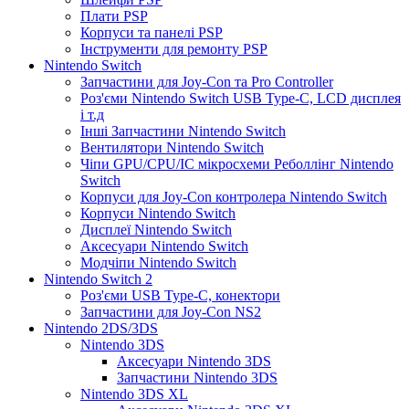
Плати PSP
Корпуси та панелі PSP
Інструменти для ремонту PSP
Nintendo Switch
Запчастини для Joy-Con та Pro Controller
Роз'єми Nintendo Switch USB Type-C, LCD дисплея
і т.д
Інші Запчастини Nintendo Switch
Вентилятори Nintendo Switch
Чіпи GPU/CPU/IC мікросхеми Реболлінг Nintendo
Switch
Корпуси для Joy-Con контролера Nintendo Switch
Корпуси Nintendo Switch
Дисплеї Nintendo Switch
Аксесуари Nintendo Switch
Модчіпи Nintendo Switch
Nintendo Switch 2
Роз'єми USB Type-C, конектори
Запчастини для Joy-Con NS2
Nintendo 2DS/3DS
Nintendo 3DS
Аксесуари Nintendo 3DS
Запчастини Nintendo 3DS
Nintendo 3DS XL