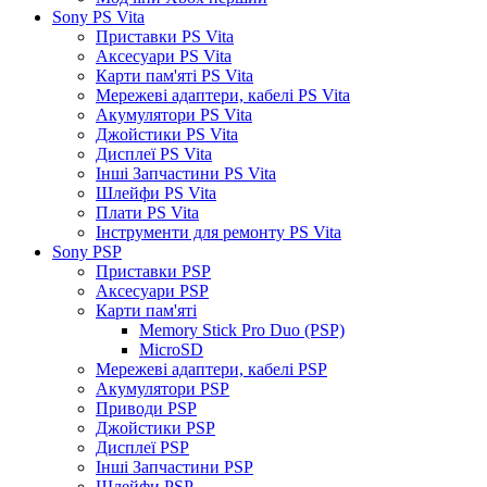
Sony PS Vita
Приставки PS Vita
Аксесуари PS Vita
Карти пам'яті PS Vita
Мережеві адаптери, кабелі PS Vita
Акумулятори PS Vita
Джойстики PS Vita
Дисплеї PS Vita
Інші Запчастини PS Vita
Шлейфи PS Vita
Плати PS Vita
Інструменти для ремонту PS Vita
Sony PSP
Приставки PSP
Аксесуари PSP
Карти пам'яті
Memory Stick Pro Duo (PSP)
MicroSD
Мережеві адаптери, кабелі PSP
Акумулятори PSP
Приводи PSP
Джойстики PSP
Дисплеї PSP
Інші Запчастини PSP
Шлейфи PSP