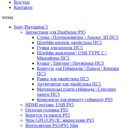
Відгуки
Контакти
назад
Sony Playstation 5
Запчастини для DualSense PS5
Стики \ Потенціометри \ Аналог 3D ПС5
Шлейфи кнопок джойстика ПС5
Гумки для кнопок ПС5
Шлейфи живлення \ USB TYPE C \
Мікрофони ПС5
Курки \ Тригери \ Пружинки ПС5
Корпуси для Геймпадів \ Панелі \ Кнопки
ПС5
Рамка для джойстика ПС5
Акумулятор для джойстика ПС5
Материнські плати геймпада \ Сенсорні
панелі ПС5
Комплекти для ремонту геймпаду PS5
HDMI роз'єми, USB PS5
Оптичні головки PS5
Корпуси та панелі PS5
Чіпи GPU/CPU/IC мікросхеми PS5
Вентилятори PS5/PS5 Slim