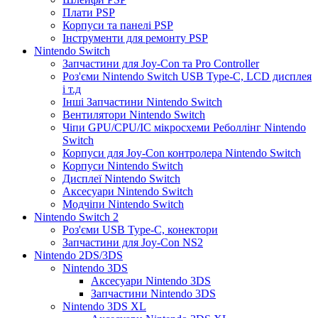
Плати PSP
Корпуси та панелі PSP
Інструменти для ремонту PSP
Nintendo Switch
Запчастини для Joy-Con та Pro Controller
Роз'єми Nintendo Switch USB Type-C, LCD дисплея
і т.д
Інші Запчастини Nintendo Switch
Вентилятори Nintendo Switch
Чіпи GPU/CPU/IC мікросхеми Реболлінг Nintendo
Switch
Корпуси для Joy-Con контролера Nintendo Switch
Корпуси Nintendo Switch
Дисплеї Nintendo Switch
Аксесуари Nintendo Switch
Модчіпи Nintendo Switch
Nintendo Switch 2
Роз'єми USB Type-C, конектори
Запчастини для Joy-Con NS2
Nintendo 2DS/3DS
Nintendo 3DS
Аксесуари Nintendo 3DS
Запчастини Nintendo 3DS
Nintendo 3DS XL