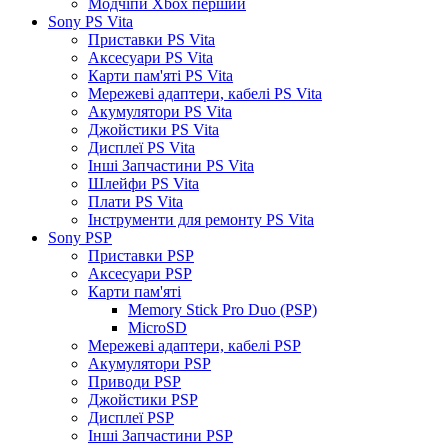
Модчіпи Xbox перший
Sony PS Vita
Приставки PS Vita
Аксесуари PS Vita
Карти пам'яті PS Vita
Мережеві адаптери, кабелі PS Vita
Акумулятори PS Vita
Джойстики PS Vita
Дисплеї PS Vita
Інші Запчастини PS Vita
Шлейфи PS Vita
Плати PS Vita
Інструменти для ремонту PS Vita
Sony PSP
Приставки PSP
Аксесуари PSP
Карти пам'яті
Memory Stick Pro Duo (PSP)
MicroSD
Мережеві адаптери, кабелі PSP
Акумулятори PSP
Приводи PSP
Джойстики PSP
Дисплеї PSP
Інші Запчастини PSP