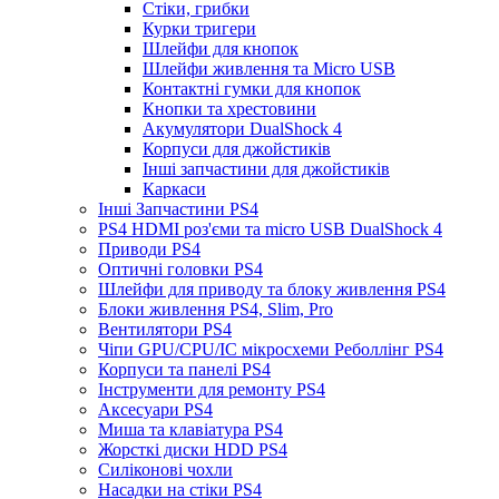
Стіки, грибки
Курки тригери
Шлейфи для кнопок
Шлейфи живлення та Micro USB
Контактні гумки для кнопок
Кнопки та хрестовини
Акумулятори DualShock 4
Корпуси для джойстиків
Інші запчастини для джойстиків
Каркаси
Інші Запчастини PS4
PS4 HDMI роз'єми та micro USB DualShock 4
Приводи PS4
Оптичні головки PS4
Шлейфи для приводу та блоку живлення PS4
Блоки живлення PS4, Slim, Pro
Вентилятори PS4
Чіпи GPU/CPU/IC мікросхеми Реболлінг PS4
Корпуси та панелі PS4
Інструменти для ремонту PS4
Аксесуари PS4
Миша та клавіатура PS4
Жорсткі диски HDD PS4
Силіконові чохли
Насадки на стіки PS4