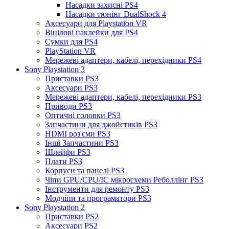
Насадки захисні PS4
Насадки тюнінг DualShock 4
Аксесуари для Playstation VR
Вінілові наклейки для PS4
Сумки для PS4
PlayStation VR
Мережеві адаптери, кабелі, перехідники PS4
Sony Playstation 3
Приставки PS3
Аксесуари PS3
Мережеві адаптери, кабелі, перехідники PS3
Приводи PS3
Оптичні головки PS3
Запчастини для джойстиків PS3
HDMI роз'єми PS3
Інші Запчастини PS3
Шлейфи PS3
Плати PS3
Корпуси та панелі PS3
Чіпи GPU/CPU/IC мікросхеми Реболлінг PS3
Інструменти для ремонту PS3
Модчіпи та програматори PS3
Sony Playstation 2
Приставки PS2
Аксесуари PS2