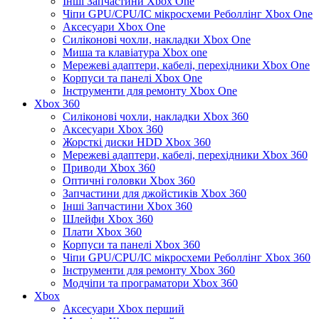
Інші Запчастини Xbox One
Чіпи GPU/CPU/IC мікросхеми Реболлінг Xbox One
Аксесуари Xbox One
Силіконові чохли, накладки Xbox One
Миша та клавіатура Xbox one
Мережеві адаптери, кабелі, перехідники Xbox One
Корпуси та панелі Xbox One
Інструменти для ремонту Xbox One
Xbox 360
Силіконові чохли, накладки Xbox 360
Аксесуари Xbox 360
Жорсткі диски HDD Xbox 360
Мережеві адаптери, кабелі, перехідники Xbox 360
Приводи Xbox 360
Оптичні головки Xbox 360
Запчастини для джойстиків Xbox 360
Інші Запчастини Xbox 360
Шлейфи Xbox 360
Плати Xbox 360
Корпуси та панелі Xbox 360
Чіпи GPU/CPU/IC мікросхеми Реболлінг Xbox 360
Інструменти для ремонту Xbox 360
Модчіпи та програматори Xbox 360
Xbox
Аксесуари Xbox перший