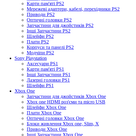
Карти пам'яті PS2
Мережеві адаптери, кабелі, перехідники PS2
Приводи PS2
Оптичні головки PS2
Запчастини для джойстиків PS2
Інші Запчастини PS2
Шлейфи PS2
Плати PS2
Корпуси та панелі PS2
Модчіпи PS2
Sony Playstation
Аксесуари PS1
Карти пам'яті PS1
Інші Запчастини PS1
Лазерні головки PS1
Шлейфи PS1
Xbox One
Запчастини для джойстиків Xbox One
Xbox one HDMI роз'єми та micro USB
Шлейфи Xbox One
Плати Xbox One
Оптичні головки Xbox One
Блоки живлення Xbox one, Slim, X
Приводи Xbox One
Інші Запчастини Xbox One