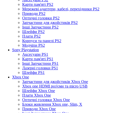
Карти пам'яті PS2
Мережеві адаптери, кабелі, перехідники PS2
Приводи PS2
Оптичні головки PS2
Запчастини для джойстиків PS2
Інші Запчастини PS2
Шлейфи PS2
Плати PS2
Корпуси та панелі PS2
Модчіпи PS2
Sony Playstation
Аксесуари PS1
Карти пам'яті PS1
Інші Запчастини PS1
Лазерні головки PS1
Шлейфи PS1
Xbox One
Запчастини для джойстиків Xbox One
Xbox one HDMI роз'єми та micro USB
Шлейфи Xbox One
Плати Xbox One
Оптичні головки Xbox One
Блоки живлення Xbox one, Slim, X
Приводи Xbox One