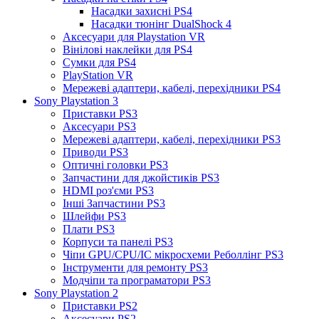
Насадки захисні PS4
Насадки тюнінг DualShock 4
Аксесуари для Playstation VR
Вінілові наклейки для PS4
Сумки для PS4
PlayStation VR
Мережеві адаптери, кабелі, перехідники PS4
Sony Playstation 3
Приставки PS3
Аксесуари PS3
Мережеві адаптери, кабелі, перехідники PS3
Приводи PS3
Оптичні головки PS3
Запчастини для джойстиків PS3
HDMI роз'єми PS3
Інші Запчастини PS3
Шлейфи PS3
Плати PS3
Корпуси та панелі PS3
Чіпи GPU/CPU/IC мікросхеми Реболлінг PS3
Інструменти для ремонту PS3
Модчіпи та програматори PS3
Sony Playstation 2
Приставки PS2
Аксесуари PS2