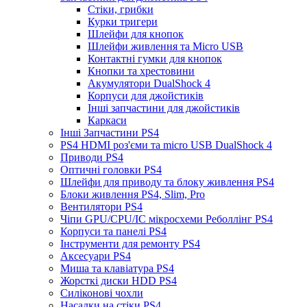
Стіки, грибки
Курки тригери
Шлейфи для кнопок
Шлейфи живлення та Micro USB
Контактні гумки для кнопок
Кнопки та хрестовини
Акумулятори DualShock 4
Корпуси для джойстиків
Інші запчастини для джойстиків
Каркаси
Інші Запчастини PS4
PS4 HDMI роз'єми та micro USB DualShock 4
Приводи PS4
Оптичні головки PS4
Шлейфи для приводу та блоку живлення PS4
Блоки живлення PS4, Slim, Pro
Вентилятори PS4
Чіпи GPU/CPU/IC мікросхеми Реболлінг PS4
Корпуси та панелі PS4
Інструменти для ремонту PS4
Аксесуари PS4
Миша та клавіатура PS4
Жорсткі диски HDD PS4
Силіконові чохли
Насадки на стіки PS4