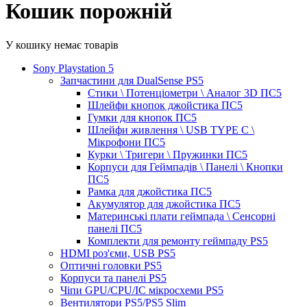
Кошик порожній
У кошику немає товарів
Sony Playstation 5
Запчастини для DualSense PS5
Стики \ Потенціометри \ Аналог 3D ПС5
Шлейфи кнопок джойстика ПС5
Гумки для кнопок ПС5
Шлейфи живлення \ USB TYPE C \
Мікрофони ПС5
Курки \ Тригери \ Пружинки ПС5
Корпуси для Геймпадів \ Панелі \ Кнопки
ПС5
Рамка для джойстика ПС5
Акумулятор для джойстика ПС5
Материнські плати геймпада \ Сенсорні
панелі ПС5
Комплекти для ремонту геймпаду PS5
HDMI роз'єми, USB PS5
Оптичні головки PS5
Корпуси та панелі PS5
Чіпи GPU/CPU/IC мікросхеми PS5
Вентилятори PS5/PS5 Slim