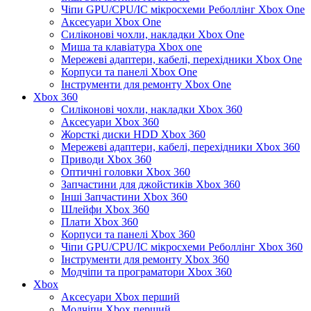
Чіпи GPU/CPU/IC мікросхеми Реболлінг Xbox One
Аксесуари Xbox One
Силіконові чохли, накладки Xbox One
Миша та клавіатура Xbox one
Мережеві адаптери, кабелі, перехідники Xbox One
Корпуси та панелі Xbox One
Інструменти для ремонту Xbox One
Xbox 360
Силіконові чохли, накладки Xbox 360
Аксесуари Xbox 360
Жорсткі диски HDD Xbox 360
Мережеві адаптери, кабелі, перехідники Xbox 360
Приводи Xbox 360
Оптичні головки Xbox 360
Запчастини для джойстиків Xbox 360
Інші Запчастини Xbox 360
Шлейфи Xbox 360
Плати Xbox 360
Корпуси та панелі Xbox 360
Чіпи GPU/CPU/IC мікросхеми Реболлінг Xbox 360
Інструменти для ремонту Xbox 360
Модчіпи та програматори Xbox 360
Xbox
Аксесуари Xbox перший
Модчіпи Xbox перший