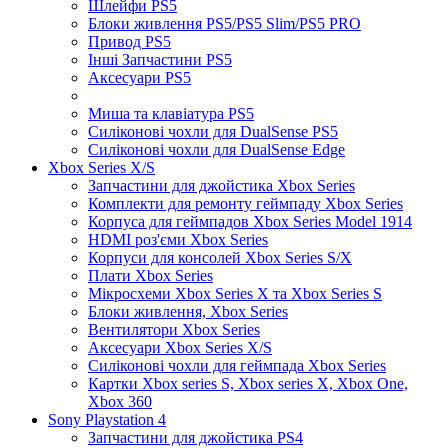
Шлейфи PS5
Блоки живлення PS5/PS5 Slim/PS5 PRO
Привод PS5
Інші Запчастини PS5
Аксесуари PS5
Миша та клавіатура PS5
Силіконові чохли для DualSense PS5
Силіконові чохли для DualSense Edge
Xbox Series X/S
Запчастини для джойстика Xbox Series
Комплекти для ремонту геймпаду Xbox Series
Корпуса для геймпадов Xbox Series Model 1914
HDMI роз'єми Xbox Series
Корпуси для консолей Xbox Series S/X
Плати Xbox Series
Мікросхеми Xbox Series X та Xbox Series S
Блоки живлення, Xbox Series
Вентилятори Xbox Series
Аксесуари Xbox Series X/S
Силіконові чохли для геймпада Xbox Series
Картки Xbox series S, Xbox series X, Xbox One,
Xbox 360
Sony Playstation 4
Запчастини для джойстика PS4