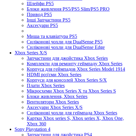
Шлейфи PS5
Блоки живлення PS5/PS5 Slim/PS5 PRO
Привод PS5
Інші Запчастини PS5
Аксесуари PS5
Миша та клавіатура PS5
Силіконові чохли для DualSense PS5
Силіконові чохли для DualSense Edge
Xbox Series X/S
Запчастини для джойстика Xbox Series
Комплекти для ремонту геймпаду Xbox Series
Корпуса для геймпадов Xbox Series Model 1914
HDMI роз'єми Xbox Series
Корпуси для консолей Xbox Series S/X
Плати Xbox Series
Мікросхеми Xbox Series X та Xbox Series S
Блоки живлення, Xbox Series
Вентилятори Xbox Series
Аксесуари Xbox Series X/S
Силіконові чохли для геймпада Xbox Series
Картки Xbox series S, Xbox series X, Xbox One,
Xbox 360
Sony Playstation 4
Запчастини для джойстика PS4