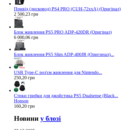
Привід (дисковод) PS4 PRO (CUH-72xxA) (Оригінал)
2 500,23 грн
Блок живлення PS5 PRO ADP-420DR (Оригінал)
6 000,06 грн
Блок живлення PS5 Slim ADP-400JR (Оригинал)...
USB Type-C роз'єм живлення для Nintendo...
250,20 грн
Стики грибки для джойстика PS5 Dualsense (Black...
Honson
160,20 грн
Новини
у блозі