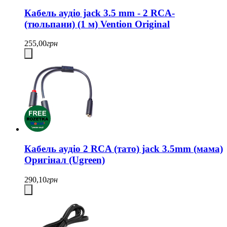
Кабель аудіо jack 3.5 mm - 2 RCA-
(тюльпани) (1 м) Vention Original
255,00
грн
Кабель аудіо 2 RCA (тато) jack 3.5mm (мама)
Оригінал (Ugreen)
290,10
грн