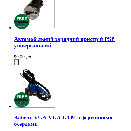
Автомобільний зарядний пристрій PSP
універсальний
90,00
грн
Кабель VGA-VGA 1.4 М з феритовими
осердями