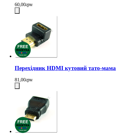
60,00
грн
Перехідник HDMI кутовий тато-мама
81,00
грн