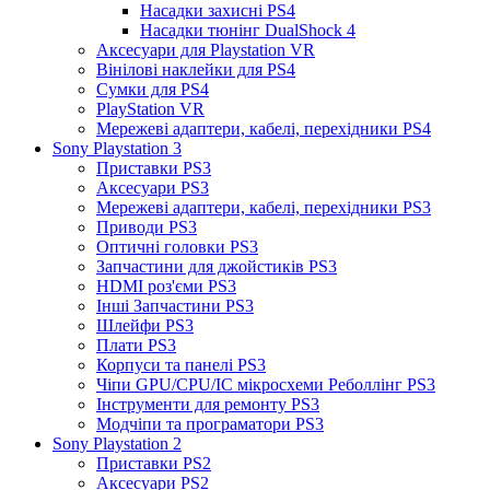
Насадки захисні PS4
Насадки тюнінг DualShock 4
Аксесуари для Playstation VR
Вінілові наклейки для PS4
Сумки для PS4
PlayStation VR
Мережеві адаптери, кабелі, перехідники PS4
Sony Playstation 3
Приставки PS3
Аксесуари PS3
Мережеві адаптери, кабелі, перехідники PS3
Приводи PS3
Оптичні головки PS3
Запчастини для джойстиків PS3
HDMI роз'єми PS3
Інші Запчастини PS3
Шлейфи PS3
Плати PS3
Корпуси та панелі PS3
Чіпи GPU/CPU/IC мікросхеми Реболлінг PS3
Інструменти для ремонту PS3
Модчіпи та програматори PS3
Sony Playstation 2
Приставки PS2
Аксесуари PS2