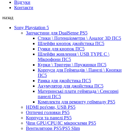
Відгуки
Контакти
назад
Sony Playstation 5
Запчастини для DualSense PS5
Стики \ Потенціометри \ Аналог 3D ПС5
Шлейфи кнопок джойстика ПС5
Гумки для кнопок ПС5
Шлейфи живлення \ USB TYPE C \
Мікрофони ПС5
Курки \ Тригери \ Пружинки ПС5
Корпуси для Геймпадів \ Панелі \ Кнопки
ПС5
Рамка для джойстика ПС5
Акумулятор для джойстика ПС5
Материнські плати геймпада \ Сенсорні
панелі ПС5
Комплекти для ремонту геймпаду PS5
HDMI роз'єми, USB PS5
Оптичні головки PS5
Корпуси та панелі PS5
Чіпи GPU/CPU/IC мікросхеми PS5
Вентилятори PS5/PS5 Slim