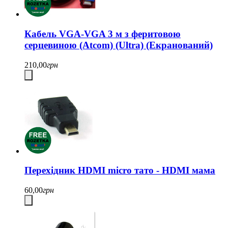
Кабель VGA-VGA 3 м з феритовою
серцевиною (Atcom) (Ultra) (Екранований)
210,00
грн
Перехідник HDMI micro тато - HDMI мама
60,00
грн