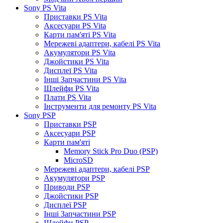
Sony PS Vita
Приставки PS Vita
Аксесуари PS Vita
Карти пам'яті PS Vita
Мережеві адаптери, кабелі PS Vita
Акумулятори PS Vita
Джойстики PS Vita
Дисплеї PS Vita
Інші Запчастини PS Vita
Шлейфи PS Vita
Плати PS Vita
Інструменти для ремонту PS Vita
Sony PSP
Приставки PSP
Аксесуари PSP
Карти пам'яті
Memory Stick Pro Duo (PSP)
MicroSD
Мережеві адаптери, кабелі PSP
Акумулятори PSP
Приводи PSP
Джойстики PSP
Дисплеї PSP
Інші Запчастини PSP
Шлейфи PSP