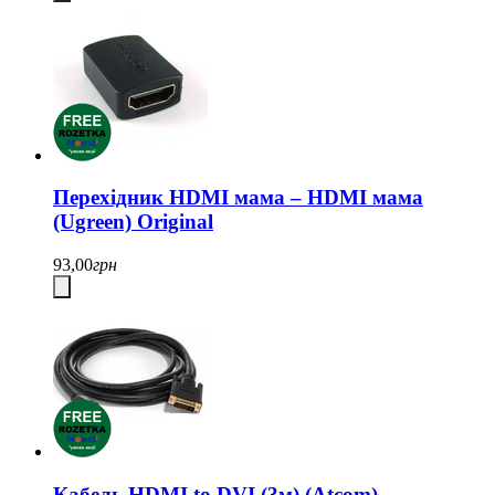
Перехідник HDMI мама – HDMI мама
(Ugreen) Original
93,00
грн
Кабель HDMI to DVI (3м) (Atcom)