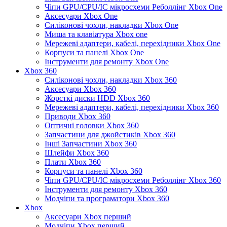
Чіпи GPU/CPU/IC мікросхеми Реболлінг Xbox One
Аксесуари Xbox One
Силіконові чохли, накладки Xbox One
Миша та клавіатура Xbox one
Мережеві адаптери, кабелі, перехідники Xbox One
Корпуси та панелі Xbox One
Інструменти для ремонту Xbox One
Xbox 360
Силіконові чохли, накладки Xbox 360
Аксесуари Xbox 360
Жорсткі диски HDD Xbox 360
Мережеві адаптери, кабелі, перехідники Xbox 360
Приводи Xbox 360
Оптичні головки Xbox 360
Запчастини для джойстиків Xbox 360
Інші Запчастини Xbox 360
Шлейфи Xbox 360
Плати Xbox 360
Корпуси та панелі Xbox 360
Чіпи GPU/CPU/IC мікросхеми Реболлінг Xbox 360
Інструменти для ремонту Xbox 360
Модчіпи та програматори Xbox 360
Xbox
Аксесуари Xbox перший
Модчіпи Xbox перший