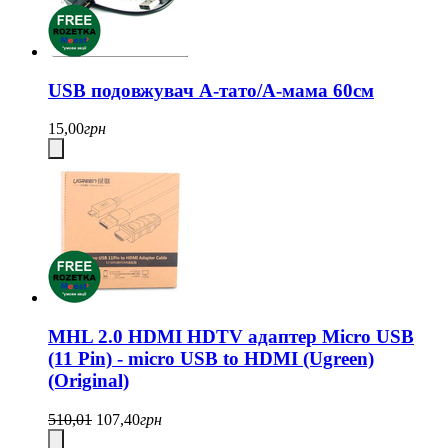
USB подовжувач A-тато/А-мама 60см
15,00
грн
MHL 2.0 HDMI HDTV адаптер Micro USB
(11 Pin) - micro USB to HDMI (Ugreen)
(Original)
510,01
107,40
грн