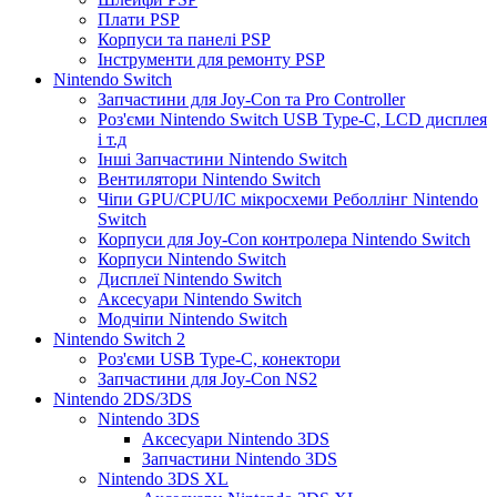
Плати PSP
Корпуси та панелі PSP
Інструменти для ремонту PSP
Nintendo Switch
Запчастини для Joy-Con та Pro Controller
Роз'єми Nintendo Switch USB Type-C, LCD дисплея
і т.д
Інші Запчастини Nintendo Switch
Вентилятори Nintendo Switch
Чіпи GPU/CPU/IC мікросхеми Реболлінг Nintendo
Switch
Корпуси для Joy-Con контролера Nintendo Switch
Корпуси Nintendo Switch
Дисплеї Nintendo Switch
Аксесуари Nintendo Switch
Модчіпи Nintendo Switch
Nintendo Switch 2
Роз'єми USB Type-C, конектори
Запчастини для Joy-Con NS2
Nintendo 2DS/3DS
Nintendo 3DS
Аксесуари Nintendo 3DS
Запчастини Nintendo 3DS
Nintendo 3DS XL