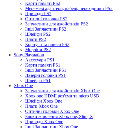
Карти пам'яті PS2
Мережеві адаптери, кабелі, перехідники PS2
Приводи PS2
Оптичні головки PS2
Запчастини для джойстиків PS2
Інші Запчастини PS2
Шлейфи PS2
Плати PS2
Корпуси та панелі PS2
Модчіпи PS2
Sony Playstation
Аксесуари PS1
Карти пам'яті PS1
Інші Запчастини PS1
Лазерні головки PS1
Шлейфи PS1
Xbox One
Запчастини для джойстиків Xbox One
Xbox one HDMI роз'єми та micro USB
Шлейфи Xbox One
Плати Xbox One
Оптичні головки Xbox One
Блоки живлення Xbox one, Slim, X
Приводи Xbox One
Інші Запчастини Xbox One