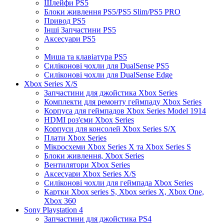
Шлейфи PS5
Блоки живлення PS5/PS5 Slim/PS5 PRO
Привод PS5
Інші Запчастини PS5
Аксесуари PS5
Миша та клавіатура PS5
Силіконові чохли для DualSense PS5
Силіконові чохли для DualSense Edge
Xbox Series X/S
Запчастини для джойстика Xbox Series
Комплекти для ремонту геймпаду Xbox Series
Корпуса для геймпадов Xbox Series Model 1914
HDMI роз'єми Xbox Series
Корпуси для консолей Xbox Series S/X
Плати Xbox Series
Мікросхеми Xbox Series X та Xbox Series S
Блоки живлення, Xbox Series
Вентилятори Xbox Series
Аксесуари Xbox Series X/S
Силіконові чохли для геймпада Xbox Series
Картки Xbox series S, Xbox series X, Xbox One,
Xbox 360
Sony Playstation 4
Запчастини для джойстика PS4