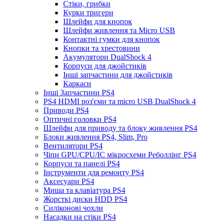
Стіки, грибки
Курки тригери
Шлейфи для кнопок
Шлейфи живлення та Micro USB
Контактні гумки для кнопок
Кнопки та хрестовини
Акумулятори DualShock 4
Корпуси для джойстиків
Інші запчастини для джойстиків
Каркаси
Інші Запчастини PS4
PS4 HDMI роз'єми та micro USB DualShock 4
Приводи PS4
Оптичні головки PS4
Шлейфи для приводу та блоку живлення PS4
Блоки живлення PS4, Slim, Pro
Вентилятори PS4
Чіпи GPU/CPU/IC мікросхеми Реболлінг PS4
Корпуси та панелі PS4
Інструменти для ремонту PS4
Аксесуари PS4
Миша та клавіатура PS4
Жорсткі диски HDD PS4
Силіконові чохли
Насадки на стіки PS4