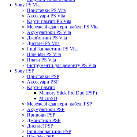
Sony PS Vita
Приставки PS Vita
Аксесуари PS Vita
Карти пам'яті PS Vita
Мережеві адаптери, кабелі PS Vita
Акумулятори PS Vita
Джойстики PS Vita
Дисплеї PS Vita
Інші Запчастини PS Vita
Шлейфи PS Vita
Плати PS Vita
Інструменти для ремонту PS Vita
Sony PSP
Приставки PSP
Аксесуари PSP
Карти пам'яті
Memory Stick Pro Duo (PSP)
MicroSD
Мережеві адаптери, кабелі PSP
Акумулятори PSP
Приводи PSP
Джойстики PSP
Дисплеї PSP
Інші Запчастини PSP
Шлейфи PSP