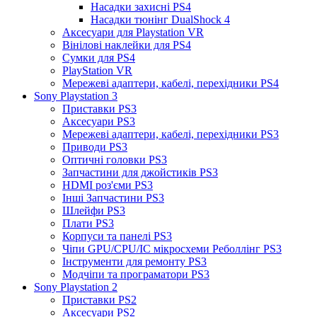
Насадки захисні PS4
Насадки тюнінг DualShock 4
Аксесуари для Playstation VR
Вінілові наклейки для PS4
Сумки для PS4
PlayStation VR
Мережеві адаптери, кабелі, перехідники PS4
Sony Playstation 3
Приставки PS3
Аксесуари PS3
Мережеві адаптери, кабелі, перехідники PS3
Приводи PS3
Оптичні головки PS3
Запчастини для джойстиків PS3
HDMI роз'єми PS3
Інші Запчастини PS3
Шлейфи PS3
Плати PS3
Корпуси та панелі PS3
Чіпи GPU/CPU/IC мікросхеми Реболлінг PS3
Інструменти для ремонту PS3
Модчіпи та програматори PS3
Sony Playstation 2
Приставки PS2
Аксесуари PS2