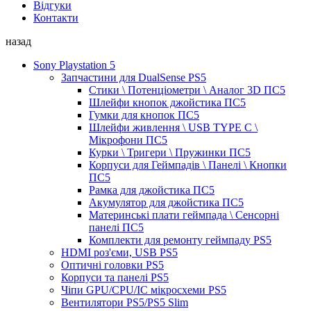
Відгуки
Контакти
назад
Sony Playstation 5
Запчастини для DualSense PS5
Стики \ Потенціометри \ Аналог 3D ПС5
Шлейфи кнопок джойстика ПС5
Гумки для кнопок ПС5
Шлейфи живлення \ USB TYPE C \
Мікрофони ПС5
Курки \ Тригери \ Пружинки ПС5
Корпуси для Геймпадів \ Панелі \ Кнопки
ПС5
Рамка для джойстика ПС5
Акумулятор для джойстика ПС5
Материнські плати геймпада \ Сенсорні
панелі ПС5
Комплекти для ремонту геймпаду PS5
HDMI роз'єми, USB PS5
Оптичні головки PS5
Корпуси та панелі PS5
Чіпи GPU/CPU/IC мікросхеми PS5
Вентилятори PS5/PS5 Slim