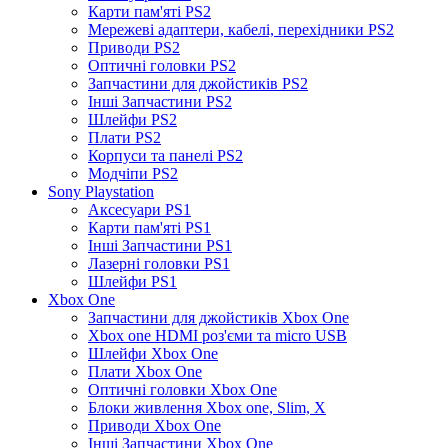
Карти пам'яті PS2
Мережеві адаптери, кабелі, перехідники PS2
Приводи PS2
Оптичні головки PS2
Запчастини для джойстиків PS2
Інші Запчастини PS2
Шлейфи PS2
Плати PS2
Корпуси та панелі PS2
Модчіпи PS2
Sony Playstation
Аксесуари PS1
Карти пам'яті PS1
Інші Запчастини PS1
Лазерні головки PS1
Шлейфи PS1
Xbox One
Запчастини для джойстиків Xbox One
Xbox one HDMI роз'єми та micro USB
Шлейфи Xbox One
Плати Xbox One
Оптичні головки Xbox One
Блоки живлення Xbox one, Slim, X
Приводи Xbox One
Інші Запчастини Xbox One