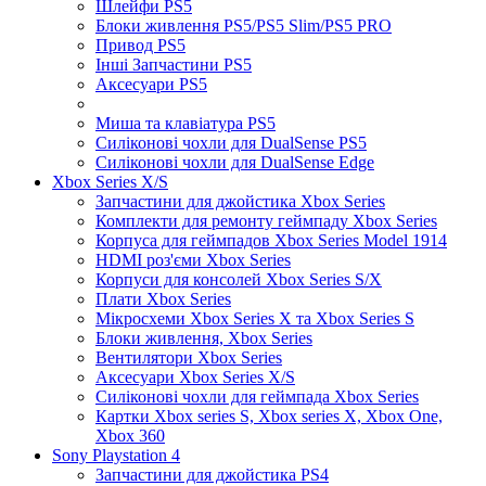
Шлейфи PS5
Блоки живлення PS5/PS5 Slim/PS5 PRO
Привод PS5
Інші Запчастини PS5
Аксесуари PS5
Миша та клавіатура PS5
Силіконові чохли для DualSense PS5
Силіконові чохли для DualSense Edge
Xbox Series X/S
Запчастини для джойстика Xbox Series
Комплекти для ремонту геймпаду Xbox Series
Корпуса для геймпадов Xbox Series Model 1914
HDMI роз'єми Xbox Series
Корпуси для консолей Xbox Series S/X
Плати Xbox Series
Мікросхеми Xbox Series X та Xbox Series S
Блоки живлення, Xbox Series
Вентилятори Xbox Series
Аксесуари Xbox Series X/S
Силіконові чохли для геймпада Xbox Series
Картки Xbox series S, Xbox series X, Xbox One,
Xbox 360
Sony Playstation 4
Запчастини для джойстика PS4