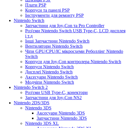
Плати PSP
Корпуси та панелі PSP
Інструменти для ремонту PSP
Nintendo Switch
Запчастини для Joy-Con та Pro Controller
Роз'єми Nintendo Switch USB Type-C, LCD дисплея
і т.д
Інші Запчастини Nintendo Switch
Вентилятори Nintendo Switch
Чіпи GPU/CPU/IC мікросхеми Реболлінг Nintendo
Switch
Корпуси для Joy-Con контролера Nintendo Switch
Корпуси Nintendo Switch
Дисплеї Nintendo Switch
Аксесуари Nintendo Switch
Модчіпи Nintendo Switch
Nintendo Switch 2
Роз'єми USB Type-C, конектори
Запчастини для Joy-Con NS2
Nintendo 2DS/3DS
Nintendo 3DS
Аксесуари Nintendo 3DS
Запчастини Nintendo 3DS
Nintendo 3DS XL