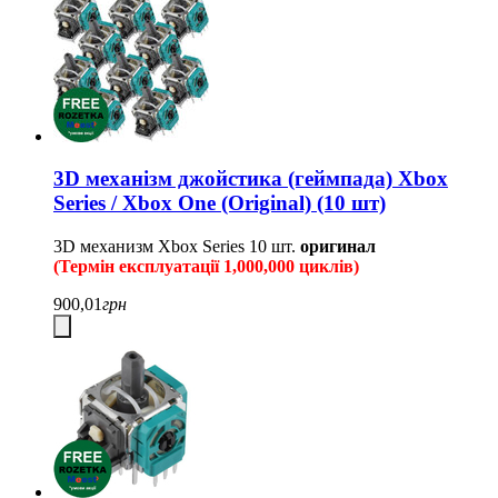
3D механізм джойстика (геймпада) Xbox
Series / Xbox One (Original) (10 шт)
3D механизм Xbox Series
10 шт.
оригинал
(Термін експлуатації 1,000,000 циклів)
900,01
грн