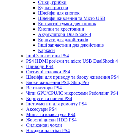
Стіки, грибки
Курки тригери
Шлейфи для кнопок
Шлейфи живлення та Micro USB
Контактні гумки для кнопок
Кнопки та хрестовини
Акумулятори DualShock 4
Корпуси для джойстиків
Інші запчастини для джойстиків
Каркаси
Інші Запчастини PS4
PS4 HDMI роз'єми та micro USB DualShock 4
Приводи PS4
Оптичні головки PS4
Шлейфи для приводу та блоку живлення PS4
Блоки живлення PS4, Slim, Pro
Вентилятори PS4
Чіпи GPU/CPU/IC мікросхеми Реболлінг PS4
Корпуси та панелі PS4
Інструменти для ремонту PS4
Аксесуари PS4
Миша та клавіатура PS4
Жорсткі диски HDD PS4
Силіконові чохли
Насадки на стіки PS4