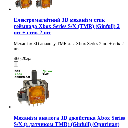
Електромагнітний 3D механізм стик
геймпада Xbox Series S/X (TMR) (Ginfull) 2
шт + стик 2 шт
Механізм 3D аналогу TMR для Xbox Series 2 шт + стік 2
шт
460,20
грн
Механізм аналога 3D джойстика Xbox Series
S/X (з датчиком TMR) (Ginfull) (Оригінал)