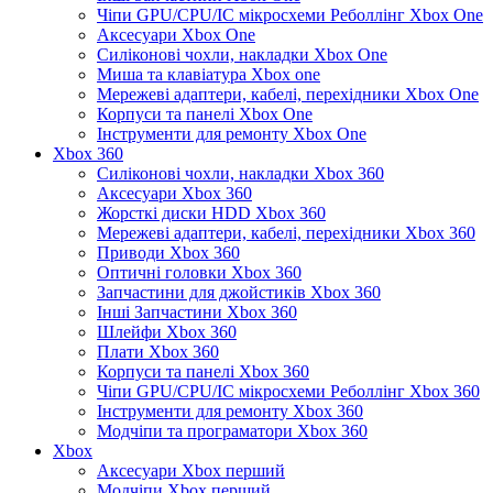
Чіпи GPU/CPU/IC мікросхеми Реболлінг Xbox One
Аксесуари Xbox One
Силіконові чохли, накладки Xbox One
Миша та клавіатура Xbox one
Мережеві адаптери, кабелі, перехідники Xbox One
Корпуси та панелі Xbox One
Інструменти для ремонту Xbox One
Xbox 360
Силіконові чохли, накладки Xbox 360
Аксесуари Xbox 360
Жорсткі диски HDD Xbox 360
Мережеві адаптери, кабелі, перехідники Xbox 360
Приводи Xbox 360
Оптичні головки Xbox 360
Запчастини для джойстиків Xbox 360
Інші Запчастини Xbox 360
Шлейфи Xbox 360
Плати Xbox 360
Корпуси та панелі Xbox 360
Чіпи GPU/CPU/IC мікросхеми Реболлінг Xbox 360
Інструменти для ремонту Xbox 360
Модчіпи та програматори Xbox 360
Xbox
Аксесуари Xbox перший
Модчіпи Xbox перший