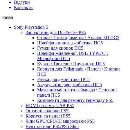
Відгуки
Контакти
назад
Sony Playstation 5
Запчастини для DualSense PS5
Стики \ Потенціометри \ Аналог 3D ПС5
Шлейфи кнопок джойстика ПС5
Гумки для кнопок ПС5
Шлейфи живлення \ USB TYPE C \
Мікрофони ПС5
Курки \ Тригери \ Пружинки ПС5
Корпуси для Геймпадів \ Панелі \ Кнопки
ПС5
Рамка для джойстика ПС5
Акумулятор для джойстика ПС5
Материнські плати геймпада \ Сенсорні
панелі ПС5
Комплекти для ремонту геймпаду PS5
HDMI роз'єми, USB PS5
Оптичні головки PS5
Корпуси та панелі PS5
Чіпи GPU/CPU/IC мікросхеми PS5
Вентилятори PS5/PS5 Slim