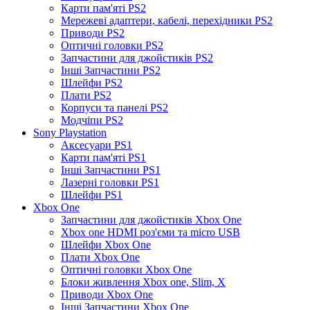
Карти пам'яті PS2
Мережеві адаптери, кабелі, перехідники PS2
Приводи PS2
Оптичні головки PS2
Запчастини для джойстиків PS2
Інші Запчастини PS2
Шлейфи PS2
Плати PS2
Корпуси та панелі PS2
Модчіпи PS2
Sony Playstation
Аксесуари PS1
Карти пам'яті PS1
Інші Запчастини PS1
Лазерні головки PS1
Шлейфи PS1
Xbox One
Запчастини для джойстиків Xbox One
Xbox one HDMI роз'єми та micro USB
Шлейфи Xbox One
Плати Xbox One
Оптичні головки Xbox One
Блоки живлення Xbox one, Slim, X
Приводи Xbox One
Інші Запчастини Xbox One