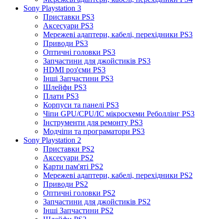
Sony Playstation 3
Приставки PS3
Аксесуари PS3
Мережеві адаптери, кабелі, перехідники PS3
Приводи PS3
Оптичні головки PS3
Запчастини для джойстиків PS3
HDMI роз'єми PS3
Інші Запчастини PS3
Шлейфи PS3
Плати PS3
Корпуси та панелі PS3
Чіпи GPU/CPU/IC мікросхеми Реболлінг PS3
Інструменти для ремонту PS3
Модчіпи та програматори PS3
Sony Playstation 2
Приставки PS2
Аксесуари PS2
Карти пам'яті PS2
Мережеві адаптери, кабелі, перехідники PS2
Приводи PS2
Оптичні головки PS2
Запчастини для джойстиків PS2
Інші Запчастини PS2