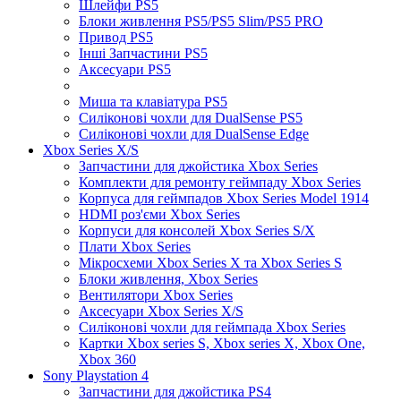
Шлейфи PS5
Блоки живлення PS5/PS5 Slim/PS5 PRO
Привод PS5
Інші Запчастини PS5
Аксесуари PS5
Миша та клавіатура PS5
Силіконові чохли для DualSense PS5
Силіконові чохли для DualSense Edge
Xbox Series X/S
Запчастини для джойстика Xbox Series
Комплекти для ремонту геймпаду Xbox Series
Корпуса для геймпадов Xbox Series Model 1914
HDMI роз'єми Xbox Series
Корпуси для консолей Xbox Series S/X
Плати Xbox Series
Мікросхеми Xbox Series X та Xbox Series S
Блоки живлення, Xbox Series
Вентилятори Xbox Series
Аксесуари Xbox Series X/S
Силіконові чохли для геймпада Xbox Series
Картки Xbox series S, Xbox series X, Xbox One,
Xbox 360
Sony Playstation 4
Запчастини для джойстика PS4