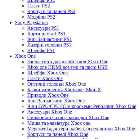
Шлейфи PS2
Плати PS2
Корпуси та панелі PS2
Модчіпи PS2
Sony Playstation
Аксесуари PS1
Карти пам'яті PS1
Інші Запчастини PS1
Лазерні головки PS1
Шлейфи PS1
Xbox One
Запчастини для джойстиків Xbox One
Xbox one HDMI роз'єми та micro USB
Шлейфи Xbox One
Плати Xbox One
Оптичні головки Xbox One
Блоки живлення Xbox one, Slim, X
Приводи Xbox One
Інші Запчастини Xbox One
Чіпи GPU/CPU/IC мікросхеми Реболлінг Xbox One
Аксесуари Xbox One
Силіконові чохли, накладки Xbox One
Миша та клавіатура Xbox one
Мережеві адаптери, кабелі, перехідники Xbox One
Корпуси та панелі Xbox One