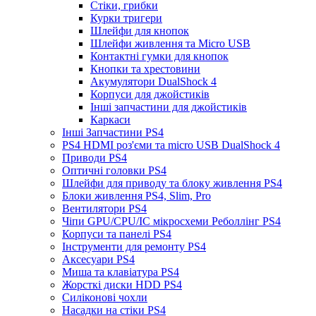
Стіки, грибки
Курки тригери
Шлейфи для кнопок
Шлейфи живлення та Micro USB
Контактні гумки для кнопок
Кнопки та хрестовини
Акумулятори DualShock 4
Корпуси для джойстиків
Інші запчастини для джойстиків
Каркаси
Інші Запчастини PS4
PS4 HDMI роз'єми та micro USB DualShock 4
Приводи PS4
Оптичні головки PS4
Шлейфи для приводу та блоку живлення PS4
Блоки живлення PS4, Slim, Pro
Вентилятори PS4
Чіпи GPU/CPU/IC мікросхеми Реболлінг PS4
Корпуси та панелі PS4
Інструменти для ремонту PS4
Аксесуари PS4
Миша та клавіатура PS4
Жорсткі диски HDD PS4
Силіконові чохли
Насадки на стіки PS4