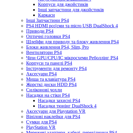
Корпуси для джойстиків
Інші запчастини для джойстиків
Каркаси
Інші Запчастини PS4
PS4 HDMI роз'єми та micro USB DualShock 4
Приводи PS4
Оптичні головки PS4
Шлейфи для приводу та блоку живлення PS4
Блоки живлення PS4, Slim, Pro
Вентилятори PS4
Чіпи GPU/CPU/IC мікросхеми Реболлінг PS4
Корпуси та панелі PS4
Інструменти для ремонту PS4
Аксесуари PS4
Миша та клавіатура PS4
Жорсткі диски HDD PS4
Силіконові чохли
Насадки на стіки PS4
Насадки захисні PS4
Насадки тюнінг DualShock 4
Аксесуари для Playstation VR
Вінілові наклейки для PS4
Сумки для PS4
PlayStation VR
Мережеві адаптери, кабелі, перехідники PS4