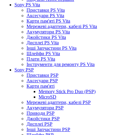
Sony PS Vita
Приставки PS Vita
Аксесуари PS Vita
Карти пам'яті PS Vita
Мережеві адаптери, кабелі PS Vita
Акумулятори PS Vita
Джойстики PS Vita
Дисплеї PS Vita
Інші Запчастини PS Vita
Шлейфи PS Vita
Плати PS Vita
Інструменти для ремонту PS Vita
Sony PSP
Приставки PSP
Аксесуари PSP
Карти пам'яті
Memory Stick Pro Duo (PSP)
MicroSD
Мережеві адаптери, кабелі PSP
Акумулятори PSP
Приводи PSP
Джойстики PSP
Дисплеї PSP
Інші Запчастини PSP
Шлейфи PSP