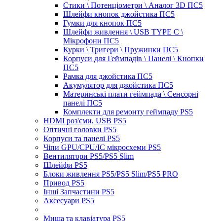
Стики \ Потенціометри \ Аналог 3D ПС5
Шлейфи кнопок джойстика ПС5
Гумки для кнопок ПС5
Шлейфи живлення \ USB TYPE C \
Мікрофони ПС5
Курки \ Тригери \ Пружинки ПС5
Корпуси для Геймпадів \ Панелі \ Кнопки
ПС5
Рамка для джойстика ПС5
Акумулятор для джойстика ПС5
Материнські плати геймпада \ Сенсорні
панелі ПС5
Комплекти для ремонту геймпаду PS5
HDMI роз'єми, USB PS5
Оптичні головки PS5
Корпуси та панелі PS5
Чіпи GPU/CPU/IC мікросхеми PS5
Вентилятори PS5/PS5 Slim
Шлейфи PS5
Блоки живлення PS5/PS5 Slim/PS5 PRO
Привод PS5
Інші Запчастини PS5
Аксесуари PS5
Миша та клавіатура PS5