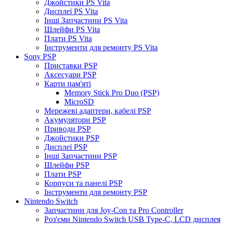
Джойстики PS Vita
Дисплеї PS Vita
Інші Запчастини PS Vita
Шлейфи PS Vita
Плати PS Vita
Інструменти для ремонту PS Vita
Sony PSP
Приставки PSP
Аксесуари PSP
Карти пам'яті
Memory Stick Pro Duo (PSP)
MicroSD
Мережеві адаптери, кабелі PSP
Акумулятори PSP
Приводи PSP
Джойстики PSP
Дисплеї PSP
Інші Запчастини PSP
Шлейфи PSP
Плати PSP
Корпуси та панелі PSP
Інструменти для ремонту PSP
Nintendo Switch
Запчастини для Joy-Con та Pro Controller
Роз'єми Nintendo Switch USB Type-C, LCD дисплея