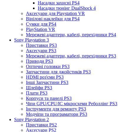
Насадки захисні PS4
Насадки тюнінг DualShock 4
Аксесуари для Playstation VR
Вінілові наклейки для PS4
Сумки для PS4
PlayStation VR
Мережеві адаптери, кабелі, перехідники PS4
Sony Playstation 3
Приставки PS3
Аксесуари PS3
Мережеві адаптери, кабелі, перехідники PS3
Приводи PS3
Оптичні головки PS3
Запчастини для джойстиків PS3
HDMI роз'єми PS3
Інші Запчастини PS3
Шлейфи PS3
Плати PS3
Корпуси та панелі PS3
Чіпи GPU/CPU/IC мікросхеми Реболлінг PS3
Інструменти для ремонту PS3
Модчіпи та програматори PS3
Sony Playstation 2
Приставки PS2
Аксесуари PS2