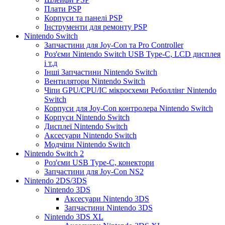
Плати PSP
Корпуси та панелі PSP
Інструменти для ремонту PSP
Nintendo Switch
Запчастини для Joy-Con та Pro Controller
Роз'єми Nintendo Switch USB Type-C, LCD дисплея
і т.д
Інші Запчастини Nintendo Switch
Вентилятори Nintendo Switch
Чіпи GPU/CPU/IC мікросхеми Реболлінг Nintendo
Switch
Корпуси для Joy-Con контролера Nintendo Switch
Корпуси Nintendo Switch
Дисплеї Nintendo Switch
Аксесуари Nintendo Switch
Модчіпи Nintendo Switch
Nintendo Switch 2
Роз'єми USB Type-C, конектори
Запчастини для Joy-Con NS2
Nintendo 2DS/3DS
Nintendo 3DS
Аксесуари Nintendo 3DS
Запчастини Nintendo 3DS
Nintendo 3DS XL