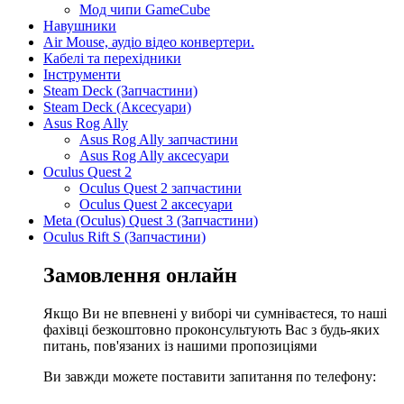
Мод чипи GameCube
Навушники
Air Mouse, аудіо відео конвертери.
Кабелі та перехідники
Інструменти
Steam Deck (Запчастини)
Steam Deck (Аксесуари)
Asus Rog Ally
Asus Rog Ally запчастини
Asus Rog Ally аксесуари
Oculus Quest 2
Oculus Quest 2 запчастини
Oculus Quest 2 аксесуари
Meta (Oculus) Quest 3 (Запчастини)
Oculus Rift S (Запчастини)
Замовлення онлайн
Якщо Ви не впевнені у виборі чи сумніваєтеся, то наші
фахівці безкоштовно проконсультують Вас з будь-яких
питань, пов'язаних із нашими пропозиціями
Ви завжди можете поставити запитання по телефону: