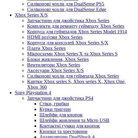
Силіконові чохли для DualSense PS5
Силіконові чохли для DualSense Edge
Xbox Series X/S
Запчастини для джойстика Xbox Series
Комплекти для ремонту геймпаду Xbox Series
Корпуса для геймпадов Xbox Series Model 1914
HDMI роз'єми Xbox Series
Корпуси для консолей Xbox Series S/X
Плати Xbox Series
Мікросхеми Xbox Series X та Xbox Series S
Блоки живлення, Xbox Series
Вентилятори Xbox Series
Аксесуари Xbox Series X/S
Силіконові чохли для геймпада Xbox Series
Картки Xbox series S, Xbox series X, Xbox One,
Xbox 360
Sony Playstation 4
Запчастини для джойстика PS4
Стіки, грибки
Курки тригери
Шлейфи для кнопок
Шлейфи живлення та Micro USB
Контактні гумки для кнопок
Кнопки та хрестовини
Акумулятори DualShock 4