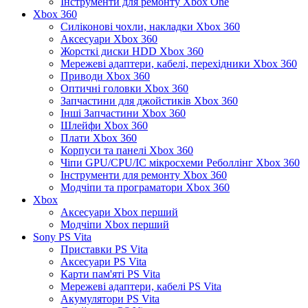
Інструменти для ремонту Xbox One
Xbox 360
Силіконові чохли, накладки Xbox 360
Аксесуари Xbox 360
Жорсткі диски HDD Xbox 360
Мережеві адаптери, кабелі, перехідники Xbox 360
Приводи Xbox 360
Оптичні головки Xbox 360
Запчастини для джойстиків Xbox 360
Інші Запчастини Xbox 360
Шлейфи Xbox 360
Плати Xbox 360
Корпуси та панелі Xbox 360
Чіпи GPU/CPU/IC мікросхеми Реболлінг Xbox 360
Інструменти для ремонту Xbox 360
Модчіпи та програматори Xbox 360
Xbox
Аксесуари Xbox перший
Модчіпи Xbox перший
Sony PS Vita
Приставки PS Vita
Аксесуари PS Vita
Карти пам'яті PS Vita
Мережеві адаптери, кабелі PS Vita
Акумулятори PS Vita