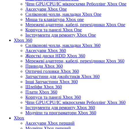
Чіпи GPU/CPU/IC мікросхеми Реболлінг Xbox One
Аксесуари Xbox One
Силіконові чохли, накладки Xbox One
Миша та клавіатура Xbox one
Мережеві адаптери, кабелі, перехідники Xbox One
Корпуси та панелі Xbox One
Інструменти для ремонту Xbox One
Xbox 360
Силіконові чохли, накладки Xbox 360
Аксесуари Xbox 360
Жорсткі диски HDD Xbox 360
Мережеві адаптери, кабелі, перехідники Xbox 360
Приводи Xbox 360
Оптичні головки Xbox 360
Запчастини для джойстиків Xbox 360
Інші Запчастини Xbox 360
Шлейфи Xbox 360
Плати Xbox 360
Корпуси та панелі Xbox 360
Чіпи GPU/CPU/IC мікросхеми Реболлінг Xbox 360
Інструменти для ремонту Xbox 360
Модчіпи та програматори Xbox 360
Xbox
Аксесуари Xbox перший
Модчіпи Xbox перший