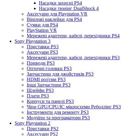
Насадки захисні PS4
Насадки тюнінг DualShock 4
Аксесуари для Playstation VR
Вінілові наклейки для PS4
Сумки для PS4
PlayStation VR
Мережеві адаптери, кабелі, перехідники PS4
Sony Playstation 3
Приставки PS3
Аксесуари PS3
Мережеві адаптери, кабелі, перехідники PS3
Приводи PS3
Оптичні головки PS3
Запчастини для джойстиків PS3
HDMI роз'єми PS3
Інші Запчастини PS3
Шлейфи PS3
Плати PS3
Корпуси та панелі PS3
Чіпи GPU/CPU/IC мікросхеми Реболлінг PS3
Інструменти для ремонту PS3
Модчіпи та програматори PS3
Sony Playstation 2
Приставки PS2
Аксесуари PS2