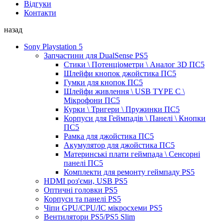
Відгуки
Контакти
назад
Sony Playstation 5
Запчастини для DualSense PS5
Стики \ Потенціометри \ Аналог 3D ПС5
Шлейфи кнопок джойстика ПС5
Гумки для кнопок ПС5
Шлейфи живлення \ USB TYPE C \
Мікрофони ПС5
Курки \ Тригери \ Пружинки ПС5
Корпуси для Геймпадів \ Панелі \ Кнопки
ПС5
Рамка для джойстика ПС5
Акумулятор для джойстика ПС5
Материнські плати геймпада \ Сенсорні
панелі ПС5
Комплекти для ремонту геймпаду PS5
HDMI роз'єми, USB PS5
Оптичні головки PS5
Корпуси та панелі PS5
Чіпи GPU/CPU/IC мікросхеми PS5
Вентилятори PS5/PS5 Slim