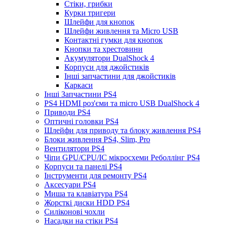
Стіки, грибки
Курки тригери
Шлейфи для кнопок
Шлейфи живлення та Micro USB
Контактні гумки для кнопок
Кнопки та хрестовини
Акумулятори DualShock 4
Корпуси для джойстиків
Інші запчастини для джойстиків
Каркаси
Інші Запчастини PS4
PS4 HDMI роз'єми та micro USB DualShock 4
Приводи PS4
Оптичні головки PS4
Шлейфи для приводу та блоку живлення PS4
Блоки живлення PS4, Slim, Pro
Вентилятори PS4
Чіпи GPU/CPU/IC мікросхеми Реболлінг PS4
Корпуси та панелі PS4
Інструменти для ремонту PS4
Аксесуари PS4
Миша та клавіатура PS4
Жорсткі диски HDD PS4
Силіконові чохли
Насадки на стіки PS4