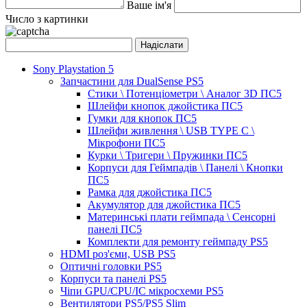
Ваше ім'я
Число з картинки
Sony Playstation 5
Запчастини для DualSense PS5
Стики \ Потенціометри \ Аналог 3D ПС5
Шлейфи кнопок джойстика ПС5
Гумки для кнопок ПС5
Шлейфи живлення \ USB TYPE C \
Мікрофони ПС5
Курки \ Тригери \ Пружинки ПС5
Корпуси для Геймпадів \ Панелі \ Кнопки
ПС5
Рамка для джойстика ПС5
Акумулятор для джойстика ПС5
Материнські плати геймпада \ Сенсорні
панелі ПС5
Комплекти для ремонту геймпаду PS5
HDMI роз'єми, USB PS5
Оптичні головки PS5
Корпуси та панелі PS5
Чіпи GPU/CPU/IC мікросхеми PS5
Вентилятори PS5/PS5 Slim