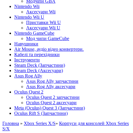
Модчіпи GBA
Nintendo Wii
Аксесуари Wii
Nintendo Wii U
Приставки Wii U
Аксесуари Wii U
Nintendo GameCube
Мод чипи GameCube
Навушники
Air Mouse, аудіо відео конвертери.
Кабелі та перехідники
Інструменти
Steam Deck (Запчастини)
Steam Deck (Аксесуари)
Asus Rog Ally
Asus Rog Ally запчастини
Asus Rog Ally аксесуари
Oculus Quest 2
Oculus Quest 2 запчастини
Oculus Quest 2 аксесуари
Meta (Oculus) Quest 3 (Запчастини)
Oculus Rift S (Запчастини)
Головна
»
Xbox Series X/S
»
Корпуси для консолей Xbox Series
S/X