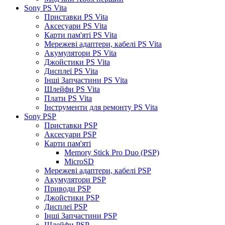
Sony PS Vita
Приставки PS Vita
Аксесуари PS Vita
Карти пам'яті PS Vita
Мережеві адаптери, кабелі PS Vita
Акумулятори PS Vita
Джойстики PS Vita
Дисплеї PS Vita
Інші Запчастини PS Vita
Шлейфи PS Vita
Плати PS Vita
Інструменти для ремонту PS Vita
Sony PSP
Приставки PSP
Аксесуари PSP
Карти пам'яті
Memory Stick Pro Duo (PSP)
MicroSD
Мережеві адаптери, кабелі PSP
Акумулятори PSP
Приводи PSP
Джойстики PSP
Дисплеї PSP
Інші Запчастини PSP
Шлейфи PSP