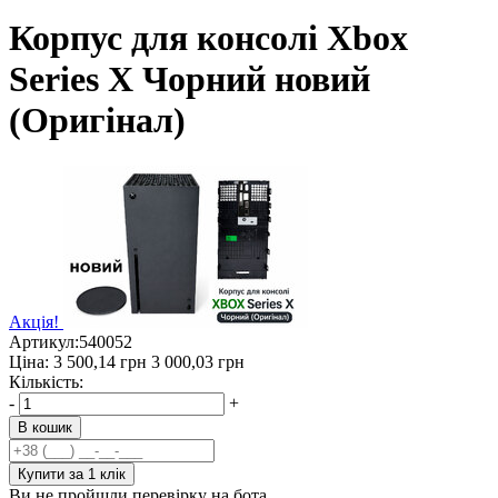
Корпус для консолі Xbox
Series X Чорний новий
(Оригінал)
Акція!
Артикул:
540052
Ціна:
3 500,14
грн
3 000,03
грн
Кількість:
-
+
В кошик
Купити за 1 клiк
Ви не пройшли перевірку на бота