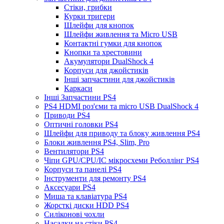
Стіки, грибки
Курки тригери
Шлейфи для кнопок
Шлейфи живлення та Micro USB
Контактні гумки для кнопок
Кнопки та хрестовини
Акумулятори DualShock 4
Корпуси для джойстиків
Інші запчастини для джойстиків
Каркаси
Інші Запчастини PS4
PS4 HDMI роз'єми та micro USB DualShock 4
Приводи PS4
Оптичні головки PS4
Шлейфи для приводу та блоку живлення PS4
Блоки живлення PS4, Slim, Pro
Вентилятори PS4
Чіпи GPU/CPU/IC мікросхеми Реболлінг PS4
Корпуси та панелі PS4
Інструменти для ремонту PS4
Аксесуари PS4
Миша та клавіатура PS4
Жорсткі диски HDD PS4
Силіконові чохли
Насадки на стіки PS4