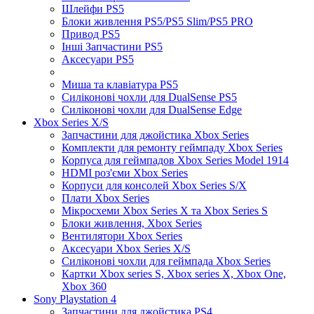
Шлейфи PS5
Блоки живлення PS5/PS5 Slim/PS5 PRO
Привод PS5
Інші Запчастини PS5
Аксесуари PS5
Миша та клавіатура PS5
Силіконові чохли для DualSense PS5
Силіконові чохли для DualSense Edge
Xbox Series X/S
Запчастини для джойстика Xbox Series
Комплекти для ремонту геймпаду Xbox Series
Корпуса для геймпадов Xbox Series Model 1914
HDMI роз'єми Xbox Series
Корпуси для консолей Xbox Series S/X
Плати Xbox Series
Мікросхеми Xbox Series X та Xbox Series S
Блоки живлення, Xbox Series
Вентилятори Xbox Series
Аксесуари Xbox Series X/S
Силіконові чохли для геймпада Xbox Series
Картки Xbox series S, Xbox series X, Xbox One,
Xbox 360
Sony Playstation 4
Запчастини для джойстика PS4