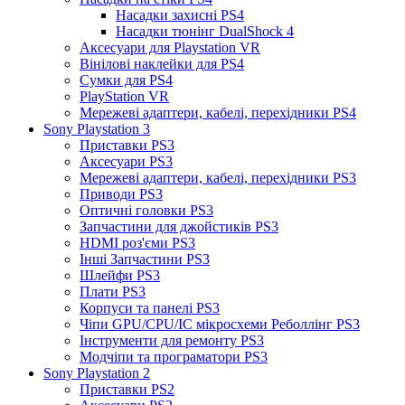
Насадки захисні PS4
Насадки тюнінг DualShock 4
Аксесуари для Playstation VR
Вінілові наклейки для PS4
Сумки для PS4
PlayStation VR
Мережеві адаптери, кабелі, перехідники PS4
Sony Playstation 3
Приставки PS3
Аксесуари PS3
Мережеві адаптери, кабелі, перехідники PS3
Приводи PS3
Оптичні головки PS3
Запчастини для джойстиків PS3
HDMI роз'єми PS3
Інші Запчастини PS3
Шлейфи PS3
Плати PS3
Корпуси та панелі PS3
Чіпи GPU/CPU/IC мікросхеми Реболлінг PS3
Інструменти для ремонту PS3
Модчіпи та програматори PS3
Sony Playstation 2
Приставки PS2