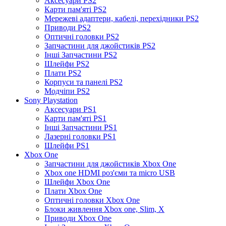
Аксесуари PS2
Карти пам'яті PS2
Мережеві адаптери, кабелі, перехідники PS2
Приводи PS2
Оптичні головки PS2
Запчастини для джойстиків PS2
Інші Запчастини PS2
Шлейфи PS2
Плати PS2
Корпуси та панелі PS2
Модчіпи PS2
Sony Playstation
Аксесуари PS1
Карти пам'яті PS1
Інші Запчастини PS1
Лазерні головки PS1
Шлейфи PS1
Xbox One
Запчастини для джойстиків Xbox One
Xbox one HDMI роз'єми та micro USB
Шлейфи Xbox One
Плати Xbox One
Оптичні головки Xbox One
Блоки живлення Xbox one, Slim, X
Приводи Xbox One