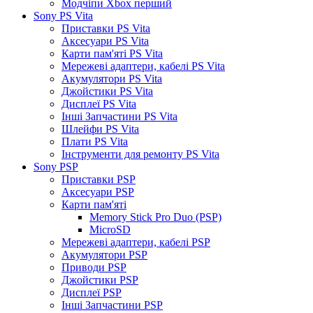
Модчіпи Xbox перший
Sony PS Vita
Приставки PS Vita
Аксесуари PS Vita
Карти пам'яті PS Vita
Мережеві адаптери, кабелі PS Vita
Акумулятори PS Vita
Джойстики PS Vita
Дисплеї PS Vita
Інші Запчастини PS Vita
Шлейфи PS Vita
Плати PS Vita
Інструменти для ремонту PS Vita
Sony PSP
Приставки PSP
Аксесуари PSP
Карти пам'яті
Memory Stick Pro Duo (PSP)
MicroSD
Мережеві адаптери, кабелі PSP
Акумулятори PSP
Приводи PSP
Джойстики PSP
Дисплеї PSP
Інші Запчастини PSP