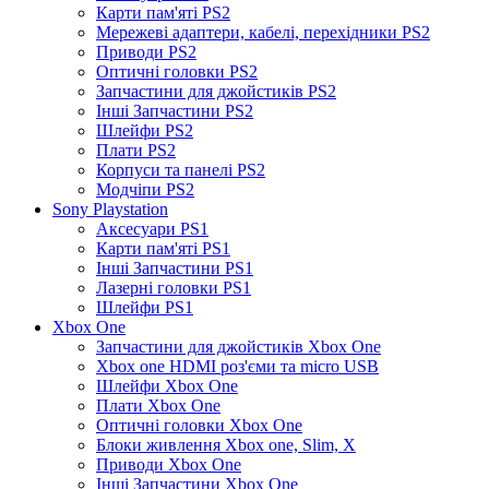
Карти пам'яті PS2
Мережеві адаптери, кабелі, перехідники PS2
Приводи PS2
Оптичні головки PS2
Запчастини для джойстиків PS2
Інші Запчастини PS2
Шлейфи PS2
Плати PS2
Корпуси та панелі PS2
Модчіпи PS2
Sony Playstation
Аксесуари PS1
Карти пам'яті PS1
Інші Запчастини PS1
Лазерні головки PS1
Шлейфи PS1
Xbox One
Запчастини для джойстиків Xbox One
Xbox one HDMI роз'єми та micro USB
Шлейфи Xbox One
Плати Xbox One
Оптичні головки Xbox One
Блоки живлення Xbox one, Slim, X
Приводи Xbox One
Інші Запчастини Xbox One