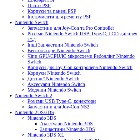
Плати PSP
Корпуси та панелі PSP
Інструменти для ремонту PSP
Nintendo Switch
Запчастини для Joy-Con та Pro Controller
Роз'єми Nintendo Switch USB Type-C, LCD дисплея
і т.д
Інші Запчастини Nintendo Switch
Вентилятори Nintendo Switch
Чіпи GPU/CPU/IC мікросхеми Реболлінг Nintendo
Switch
Корпуси для Joy-Con контролера Nintendo Switch
Корпуси Nintendo Switch
Дисплеї Nintendo Switch
Аксесуари Nintendo Switch
Модчіпи Nintendo Switch
Nintendo Switch 2
Роз'єми USB Type-C, конектори
Запчастини для Joy-Con NS2
Nintendo 2DS/3DS
Nintendo 3DS
Аксесуари Nintendo 3DS
Запчастини Nintendo 3DS
Nintendo 3DS XL