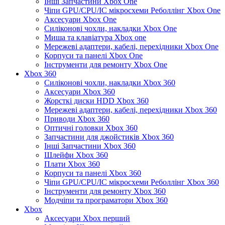
Інші Запчастини Xbox One
Чіпи GPU/CPU/IC мікросхеми Реболлінг Xbox One
Аксесуари Xbox One
Силіконові чохли, накладки Xbox One
Миша та клавіатура Xbox one
Мережеві адаптери, кабелі, перехідники Xbox One
Корпуси та панелі Xbox One
Інструменти для ремонту Xbox One
Xbox 360
Силіконові чохли, накладки Xbox 360
Аксесуари Xbox 360
Жорсткі диски HDD Xbox 360
Мережеві адаптери, кабелі, перехідники Xbox 360
Приводи Xbox 360
Оптичні головки Xbox 360
Запчастини для джойстиків Xbox 360
Інші Запчастини Xbox 360
Шлейфи Xbox 360
Плати Xbox 360
Корпуси та панелі Xbox 360
Чіпи GPU/CPU/IC мікросхеми Реболлінг Xbox 360
Інструменти для ремонту Xbox 360
Модчіпи та програматори Xbox 360
Xbox
Аксесуари Xbox перший