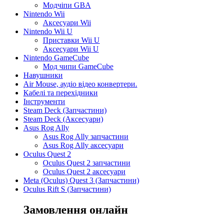
Модчіпи GBA
Nintendo Wii
Аксесуари Wii
Nintendo Wii U
Приставки Wii U
Аксесуари Wii U
Nintendo GameCube
Мод чипи GameCube
Навушники
Air Mouse, аудіо відео конвертери.
Кабелі та перехідники
Інструменти
Steam Deck (Запчастини)
Steam Deck (Аксесуари)
Asus Rog Ally
Asus Rog Ally запчастини
Asus Rog Ally аксесуари
Oculus Quest 2
Oculus Quest 2 запчастини
Oculus Quest 2 аксесуари
Meta (Oculus) Quest 3 (Запчастини)
Oculus Rift S (Запчастини)
Замовлення онлайн