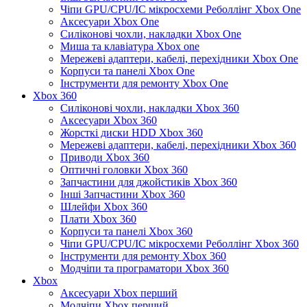
Чіпи GPU/CPU/IC мікросхеми Реболлінг Xbox One
Аксесуари Xbox One
Силіконові чохли, накладки Xbox One
Миша та клавіатура Xbox one
Мережеві адаптери, кабелі, перехідники Xbox One
Корпуси та панелі Xbox One
Інструменти для ремонту Xbox One
Xbox 360
Силіконові чохли, накладки Xbox 360
Аксесуари Xbox 360
Жорсткі диски HDD Xbox 360
Мережеві адаптери, кабелі, перехідники Xbox 360
Приводи Xbox 360
Оптичні головки Xbox 360
Запчастини для джойстиків Xbox 360
Інші Запчастини Xbox 360
Шлейфи Xbox 360
Плати Xbox 360
Корпуси та панелі Xbox 360
Чіпи GPU/CPU/IC мікросхеми Реболлінг Xbox 360
Інструменти для ремонту Xbox 360
Модчіпи та програматори Xbox 360
Xbox
Аксесуари Xbox перший
Модчіпи Xbox перший