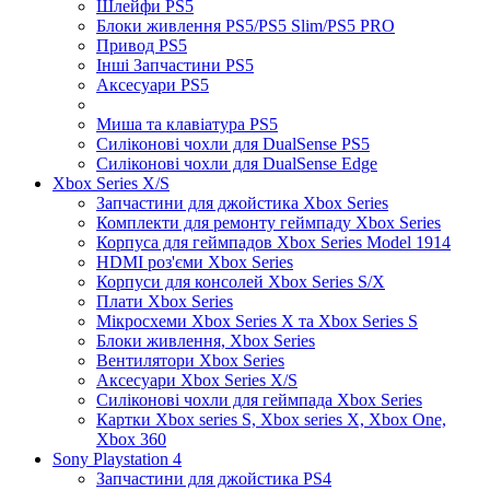
Шлейфи PS5
Блоки живлення PS5/PS5 Slim/PS5 PRO
Привод PS5
Інші Запчастини PS5
Аксесуари PS5
Миша та клавіатура PS5
Силіконові чохли для DualSense PS5
Силіконові чохли для DualSense Edge
Xbox Series X/S
Запчастини для джойстика Xbox Series
Комплекти для ремонту геймпаду Xbox Series
Корпуса для геймпадов Xbox Series Model 1914
HDMI роз'єми Xbox Series
Корпуси для консолей Xbox Series S/X
Плати Xbox Series
Мікросхеми Xbox Series X та Xbox Series S
Блоки живлення, Xbox Series
Вентилятори Xbox Series
Аксесуари Xbox Series X/S
Силіконові чохли для геймпада Xbox Series
Картки Xbox series S, Xbox series X, Xbox One,
Xbox 360
Sony Playstation 4
Запчастини для джойстика PS4