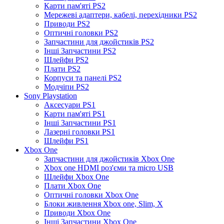
Карти пам'яті PS2
Мережеві адаптери, кабелі, перехідники PS2
Приводи PS2
Оптичні головки PS2
Запчастини для джойстиків PS2
Інші Запчастини PS2
Шлейфи PS2
Плати PS2
Корпуси та панелі PS2
Модчіпи PS2
Sony Playstation
Аксесуари PS1
Карти пам'яті PS1
Інші Запчастини PS1
Лазерні головки PS1
Шлейфи PS1
Xbox One
Запчастини для джойстиків Xbox One
Xbox one HDMI роз'єми та micro USB
Шлейфи Xbox One
Плати Xbox One
Оптичні головки Xbox One
Блоки живлення Xbox one, Slim, X
Приводи Xbox One
Інші Запчастини Xbox One