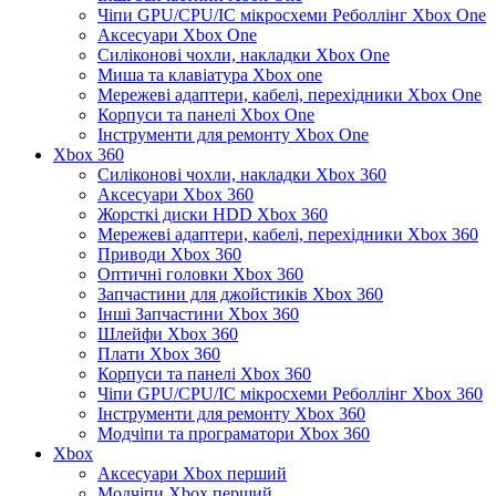
Чіпи GPU/CPU/IC мікросхеми Реболлінг Xbox One
Аксесуари Xbox One
Силіконові чохли, накладки Xbox One
Миша та клавіатура Xbox one
Мережеві адаптери, кабелі, перехідники Xbox One
Корпуси та панелі Xbox One
Інструменти для ремонту Xbox One
Xbox 360
Силіконові чохли, накладки Xbox 360
Аксесуари Xbox 360
Жорсткі диски HDD Xbox 360
Мережеві адаптери, кабелі, перехідники Xbox 360
Приводи Xbox 360
Оптичні головки Xbox 360
Запчастини для джойстиків Xbox 360
Інші Запчастини Xbox 360
Шлейфи Xbox 360
Плати Xbox 360
Корпуси та панелі Xbox 360
Чіпи GPU/CPU/IC мікросхеми Реболлінг Xbox 360
Інструменти для ремонту Xbox 360
Модчіпи та програматори Xbox 360
Xbox
Аксесуари Xbox перший
Модчіпи Xbox перший