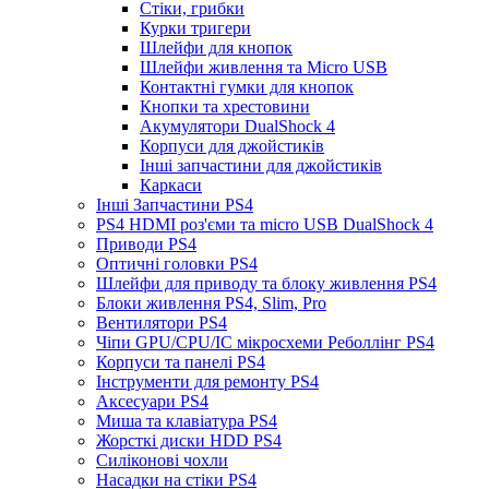
Стіки, грибки
Курки тригери
Шлейфи для кнопок
Шлейфи живлення та Micro USB
Контактні гумки для кнопок
Кнопки та хрестовини
Акумулятори DualShock 4
Корпуси для джойстиків
Інші запчастини для джойстиків
Каркаси
Інші Запчастини PS4
PS4 HDMI роз'єми та micro USB DualShock 4
Приводи PS4
Оптичні головки PS4
Шлейфи для приводу та блоку живлення PS4
Блоки живлення PS4, Slim, Pro
Вентилятори PS4
Чіпи GPU/CPU/IC мікросхеми Реболлінг PS4
Корпуси та панелі PS4
Інструменти для ремонту PS4
Аксесуари PS4
Миша та клавіатура PS4
Жорсткі диски HDD PS4
Силіконові чохли
Насадки на стіки PS4