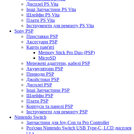
Дисплеї PS Vita
Інші Запчастини PS Vita
Шлейфи PS Vita
Плати PS Vita
Інструменти для ремонту PS Vita
Sony PSP
Приставки PSP
Аксесуари PSP
Карти пам'яті
Memory Stick Pro Duo (PSP)
MicroSD
Мережеві адаптери, кабелі PSP
Акумулятори PSP
Приводи PSP
Джойстики PSP
Дисплеї PSP
Інші Запчастини PSP
Шлейфи PSP
Плати PSP
Корпуси та панелі PSP
Інструменти для ремонту PSP
Nintendo Switch
Запчастини для Joy-Con та Pro Controller
Роз'єми Nintendo Switch USB Type-C, LCD дисплея
і т.д