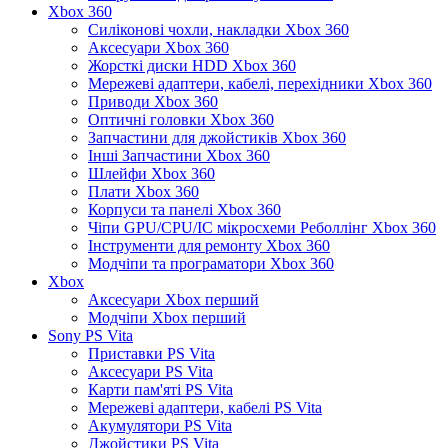
Xbox 360
Силіконові чохли, накладки Xbox 360
Аксесуари Xbox 360
Жорсткі диски HDD Xbox 360
Мережеві адаптери, кабелі, перехідники Xbox 360
Приводи Xbox 360
Оптичні головки Xbox 360
Запчастини для джойстиків Xbox 360
Інші Запчастини Xbox 360
Шлейфи Xbox 360
Плати Xbox 360
Корпуси та панелі Xbox 360
Чіпи GPU/CPU/IC мікросхеми Реболлінг Xbox 360
Інструменти для ремонту Xbox 360
Модчіпи та програматори Xbox 360
Xbox
Аксесуари Xbox перший
Модчіпи Xbox перший
Sony PS Vita
Приставки PS Vita
Аксесуари PS Vita
Карти пам'яті PS Vita
Мережеві адаптери, кабелі PS Vita
Акумулятори PS Vita
Джойстики PS Vita