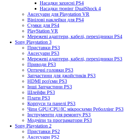
Насадки захисні PS4
Насадки тюнінг DualShock 4
Аксесуари для Playstation VR
Вінілові наклейки для PS4
Сумки для PS4
PlayStation VR
Мережеві адаптери, кабелі, перехідники PS4
Sony Playstation 3
Приставки PS3
Аксесуари PS3
Мережеві адаптери, кабелі, перехідники PS3
Приводи PS3
Оптичні головки PS3
Запчастини для джойстиків PS3
HDMI роз'єми PS3
Інші Запчастини PS3
Шлейфи PS3
Плати PS3
Корпуси та панелі PS3
Чіпи GPU/CPU/IC мікросхеми Реболлінг PS3
Інструменти для ремонту PS3
Модчіпи та програматори PS3
Sony Playstation 2
Приставки PS2
Аксесуари PS2