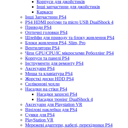
Корпуси для джойстиків
Інші запчастини для джойстиків
Каркаси
Інші Запчастини PS4
PS4 HDMI роз'єми та micro USB DualShock 4
Приводи PS4
Оптичні головки PS4
Шлейфи для приводу та блоку живлення PS4
Блоки живлення PS4, Slim, Pro
Вентилятори PS4
Чіпи GPU/CPU/IC мікросхеми Реболлінг PS4
Корпуси та панелі PS4
Інструменти для ремонту PS4
Аксесуари PS4
Миша та клавіатура PS4
Жорсткі диски HDD PS4
Силіконові чохли
Насадки на стіки PS4
Насадки захисні PS4
Насадки тюнінг DualShock 4
Аксесуари для Playstation VR
Вінілові наклейки для PS4
Сумки для PS4
PlayStation VR
Мережеві адаптери, кабелі, перехідники PS4