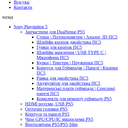
Відгуки
Контакти
назад
Sony Playstation 5
Запчастини для DualSense PS5
Стики \ Потенціометри \ Аналог 3D ПС5
Шлейфи кнопок джойстика ПС5
Гумки для кнопок ПС5
Шлейфи живлення \ USB TYPE C \
Мікрофони ПС5
Курки \ Тригери \ Пружинки ПС5
Корпуси для Геймпадів \ Панелі \ Кнопки
ПС5
Рамка для джойстика ПС5
Акумулятор для джойстика ПС5
Материнські плати геймпада \ Сенсорні
панелі ПС5
Комплекти для ремонту геймпаду PS5
HDMI роз'єми, USB PS5
Оптичні головки PS5
Корпуси та панелі PS5
Чіпи GPU/CPU/IC мікросхеми PS5
Вентилятори PS5/PS5 Slim