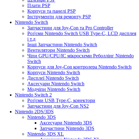
Плати PSP
Корпуси та панелі PSP
Інструменти для ремонту PSP
Nintendo Switch
Запчастини для Joy-Con та Pro Controller
Роз'єми Nintendo Switch USB Type-C, LCD дисплея
і т.д
Інші Запчастини Nintendo Switch
Вентилятори Nintendo Switch
Чіпи GPU/CPU/IC мікросхеми Реболлінг Nintendo
Switch
Корпуси для Joy-Con контролера Nintendo Switch
Корпуси Nintendo Switch
Дисплеї Nintendo Switch
Аксесуари Nintendo Switch
Модчіпи Nintendo Switch
Nintendo Switch 2
Роз'єми USB Type-C, конектори
Запчастини для Joy-Con NS2
Nintendo 2DS/3DS
Nintendo 3DS
Аксесуари Nintendo 3DS
Запчастини Nintendo 3DS
Nintendo 3DS XL