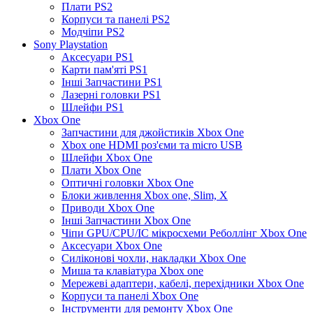
Плати PS2
Корпуси та панелі PS2
Модчіпи PS2
Sony Playstation
Аксесуари PS1
Карти пам'яті PS1
Інші Запчастини PS1
Лазерні головки PS1
Шлейфи PS1
Xbox One
Запчастини для джойстиків Xbox One
Xbox one HDMI роз'єми та micro USB
Шлейфи Xbox One
Плати Xbox One
Оптичні головки Xbox One
Блоки живлення Xbox one, Slim, X
Приводи Xbox One
Інші Запчастини Xbox One
Чіпи GPU/CPU/IC мікросхеми Реболлінг Xbox One
Аксесуари Xbox One
Силіконові чохли, накладки Xbox One
Миша та клавіатура Xbox one
Мережеві адаптери, кабелі, перехідники Xbox One
Корпуси та панелі Xbox One
Інструменти для ремонту Xbox One