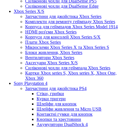
Силіконові чохли для DualSense PS5
Силіконові чохли для DualSense Edge
Xbox Series X/S
Запчастини для джойстика Xbox Series
Комплекти для ремонту геймпаду Xbox Series
Корпуса для геймпадов Xbox Series Model 1914
HDMI роз'єми Xbox Series
Корпуси для консолей Xbox Series S/X
Плати Xbox Series
Мікросхеми Xbox Series X та Xbox Series S
Блоки живлення, Xbox Series
Вентилятори Xbox Series
Аксесуари Xbox Series X/S
Силіконові чохли для геймпада Xbox Series
Картки Xbox series S, Xbox series X, Xbox One,
Xbox 360
Sony Playstation 4
Запчастини для джойстика PS4
Стіки, грибки
Курки тригери
Шлейфи для кнопок
Шлейфи живлення та Micro USB
Контактні гумки для кнопок
Кнопки та хрестовини
Акумулятори DualShock 4