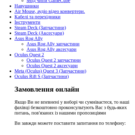
Мод чипи GameCube
Навушники
Air Mouse, аудіо відео конвертери.
Кабелі та перехідники
Інструменти
Steam Deck (Запчастини)
Steam Deck (Аксесуари)
Asus Rog Ally
Asus Rog Ally запчастини
Asus Rog Ally аксесуари
Oculus Quest 2
Oculus Quest 2 запчастини
Oculus Quest 2 аксесуари
Meta (Oculus) Quest 3 (Запчастини)
Oculus Rift S (Запчастини)
Замовлення онлайн
Якщо Ви не впевнені у виборі чи сумніваєтеся, то наші
фахівці безкоштовно проконсультують Вас з будь-яких
питань, пов'язаних із нашими пропозиціями
Ви завжди можете поставити запитання по телефону: