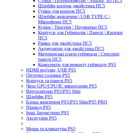
Стики \ Потенціометри \ Аналог 3D ПС5
Шлейфи кнопок джойстика ПС5
Гумки для кнопок ПС5
Шлейфи живлення \ USB TYPE C \
Мікрофони ПС5
Курки \ Тригери \ Пружинки ПС5
Корпуси для Геймпадів \ Панелі \ Кнопки
ПС5
Рамка для джойстика ПС5
Акумулятор для джойстика ПС5
Материнські плати геймпада \ Сенсорні
панелі ПС5
Комплекти для ремонту геймпаду PS5
HDMI роз'єми, USB PS5
Оптичні головки PS5
Корпуси та панелі PS5
Чіпи GPU/CPU/IC мікросхеми PS5
Вентилятори PS5/PS5 Slim
Шлейфи PS5
Блоки живлення PS5/PS5 Slim/PS5 PRO
Привод PS5
Інші Запчастини PS5
Аксесуари PS5
Миша та клавіатура PS5