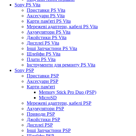
Sony PS Vita
Приставки PS Vita
Аксесуари PS Vita
Карти пам'яті PS Vita
Мережеві адаптери, кабелі PS Vita
Акумулятори PS Vita
Джойстики PS Vita
Дисплеї PS Vita
Інші Запчастини PS Vita
Шлейфи PS Vita
Плати PS Vita
Інструменти для ремонту PS Vita
Sony PSP
Приставки PSP
Аксесуари PSP
Карти пам'яті
Memory Stick Pro Duo (PSP)
MicroSD
Мережеві адаптери, кабелі PSP
Акумулятори PSP
Приводи PSP
Джойстики PSP
Дисплеї PSP
Інші Запчастини PSP
Шлейфи PSP