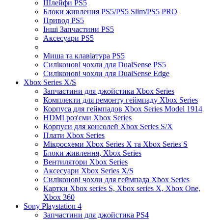
Шлейфи PS5
Блоки живлення PS5/PS5 Slim/PS5 PRO
Привод PS5
Інші Запчастини PS5
Аксесуари PS5
Миша та клавіатура PS5
Силіконові чохли для DualSense PS5
Силіконові чохли для DualSense Edge
Xbox Series X/S
Запчастини для джойстика Xbox Series
Комплекти для ремонту геймпаду Xbox Series
Корпуса для геймпадов Xbox Series Model 1914
HDMI роз'єми Xbox Series
Корпуси для консолей Xbox Series S/X
Плати Xbox Series
Мікросхеми Xbox Series X та Xbox Series S
Блоки живлення, Xbox Series
Вентилятори Xbox Series
Аксесуари Xbox Series X/S
Силіконові чохли для геймпада Xbox Series
Картки Xbox series S, Xbox series X, Xbox One,
Xbox 360
Sony Playstation 4
Запчастини для джойстика PS4