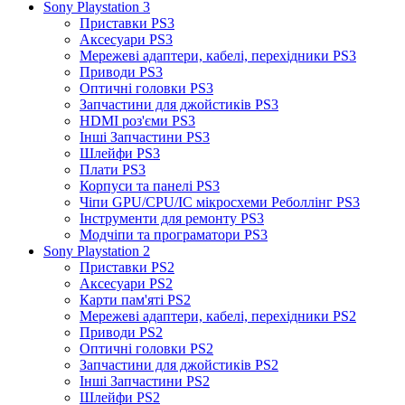
Sony Playstation 3
Приставки PS3
Аксесуари PS3
Мережеві адаптери, кабелі, перехідники PS3
Приводи PS3
Оптичні головки PS3
Запчастини для джойстиків PS3
HDMI роз'єми PS3
Інші Запчастини PS3
Шлейфи PS3
Плати PS3
Корпуси та панелі PS3
Чіпи GPU/CPU/IC мікросхеми Реболлінг PS3
Інструменти для ремонту PS3
Модчіпи та програматори PS3
Sony Playstation 2
Приставки PS2
Аксесуари PS2
Карти пам'яті PS2
Мережеві адаптери, кабелі, перехідники PS2
Приводи PS2
Оптичні головки PS2
Запчастини для джойстиків PS2
Інші Запчастини PS2
Шлейфи PS2