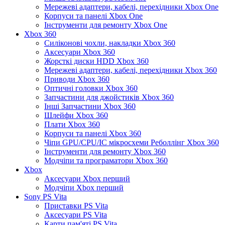
Мережеві адаптери, кабелі, перехідники Xbox One
Корпуси та панелі Xbox One
Інструменти для ремонту Xbox One
Xbox 360
Силіконові чохли, накладки Xbox 360
Аксесуари Xbox 360
Жорсткі диски HDD Xbox 360
Мережеві адаптери, кабелі, перехідники Xbox 360
Приводи Xbox 360
Оптичні головки Xbox 360
Запчастини для джойстиків Xbox 360
Інші Запчастини Xbox 360
Шлейфи Xbox 360
Плати Xbox 360
Корпуси та панелі Xbox 360
Чіпи GPU/CPU/IC мікросхеми Реболлінг Xbox 360
Інструменти для ремонту Xbox 360
Модчіпи та програматори Xbox 360
Xbox
Аксесуари Xbox перший
Модчіпи Xbox перший
Sony PS Vita
Приставки PS Vita
Аксесуари PS Vita
Карти пам'яті PS Vita