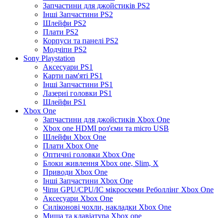
Запчастини для джойстиків PS2
Інші Запчастини PS2
Шлейфи PS2
Плати PS2
Корпуси та панелі PS2
Модчіпи PS2
Sony Playstation
Аксесуари PS1
Карти пам'яті PS1
Інші Запчастини PS1
Лазерні головки PS1
Шлейфи PS1
Xbox One
Запчастини для джойстиків Xbox One
Xbox one HDMI роз'єми та micro USB
Шлейфи Xbox One
Плати Xbox One
Оптичні головки Xbox One
Блоки живлення Xbox one, Slim, X
Приводи Xbox One
Інші Запчастини Xbox One
Чіпи GPU/CPU/IC мікросхеми Реболлінг Xbox One
Аксесуари Xbox One
Силіконові чохли, накладки Xbox One
Миша та клавіатура Xbox one