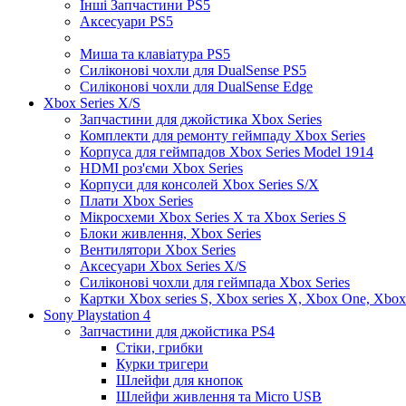
Інші Запчастини PS5
Аксесуари PS5
Миша та клавіатура PS5
Силіконові чохли для DualSense PS5
Силіконові чохли для DualSense Edge
Xbox Series X/S
Запчастини для джойстика Xbox Series
Комплекти для ремонту геймпаду Xbox Series
Корпуса для геймпадов Xbox Series Model 1914
HDMI роз'єми Xbox Series
Корпуси для консолей Xbox Series S/X
Плати Xbox Series
Мікросхеми Xbox Series X та Xbox Series S
Блоки живлення, Xbox Series
Вентилятори Xbox Series
Аксесуари Xbox Series X/S
Силіконові чохли для геймпада Xbox Series
Картки Xbox series S, Xbox series X, Xbox One, Xbox
Sony Playstation 4
Запчастини для джойстика PS4
Стіки, грибки
Курки тригери
Шлейфи для кнопок
Шлейфи живлення та Micro USB