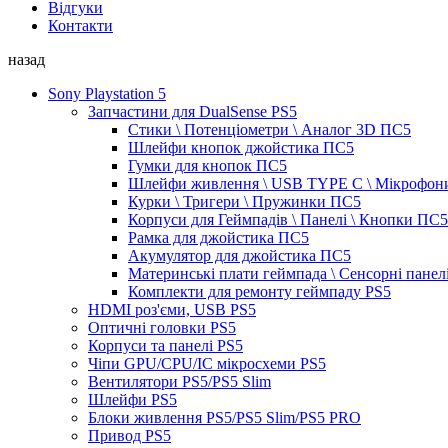
Відгуки
Контакти
назад
Sony Playstation 5
Запчастини для DualSense PS5
Стики \ Потенціометри \ Аналог 3D ПС5
Шлейфи кнопок джойстика ПС5
Гумки для кнопок ПС5
Шлейфи живлення \ USB TYPE C \ Мікрофон
Курки \ Тригери \ Пружинки ПС5
Корпуси для Геймпадів \ Панелі \ Кнопки ПС5
Рамка для джойстика ПС5
Акумулятор для джойстика ПС5
Материнські плати геймпада \ Сенсорні панел
Комплекти для ремонту геймпаду PS5
HDMI роз'єми, USB PS5
Оптичні головки PS5
Корпуси та панелі PS5
Чіпи GPU/CPU/IC мікросхеми PS5
Вентилятори PS5/PS5 Slim
Шлейфи PS5
Блоки живлення PS5/PS5 Slim/PS5 PRO
Привод PS5