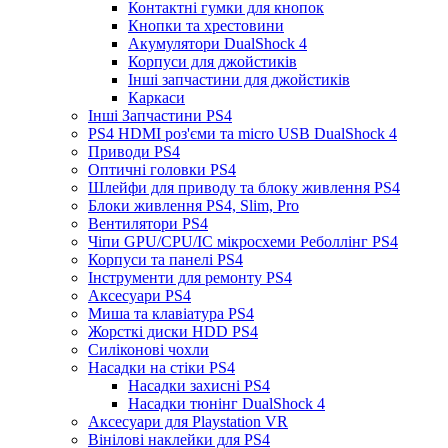
Контактні гумки для кнопок
Кнопки та хрестовини
Акумулятори DualShock 4
Корпуси для джойстиків
Інші запчастини для джойстиків
Каркаси
Інші Запчастини PS4
PS4 HDMI роз'єми та micro USB DualShock 4
Приводи PS4
Оптичні головки PS4
Шлейфи для приводу та блоку живлення PS4
Блоки живлення PS4, Slim, Pro
Вентилятори PS4
Чіпи GPU/CPU/IC мікросхеми Реболлінг PS4
Корпуси та панелі PS4
Інструменти для ремонту PS4
Аксесуари PS4
Миша та клавіатура PS4
Жорсткі диски HDD PS4
Силіконові чохли
Насадки на стіки PS4
Насадки захисні PS4
Насадки тюнінг DualShock 4
Аксесуари для Playstation VR
Вінілові наклейки для PS4