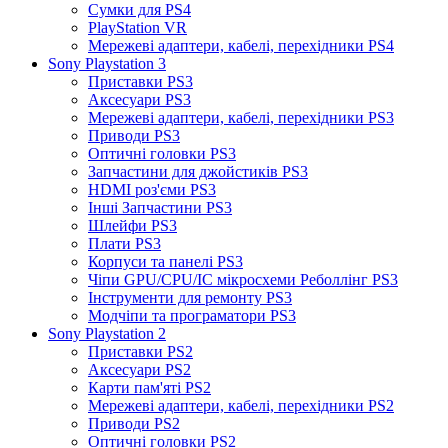
Сумки для PS4
PlayStation VR
Мережеві адаптери, кабелі, перехідники PS4
Sony Playstation 3
Приставки PS3
Аксесуари PS3
Мережеві адаптери, кабелі, перехідники PS3
Приводи PS3
Оптичні головки PS3
Запчастини для джойстиків PS3
HDMI роз'єми PS3
Інші Запчастини PS3
Шлейфи PS3
Плати PS3
Корпуси та панелі PS3
Чіпи GPU/CPU/IC мікросхеми Реболлінг PS3
Інструменти для ремонту PS3
Модчіпи та програматори PS3
Sony Playstation 2
Приставки PS2
Аксесуари PS2
Карти пам'яті PS2
Мережеві адаптери, кабелі, перехідники PS2
Приводи PS2
Оптичні головки PS2