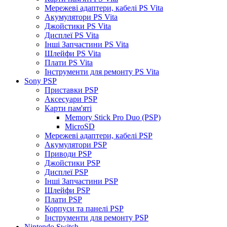
Мережеві адаптери, кабелі PS Vita
Акумулятори PS Vita
Джойстики PS Vita
Дисплеї PS Vita
Інші Запчастини PS Vita
Шлейфи PS Vita
Плати PS Vita
Інструменти для ремонту PS Vita
Sony PSP
Приставки PSP
Аксесуари PSP
Карти пам'яті
Memory Stick Pro Duo (PSP)
MicroSD
Мережеві адаптери, кабелі PSP
Акумулятори PSP
Приводи PSP
Джойстики PSP
Дисплеї PSP
Інші Запчастини PSP
Шлейфи PSP
Плати PSP
Корпуси та панелі PSP
Інструменти для ремонту PSP
Nintendo Switch