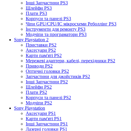
Інші Запчастини PS3
Шлейфи PS3
Плати PS3
Корпуси та панелі PS3
Чіпи GPU/CPU/IC мікросхеми Реболлінг PS3
Інструменти для ремонту PS3
Модчіпи та програматори PS3
Sony Playstation 2
Приставки PS2
Аксесуари PS2
Карти пам'яті PS2
Мережеві адаптери, кабелі, перехідники PS2
Приводи PS2
Оптичні головки PS2
Запчастини для джойстиків PS2
Інші Запчастини PS2
Шлейфи PS2
Плати PS2
Корпуси та панелі PS2
Модчіпи PS2
Sony Playstation
Аксесуари PS1
Карти пам'яті PS1
Інші Запчастини PS1
Лазерні головки PS1