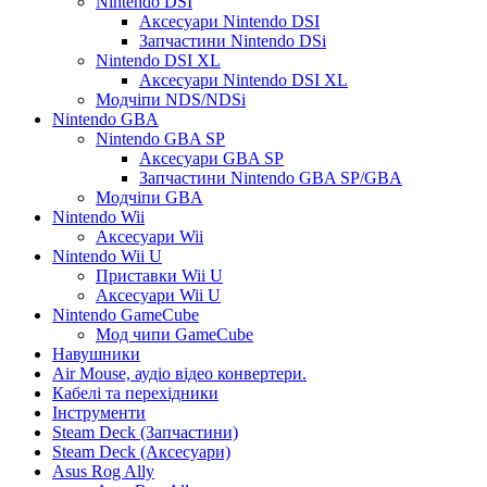
Nintendo DSI
Аксесуари Nintendo DSI
Запчастини Nintendo DSi
Nintendo DSI XL
Аксесуари Nintendo DSI XL
Модчіпи NDS/NDSi
Nintendo GBA
Nintendo GBA SP
Аксесуари GBA SP
Запчастини Nintendo GBA SP/GBA
Модчіпи GBA
Nintendo Wii
Аксесуари Wii
Nintendo Wii U
Приставки Wii U
Аксесуари Wii U
Nintendo GameCube
Мод чипи GameCube
Навушники
Air Mouse, аудіо відео конвертери.
Кабелі та перехідники
Інструменти
Steam Deck (Запчастини)
Steam Deck (Аксесуари)
Asus Rog Ally