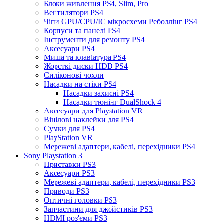
Блоки живлення PS4, Slim, Pro
Вентилятори PS4
Чіпи GPU/CPU/IC мікросхеми Реболлінг PS4
Корпуси та панелі PS4
Інструменти для ремонту PS4
Аксесуари PS4
Миша та клавіатура PS4
Жорсткі диски HDD PS4
Силіконові чохли
Насадки на стіки PS4
Насадки захисні PS4
Насадки тюнінг DualShock 4
Аксесуари для Playstation VR
Вінілові наклейки для PS4
Сумки для PS4
PlayStation VR
Мережеві адаптери, кабелі, перехідники PS4
Sony Playstation 3
Приставки PS3
Аксесуари PS3
Мережеві адаптери, кабелі, перехідники PS3
Приводи PS3
Оптичні головки PS3
Запчастини для джойстиків PS3
HDMI роз'єми PS3