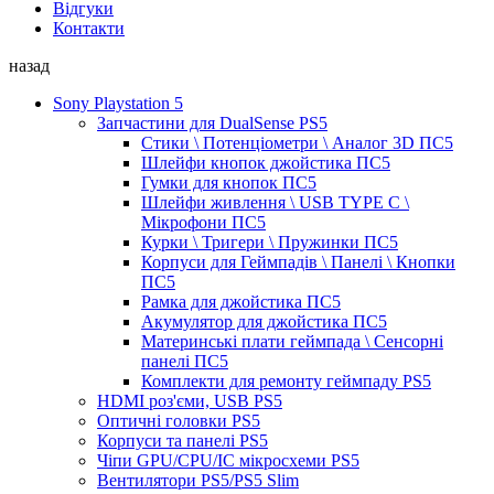
Відгуки
Контакти
назад
Sony Playstation 5
Запчастини для DualSense PS5
Стики \ Потенціометри \ Аналог 3D ПС5
Шлейфи кнопок джойстика ПС5
Гумки для кнопок ПС5
Шлейфи живлення \ USB TYPE C \
Мікрофони ПС5
Курки \ Тригери \ Пружинки ПС5
Корпуси для Геймпадів \ Панелі \ Кнопки
ПС5
Рамка для джойстика ПС5
Акумулятор для джойстика ПС5
Материнські плати геймпада \ Сенсорні
панелі ПС5
Комплекти для ремонту геймпаду PS5
HDMI роз'єми, USB PS5
Оптичні головки PS5
Корпуси та панелі PS5
Чіпи GPU/CPU/IC мікросхеми PS5
Вентилятори PS5/PS5 Slim