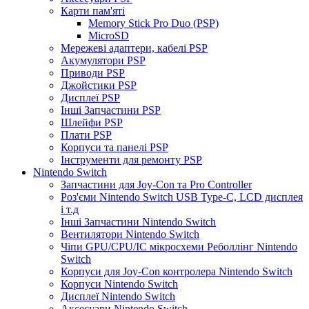
Карти пам'яті
Memory Stick Pro Duo (PSP)
MicroSD
Мережеві адаптери, кабелі PSP
Акумулятори PSP
Приводи PSP
Джойстики PSP
Дисплеї PSP
Інші Запчастини PSP
Шлейфи PSP
Плати PSP
Корпуси та панелі PSP
Інструменти для ремонту PSP
Nintendo Switch
Запчастини для Joy-Con та Pro Controller
Роз'єми Nintendo Switch USB Type-C, LCD дисплея
і т.д
Інші Запчастини Nintendo Switch
Вентилятори Nintendo Switch
Чіпи GPU/CPU/IC мікросхеми Реболлінг Nintendo
Switch
Корпуси для Joy-Con контролера Nintendo Switch
Корпуси Nintendo Switch
Дисплеї Nintendo Switch
Аксесуари Nintendo Switch