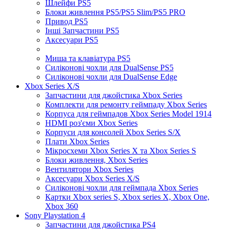
Шлейфи PS5
Блоки живлення PS5/PS5 Slim/PS5 PRO
Привод PS5
Інші Запчастини PS5
Аксесуари PS5
Миша та клавіатура PS5
Силіконові чохли для DualSense PS5
Силіконові чохли для DualSense Edge
Xbox Series X/S
Запчастини для джойстика Xbox Series
Комплекти для ремонту геймпаду Xbox Series
Корпуса для геймпадов Xbox Series Model 1914
HDMI роз'єми Xbox Series
Корпуси для консолей Xbox Series S/X
Плати Xbox Series
Мікросхеми Xbox Series X та Xbox Series S
Блоки живлення, Xbox Series
Вентилятори Xbox Series
Аксесуари Xbox Series X/S
Силіконові чохли для геймпада Xbox Series
Картки Xbox series S, Xbox series X, Xbox One,
Xbox 360
Sony Playstation 4
Запчастини для джойстика PS4