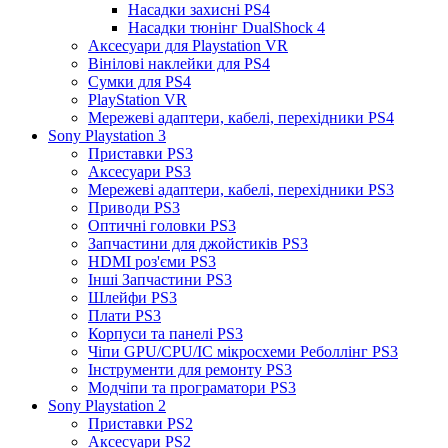
Насадки захисні PS4
Насадки тюнінг DualShock 4
Аксесуари для Playstation VR
Вінілові наклейки для PS4
Сумки для PS4
PlayStation VR
Мережеві адаптери, кабелі, перехідники PS4
Sony Playstation 3
Приставки PS3
Аксесуари PS3
Мережеві адаптери, кабелі, перехідники PS3
Приводи PS3
Оптичні головки PS3
Запчастини для джойстиків PS3
HDMI роз'єми PS3
Інші Запчастини PS3
Шлейфи PS3
Плати PS3
Корпуси та панелі PS3
Чіпи GPU/CPU/IC мікросхеми Реболлінг PS3
Інструменти для ремонту PS3
Модчіпи та програматори PS3
Sony Playstation 2
Приставки PS2
Аксесуари PS2