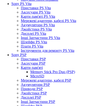
Sony PS Vita
Приставки PS Vita
Аксесуари PS Vita
Карти пам'яті PS Vita
Мережеві адаптери, кабелі PS Vita
Акумулятори PS Vita
Джойстики PS Vita
Дисплеї PS Vita
Інші Запчастини PS Vita
Шлейфи PS Vita
Плати PS Vita
Інструменти для ремонту PS Vita
Sony PSP
Приставки PSP
Аксесуари PSP
Карти пам'яті
Memory Stick Pro Duo (PSP)
MicroSD
Мережеві адаптери, кабелі PSP
Акумулятори PSP
Приводи PSP
Джойстики PSP
Дисплеї PSP
Інші Запчастини PSP
Шлейфи PSP