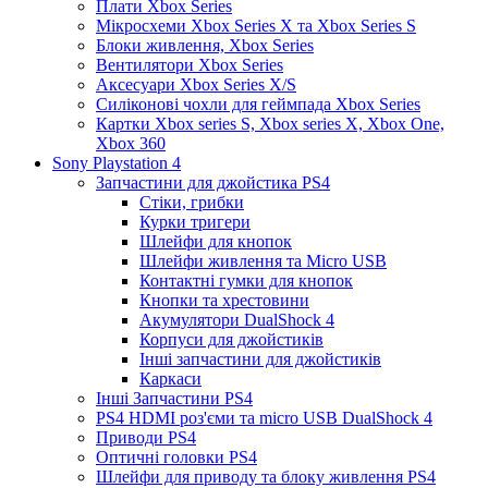
Плати Xbox Series
Мікросхеми Xbox Series X та Xbox Series S
Блоки живлення, Xbox Series
Вентилятори Xbox Series
Аксесуари Xbox Series X/S
Силіконові чохли для геймпада Xbox Series
Картки Xbox series S, Xbox series X, Xbox One,
Xbox 360
Sony Playstation 4
Запчастини для джойстика PS4
Стіки, грибки
Курки тригери
Шлейфи для кнопок
Шлейфи живлення та Micro USB
Контактні гумки для кнопок
Кнопки та хрестовини
Акумулятори DualShock 4
Корпуси для джойстиків
Інші запчастини для джойстиків
Каркаси
Інші Запчастини PS4
PS4 HDMI роз'єми та micro USB DualShock 4
Приводи PS4
Оптичні головки PS4
Шлейфи для приводу та блоку живлення PS4