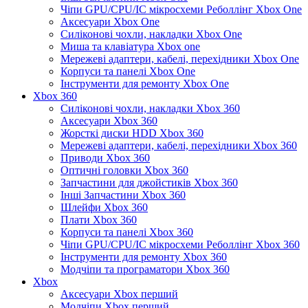
Чіпи GPU/CPU/IC мікросхеми Реболлінг Xbox One
Аксесуари Xbox One
Силіконові чохли, накладки Xbox One
Миша та клавіатура Xbox one
Мережеві адаптери, кабелі, перехідники Xbox One
Корпуси та панелі Xbox One
Інструменти для ремонту Xbox One
Xbox 360
Силіконові чохли, накладки Xbox 360
Аксесуари Xbox 360
Жорсткі диски HDD Xbox 360
Мережеві адаптери, кабелі, перехідники Xbox 360
Приводи Xbox 360
Оптичні головки Xbox 360
Запчастини для джойстиків Xbox 360
Інші Запчастини Xbox 360
Шлейфи Xbox 360
Плати Xbox 360
Корпуси та панелі Xbox 360
Чіпи GPU/CPU/IC мікросхеми Реболлінг Xbox 360
Інструменти для ремонту Xbox 360
Модчіпи та програматори Xbox 360
Xbox
Аксесуари Xbox перший
Модчіпи Xbox перший