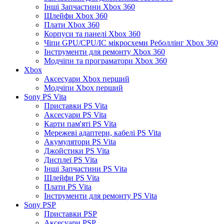
Інші Запчастини Xbox 360
Шлейфи Xbox 360
Плати Xbox 360
Корпуси та панелі Xbox 360
Чіпи GPU/CPU/IC мікросхеми Реболлінг Xbox 360
Інструменти для ремонту Xbox 360
Модчіпи та програматори Xbox 360
Xbox
Аксесуари Xbox перший
Модчіпи Xbox перший
Sony PS Vita
Приставки PS Vita
Аксесуари PS Vita
Карти пам'яті PS Vita
Мережеві адаптери, кабелі PS Vita
Акумулятори PS Vita
Джойстики PS Vita
Дисплеї PS Vita
Інші Запчастини PS Vita
Шлейфи PS Vita
Плати PS Vita
Інструменти для ремонту PS Vita
Sony PSP
Приставки PSP
Аксесуари PSP