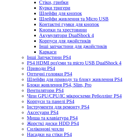
Стіки, грибки
Курки тригери
Шлейфи для кнопок
Шлейфи живлення та Micro USB
Контактні гумки для кнопок
Кнопки та хрестовини
Акумулятори DualShock 4
Корпуси для джойстиків
Інші запчастини для джойстиків
Каркаси
Інші Запчастини PS4
PS4 HDMI роз'єми та micro USB DualShock 4
Приводи PS4
Оптичні головки PS4
Шлейфи для приводу та блоку живлення PS4
Блоки живлення PS4, Slim, Pro
Вентилятори PS4
Чіпи GPU/CPU/IC мікросхеми Реболлінг PS4
Корпуси та панелі PS4
Інструменти для ремонту PS4
Аксесуари PS4
Миша та клавіатура PS4
Жорсткі диски HDD PS4
Силіконові чохли
Насадки на стіки PS4