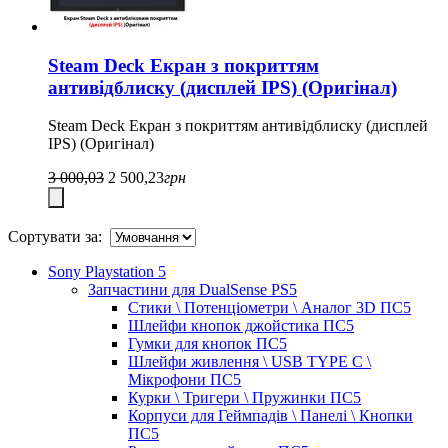
Steam Deck Екран з покриттям
антивідблиску (дисплей IPS) (Оригінал)
Steam Deck Екран з покриттям антивідблиску (дисплей
IPS) (Оригінал)
3 000,03
2 500,23
грн
Сортувати за:
Sony Playstation 5
Запчастини для DualSense PS5
Стики \ Потенціометри \ Аналог 3D ПС5
Шлейфи кнопок джойстика ПС5
Гумки для кнопок ПС5
Шлейфи живлення \ USB TYPE C \
Мікрофони ПС5
Курки \ Тригери \ Пружинки ПС5
Корпуси для Геймпадів \ Панелі \ Кнопки
ПС5