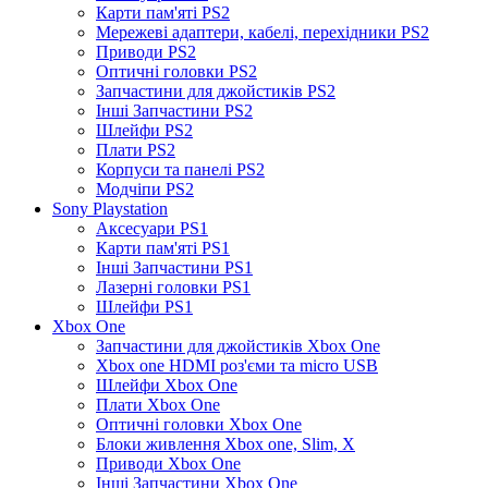
Карти пам'яті PS2
Мережеві адаптери, кабелі, перехідники PS2
Приводи PS2
Оптичні головки PS2
Запчастини для джойстиків PS2
Інші Запчастини PS2
Шлейфи PS2
Плати PS2
Корпуси та панелі PS2
Модчіпи PS2
Sony Playstation
Аксесуари PS1
Карти пам'яті PS1
Інші Запчастини PS1
Лазерні головки PS1
Шлейфи PS1
Xbox One
Запчастини для джойстиків Xbox One
Xbox one HDMI роз'єми та micro USB
Шлейфи Xbox One
Плати Xbox One
Оптичні головки Xbox One
Блоки живлення Xbox one, Slim, X
Приводи Xbox One
Інші Запчастини Xbox One