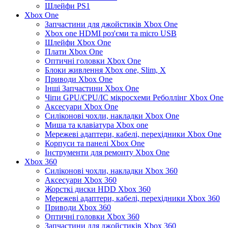
Шлейфи PS1
Xbox One
Запчастини для джойстиків Xbox One
Xbox one HDMI роз'єми та micro USB
Шлейфи Xbox One
Плати Xbox One
Оптичні головки Xbox One
Блоки живлення Xbox one, Slim, X
Приводи Xbox One
Інші Запчастини Xbox One
Чіпи GPU/CPU/IC мікросхеми Реболлінг Xbox One
Аксесуари Xbox One
Силіконові чохли, накладки Xbox One
Миша та клавіатура Xbox one
Мережеві адаптери, кабелі, перехідники Xbox One
Корпуси та панелі Xbox One
Інструменти для ремонту Xbox One
Xbox 360
Силіконові чохли, накладки Xbox 360
Аксесуари Xbox 360
Жорсткі диски HDD Xbox 360
Мережеві адаптери, кабелі, перехідники Xbox 360
Приводи Xbox 360
Оптичні головки Xbox 360
Запчастини для джойстиків Xbox 360