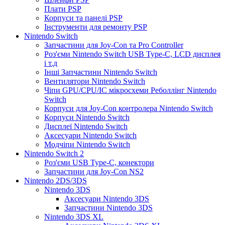
Плати PSP
Корпуси та панелі PSP
Інструменти для ремонту PSP
Nintendo Switch
Запчастини для Joy-Con та Pro Controller
Роз'єми Nintendo Switch USB Type-C, LCD дисплея
і т.д
Інші Запчастини Nintendo Switch
Вентилятори Nintendo Switch
Чіпи GPU/CPU/IC мікросхеми Реболлінг Nintendo
Switch
Корпуси для Joy-Con контролера Nintendo Switch
Корпуси Nintendo Switch
Дисплеї Nintendo Switch
Аксесуари Nintendo Switch
Модчіпи Nintendo Switch
Nintendo Switch 2
Роз'єми USB Type-C, конектори
Запчастини для Joy-Con NS2
Nintendo 2DS/3DS
Nintendo 3DS
Аксесуари Nintendo 3DS
Запчастини Nintendo 3DS
Nintendo 3DS XL