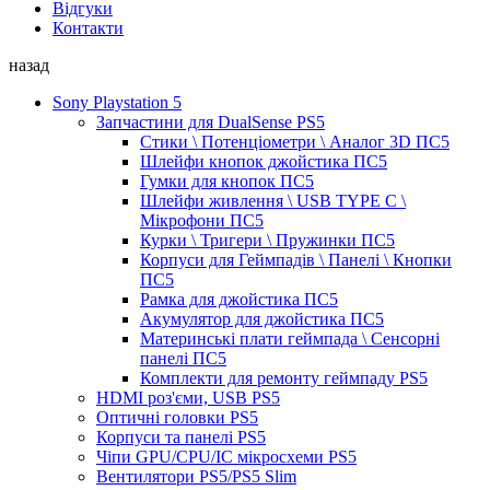
Відгуки
Контакти
назад
Sony Playstation 5
Запчастини для DualSense PS5
Стики \ Потенціометри \ Аналог 3D ПС5
Шлейфи кнопок джойстика ПС5
Гумки для кнопок ПС5
Шлейфи живлення \ USB TYPE C \
Мікрофони ПС5
Курки \ Тригери \ Пружинки ПС5
Корпуси для Геймпадів \ Панелі \ Кнопки
ПС5
Рамка для джойстика ПС5
Акумулятор для джойстика ПС5
Материнські плати геймпада \ Сенсорні
панелі ПС5
Комплекти для ремонту геймпаду PS5
HDMI роз'єми, USB PS5
Оптичні головки PS5
Корпуси та панелі PS5
Чіпи GPU/CPU/IC мікросхеми PS5
Вентилятори PS5/PS5 Slim