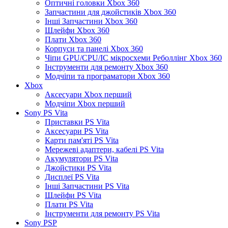
Оптичні головки Xbox 360
Запчастини для джойстиків Xbox 360
Інші Запчастини Xbox 360
Шлейфи Xbox 360
Плати Xbox 360
Корпуси та панелі Xbox 360
Чіпи GPU/CPU/IC мікросхеми Реболлінг Xbox 360
Інструменти для ремонту Xbox 360
Модчіпи та програматори Xbox 360
Xbox
Аксесуари Xbox перший
Модчіпи Xbox перший
Sony PS Vita
Приставки PS Vita
Аксесуари PS Vita
Карти пам'яті PS Vita
Мережеві адаптери, кабелі PS Vita
Акумулятори PS Vita
Джойстики PS Vita
Дисплеї PS Vita
Інші Запчастини PS Vita
Шлейфи PS Vita
Плати PS Vita
Інструменти для ремонту PS Vita
Sony PSP