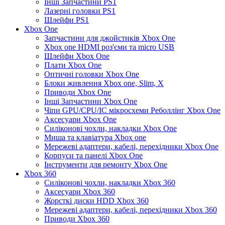
Інші Запчастини PS1
Лазерні головки PS1
Шлейфи PS1
Xbox One
Запчастини для джойстиків Xbox One
Xbox one HDMI роз'єми та micro USB
Шлейфи Xbox One
Плати Xbox One
Оптичні головки Xbox One
Блоки живлення Xbox one, Slim, X
Приводи Xbox One
Інші Запчастини Xbox One
Чіпи GPU/CPU/IC мікросхеми Реболлінг Xbox One
Аксесуари Xbox One
Силіконові чохли, накладки Xbox One
Миша та клавіатура Xbox one
Мережеві адаптери, кабелі, перехідники Xbox One
Корпуси та панелі Xbox One
Інструменти для ремонту Xbox One
Xbox 360
Силіконові чохли, накладки Xbox 360
Аксесуари Xbox 360
Жорсткі диски HDD Xbox 360
Мережеві адаптери, кабелі, перехідники Xbox 360
Приводи Xbox 360