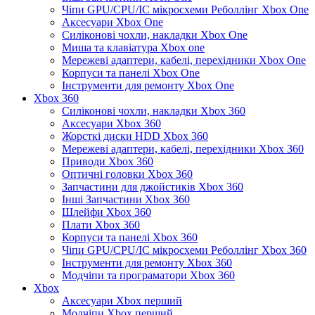
Чіпи GPU/CPU/IC мікросхеми Реболлінг Xbox One
Аксесуари Xbox One
Силіконові чохли, накладки Xbox One
Миша та клавіатура Xbox one
Мережеві адаптери, кабелі, перехідники Xbox One
Корпуси та панелі Xbox One
Інструменти для ремонту Xbox One
Xbox 360
Силіконові чохли, накладки Xbox 360
Аксесуари Xbox 360
Жорсткі диски HDD Xbox 360
Мережеві адаптери, кабелі, перехідники Xbox 360
Приводи Xbox 360
Оптичні головки Xbox 360
Запчастини для джойстиків Xbox 360
Інші Запчастини Xbox 360
Шлейфи Xbox 360
Плати Xbox 360
Корпуси та панелі Xbox 360
Чіпи GPU/CPU/IC мікросхеми Реболлінг Xbox 360
Інструменти для ремонту Xbox 360
Модчіпи та програматори Xbox 360
Xbox
Аксесуари Xbox перший
Модчіпи Xbox перший