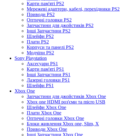
Карти пам'яті PS2
Мережеві адаптери, кабелі, перехідники PS2
Приводи PS2
Оптичні головки PS2
Запчастини для джойстиків PS2
Інші Запчастини PS2
Шлейфи PS2
Плати PS2
Корпуси та панелі PS2
Модчіпи PS2
Sony Playstation
Аксесуари PS1
Карти пам'яті PS1
Інші Запчастини PS1
Лазерні головки PS1
Шлейфи PS1
Xbox One
Запчастини для джойстиків Xbox One
Xbox one HDMI роз'єми та micro USB
Шлейфи Xbox One
Плати Xbox One
Оптичні головки Xbox One
Блоки живлення Xbox one, Slim, X
Приводи Xbox One
Інші Запчастини Xbox One