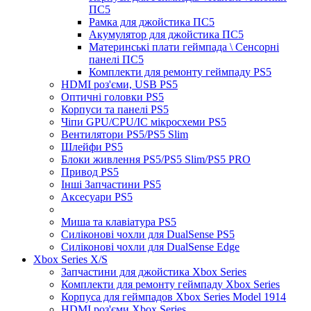
ПС5
Рамка для джойстика ПС5
Акумулятор для джойстика ПС5
Материнські плати геймпада \ Сенсорні
панелі ПС5
Комплекти для ремонту геймпаду PS5
HDMI роз'єми, USB PS5
Оптичні головки PS5
Корпуси та панелі PS5
Чіпи GPU/CPU/IC мікросхеми PS5
Вентилятори PS5/PS5 Slim
Шлейфи PS5
Блоки живлення PS5/PS5 Slim/PS5 PRO
Привод PS5
Інші Запчастини PS5
Аксесуари PS5
Миша та клавіатура PS5
Силіконові чохли для DualSense PS5
Силіконові чохли для DualSense Edge
Xbox Series X/S
Запчастини для джойстика Xbox Series
Комплекти для ремонту геймпаду Xbox Series
Корпуса для геймпадов Xbox Series Model 1914
HDMI роз'єми Xbox Series