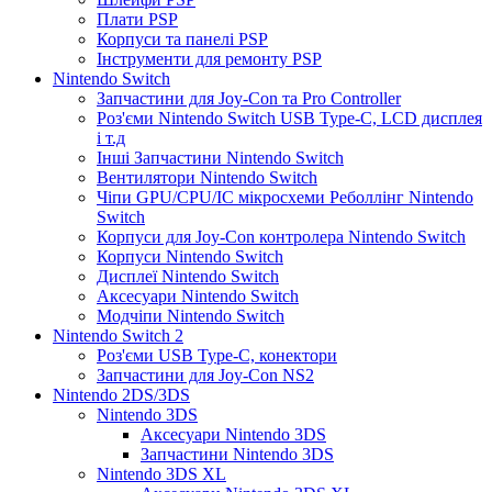
Плати PSP
Корпуси та панелі PSP
Інструменти для ремонту PSP
Nintendo Switch
Запчастини для Joy-Con та Pro Controller
Роз'єми Nintendo Switch USB Type-C, LCD дисплея
і т.д
Інші Запчастини Nintendo Switch
Вентилятори Nintendo Switch
Чіпи GPU/CPU/IC мікросхеми Реболлінг Nintendo
Switch
Корпуси для Joy-Con контролера Nintendo Switch
Корпуси Nintendo Switch
Дисплеї Nintendo Switch
Аксесуари Nintendo Switch
Модчіпи Nintendo Switch
Nintendo Switch 2
Роз'єми USB Type-C, конектори
Запчастини для Joy-Con NS2
Nintendo 2DS/3DS
Nintendo 3DS
Аксесуари Nintendo 3DS
Запчастини Nintendo 3DS
Nintendo 3DS XL