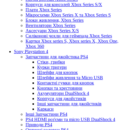
Корпуси для консолей Xbox Series S/X
Плати Xbox Series
Мікросхеми Xbox Series X та Xbox Series S
Блоки живлення, Xbox Series
Вентилятори Xbox Series
Аксесуари Xbox Series X/S
Силіконові чохли для геймпада Xbox Series
Картки Xbox series S, Xbox series X, Xbox One,
Xbox 360
Sony Playstation 4
Запчастини для джойстика PS4
Стіки, грибки
Курки тригери
Шлейфи для кнопок
Шлейфи живлення та Micro USB
Контактні гумки для кнопок
Кнопки та хрестовини
Акумулятори DualShock 4
Корпуси для джойстиків
Інші запчастини для джойстиків
Каркаси
Інші Запчастини PS4
PS4 HDMI роз'єми та micro USB DualShock 4
Приводи PS4
Оптичні головки PS4