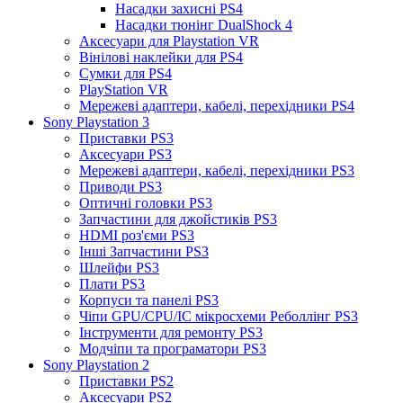
Насадки захисні PS4
Насадки тюнінг DualShock 4
Аксесуари для Playstation VR
Вінілові наклейки для PS4
Сумки для PS4
PlayStation VR
Мережеві адаптери, кабелі, перехідники PS4
Sony Playstation 3
Приставки PS3
Аксесуари PS3
Мережеві адаптери, кабелі, перехідники PS3
Приводи PS3
Оптичні головки PS3
Запчастини для джойстиків PS3
HDMI роз'єми PS3
Інші Запчастини PS3
Шлейфи PS3
Плати PS3
Корпуси та панелі PS3
Чіпи GPU/CPU/IC мікросхеми Реболлінг PS3
Інструменти для ремонту PS3
Модчіпи та програматори PS3
Sony Playstation 2
Приставки PS2
Аксесуари PS2