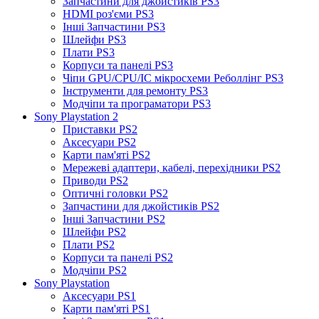
Запчастини для джойстиків PS3
HDMI роз'єми PS3
Інші Запчастини PS3
Шлейфи PS3
Плати PS3
Корпуси та панелі PS3
Чіпи GPU/CPU/IC мікросхеми Реболлінг PS3
Інструменти для ремонту PS3
Модчіпи та програматори PS3
Sony Playstation 2
Приставки PS2
Аксесуари PS2
Карти пам'яті PS2
Мережеві адаптери, кабелі, перехідники PS2
Приводи PS2
Оптичні головки PS2
Запчастини для джойстиків PS2
Інші Запчастини PS2
Шлейфи PS2
Плати PS2
Корпуси та панелі PS2
Модчіпи PS2
Sony Playstation
Аксесуари PS1
Карти пам'яті PS1