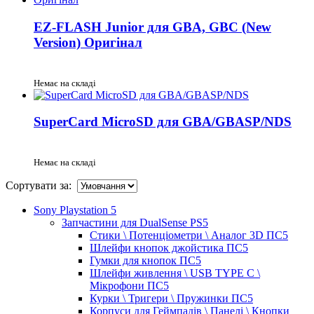
EZ-FLASH Junior для GBA, GBC (New
Version) Оригінал
Немає на складі
SuperCard MicroSD для GBA/GBASP/NDS
Немає на складі
Сортувати за:
Sony Playstation 5
Запчастини для DualSense PS5
Стики \ Потенціометри \ Аналог 3D ПС5
Шлейфи кнопок джойстика ПС5
Гумки для кнопок ПС5
Шлейфи живлення \ USB TYPE C \
Мікрофони ПС5
Курки \ Тригери \ Пружинки ПС5
Корпуси для Геймпадів \ Панелі \ Кнопки