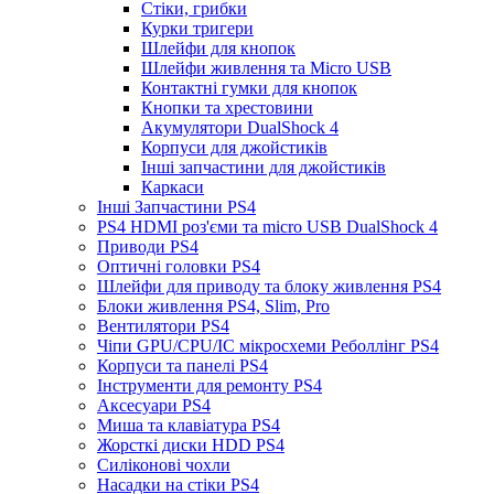
Стіки, грибки
Курки тригери
Шлейфи для кнопок
Шлейфи живлення та Micro USB
Контактні гумки для кнопок
Кнопки та хрестовини
Акумулятори DualShock 4
Корпуси для джойстиків
Інші запчастини для джойстиків
Каркаси
Інші Запчастини PS4
PS4 HDMI роз'єми та micro USB DualShock 4
Приводи PS4
Оптичні головки PS4
Шлейфи для приводу та блоку живлення PS4
Блоки живлення PS4, Slim, Pro
Вентилятори PS4
Чіпи GPU/CPU/IC мікросхеми Реболлінг PS4
Корпуси та панелі PS4
Інструменти для ремонту PS4
Аксесуари PS4
Миша та клавіатура PS4
Жорсткі диски HDD PS4
Силіконові чохли
Насадки на стіки PS4