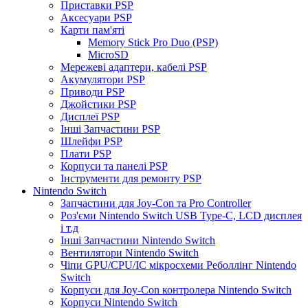
Приставки PSP
Аксесуари PSP
Карти пам'яті
Memory Stick Pro Duo (PSP)
MicroSD
Мережеві адаптери, кабелі PSP
Акумулятори PSP
Приводи PSP
Джойстики PSP
Дисплеї PSP
Інші Запчастини PSP
Шлейфи PSP
Плати PSP
Корпуси та панелі PSP
Інструменти для ремонту PSP
Nintendo Switch
Запчастини для Joy-Con та Pro Controller
Роз'єми Nintendo Switch USB Type-C, LCD дисплея
і т.д
Інші Запчастини Nintendo Switch
Вентилятори Nintendo Switch
Чіпи GPU/CPU/IC мікросхеми Реболлінг Nintendo
Switch
Корпуси для Joy-Con контролера Nintendo Switch
Корпуси Nintendo Switch