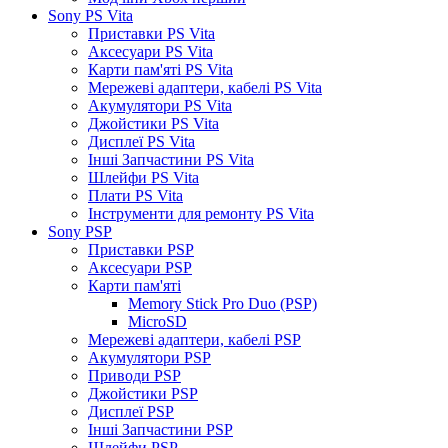
Sony PS Vita
Приставки PS Vita
Аксесуари PS Vita
Карти пам'яті PS Vita
Мережеві адаптери, кабелі PS Vita
Акумулятори PS Vita
Джойстики PS Vita
Дисплеї PS Vita
Інші Запчастини PS Vita
Шлейфи PS Vita
Плати PS Vita
Інструменти для ремонту PS Vita
Sony PSP
Приставки PSP
Аксесуари PSP
Карти пам'яті
Memory Stick Pro Duo (PSP)
MicroSD
Мережеві адаптери, кабелі PSP
Акумулятори PSP
Приводи PSP
Джойстики PSP
Дисплеї PSP
Інші Запчастини PSP
Шлейфи PSP