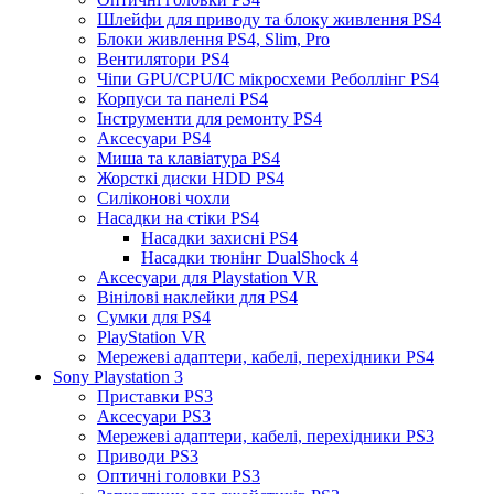
Шлейфи для приводу та блоку живлення PS4
Блоки живлення PS4, Slim, Pro
Вентилятори PS4
Чіпи GPU/CPU/IC мікросхеми Реболлінг PS4
Корпуси та панелі PS4
Інструменти для ремонту PS4
Аксесуари PS4
Миша та клавіатура PS4
Жорсткі диски HDD PS4
Силіконові чохли
Насадки на стіки PS4
Насадки захисні PS4
Насадки тюнінг DualShock 4
Аксесуари для Playstation VR
Вінілові наклейки для PS4
Сумки для PS4
PlayStation VR
Мережеві адаптери, кабелі, перехідники PS4
Sony Playstation 3
Приставки PS3
Аксесуари PS3
Мережеві адаптери, кабелі, перехідники PS3
Приводи PS3
Оптичні головки PS3