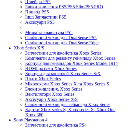
Шлейфи PS5
Блоки живлення PS5/PS5 Slim/PS5 PRO
Привод PS5
Інші Запчастини PS5
Аксесуари PS5
Миша та клавіатура PS5
Силіконові чохли для DualSense PS5
Силіконові чохли для DualSense Edge
Xbox Series X/S
Запчастини для джойстика Xbox Series
Комплекти для ремонту геймпаду Xbox Series
Корпуса для геймпадов Xbox Series Model 1914
HDMI роз'єми Xbox Series
Корпуси для консолей Xbox Series S/X
Плати Xbox Series
Мікросхеми Xbox Series X та Xbox Series S
Блоки живлення, Xbox Series
Вентилятори Xbox Series
Аксесуари Xbox Series X/S
Силіконові чохли для геймпада Xbox Series
Картки Xbox series S, Xbox series X, Xbox One,
Xbox 360
Sony Playstation 4
Запчастини для джойстика PS4