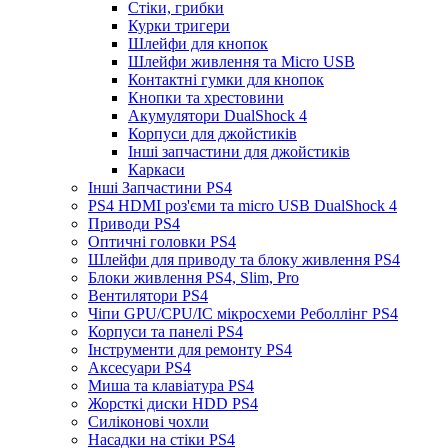
Стіки, грибки
Курки тригери
Шлейфи для кнопок
Шлейфи живлення та Micro USB
Контактні гумки для кнопок
Кнопки та хрестовини
Акумулятори DualShock 4
Корпуси для джойстиків
Інші запчастини для джойстиків
Каркаси
Інші Запчастини PS4
PS4 HDMI роз'єми та micro USB DualShock 4
Приводи PS4
Оптичні головки PS4
Шлейфи для приводу та блоку живлення PS4
Блоки живлення PS4, Slim, Pro
Вентилятори PS4
Чіпи GPU/CPU/IC мікросхеми Реболлінг PS4
Корпуси та панелі PS4
Інструменти для ремонту PS4
Аксесуари PS4
Миша та клавіатура PS4
Жорсткі диски HDD PS4
Силіконові чохли
Насадки на стіки PS4