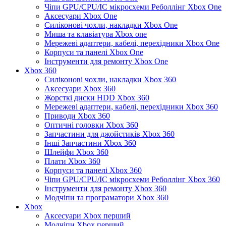
Чіпи GPU/CPU/IC мікросхеми Реболлінг Xbox One
Аксесуари Xbox One
Силіконові чохли, накладки Xbox One
Миша та клавіатура Xbox one
Мережеві адаптери, кабелі, перехідники Xbox One
Корпуси та панелі Xbox One
Інструменти для ремонту Xbox One
Xbox 360
Силіконові чохли, накладки Xbox 360
Аксесуари Xbox 360
Жорсткі диски HDD Xbox 360
Мережеві адаптери, кабелі, перехідники Xbox 360
Приводи Xbox 360
Оптичні головки Xbox 360
Запчастини для джойстиків Xbox 360
Інші Запчастини Xbox 360
Шлейфи Xbox 360
Плати Xbox 360
Корпуси та панелі Xbox 360
Чіпи GPU/CPU/IC мікросхеми Реболлінг Xbox 360
Інструменти для ремонту Xbox 360
Модчіпи та програматори Xbox 360
Xbox
Аксесуари Xbox перший
Модчіпи Xbox перший