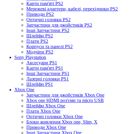
Карти пам'яті PS2
Мережеві адаптери, кабелі, перехідники PS2
Приводи PS2
Оптичні головки PS2
Запчастини для джойстиків PS2
Інші Запчастини PS2
Шлейфи PS2
Плати PS2
Корпуси та панелі PS2
Модчіпи PS2
Sony Playstation
Аксесуари PS1
Карти пам'яті PS1
Інші Запчастини PS1
Лазерні головки PS1
Шлейфи PS1
Xbox One
Запчастини для джойстиків Xbox One
Xbox one HDMI роз'єми та micro USB
Шлейфи Xbox One
Плати Xbox One
Оптичні головки Xbox One
Блоки живлення Xbox one, Slim, X
Приводи Xbox One
Інші Запчастини Xbox One