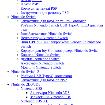
Плати PSP
Корпуси та панелі PSP
Інструменти для ремонту PSP
Nintendo Switch
Запчастини для Joy-Con та Pro Controller
Роз'єми Nintendo Switch USB Type-C, LCD дисплея
і т.д
Інші Запчастини Nintendo Switch
Вентилятори Nintendo Switch
Чіпи GPU/CPU/IC мікросхеми Реболлінг Nintendo
Switch
Корпуси для Joy-Con контролера Nintendo Switch
Корпуси Nintendo Switch
Дисплеї Nintendo Switch
Аксесуари Nintendo Switch
Модчіпи Nintendo Switch
Nintendo Switch 2
Роз'єми USB Type-C, конектори
Запчастини для Joy-Con NS2
Nintendo 2DS/3DS
Nintendo 3DS
Аксесуари Nintendo 3DS
Запчастини Nintendo 3DS
Nintendo 3DS XL