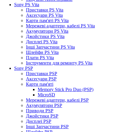
Sony PS Vita
Приставки PS Vita
Аксесуари PS Vita
Карти пам'яті PS Vita
Мережеві адаптери, кабелі PS Vita
Акумулятори PS Vita
Джойстики PS Vita
Дисплеї PS Vita
Інші Запчастини PS Vita
Шлейфи PS Vita
Плати PS Vita
Інструменти для ремонту PS Vita
Sony PSP
Приставки PSP
Аксесуари PSP
Карти пам'яті
Memory Stick Pro Duo (PSP)
MicroSD
Мережеві адаптери, кабелі PSP
Акумулятори PSP
Приводи PSP
Джойстики PSP
Дисплеї PSP
Інші Запчастини PSP
Шлейфи PSP