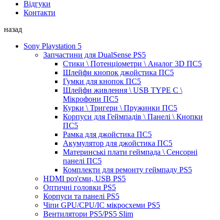
Відгуки
Контакти
назад
Sony Playstation 5
Запчастини для DualSense PS5
Стики \ Потенціометри \ Аналог 3D ПС5
Шлейфи кнопок джойстика ПС5
Гумки для кнопок ПС5
Шлейфи живлення \ USB TYPE C \
Мікрофони ПС5
Курки \ Тригери \ Пружинки ПС5
Корпуси для Геймпадів \ Панелі \ Кнопки
ПС5
Рамка для джойстика ПС5
Акумулятор для джойстика ПС5
Материнські плати геймпада \ Сенсорні
панелі ПС5
Комплекти для ремонту геймпаду PS5
HDMI роз'єми, USB PS5
Оптичні головки PS5
Корпуси та панелі PS5
Чіпи GPU/CPU/IC мікросхеми PS5
Вентилятори PS5/PS5 Slim