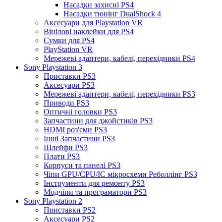
Насадки захисні PS4
Насадки тюнінг DualShock 4
Аксесуари для Playstation VR
Вінілові наклейки для PS4
Сумки для PS4
PlayStation VR
Мережеві адаптери, кабелі, перехідники PS4
Sony Playstation 3
Приставки PS3
Аксесуари PS3
Мережеві адаптери, кабелі, перехідники PS3
Приводи PS3
Оптичні головки PS3
Запчастини для джойстиків PS3
HDMI роз'єми PS3
Інші Запчастини PS3
Шлейфи PS3
Плати PS3
Корпуси та панелі PS3
Чіпи GPU/CPU/IC мікросхеми Реболлінг PS3
Інструменти для ремонту PS3
Модчіпи та програматори PS3
Sony Playstation 2
Приставки PS2
Аксесуари PS2