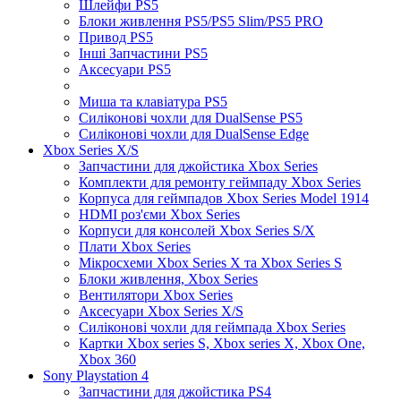
Шлейфи PS5
Блоки живлення PS5/PS5 Slim/PS5 PRO
Привод PS5
Інші Запчастини PS5
Аксесуари PS5
Миша та клавіатура PS5
Силіконові чохли для DualSense PS5
Силіконові чохли для DualSense Edge
Xbox Series X/S
Запчастини для джойстика Xbox Series
Комплекти для ремонту геймпаду Xbox Series
Корпуса для геймпадов Xbox Series Model 1914
HDMI роз'єми Xbox Series
Корпуси для консолей Xbox Series S/X
Плати Xbox Series
Мікросхеми Xbox Series X та Xbox Series S
Блоки живлення, Xbox Series
Вентилятори Xbox Series
Аксесуари Xbox Series X/S
Силіконові чохли для геймпада Xbox Series
Картки Xbox series S, Xbox series X, Xbox One,
Xbox 360
Sony Playstation 4
Запчастини для джойстика PS4