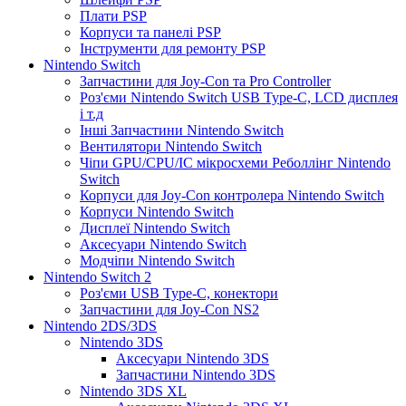
Плати PSP
Корпуси та панелі PSP
Інструменти для ремонту PSP
Nintendo Switch
Запчастини для Joy-Con та Pro Controller
Роз'єми Nintendo Switch USB Type-C, LCD дисплея
і т.д
Інші Запчастини Nintendo Switch
Вентилятори Nintendo Switch
Чіпи GPU/CPU/IC мікросхеми Реболлінг Nintendo
Switch
Корпуси для Joy-Con контролера Nintendo Switch
Корпуси Nintendo Switch
Дисплеї Nintendo Switch
Аксесуари Nintendo Switch
Модчіпи Nintendo Switch
Nintendo Switch 2
Роз'єми USB Type-C, конектори
Запчастини для Joy-Con NS2
Nintendo 2DS/3DS
Nintendo 3DS
Аксесуари Nintendo 3DS
Запчастини Nintendo 3DS
Nintendo 3DS XL