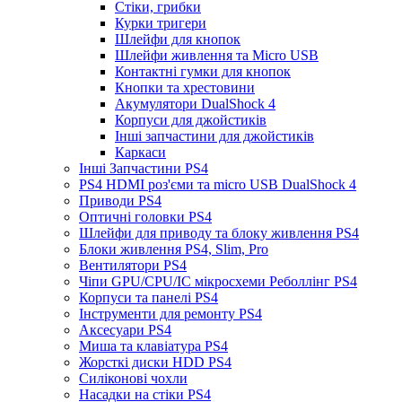
Стіки, грибки
Курки тригери
Шлейфи для кнопок
Шлейфи живлення та Micro USB
Контактні гумки для кнопок
Кнопки та хрестовини
Акумулятори DualShock 4
Корпуси для джойстиків
Інші запчастини для джойстиків
Каркаси
Інші Запчастини PS4
PS4 HDMI роз'єми та micro USB DualShock 4
Приводи PS4
Оптичні головки PS4
Шлейфи для приводу та блоку живлення PS4
Блоки живлення PS4, Slim, Pro
Вентилятори PS4
Чіпи GPU/CPU/IC мікросхеми Реболлінг PS4
Корпуси та панелі PS4
Інструменти для ремонту PS4
Аксесуари PS4
Миша та клавіатура PS4
Жорсткі диски HDD PS4
Силіконові чохли
Насадки на стіки PS4