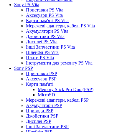
Sony PS Vita
Приставки PS Vita
Аксесуари PS Vita
Карти пам'яті PS Vita
Мережеві адаптери, кабелі PS Vita
Акумулятори PS Vita
Джойстики PS Vita
Дисплеї PS Vita
Інші Запчастини PS Vita
Шлейфи PS Vita
Плати PS Vita
Інструменти для ремонту PS Vita
Sony PSP
Приставки PSP
Аксесуари PSP
Карти пам'яті
Memory Stick Pro Duo (PSP)
MicroSD
Мережеві адаптери, кабелі PSP
Акумулятори PSP
Приводи PSP
Джойстики PSP
Дисплеї PSP
Інші Запчастини PSP
Шлейфи PSP