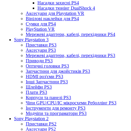
Насадки захисні PS4
Насадки тюнінг DualShock 4
Аксесуари для Playstation VR
Вінілові наклейки для PS4
Сумки для PS4
PlayStation VR
Мережеві адаптери, кабелі, перехідники PS4
Sony Playstation 3
Приставки PS3
Аксесуари PS3
Мережеві адаптери, кабелі, перехідники PS3
Приводи PS3
Оптичні головки PS3
Запчастини для джойстиків PS3
HDMI роз'єми PS3
Інші Запчастини PS3
Шлейфи PS3
Плати PS3
Корпуси та панелі PS3
Чіпи GPU/CPU/IC мікросхеми Реболлінг PS3
Інструменти для ремонту PS3
Модчіпи та програматори PS3
Sony Playstation 2
Приставки PS2
Аксесуари PS2