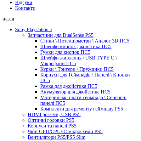
Відгуки
Контакти
назад
Sony Playstation 5
Запчастини для DualSense PS5
Стики \ Потенціометри \ Аналог 3D ПС5
Шлейфи кнопок джойстика ПС5
Гумки для кнопок ПС5
Шлейфи живлення \ USB TYPE C \
Мікрофони ПС5
Курки \ Тригери \ Пружинки ПС5
Корпуси для Геймпадів \ Панелі \ Кнопки
ПС5
Рамка для джойстика ПС5
Акумулятор для джойстика ПС5
Материнські плати геймпада \ Сенсорні
панелі ПС5
Комплекти для ремонту геймпаду PS5
HDMI роз'єми, USB PS5
Оптичні головки PS5
Корпуси та панелі PS5
Чіпи GPU/CPU/IC мікросхеми PS5
Вентилятори PS5/PS5 Slim