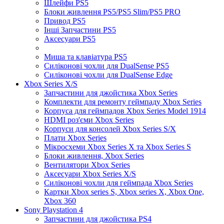
Шлейфи PS5
Блоки живлення PS5/PS5 Slim/PS5 PRO
Привод PS5
Інші Запчастини PS5
Аксесуари PS5
Миша та клавіатура PS5
Силіконові чохли для DualSense PS5
Силіконові чохли для DualSense Edge
Xbox Series X/S
Запчастини для джойстика Xbox Series
Комплекти для ремонту геймпаду Xbox Series
Корпуса для геймпадов Xbox Series Model 1914
HDMI роз'єми Xbox Series
Корпуси для консолей Xbox Series S/X
Плати Xbox Series
Мікросхеми Xbox Series X та Xbox Series S
Блоки живлення, Xbox Series
Вентилятори Xbox Series
Аксесуари Xbox Series X/S
Силіконові чохли для геймпада Xbox Series
Картки Xbox series S, Xbox series X, Xbox One,
Xbox 360
Sony Playstation 4
Запчастини для джойстика PS4