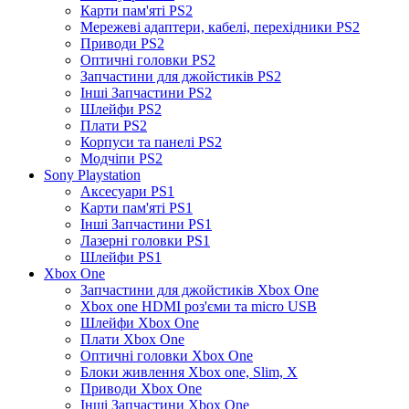
Карти пам'яті PS2
Мережеві адаптери, кабелі, перехідники PS2
Приводи PS2
Оптичні головки PS2
Запчастини для джойстиків PS2
Інші Запчастини PS2
Шлейфи PS2
Плати PS2
Корпуси та панелі PS2
Модчіпи PS2
Sony Playstation
Аксесуари PS1
Карти пам'яті PS1
Інші Запчастини PS1
Лазерні головки PS1
Шлейфи PS1
Xbox One
Запчастини для джойстиків Xbox One
Xbox one HDMI роз'єми та micro USB
Шлейфи Xbox One
Плати Xbox One
Оптичні головки Xbox One
Блоки живлення Xbox one, Slim, X
Приводи Xbox One
Інші Запчастини Xbox One