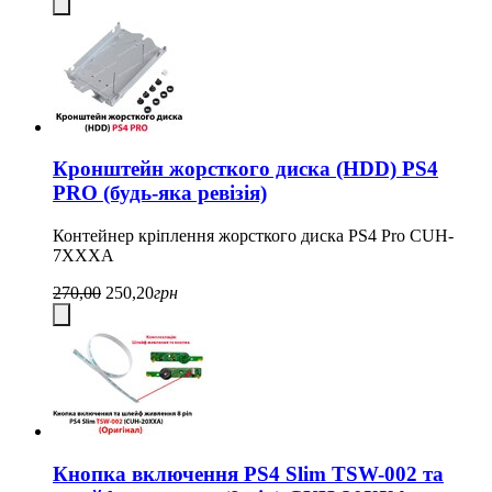
Кронштейн жорсткого диска (HDD) PS4
PRO (будь-яка ревізія)
Контейнер кріплення жорсткого диска PS4 Pro CUH-
7XXXA
270,00
250,20
грн
Кнопка включення PS4 Slim TSW-002 та