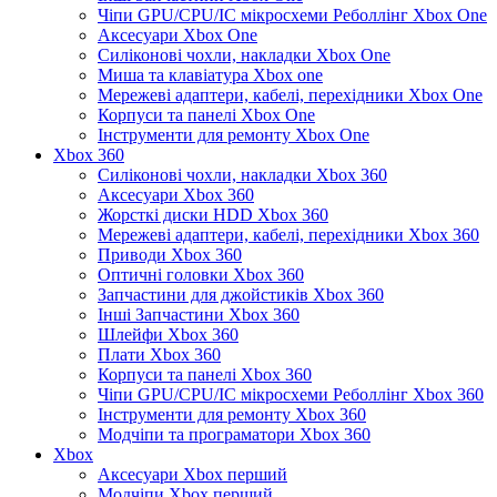
Чіпи GPU/CPU/IC мікросхеми Реболлінг Xbox One
Аксесуари Xbox One
Силіконові чохли, накладки Xbox One
Миша та клавіатура Xbox one
Мережеві адаптери, кабелі, перехідники Xbox One
Корпуси та панелі Xbox One
Інструменти для ремонту Xbox One
Xbox 360
Силіконові чохли, накладки Xbox 360
Аксесуари Xbox 360
Жорсткі диски HDD Xbox 360
Мережеві адаптери, кабелі, перехідники Xbox 360
Приводи Xbox 360
Оптичні головки Xbox 360
Запчастини для джойстиків Xbox 360
Інші Запчастини Xbox 360
Шлейфи Xbox 360
Плати Xbox 360
Корпуси та панелі Xbox 360
Чіпи GPU/CPU/IC мікросхеми Реболлінг Xbox 360
Інструменти для ремонту Xbox 360
Модчіпи та програматори Xbox 360
Xbox
Аксесуари Xbox перший
Модчіпи Xbox перший