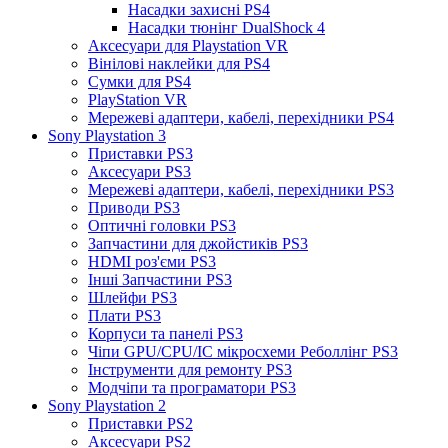
Насадки захисні PS4
Насадки тюнінг DualShock 4
Аксесуари для Playstation VR
Вінілові наклейки для PS4
Сумки для PS4
PlayStation VR
Мережеві адаптери, кабелі, перехідники PS4
Sony Playstation 3
Приставки PS3
Аксесуари PS3
Мережеві адаптери, кабелі, перехідники PS3
Приводи PS3
Оптичні головки PS3
Запчастини для джойстиків PS3
HDMI роз'єми PS3
Інші Запчастини PS3
Шлейфи PS3
Плати PS3
Корпуси та панелі PS3
Чіпи GPU/CPU/IC мікросхеми Реболлінг PS3
Інструменти для ремонту PS3
Модчіпи та програматори PS3
Sony Playstation 2
Приставки PS2
Аксесуари PS2