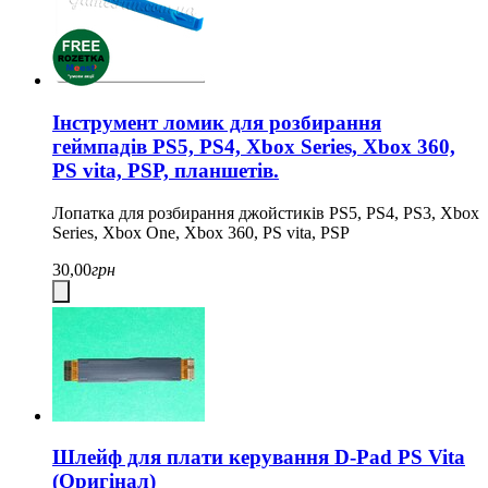
Інструмент ломик для розбирання
геймпадів PS5, PS4, Xbox Series, Xbox 360,
PS vita, PSP, планшетів.
Лопатка для розбирання джойстиків PS5, PS4, PS3, Xbox
Series, Xbox One, Xbox 360, PS vita, PSP
30,00
грн
Шлейф для плати керування D-Pad PS Vita
(Оригінал)