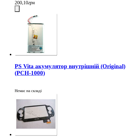
200,10
грн
PS Vita акумулятор внутрішній (Original)
(PCH-1000)
Немає на складі