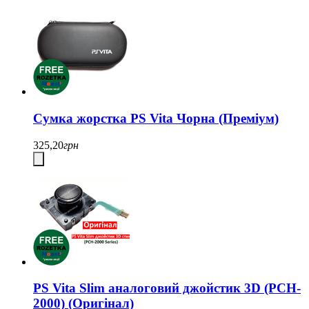
Сумка жорстка PS Vita Чорна (Преміум)
325,20
грн
PS Vita Slim аналоговий джойстик 3D (PCH-
2000) (Оригінал)