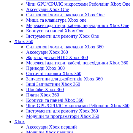
Чіпи GPU/CPU/IC мікросхеми Реболлінг Xbox One
Аксесуари Xbox One
Силіконові чохли, накладки Xbox One
Миша та клавіатура Xbox one
Мережеві адаптери, кабелі, перехідники Xbox One
Корпуси та панелі Xbox One
Інструменти для ремонту Xbox One
Xbox 360
Силіконові чохли, накладки Xbox 360
Аксесуари Xbox 360
Жорсткі диски HDD Xbox 360
Мережеві адаптери, кабелі, перехідники Xbox 360
Приводи Xbox 360
Оптичні головки Xbox 360
Запчастини для джойстиків Xbox 360
Інші Запчастини Xbox 360
Шлейфи Xbox 360
Плати Xbox 360
Корпуси та панелі Xbox 360
Чіпи GPU/CPU/IC мікросхеми Реболлінг Xbox 360
Інструменти для ремонту Xbox 360
Модчіпи та програматори Xbox 360
Xbox
Аксесуари Xbox перший
Модчіпи Xbox перший