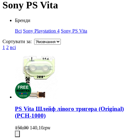
Sony PS Vita
Бренди
Всі
Sony Playstation 4
Sony PS Vita
Сортувати за:
1
2
всі
PS Vita Шлейф лівого тригера (Original)
(PCH-1000)
150,00
140,10
грн