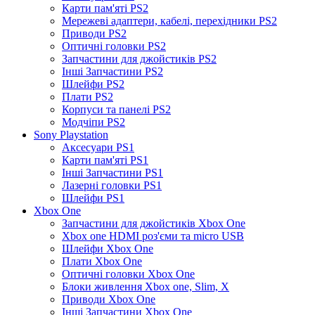
Карти пам'яті PS2
Мережеві адаптери, кабелі, перехідники PS2
Приводи PS2
Оптичні головки PS2
Запчастини для джойстиків PS2
Інші Запчастини PS2
Шлейфи PS2
Плати PS2
Корпуси та панелі PS2
Модчіпи PS2
Sony Playstation
Аксесуари PS1
Карти пам'яті PS1
Інші Запчастини PS1
Лазерні головки PS1
Шлейфи PS1
Xbox One
Запчастини для джойстиків Xbox One
Xbox one HDMI роз'єми та micro USB
Шлейфи Xbox One
Плати Xbox One
Оптичні головки Xbox One
Блоки живлення Xbox one, Slim, X
Приводи Xbox One
Інші Запчастини Xbox One