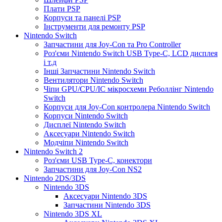
Плати PSP
Корпуси та панелі PSP
Інструменти для ремонту PSP
Nintendo Switch
Запчастини для Joy-Con та Pro Controller
Роз'єми Nintendo Switch USB Type-C, LCD дисплея
і т.д
Інші Запчастини Nintendo Switch
Вентилятори Nintendo Switch
Чіпи GPU/CPU/IC мікросхеми Реболлінг Nintendo
Switch
Корпуси для Joy-Con контролера Nintendo Switch
Корпуси Nintendo Switch
Дисплеї Nintendo Switch
Аксесуари Nintendo Switch
Модчіпи Nintendo Switch
Nintendo Switch 2
Роз'єми USB Type-C, конектори
Запчастини для Joy-Con NS2
Nintendo 2DS/3DS
Nintendo 3DS
Аксесуари Nintendo 3DS
Запчастини Nintendo 3DS
Nintendo 3DS XL