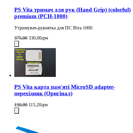
PS Vita тримач для рук (Hand Grip) (colorful)
premium (PCH-1000)
Утримувач-рукоятка для ПС Віта 1000
375,00
330,00
грн
PS Vita карта пам'яті MicroSD adapter-
перехідник (Оригінал)
150,00
115,20
грн