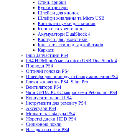
Стіки, грибки
Курки тригери
Шлейфи для кнопок
Шлейфи живлення та Micro USB
Контактні гумки для кнопок
Кнопки та хрестовини
Акумулятори DualShock 4
Корпуси для джойстиків
Інші запчастини для джойстиків
Каркаси
Інші Запчастини PS4
PS4 HDMI роз'єми та micro USB DualShock 4
Приводи PS4
Оптичні головки PS4
Шлейфи для приводу та блоку живлення PS4
Блоки живлення PS4, Slim, Pro
Вентилятори PS4
Чіпи GPU/CPU/IC мікросхеми Реболлінг PS4
Корпуси та панелі PS4
Інструменти для ремонту PS4
Аксесуари PS4
Миша та клавіатура PS4
Жорсткі диски HDD PS4
Силіконові чохли
Насадки на стіки PS4