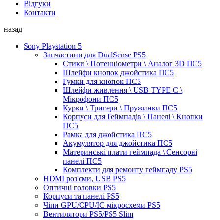
Відгуки
Контакти
назад
Sony Playstation 5
Запчастини для DualSense PS5
Стики \ Потенціометри \ Аналог 3D ПС5
Шлейфи кнопок джойстика ПС5
Гумки для кнопок ПС5
Шлейфи живлення \ USB TYPE C \
Мікрофони ПС5
Курки \ Тригери \ Пружинки ПС5
Корпуси для Геймпадів \ Панелі \ Кнопки
ПС5
Рамка для джойстика ПС5
Акумулятор для джойстика ПС5
Материнські плати геймпада \ Сенсорні
панелі ПС5
Комплекти для ремонту геймпаду PS5
HDMI роз'єми, USB PS5
Оптичні головки PS5
Корпуси та панелі PS5
Чіпи GPU/CPU/IC мікросхеми PS5
Вентилятори PS5/PS5 Slim