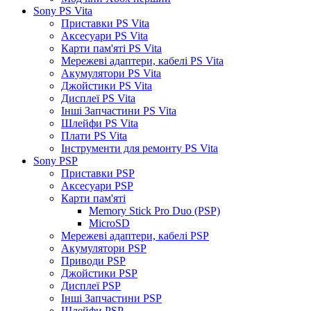
Sony PS Vita
Приставки PS Vita
Аксесуари PS Vita
Карти пам'яті PS Vita
Мережеві адаптери, кабелі PS Vita
Акумулятори PS Vita
Джойстики PS Vita
Дисплеї PS Vita
Інші Запчастини PS Vita
Шлейфи PS Vita
Плати PS Vita
Інструменти для ремонту PS Vita
Sony PSP
Приставки PSP
Аксесуари PSP
Карти пам'яті
Memory Stick Pro Duo (PSP)
MicroSD
Мережеві адаптери, кабелі PSP
Акумулятори PSP
Приводи PSP
Джойстики PSP
Дисплеї PSP
Інші Запчастини PSP
Шлейфи PSP