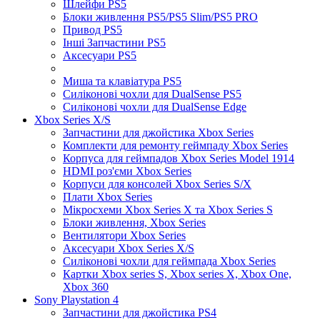
Шлейфи PS5
Блоки живлення PS5/PS5 Slim/PS5 PRO
Привод PS5
Інші Запчастини PS5
Аксесуари PS5
Миша та клавіатура PS5
Силіконові чохли для DualSense PS5
Силіконові чохли для DualSense Edge
Xbox Series X/S
Запчастини для джойстика Xbox Series
Комплекти для ремонту геймпаду Xbox Series
Корпуса для геймпадов Xbox Series Model 1914
HDMI роз'єми Xbox Series
Корпуси для консолей Xbox Series S/X
Плати Xbox Series
Мікросхеми Xbox Series X та Xbox Series S
Блоки живлення, Xbox Series
Вентилятори Xbox Series
Аксесуари Xbox Series X/S
Силіконові чохли для геймпада Xbox Series
Картки Xbox series S, Xbox series X, Xbox One,
Xbox 360
Sony Playstation 4
Запчастини для джойстика PS4