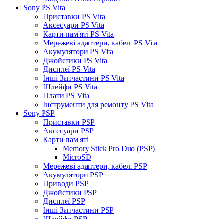
Sony PS Vita
Приставки PS Vita
Аксесуари PS Vita
Карти пам'яті PS Vita
Мережеві адаптери, кабелі PS Vita
Акумулятори PS Vita
Джойстики PS Vita
Дисплеї PS Vita
Інші Запчастини PS Vita
Шлейфи PS Vita
Плати PS Vita
Інструменти для ремонту PS Vita
Sony PSP
Приставки PSP
Аксесуари PSP
Карти пам'яті
Memory Stick Pro Duo (PSP)
MicroSD
Мережеві адаптери, кабелі PSP
Акумулятори PSP
Приводи PSP
Джойстики PSP
Дисплеї PSP
Інші Запчастини PSP
Шлейфи PSP