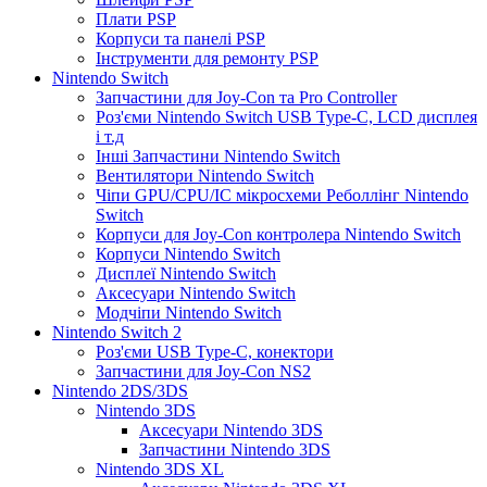
Плати PSP
Корпуси та панелі PSP
Інструменти для ремонту PSP
Nintendo Switch
Запчастини для Joy-Con та Pro Controller
Роз'єми Nintendo Switch USB Type-C, LCD дисплея
і т.д
Інші Запчастини Nintendo Switch
Вентилятори Nintendo Switch
Чіпи GPU/CPU/IC мікросхеми Реболлінг Nintendo
Switch
Корпуси для Joy-Con контролера Nintendo Switch
Корпуси Nintendo Switch
Дисплеї Nintendo Switch
Аксесуари Nintendo Switch
Модчіпи Nintendo Switch
Nintendo Switch 2
Роз'єми USB Type-C, конектори
Запчастини для Joy-Con NS2
Nintendo 2DS/3DS
Nintendo 3DS
Аксесуари Nintendo 3DS
Запчастини Nintendo 3DS
Nintendo 3DS XL