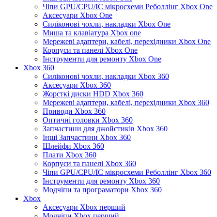
Чіпи GPU/CPU/IC мікросхеми Реболлінг Xbox One
Аксесуари Xbox One
Силіконові чохли, накладки Xbox One
Миша та клавіатура Xbox one
Мережеві адаптери, кабелі, перехідники Xbox One
Корпуси та панелі Xbox One
Інструменти для ремонту Xbox One
Xbox 360
Силіконові чохли, накладки Xbox 360
Аксесуари Xbox 360
Жорсткі диски HDD Xbox 360
Мережеві адаптери, кабелі, перехідники Xbox 360
Приводи Xbox 360
Оптичні головки Xbox 360
Запчастини для джойстиків Xbox 360
Інші Запчастини Xbox 360
Шлейфи Xbox 360
Плати Xbox 360
Корпуси та панелі Xbox 360
Чіпи GPU/CPU/IC мікросхеми Реболлінг Xbox 360
Інструменти для ремонту Xbox 360
Модчіпи та програматори Xbox 360
Xbox
Аксесуари Xbox перший
Модчіпи Xbox перший