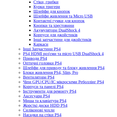
Стіки, грибки
Курки тригери
Шлейфи для кнопок
Шлейфи живлення та Micro USB
Контактні гумки для кнопок
Кнопки та хрестовини
Акумулятори DualShock 4
Корпуси для джойстиків
Інші запчастини для джойстиків
Каркаси
Інші Запчастини PS4
PS4 HDMI роз'єми та micro USB DualShock 4
Приводи PS4
Оптичні головки PS4
Шлейфи для приводу та блоку живлення PS4
Блоки живлення PS4, Slim, Pro
Вентилятори PS4
Чіпи GPU/CPU/IC мікросхеми Реболлінг PS4
Корпуси та панелі PS4
Інструменти для ремонту PS4
Аксесуари PS4
Миша та клавіатура PS4
Жорсткі диски HDD PS4
Силіконові чохли
Насадки на стіки PS4