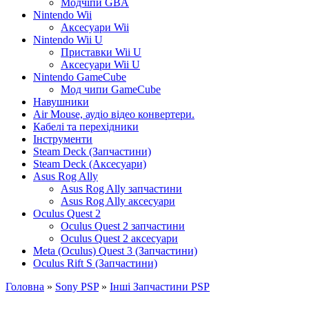
Модчіпи GBA
Nintendo Wii
Аксесуари Wii
Nintendo Wii U
Приставки Wii U
Аксесуари Wii U
Nintendo GameCube
Мод чипи GameCube
Навушники
Air Mouse, аудіо відео конвертери.
Кабелі та перехідники
Інструменти
Steam Deck (Запчастини)
Steam Deck (Аксесуари)
Asus Rog Ally
Asus Rog Ally запчастини
Asus Rog Ally аксесуари
Oculus Quest 2
Oculus Quest 2 запчастини
Oculus Quest 2 аксесуари
Meta (Oculus) Quest 3 (Запчастини)
Oculus Rift S (Запчастини)
Головна
»
Sony PSP
»
Інші Запчастини PSP