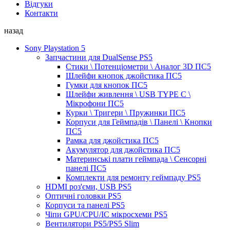
Відгуки
Контакти
назад
Sony Playstation 5
Запчастини для DualSense PS5
Стики \ Потенціометри \ Аналог 3D ПС5
Шлейфи кнопок джойстика ПС5
Гумки для кнопок ПС5
Шлейфи живлення \ USB TYPE C \
Мікрофони ПС5
Курки \ Тригери \ Пружинки ПС5
Корпуси для Геймпадів \ Панелі \ Кнопки
ПС5
Рамка для джойстика ПС5
Акумулятор для джойстика ПС5
Материнські плати геймпада \ Сенсорні
панелі ПС5
Комплекти для ремонту геймпаду PS5
HDMI роз'єми, USB PS5
Оптичні головки PS5
Корпуси та панелі PS5
Чіпи GPU/CPU/IC мікросхеми PS5
Вентилятори PS5/PS5 Slim