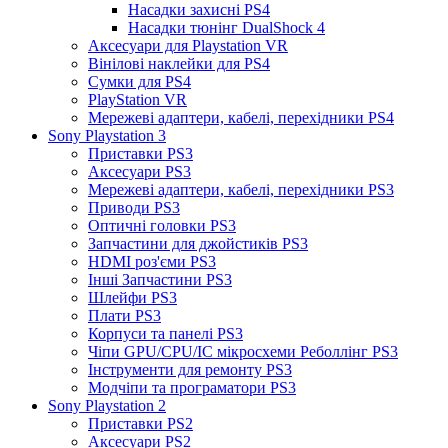
Насадки захисні PS4
Насадки тюнінг DualShock 4
Аксесуари для Playstation VR
Вінілові наклейки для PS4
Сумки для PS4
PlayStation VR
Мережеві адаптери, кабелі, перехідники PS4
Sony Playstation 3
Приставки PS3
Аксесуари PS3
Мережеві адаптери, кабелі, перехідники PS3
Приводи PS3
Оптичні головки PS3
Запчастини для джойстиків PS3
HDMI роз'єми PS3
Інші Запчастини PS3
Шлейфи PS3
Плати PS3
Корпуси та панелі PS3
Чіпи GPU/CPU/IC мікросхеми Реболлінг PS3
Інструменти для ремонту PS3
Модчіпи та програматори PS3
Sony Playstation 2
Приставки PS2
Аксесуари PS2