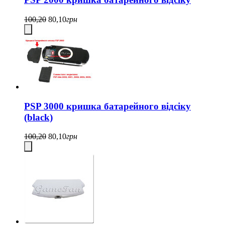
100,20
80,10
грн
PSP 3000 кришка батарейного відсіку
(black)
100,20
80,10
грн