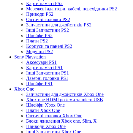
Карти пам'яті PS2
Мережеві адаптери, кабелі, перехідники PS2
Приводи PS2
Оптичні головки PS2
Запчастини для джойстиків PS2
Інші Запчастини PS2
Шлейфи PS2
Плати PS2
Корпуси та панелі PS2
Модчіпи PS2
Sony Playstation
Аксесуари PS1
Карти пам'яті PS1
Інші Запчастини PS1
Лазерні головки PS1
Шлейфи PS1
Xbox One
Запчастини для джойстиків Xbox One
Xbox one HDMI роз'єми та micro USB
Шлейфи Xbox One
Плати Xbox One
Оптичні головки Xbox One
Блоки живлення Xbox one, Slim, X
Приводи Xbox One
Інші Запчастини Xbox One