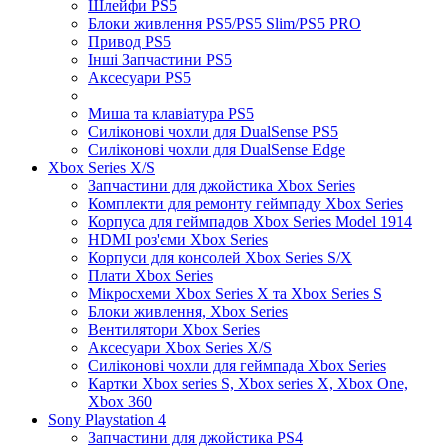
Шлейфи PS5
Блоки живлення PS5/PS5 Slim/PS5 PRO
Привод PS5
Інші Запчастини PS5
Аксесуари PS5
Миша та клавіатура PS5
Силіконові чохли для DualSense PS5
Силіконові чохли для DualSense Edge
Xbox Series X/S
Запчастини для джойстика Xbox Series
Комплекти для ремонту геймпаду Xbox Series
Корпуса для геймпадов Xbox Series Model 1914
HDMI роз'єми Xbox Series
Корпуси для консолей Xbox Series S/X
Плати Xbox Series
Мікросхеми Xbox Series X та Xbox Series S
Блоки живлення, Xbox Series
Вентилятори Xbox Series
Аксесуари Xbox Series X/S
Силіконові чохли для геймпада Xbox Series
Картки Xbox series S, Xbox series X, Xbox One,
Xbox 360
Sony Playstation 4
Запчастини для джойстика PS4