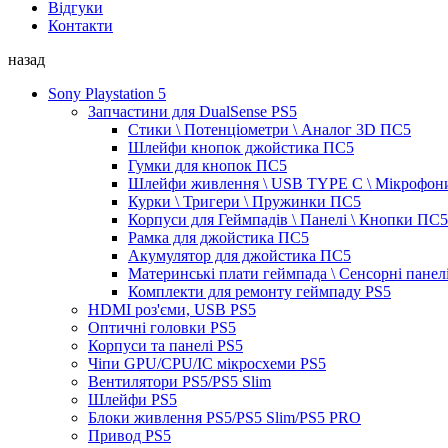
Відгуки
Контакти
назад
Sony Playstation 5
Запчастини для DualSense PS5
Стики \ Потенціометри \ Аналог 3D ПС5
Шлейфи кнопок джойстика ПС5
Гумки для кнопок ПС5
Шлейфи живлення \ USB TYPE C \ Мікрофон
Курки \ Тригери \ Пружинки ПС5
Корпуси для Геймпадів \ Панелі \ Кнопки ПС5
Рамка для джойстика ПС5
Акумулятор для джойстика ПС5
Материнські плати геймпада \ Сенсорні панел
Комплекти для ремонту геймпаду PS5
HDMI роз'єми, USB PS5
Оптичні головки PS5
Корпуси та панелі PS5
Чіпи GPU/CPU/IC мікросхеми PS5
Вентилятори PS5/PS5 Slim
Шлейфи PS5
Блоки живлення PS5/PS5 Slim/PS5 PRO
Привод PS5