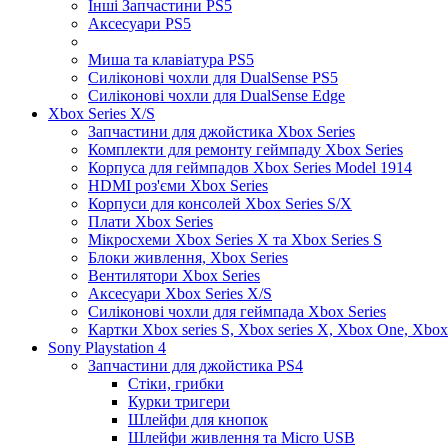
Інші Запчастини PS5
Аксесуари PS5
Миша та клавіатура PS5
Силіконові чохли для DualSense PS5
Силіконові чохли для DualSense Edge
Xbox Series X/S
Запчастини для джойстика Xbox Series
Комплекти для ремонту геймпаду Xbox Series
Корпуса для геймпадов Xbox Series Model 1914
HDMI роз'єми Xbox Series
Корпуси для консолей Xbox Series S/X
Плати Xbox Series
Мікросхеми Xbox Series X та Xbox Series S
Блоки живлення, Xbox Series
Вентилятори Xbox Series
Аксесуари Xbox Series X/S
Силіконові чохли для геймпада Xbox Series
Картки Xbox series S, Xbox series X, Xbox One, Xbox
Sony Playstation 4
Запчастини для джойстика PS4
Стіки, грибки
Курки тригери
Шлейфи для кнопок
Шлейфи живлення та Micro USB