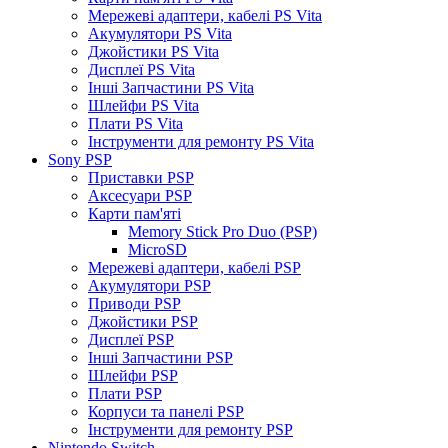
Мережеві адаптери, кабелі PS Vita
Акумулятори PS Vita
Джойстики PS Vita
Дисплеї PS Vita
Інші Запчастини PS Vita
Шлейфи PS Vita
Плати PS Vita
Інструменти для ремонту PS Vita
Sony PSP
Приставки PSP
Аксесуари PSP
Карти пам'яті
Memory Stick Pro Duo (PSP)
MicroSD
Мережеві адаптери, кабелі PSP
Акумулятори PSP
Приводи PSP
Джойстики PSP
Дисплеї PSP
Інші Запчастини PSP
Шлейфи PSP
Плати PSP
Корпуси та панелі PSP
Інструменти для ремонту PSP
Nintendo Switch