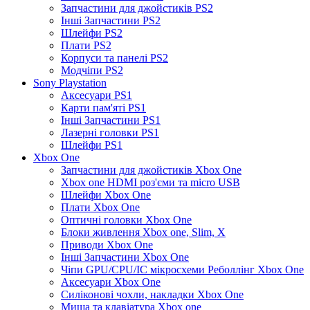
Запчастини для джойстиків PS2
Інші Запчастини PS2
Шлейфи PS2
Плати PS2
Корпуси та панелі PS2
Модчіпи PS2
Sony Playstation
Аксесуари PS1
Карти пам'яті PS1
Інші Запчастини PS1
Лазерні головки PS1
Шлейфи PS1
Xbox One
Запчастини для джойстиків Xbox One
Xbox one HDMI роз'єми та micro USB
Шлейфи Xbox One
Плати Xbox One
Оптичні головки Xbox One
Блоки живлення Xbox one, Slim, X
Приводи Xbox One
Інші Запчастини Xbox One
Чіпи GPU/CPU/IC мікросхеми Реболлінг Xbox One
Аксесуари Xbox One
Силіконові чохли, накладки Xbox One
Миша та клавіатура Xbox one