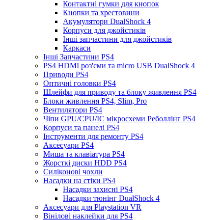
Контактні гумки для кнопок
Кнопки та хрестовини
Акумулятори DualShock 4
Корпуси для джойстиків
Інші запчастини для джойстиків
Каркаси
Інші Запчастини PS4
PS4 HDMI роз'єми та micro USB DualShock 4
Приводи PS4
Оптичні головки PS4
Шлейфи для приводу та блоку живлення PS4
Блоки живлення PS4, Slim, Pro
Вентилятори PS4
Чіпи GPU/CPU/IC мікросхеми Реболлінг PS4
Корпуси та панелі PS4
Інструменти для ремонту PS4
Аксесуари PS4
Миша та клавіатура PS4
Жорсткі диски HDD PS4
Силіконові чохли
Насадки на стіки PS4
Насадки захисні PS4
Насадки тюнінг DualShock 4
Аксесуари для Playstation VR
Вінілові наклейки для PS4