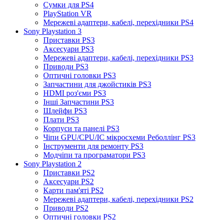
Сумки для PS4
PlayStation VR
Мережеві адаптери, кабелі, перехідники PS4
Sony Playstation 3
Приставки PS3
Аксесуари PS3
Мережеві адаптери, кабелі, перехідники PS3
Приводи PS3
Оптичні головки PS3
Запчастини для джойстиків PS3
HDMI роз'єми PS3
Інші Запчастини PS3
Шлейфи PS3
Плати PS3
Корпуси та панелі PS3
Чіпи GPU/CPU/IC мікросхеми Реболлінг PS3
Інструменти для ремонту PS3
Модчіпи та програматори PS3
Sony Playstation 2
Приставки PS2
Аксесуари PS2
Карти пам'яті PS2
Мережеві адаптери, кабелі, перехідники PS2
Приводи PS2
Оптичні головки PS2