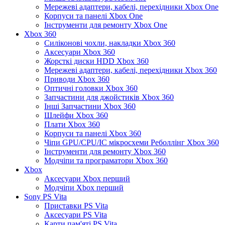
Мережеві адаптери, кабелі, перехідники Xbox One
Корпуси та панелі Xbox One
Інструменти для ремонту Xbox One
Xbox 360
Силіконові чохли, накладки Xbox 360
Аксесуари Xbox 360
Жорсткі диски HDD Xbox 360
Мережеві адаптери, кабелі, перехідники Xbox 360
Приводи Xbox 360
Оптичні головки Xbox 360
Запчастини для джойстиків Xbox 360
Інші Запчастини Xbox 360
Шлейфи Xbox 360
Плати Xbox 360
Корпуси та панелі Xbox 360
Чіпи GPU/CPU/IC мікросхеми Реболлінг Xbox 360
Інструменти для ремонту Xbox 360
Модчіпи та програматори Xbox 360
Xbox
Аксесуари Xbox перший
Модчіпи Xbox перший
Sony PS Vita
Приставки PS Vita
Аксесуари PS Vita
Карти пам'яті PS Vita