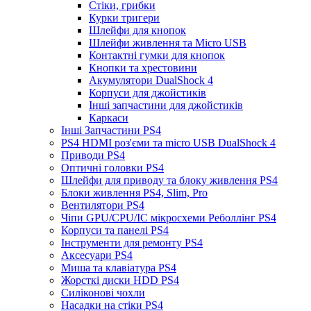
Стіки, грибки
Курки тригери
Шлейфи для кнопок
Шлейфи живлення та Micro USB
Контактні гумки для кнопок
Кнопки та хрестовини
Акумулятори DualShock 4
Корпуси для джойстиків
Інші запчастини для джойстиків
Каркаси
Інші Запчастини PS4
PS4 HDMI роз'єми та micro USB DualShock 4
Приводи PS4
Оптичні головки PS4
Шлейфи для приводу та блоку живлення PS4
Блоки живлення PS4, Slim, Pro
Вентилятори PS4
Чіпи GPU/CPU/IC мікросхеми Реболлінг PS4
Корпуси та панелі PS4
Інструменти для ремонту PS4
Аксесуари PS4
Миша та клавіатура PS4
Жорсткі диски HDD PS4
Силіконові чохли
Насадки на стіки PS4