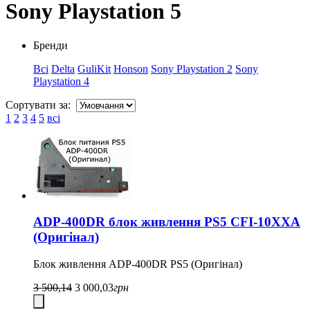
Sony Playstation 5
Бренди
Всі
Delta
GuliKit
Honson
Sony Playstation 2
Sony
Playstation 4
Сортувати за:
1
2
3
4
5
всі
ADP-400DR блок живлення PS5 CFI-10XXA
(Оригінал)
Блок живлення ADP-400DR PS5 (Оригінал)
3 500,14
3 000,03
грн