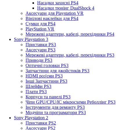
Насадки захисні PS4
Насадки тюнінг DualShock 4
Аксесуари для Playstation VR
Вінілові наклейки для PS4
Сумки для PS4
PlayStation VR
Мережеві адаптери, кабелі, перехідники PS4
Sony Playstation 3
Приставки PS3
Аксесуари PS3
Мережеві адаптери, кабелі, перехідники PS3
Приводи PS3
Оптичні головки PS3
Запчастини для джойстиків PS3
HDMI роз'єми PS3
Інші Запчастини PS3
Шлейфи PS3
Плати PS3
Корпуси та панелі PS3
Чіпи GPU/CPU/IC мікросхеми Реболлінг PS3
Інструменти для ремонту PS3
Модчіпи та програматори PS3
Sony Playstation 2
Приставки PS2
Аксесуари PS2