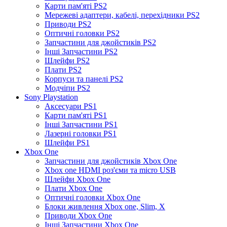
Карти пам'яті PS2
Мережеві адаптери, кабелі, перехідники PS2
Приводи PS2
Оптичні головки PS2
Запчастини для джойстиків PS2
Інші Запчастини PS2
Шлейфи PS2
Плати PS2
Корпуси та панелі PS2
Модчіпи PS2
Sony Playstation
Аксесуари PS1
Карти пам'яті PS1
Інші Запчастини PS1
Лазерні головки PS1
Шлейфи PS1
Xbox One
Запчастини для джойстиків Xbox One
Xbox one HDMI роз'єми та micro USB
Шлейфи Xbox One
Плати Xbox One
Оптичні головки Xbox One
Блоки живлення Xbox one, Slim, X
Приводи Xbox One
Інші Запчастини Xbox One