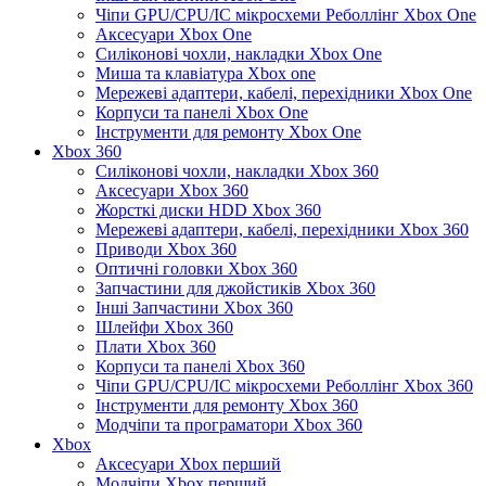
Чіпи GPU/CPU/IC мікросхеми Реболлінг Xbox One
Аксесуари Xbox One
Силіконові чохли, накладки Xbox One
Миша та клавіатура Xbox one
Мережеві адаптери, кабелі, перехідники Xbox One
Корпуси та панелі Xbox One
Інструменти для ремонту Xbox One
Xbox 360
Силіконові чохли, накладки Xbox 360
Аксесуари Xbox 360
Жорсткі диски HDD Xbox 360
Мережеві адаптери, кабелі, перехідники Xbox 360
Приводи Xbox 360
Оптичні головки Xbox 360
Запчастини для джойстиків Xbox 360
Інші Запчастини Xbox 360
Шлейфи Xbox 360
Плати Xbox 360
Корпуси та панелі Xbox 360
Чіпи GPU/CPU/IC мікросхеми Реболлінг Xbox 360
Інструменти для ремонту Xbox 360
Модчіпи та програматори Xbox 360
Xbox
Аксесуари Xbox перший
Модчіпи Xbox перший