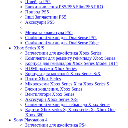
Шлейфи PS5
Блоки живлення PS5/PS5 Slim/PS5 PRO
Привод PS5
Інші Запчастини PS5
Аксесуари PS5
Миша та клавіатура PS5
Силіконові чохли для DualSense PS5
Силіконові чохли для DualSense Edge
Xbox Series X/S
Запчастини для джойстика Xbox Series
Комплекти для ремонту геймпаду Xbox Series
Корпуса для геймпадов Xbox Series Model 1914
HDMI роз'єми Xbox Series
Корпуси для консолей Xbox Series S/X
Плати Xbox Series
Мікросхеми Xbox Series X та Xbox Series S
Блоки живлення, Xbox Series
Вентилятори Xbox Series
Аксесуари Xbox Series X/S
Силіконові чохли для геймпада Xbox Series
Картки Xbox series S, Xbox series X, Xbox One,
Xbox 360
Sony Playstation 4
Запчастини для джойстика PS4