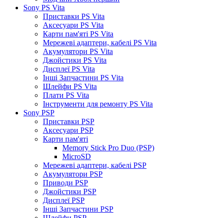
Sony PS Vita
Приставки PS Vita
Аксесуари PS Vita
Карти пам'яті PS Vita
Мережеві адаптери, кабелі PS Vita
Акумулятори PS Vita
Джойстики PS Vita
Дисплеї PS Vita
Інші Запчастини PS Vita
Шлейфи PS Vita
Плати PS Vita
Інструменти для ремонту PS Vita
Sony PSP
Приставки PSP
Аксесуари PSP
Карти пам'яті
Memory Stick Pro Duo (PSP)
MicroSD
Мережеві адаптери, кабелі PSP
Акумулятори PSP
Приводи PSP
Джойстики PSP
Дисплеї PSP
Інші Запчастини PSP
Шлейфи PSP