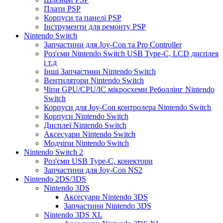
Плати PSP
Корпуси та панелі PSP
Інструменти для ремонту PSP
Nintendo Switch
Запчастини для Joy-Con та Pro Controller
Роз'єми Nintendo Switch USB Type-C, LCD дисплея
і т.д
Інші Запчастини Nintendo Switch
Вентилятори Nintendo Switch
Чіпи GPU/CPU/IC мікросхеми Реболлінг Nintendo
Switch
Корпуси для Joy-Con контролера Nintendo Switch
Корпуси Nintendo Switch
Дисплеї Nintendo Switch
Аксесуари Nintendo Switch
Модчіпи Nintendo Switch
Nintendo Switch 2
Роз'єми USB Type-C, конектори
Запчастини для Joy-Con NS2
Nintendo 2DS/3DS
Nintendo 3DS
Аксесуари Nintendo 3DS
Запчастини Nintendo 3DS
Nintendo 3DS XL