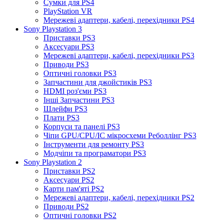
Сумки для PS4
PlayStation VR
Мережеві адаптери, кабелі, перехідники PS4
Sony Playstation 3
Приставки PS3
Аксесуари PS3
Мережеві адаптери, кабелі, перехідники PS3
Приводи PS3
Оптичні головки PS3
Запчастини для джойстиків PS3
HDMI роз'єми PS3
Інші Запчастини PS3
Шлейфи PS3
Плати PS3
Корпуси та панелі PS3
Чіпи GPU/CPU/IC мікросхеми Реболлінг PS3
Інструменти для ремонту PS3
Модчіпи та програматори PS3
Sony Playstation 2
Приставки PS2
Аксесуари PS2
Карти пам'яті PS2
Мережеві адаптери, кабелі, перехідники PS2
Приводи PS2
Оптичні головки PS2