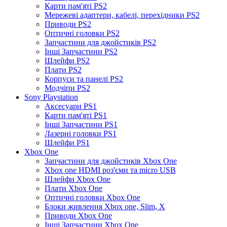
Карти пам'яті PS2
Мережеві адаптери, кабелі, перехідники PS2
Приводи PS2
Оптичні головки PS2
Запчастини для джойстиків PS2
Інші Запчастини PS2
Шлейфи PS2
Плати PS2
Корпуси та панелі PS2
Модчіпи PS2
Sony Playstation
Аксесуари PS1
Карти пам'яті PS1
Інші Запчастини PS1
Лазерні головки PS1
Шлейфи PS1
Xbox One
Запчастини для джойстиків Xbox One
Xbox one HDMI роз'єми та micro USB
Шлейфи Xbox One
Плати Xbox One
Оптичні головки Xbox One
Блоки живлення Xbox one, Slim, X
Приводи Xbox One
Інші Запчастини Xbox One