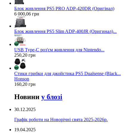
Блок живлення PS5 PRO ADP-420DR (Оригінал)
6 000,06 грн
Блок живлення PS5 Slim ADP-400JR (Оригинал)...
USB Type-C роз'єм живлення для Nintendo...
250,20 грн
Стики грибки для джойстика PS5 Dualsense (Black...
Honson
160,20 грн
Новини
у блозі
30.12.2025
Графік роботи на Новорічні свята 2025-2026р.
19.04.2025