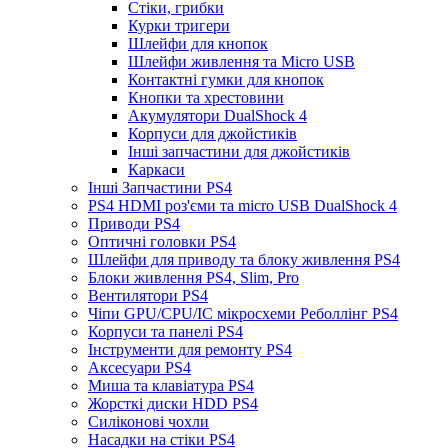
Стіки, грибки
Курки тригери
Шлейфи для кнопок
Шлейфи живлення та Micro USB
Контактні гумки для кнопок
Кнопки та хрестовини
Акумулятори DualShock 4
Корпуси для джойстиків
Інші запчастини для джойстиків
Каркаси
Інші Запчастини PS4
PS4 HDMI роз'єми та micro USB DualShock 4
Приводи PS4
Оптичні головки PS4
Шлейфи для приводу та блоку живлення PS4
Блоки живлення PS4, Slim, Pro
Вентилятори PS4
Чіпи GPU/CPU/IC мікросхеми Реболлінг PS4
Корпуси та панелі PS4
Інструменти для ремонту PS4
Аксесуари PS4
Миша та клавіатура PS4
Жорсткі диски HDD PS4
Силіконові чохли
Насадки на стіки PS4