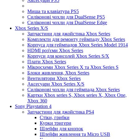
Аксесуари PS5
Миша та клавіатура PS5
Силіконові чохли для DualSense PS5
Силіконові чохли для DualSense Edge
Xbox Series X/S
Запчастини для джойстика Xbox Series
Комплекти для ремонту геймпаду Xbox Series
Корпуса для геймпадов Xbox Series Model 1914
HDMI роз'єми Xbox Series
Корпуси для консолей Xbox Series S/X
Плати Xbox Series
Мікросхеми Xbox Series X та Xbox Series S
Блоки живлення, Xbox Series
Вентилятори Xbox Series
Аксесуари Xbox Series X/S
Силіконові чохли для геймпада Xbox Series
Картки Xbox series S, Xbox series X, Xbox One,
Xbox 360
Sony Playstation 4
Запчастини для джойстика PS4
Стіки, грибки
Курки тригери
Шлейфи для кнопок
Шлейфи живлення та Micro USB