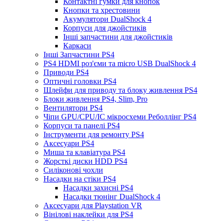
Контактні гумки для кнопок
Кнопки та хрестовини
Акумулятори DualShock 4
Корпуси для джойстиків
Інші запчастини для джойстиків
Каркаси
Інші Запчастини PS4
PS4 HDMI роз'єми та micro USB DualShock 4
Приводи PS4
Оптичні головки PS4
Шлейфи для приводу та блоку живлення PS4
Блоки живлення PS4, Slim, Pro
Вентилятори PS4
Чіпи GPU/CPU/IC мікросхеми Реболлінг PS4
Корпуси та панелі PS4
Інструменти для ремонту PS4
Аксесуари PS4
Миша та клавіатура PS4
Жорсткі диски HDD PS4
Силіконові чохли
Насадки на стіки PS4
Насадки захисні PS4
Насадки тюнінг DualShock 4
Аксесуари для Playstation VR
Вінілові наклейки для PS4