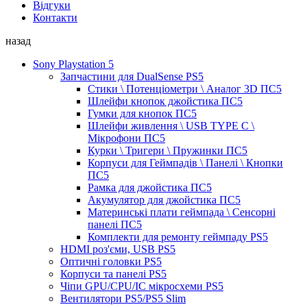
Відгуки
Контакти
назад
Sony Playstation 5
Запчастини для DualSense PS5
Стики \ Потенціометри \ Аналог 3D ПС5
Шлейфи кнопок джойстика ПС5
Гумки для кнопок ПС5
Шлейфи живлення \ USB TYPE C \
Мікрофони ПС5
Курки \ Тригери \ Пружинки ПС5
Корпуси для Геймпадів \ Панелі \ Кнопки
ПС5
Рамка для джойстика ПС5
Акумулятор для джойстика ПС5
Материнські плати геймпада \ Сенсорні
панелі ПС5
Комплекти для ремонту геймпаду PS5
HDMI роз'єми, USB PS5
Оптичні головки PS5
Корпуси та панелі PS5
Чіпи GPU/CPU/IC мікросхеми PS5
Вентилятори PS5/PS5 Slim