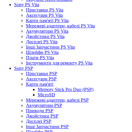
Sony PS Vita
Приставки PS Vita
Аксесуари PS Vita
Карти пам'яті PS Vita
Мережеві адаптери, кабелі PS Vita
Акумулятори PS Vita
Джойстики PS Vita
Дисплеї PS Vita
Інші Запчастини PS Vita
Шлейфи PS Vita
Плати PS Vita
Інструменти для ремонту PS Vita
Sony PSP
Приставки PSP
Аксесуари PSP
Карти пам'яті
Memory Stick Pro Duo (PSP)
MicroSD
Мережеві адаптери, кабелі PSP
Акумулятори PSP
Приводи PSP
Джойстики PSP
Дисплеї PSP
Інші Запчастини PSP
Шлейфи PSP