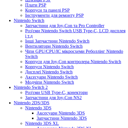
Плати PSP
Корпуси та панелі PSP
Інструменти для ремонту PSP
Nintendo Switch
Запчастини для Joy-Con та Pro Controller
Роз'єми Nintendo Switch USB Type-C, LCD дисплея
і т.д
Інші Запчастини Nintendo Switch
Вентилятори Nintendo Switch
Чіпи GPU/CPU/IC мікросхеми Реболлінг Nintendo
Switch
Корпуси для Joy-Con контролера Nintendo Switch
Корпуси Nintendo Switch
Дисплеї Nintendo Switch
Аксесуари Nintendo Switch
Модчіпи Nintendo Switch
Nintendo Switch 2
Роз'єми USB Type-C, конектори
Запчастини для Joy-Con NS2
Nintendo 2DS/3DS
Nintendo 3DS
Аксесуари Nintendo 3DS
Запчастини Nintendo 3DS
Nintendo 3DS XL