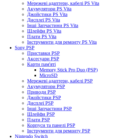
Мережеві адаптери, кабелі PS Vita
Акумулятори PS Vita
Джойстики PS Vita
Дисплеї PS Vita
Інші Запчастини PS Vita
Шлейфи PS Vita
Плати PS Vita
Інструменти для ремонту PS Vita
Sony PSP
Приставки PSP
Аксесуари PSP
Карти пам'яті
Memory Stick Pro Duo (PSP)
MicroSD
Мережеві адаптери, кабелі PSP
Акумулятори PSP
Приводи PSP
Джойстики PSP
Дисплеї PSP
Інші Запчастини PSP
Шлейфи PSP
Плати PSP
Корпуси та панелі PSP
Інструменти для ремонту PSP
Nintendo Switch