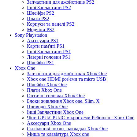
Запчастини для джойстиків PS2
Інші Запчастини PS2
Шлейфи PS2
Плати PS2
Корпуси та панелі PS2
Модчіпи PS2
Sony Playstation
Аксесуари PS1
Карти пам'яті PS1
Інші Запчастини PS1
Лазерні головки PS1
Шлейфи PS1
Xbox One
Запчастини для джойстиків Xbox One
Xbox one HDMI роз'єми та micro USB
Шлейфи Xbox One
Плати Xbox One
Оптичні головки Xbox One
Блоки живлення Xbox one, Slim, X
Приводи Xbox One
Інші Запчастини Xbox One
Чіпи GPU/CPU/IC мікросхеми Реболлінг Xbox One
Аксесуари Xbox One
Силіконові чохли, накладки Xbox One
Миша та клавіатура Xbox one