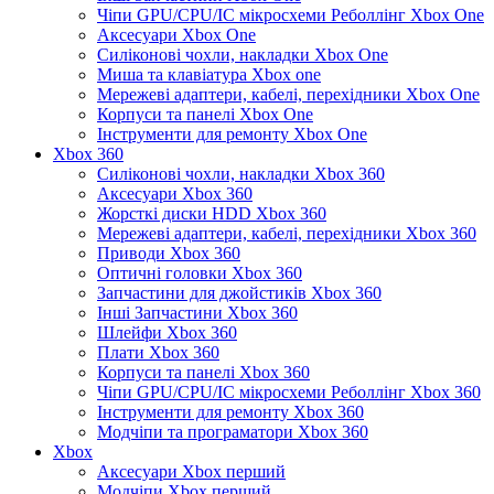
Чіпи GPU/CPU/IC мікросхеми Реболлінг Xbox One
Аксесуари Xbox One
Силіконові чохли, накладки Xbox One
Миша та клавіатура Xbox one
Мережеві адаптери, кабелі, перехідники Xbox One
Корпуси та панелі Xbox One
Інструменти для ремонту Xbox One
Xbox 360
Силіконові чохли, накладки Xbox 360
Аксесуари Xbox 360
Жорсткі диски HDD Xbox 360
Мережеві адаптери, кабелі, перехідники Xbox 360
Приводи Xbox 360
Оптичні головки Xbox 360
Запчастини для джойстиків Xbox 360
Інші Запчастини Xbox 360
Шлейфи Xbox 360
Плати Xbox 360
Корпуси та панелі Xbox 360
Чіпи GPU/CPU/IC мікросхеми Реболлінг Xbox 360
Інструменти для ремонту Xbox 360
Модчіпи та програматори Xbox 360
Xbox
Аксесуари Xbox перший
Модчіпи Xbox перший