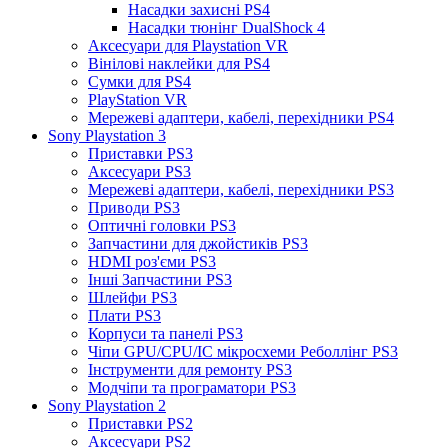
Насадки захисні PS4
Насадки тюнінг DualShock 4
Аксесуари для Playstation VR
Вінілові наклейки для PS4
Сумки для PS4
PlayStation VR
Мережеві адаптери, кабелі, перехідники PS4
Sony Playstation 3
Приставки PS3
Аксесуари PS3
Мережеві адаптери, кабелі, перехідники PS3
Приводи PS3
Оптичні головки PS3
Запчастини для джойстиків PS3
HDMI роз'єми PS3
Інші Запчастини PS3
Шлейфи PS3
Плати PS3
Корпуси та панелі PS3
Чіпи GPU/CPU/IC мікросхеми Реболлінг PS3
Інструменти для ремонту PS3
Модчіпи та програматори PS3
Sony Playstation 2
Приставки PS2
Аксесуари PS2