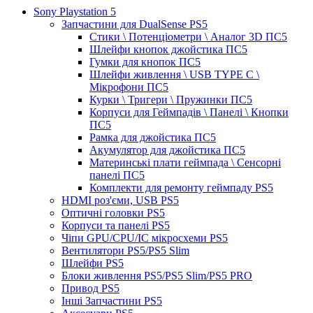
Sony Playstation 5
Запчастини для DualSense PS5
Стики \ Потенціометри \ Аналог 3D ПС5
Шлейфи кнопок джойстика ПС5
Гумки для кнопок ПС5
Шлейфи живлення \ USB TYPE C \
Мікрофони ПС5
Курки \ Тригери \ Пружинки ПС5
Корпуси для Геймпадів \ Панелі \ Кнопки
ПС5
Рамка для джойстика ПС5
Акумулятор для джойстика ПС5
Материнські плати геймпада \ Сенсорні
панелі ПС5
Комплекти для ремонту геймпаду PS5
HDMI роз'єми, USB PS5
Оптичні головки PS5
Корпуси та панелі PS5
Чіпи GPU/CPU/IC мікросхеми PS5
Вентилятори PS5/PS5 Slim
Шлейфи PS5
Блоки живлення PS5/PS5 Slim/PS5 PRO
Привод PS5
Інші Запчастини PS5