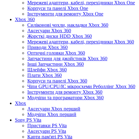
Мережеві адаптери, кабелі, перехідники Xbox One
Корпуси та панелі Xbox One
Інструменти для ремонту Xbox One
Xbox 360
Силіконові чохли, накладки Xbox 360
Аксесуари Xbox 360
Жорсткі диски HDD Xbox 360
Мережеві адаптери, кабелі, перехідники Xbox 360
Приводи Xbox 360
Оптичні головки Xbox 360
Запчастини для джойстиків Xbox 360
Інші Запчастини Xbox 360
Шлейфи Xbox 360
Плати Xbox 360
Корпуси та панелі Xbox 360
Чіпи GPU/CPU/IC мікросхеми Реболлінг Xbox 360
Інструменти для ремонту Xbox 360
Модчіпи та програматори Xbox 360
Xbox
Аксесуари Xbox перший
Модчіпи Xbox перший
Sony PS Vita
Приставки PS Vita
Аксесуари PS Vita
Карти пам'яті PS Vita