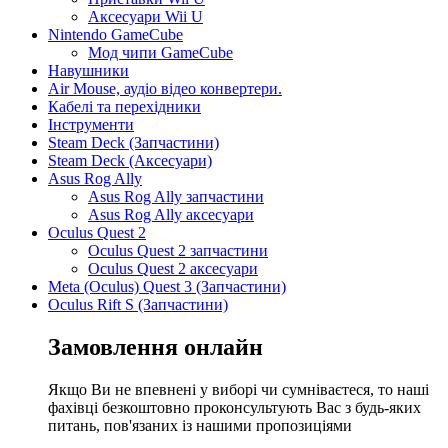
Аксесуари Wii U
Nintendo GameCube
Мод чипи GameCube
Навушники
Air Mouse, аудіо відео конвертери.
Кабелі та перехідники
Інструменти
Steam Deck (Запчастини)
Steam Deck (Аксесуари)
Asus Rog Ally
Asus Rog Ally запчастини
Asus Rog Ally аксесуари
Oculus Quest 2
Oculus Quest 2 запчастини
Oculus Quest 2 аксесуари
Meta (Oculus) Quest 3 (Запчастини)
Oculus Rift S (Запчастини)
Замовлення онлайн
Якщо Ви не впевнені у виборі чи сумніваєтеся, то наші
фахівці безкоштовно проконсультують Вас з будь-яких
питань, пов'язаних із нашими пропозиціями