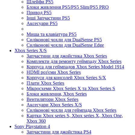
Шлейфи PS5
Блоки живлення PS5/PS5 Slim/PS5 PRO
Привод PS5
Інші Запчастини PS5
Аксесуари PS5
Миша та клавіатура PS5
Силіконові чохли для DualSense PS5
Силіконові чохли для DualSense Edge
Xbox Series X/S
Запчастини для джойстика Xbox Series
Комплекти для ремонту геймпаду Xbox Series
Корпуса для геймпадов Xbox Series Model 1914
HDMI роз'єми Xbox Series
Корпуси для консолей Xbox Series S/X
Плати Xbox Series
Мікросхеми Xbox Series X та Xbox Series S
Блоки живлення, Xbox Series
Вентилятори Xbox Series
Аксесуари Xbox Series X/S
Силіконові чохли для геймпада Xbox Series
Картки Xbox series S, Xbox series X, Xbox One,
Xbox 360
Sony Playstation 4
Запчастини для джойстика PS4