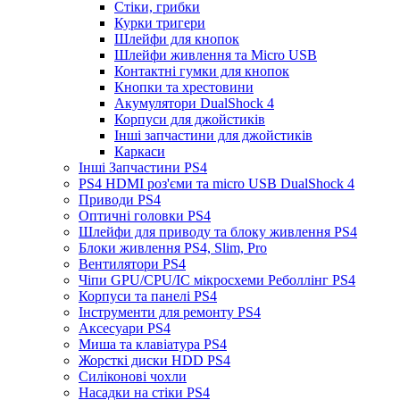
Стіки, грибки
Курки тригери
Шлейфи для кнопок
Шлейфи живлення та Micro USB
Контактні гумки для кнопок
Кнопки та хрестовини
Акумулятори DualShock 4
Корпуси для джойстиків
Інші запчастини для джойстиків
Каркаси
Інші Запчастини PS4
PS4 HDMI роз'єми та micro USB DualShock 4
Приводи PS4
Оптичні головки PS4
Шлейфи для приводу та блоку живлення PS4
Блоки живлення PS4, Slim, Pro
Вентилятори PS4
Чіпи GPU/CPU/IC мікросхеми Реболлінг PS4
Корпуси та панелі PS4
Інструменти для ремонту PS4
Аксесуари PS4
Миша та клавіатура PS4
Жорсткі диски HDD PS4
Силіконові чохли
Насадки на стіки PS4