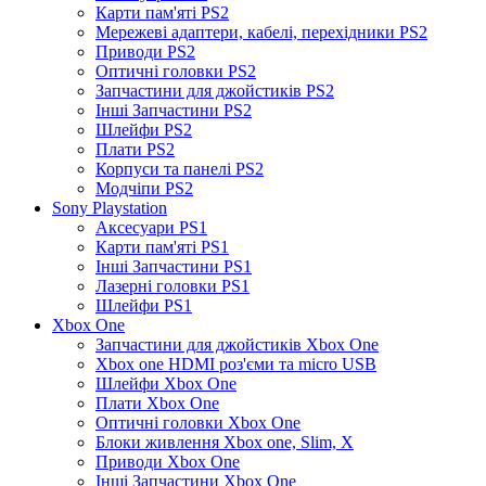
Карти пам'яті PS2
Мережеві адаптери, кабелі, перехідники PS2
Приводи PS2
Оптичні головки PS2
Запчастини для джойстиків PS2
Інші Запчастини PS2
Шлейфи PS2
Плати PS2
Корпуси та панелі PS2
Модчіпи PS2
Sony Playstation
Аксесуари PS1
Карти пам'яті PS1
Інші Запчастини PS1
Лазерні головки PS1
Шлейфи PS1
Xbox One
Запчастини для джойстиків Xbox One
Xbox one HDMI роз'єми та micro USB
Шлейфи Xbox One
Плати Xbox One
Оптичні головки Xbox One
Блоки живлення Xbox one, Slim, X
Приводи Xbox One
Інші Запчастини Xbox One