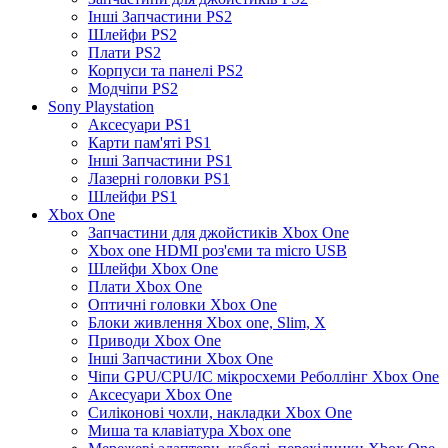
Інші Запчастини PS2
Шлейфи PS2
Плати PS2
Корпуси та панелі PS2
Модчіпи PS2
Sony Playstation
Аксесуари PS1
Карти пам'яті PS1
Інші Запчастини PS1
Лазерні головки PS1
Шлейфи PS1
Xbox One
Запчастини для джойстиків Xbox One
Xbox one HDMI роз'єми та micro USB
Шлейфи Xbox One
Плати Xbox One
Оптичні головки Xbox One
Блоки живлення Xbox one, Slim, X
Приводи Xbox One
Інші Запчастини Xbox One
Чіпи GPU/CPU/IC мікросхеми Реболлінг Xbox One
Аксесуари Xbox One
Силіконові чохли, накладки Xbox One
Миша та клавіатура Xbox one