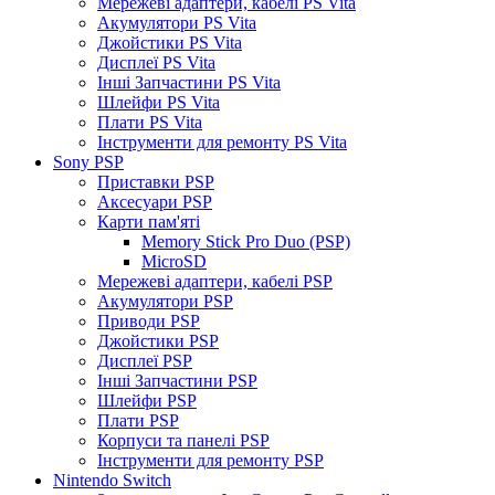
Мережеві адаптери, кабелі PS Vita
Акумулятори PS Vita
Джойстики PS Vita
Дисплеї PS Vita
Інші Запчастини PS Vita
Шлейфи PS Vita
Плати PS Vita
Інструменти для ремонту PS Vita
Sony PSP
Приставки PSP
Аксесуари PSP
Карти пам'яті
Memory Stick Pro Duo (PSP)
MicroSD
Мережеві адаптери, кабелі PSP
Акумулятори PSP
Приводи PSP
Джойстики PSP
Дисплеї PSP
Інші Запчастини PSP
Шлейфи PSP
Плати PSP
Корпуси та панелі PSP
Інструменти для ремонту PSP
Nintendo Switch