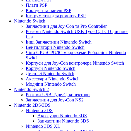
Плати PSP
Корпуси та панелі PSP
Інструменти для ремонту PSP
Nintendo Switch
Запчастини для Joy-Con та Pro Controller
Роз'єми Nintendo Switch USB Type-C, LCD дисплея
і т.д
Інші Запчастини Nintendo Switch
Вентилятори Nintendo Switch
Чіпи GPU/CPU/IC мікросхеми Реболлінг Nintendo
Switch
Корпуси для Joy-Con контролера Nintendo Switch
Корпуси Nintendo Switch
Дисплеї Nintendo Switch
Аксесуари Nintendo Switch
Модчіпи Nintendo Switch
Nintendo Switch 2
Роз'єми USB Type-C, конектори
Запчастини для Joy-Con NS2
Nintendo 2DS/3DS
Nintendo 3DS
Аксесуари Nintendo 3DS
Запчастини Nintendo 3DS
Nintendo 3DS XL