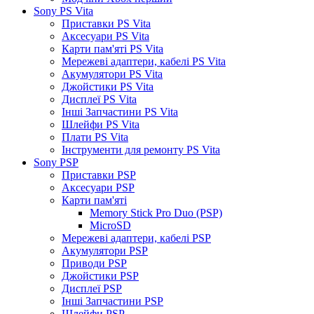
Sony PS Vita
Приставки PS Vita
Аксесуари PS Vita
Карти пам'яті PS Vita
Мережеві адаптери, кабелі PS Vita
Акумулятори PS Vita
Джойстики PS Vita
Дисплеї PS Vita
Інші Запчастини PS Vita
Шлейфи PS Vita
Плати PS Vita
Інструменти для ремонту PS Vita
Sony PSP
Приставки PSP
Аксесуари PSP
Карти пам'яті
Memory Stick Pro Duo (PSP)
MicroSD
Мережеві адаптери, кабелі PSP
Акумулятори PSP
Приводи PSP
Джойстики PSP
Дисплеї PSP
Інші Запчастини PSP
Шлейфи PSP