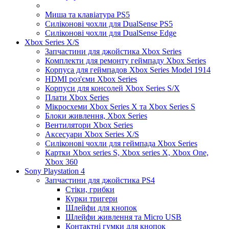
Миша та клавіатура PS5
Силіконові чохли для DualSense PS5
Силіконові чохли для DualSense Edge
Xbox Series X/S
Запчастини для джойстика Xbox Series
Комплекти для ремонту геймпаду Xbox Series
Корпуса для геймпадов Xbox Series Model 1914
HDMI роз'єми Xbox Series
Корпуси для консолей Xbox Series S/X
Плати Xbox Series
Мікросхеми Xbox Series X та Xbox Series S
Блоки живлення, Xbox Series
Вентилятори Xbox Series
Аксесуари Xbox Series X/S
Силіконові чохли для геймпада Xbox Series
Картки Xbox series S, Xbox series X, Xbox One,
Xbox 360
Sony Playstation 4
Запчастини для джойстика PS4
Стіки, грибки
Курки тригери
Шлейфи для кнопок
Шлейфи живлення та Micro USB
Контактні гумки для кнопок