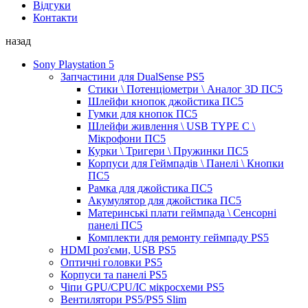
Відгуки
Контакти
назад
Sony Playstation 5
Запчастини для DualSense PS5
Стики \ Потенціометри \ Аналог 3D ПС5
Шлейфи кнопок джойстика ПС5
Гумки для кнопок ПС5
Шлейфи живлення \ USB TYPE C \
Мікрофони ПС5
Курки \ Тригери \ Пружинки ПС5
Корпуси для Геймпадів \ Панелі \ Кнопки
ПС5
Рамка для джойстика ПС5
Акумулятор для джойстика ПС5
Материнські плати геймпада \ Сенсорні
панелі ПС5
Комплекти для ремонту геймпаду PS5
HDMI роз'єми, USB PS5
Оптичні головки PS5
Корпуси та панелі PS5
Чіпи GPU/CPU/IC мікросхеми PS5
Вентилятори PS5/PS5 Slim