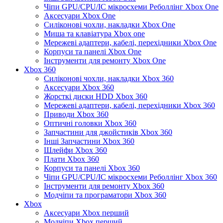
Чіпи GPU/CPU/IC мікросхеми Реболлінг Xbox One
Аксесуари Xbox One
Силіконові чохли, накладки Xbox One
Миша та клавіатура Xbox one
Мережеві адаптери, кабелі, перехідники Xbox One
Корпуси та панелі Xbox One
Інструменти для ремонту Xbox One
Xbox 360
Силіконові чохли, накладки Xbox 360
Аксесуари Xbox 360
Жорсткі диски HDD Xbox 360
Мережеві адаптери, кабелі, перехідники Xbox 360
Приводи Xbox 360
Оптичні головки Xbox 360
Запчастини для джойстиків Xbox 360
Інші Запчастини Xbox 360
Шлейфи Xbox 360
Плати Xbox 360
Корпуси та панелі Xbox 360
Чіпи GPU/CPU/IC мікросхеми Реболлінг Xbox 360
Інструменти для ремонту Xbox 360
Модчіпи та програматори Xbox 360
Xbox
Аксесуари Xbox перший
Модчіпи Xbox перший