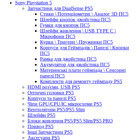
Sony Playstation 5
Запчастини для DualSense PS5
Стики \ Потенціометри \ Аналог 3D ПС5
Шлейфи кнопок джойстика ПС5
Гумки для кнопок ПС5
Шлейфи живлення \ USB TYPE C \
Мікрофони ПС5
Курки \ Тригери \ Пружинки ПС5
Корпуси для Геймпадів \ Панелі \ Кнопки
ПС5
Рамка для джойстика ПС5
Акумулятор для джойстика ПС5
Материнські плати геймпада \ Сенсорні
панелі ПС5
Комплекти для ремонту геймпаду PS5
HDMI роз'єми, USB PS5
Оптичні головки PS5
Корпуси та панелі PS5
Чіпи GPU/CPU/IC мікросхеми PS5
Вентилятори PS5/PS5 Slim
Шлейфи PS5
Блоки живлення PS5/PS5 Slim/PS5 PRO
Привод PS5
Інші Запчастини PS5
Аксесуари PS5