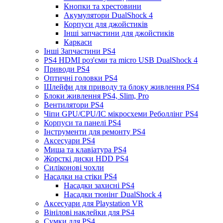
Кнопки та хрестовини
Акумулятори DualShock 4
Корпуси для джойстиків
Інші запчастини для джойстиків
Каркаси
Інші Запчастини PS4
PS4 HDMI роз'єми та micro USB DualShock 4
Приводи PS4
Оптичні головки PS4
Шлейфи для приводу та блоку живлення PS4
Блоки живлення PS4, Slim, Pro
Вентилятори PS4
Чіпи GPU/CPU/IC мікросхеми Реболлінг PS4
Корпуси та панелі PS4
Інструменти для ремонту PS4
Аксесуари PS4
Миша та клавіатура PS4
Жорсткі диски HDD PS4
Силіконові чохли
Насадки на стіки PS4
Насадки захисні PS4
Насадки тюнінг DualShock 4
Аксесуари для Playstation VR
Вінілові наклейки для PS4
Сумки для PS4