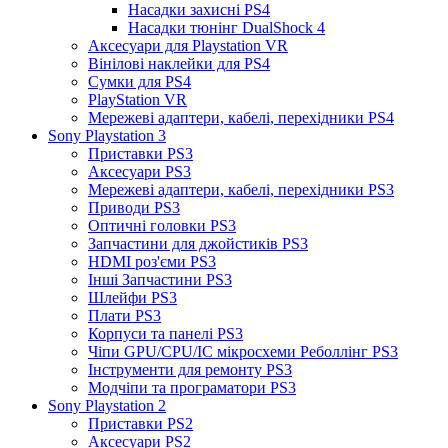
Насадки захисні PS4
Насадки тюнінг DualShock 4
Аксесуари для Playstation VR
Вінілові наклейки для PS4
Сумки для PS4
PlayStation VR
Мережеві адаптери, кабелі, перехідники PS4
Sony Playstation 3
Приставки PS3
Аксесуари PS3
Мережеві адаптери, кабелі, перехідники PS3
Приводи PS3
Оптичні головки PS3
Запчастини для джойстиків PS3
HDMI роз'єми PS3
Інші Запчастини PS3
Шлейфи PS3
Плати PS3
Корпуси та панелі PS3
Чіпи GPU/CPU/IC мікросхеми Реболлінг PS3
Інструменти для ремонту PS3
Модчіпи та програматори PS3
Sony Playstation 2
Приставки PS2
Аксесуари PS2