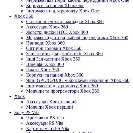
Мережеві адаптери, кабелі, перехідники Xbox One
Корпуси та панелі Xbox One
Інструменти для ремонту Xbox One
Xbox 360
Силіконові чохли, накладки Xbox 360
Аксесуари Xbox 360
Жорсткі диски HDD Xbox 360
Мережеві адаптери, кабелі, перехідники Xbox 360
Приводи Xbox 360
Оптичні головки Xbox 360
Запчастини для джойстиків Xbox 360
Інші Запчастини Xbox 360
Шлейфи Xbox 360
Плати Xbox 360
Корпуси та панелі Xbox 360
Чіпи GPU/CPU/IC мікросхеми Реболлінг Xbox 360
Інструменти для ремонту Xbox 360
Модчіпи та програматори Xbox 360
Xbox
Аксесуари Xbox перший
Модчіпи Xbox перший
Sony PS Vita
Приставки PS Vita
Аксесуари PS Vita
Карти пам'яті PS Vita