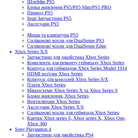
Шлейфи PS5
Блоки живлення PS5/PS5 Slim/PS5 PRO
Привод PS5
Інші Запчастини PS5
Аксесуари PS5
Миша та клавіатура PS5
Силіконові чохли для DualSense PS5
Силіконові чохли для DualSense Edge
Xbox Series X/S
Запчастини для джойстика Xbox Series
Комплекти для ремонту геймпаду Xbox Series
Корпуса для геймпадов Xbox Series Model 1914
HDMI роз'єми Xbox Series
Корпуси для консолей Xbox Series S/X
Плати Xbox Series
Мікросхеми Xbox Series X та Xbox Series S
Блоки живлення, Xbox Series
Вентилятори Xbox Series
Аксесуари Xbox Series X/S
Силіконові чохли для геймпада Xbox Series
Картки Xbox series S, Xbox series X, Xbox One,
Xbox 360
Sony Playstation 4
Запчастини для джойстика PS4