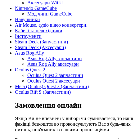
Аксесуари Wii U
Nintendo GameCube
Мод чипи GameCube
Навушники
Air Mouse, аудіо відео конвертери.
Кабелі та перехідники
Інструменти
Steam Deck (Запчастини)
Steam Deck (Аксесуари)
Asus Rog Ally
Asus Rog Ally запчастини
Asus Rog Ally аксесуари
Oculus Quest 2
Oculus Quest 2 запчастини
Oculus Quest 2 аксесуари
Meta (Oculus) Quest 3 (Запчастини)
Oculus Rift S (Запчастини)
Замовлення онлайн
Якщо Ви не впевнені у виборі чи сумніваєтеся, то наші
фахівці безкоштовно проконсультують Вас з будь-яких
питань, пов'язаних із нашими пропозиціями