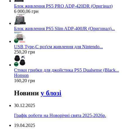
Блок живлення PS5 PRO ADP-420DR (Оригінал)
6 000,06 грн
Блок живлення PS5 Slim ADP-400JR (Оригинал)...
USB Type-C роз'єм живлення для Nintendo...
250,20 грн
Стики грибки для джойстика PS5 Dualsense (Black...
Honson
160,20 грн
Новини
у блозі
30.12.2025
Графік роботи на Новорічні свята 2025-2026р.
19.04.2025