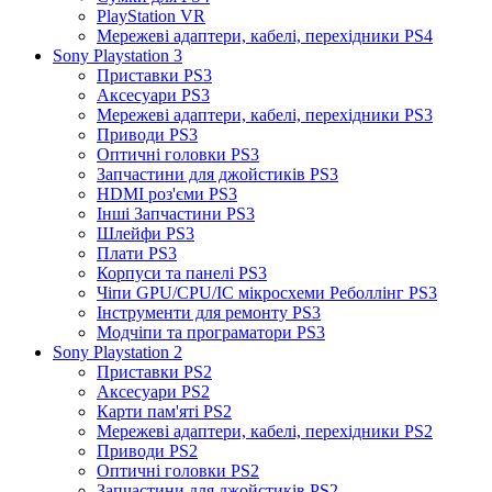
PlayStation VR
Мережеві адаптери, кабелі, перехідники PS4
Sony Playstation 3
Приставки PS3
Аксесуари PS3
Мережеві адаптери, кабелі, перехідники PS3
Приводи PS3
Оптичні головки PS3
Запчастини для джойстиків PS3
HDMI роз'єми PS3
Інші Запчастини PS3
Шлейфи PS3
Плати PS3
Корпуси та панелі PS3
Чіпи GPU/CPU/IC мікросхеми Реболлінг PS3
Інструменти для ремонту PS3
Модчіпи та програматори PS3
Sony Playstation 2
Приставки PS2
Аксесуари PS2
Карти пам'яті PS2
Мережеві адаптери, кабелі, перехідники PS2
Приводи PS2
Оптичні головки PS2
Запчастини для джойстиків PS2