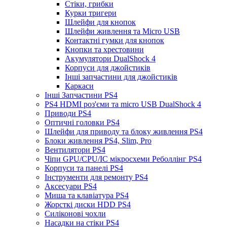
Стіки, грибки
Курки тригери
Шлейфи для кнопок
Шлейфи живлення та Micro USB
Контактні гумки для кнопок
Кнопки та хрестовини
Акумулятори DualShock 4
Корпуси для джойстиків
Інші запчастини для джойстиків
Каркаси
Інші Запчастини PS4
PS4 HDMI роз'єми та micro USB DualShock 4
Приводи PS4
Оптичні головки PS4
Шлейфи для приводу та блоку живлення PS4
Блоки живлення PS4, Slim, Pro
Вентилятори PS4
Чіпи GPU/CPU/IC мікросхеми Реболлінг PS4
Корпуси та панелі PS4
Інструменти для ремонту PS4
Аксесуари PS4
Миша та клавіатура PS4
Жорсткі диски HDD PS4
Силіконові чохли
Насадки на стіки PS4