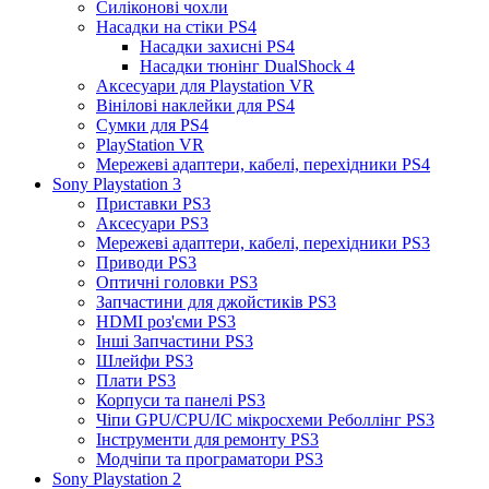
Силіконові чохли
Насадки на стіки PS4
Насадки захисні PS4
Насадки тюнінг DualShock 4
Аксесуари для Playstation VR
Вінілові наклейки для PS4
Сумки для PS4
PlayStation VR
Мережеві адаптери, кабелі, перехідники PS4
Sony Playstation 3
Приставки PS3
Аксесуари PS3
Мережеві адаптери, кабелі, перехідники PS3
Приводи PS3
Оптичні головки PS3
Запчастини для джойстиків PS3
HDMI роз'єми PS3
Інші Запчастини PS3
Шлейфи PS3
Плати PS3
Корпуси та панелі PS3
Чіпи GPU/CPU/IC мікросхеми Реболлінг PS3
Інструменти для ремонту PS3
Модчіпи та програматори PS3
Sony Playstation 2