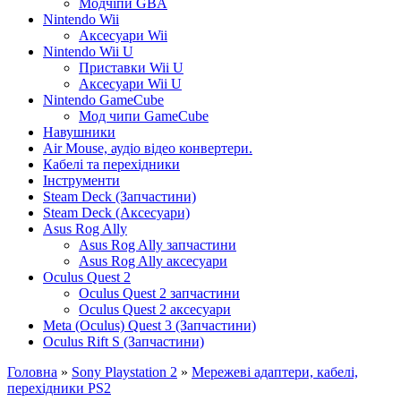
Модчіпи GBA
Nintendo Wii
Аксесуари Wii
Nintendo Wii U
Приставки Wii U
Аксесуари Wii U
Nintendo GameCube
Мод чипи GameCube
Навушники
Air Mouse, аудіо відео конвертери.
Кабелі та перехідники
Інструменти
Steam Deck (Запчастини)
Steam Deck (Аксесуари)
Asus Rog Ally
Asus Rog Ally запчастини
Asus Rog Ally аксесуари
Oculus Quest 2
Oculus Quest 2 запчастини
Oculus Quest 2 аксесуари
Meta (Oculus) Quest 3 (Запчастини)
Oculus Rift S (Запчастини)
Головна
»
Sony Playstation 2
»
Мережеві адаптери, кабелі,
перехідники PS2