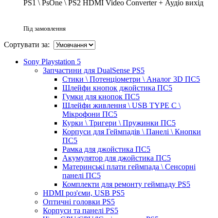
PS1 \ PsOne \ PS2 HDMI Video Converter + Аудіо вихід
Під замовлення
Сортувати за:
Sony Playstation 5
Запчастини для DualSense PS5
Стики \ Потенціометри \ Аналог 3D ПС5
Шлейфи кнопок джойстика ПС5
Гумки для кнопок ПС5
Шлейфи живлення \ USB TYPE C \
Мікрофони ПС5
Курки \ Тригери \ Пружинки ПС5
Корпуси для Геймпадів \ Панелі \ Кнопки
ПС5
Рамка для джойстика ПС5
Акумулятор для джойстика ПС5
Материнські плати геймпада \ Сенсорні
панелі ПС5
Комплекти для ремонту геймпаду PS5
HDMI роз'єми, USB PS5
Оптичні головки PS5
Корпуси та панелі PS5