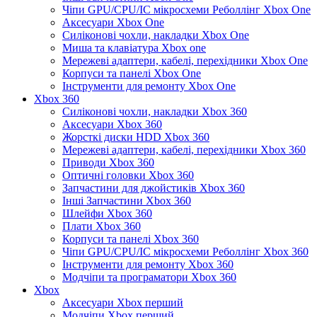
Чіпи GPU/CPU/IC мікросхеми Реболлінг Xbox One
Аксесуари Xbox One
Силіконові чохли, накладки Xbox One
Миша та клавіатура Xbox one
Мережеві адаптери, кабелі, перехідники Xbox One
Корпуси та панелі Xbox One
Інструменти для ремонту Xbox One
Xbox 360
Силіконові чохли, накладки Xbox 360
Аксесуари Xbox 360
Жорсткі диски HDD Xbox 360
Мережеві адаптери, кабелі, перехідники Xbox 360
Приводи Xbox 360
Оптичні головки Xbox 360
Запчастини для джойстиків Xbox 360
Інші Запчастини Xbox 360
Шлейфи Xbox 360
Плати Xbox 360
Корпуси та панелі Xbox 360
Чіпи GPU/CPU/IC мікросхеми Реболлінг Xbox 360
Інструменти для ремонту Xbox 360
Модчіпи та програматори Xbox 360
Xbox
Аксесуари Xbox перший
Модчіпи Xbox перший