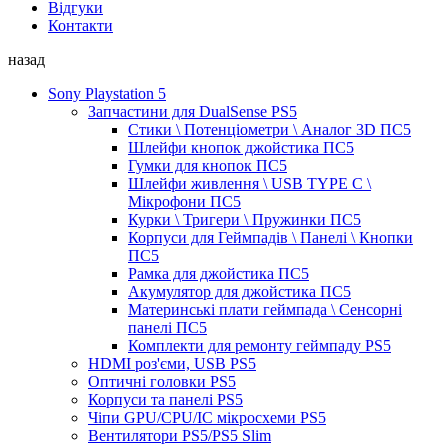
Відгуки
Контакти
назад
Sony Playstation 5
Запчастини для DualSense PS5
Стики \ Потенціометри \ Аналог 3D ПС5
Шлейфи кнопок джойстика ПС5
Гумки для кнопок ПС5
Шлейфи живлення \ USB TYPE C \
Мікрофони ПС5
Курки \ Тригери \ Пружинки ПС5
Корпуси для Геймпадів \ Панелі \ Кнопки
ПС5
Рамка для джойстика ПС5
Акумулятор для джойстика ПС5
Материнські плати геймпада \ Сенсорні
панелі ПС5
Комплекти для ремонту геймпаду PS5
HDMI роз'єми, USB PS5
Оптичні головки PS5
Корпуси та панелі PS5
Чіпи GPU/CPU/IC мікросхеми PS5
Вентилятори PS5/PS5 Slim