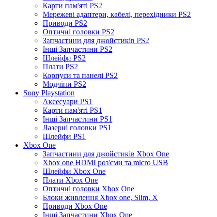
Карти пам'яті PS2
Мережеві адаптери, кабелі, перехідники PS2
Приводи PS2
Оптичні головки PS2
Запчастини для джойстиків PS2
Інші Запчастини PS2
Шлейфи PS2
Плати PS2
Корпуси та панелі PS2
Модчіпи PS2
Sony Playstation
Аксесуари PS1
Карти пам'яті PS1
Інші Запчастини PS1
Лазерні головки PS1
Шлейфи PS1
Xbox One
Запчастини для джойстиків Xbox One
Xbox one HDMI роз'єми та micro USB
Шлейфи Xbox One
Плати Xbox One
Оптичні головки Xbox One
Блоки живлення Xbox one, Slim, X
Приводи Xbox One
Інші Запчастини Xbox One