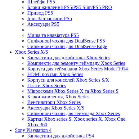
Шлейфи PS5
Блоки живлення PS5/PS5 Slim/PS5 PRO
Привод PS5
Інші Запчастини PS5
Аксесуари PS5
Миша та клавіатура PS5
Силіконові чохли для DualSense PS5
Силіконові чохли для DualSense Edge
Xbox Series X/S
Запчастини для джойстика Xbox Series
Комплекти для ремонту геймпаду Xbox Series
Корпуса для геймпадов Xbox Series Model 1914
HDMI роз'єми Xbox Series
Корпуси для консолей Xbox Series S/X
Плати Xbox Series
Мікросхеми Xbox Series X та Xbox Series S
Блоки живлення, Xbox Series
Вентилятори Xbox Series
Аксесуари Xbox Series X/S
Силіконові чохли для геймпада Xbox Series
Картки Xbox series S, Xbox series X, Xbox One,
Xbox 360
Sony Playstation 4
Запчастини для джойстика PS4