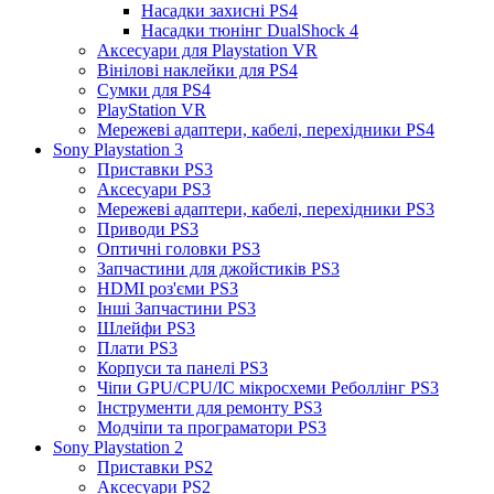
Насадки захисні PS4
Насадки тюнінг DualShock 4
Аксесуари для Playstation VR
Вінілові наклейки для PS4
Сумки для PS4
PlayStation VR
Мережеві адаптери, кабелі, перехідники PS4
Sony Playstation 3
Приставки PS3
Аксесуари PS3
Мережеві адаптери, кабелі, перехідники PS3
Приводи PS3
Оптичні головки PS3
Запчастини для джойстиків PS3
HDMI роз'єми PS3
Інші Запчастини PS3
Шлейфи PS3
Плати PS3
Корпуси та панелі PS3
Чіпи GPU/CPU/IC мікросхеми Реболлінг PS3
Інструменти для ремонту PS3
Модчіпи та програматори PS3
Sony Playstation 2
Приставки PS2
Аксесуари PS2