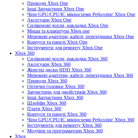
Приводи Xbox One
Інші Запчастини Xbox One
Чіпи GPU/CPU/IC мікросхеми Реболлінг Xbox One
Аксесуари Xbox One
Силіконові чохли, накладки Xbox One
Миша та клавіатура Xbox one
Мережеві адаптери, кабелі, перехідники Xbox One
Корпуси та панелі Xbox One
Інструменти для ремонту Xbox One
Xbox 360
Силіконові чохли, накладки Xbox 360
Аксесуари Xbox 360
Жорсткі диски HDD Xbox 360
Мережеві адаптери, кабелі, перехідники Xbox 360
Приводи Xbox 360
Оптичні головки Xbox 360
Запчастини для джойстиків Xbox 360
Інші Запчастини Xbox 360
Шлейфи Xbox 360
Плати Xbox 360
Корпуси та панелі Xbox 360
Чіпи GPU/CPU/IC мікросхеми Реболлінг Xbox 360
Інструменти для ремонту Xbox 360
Модчіпи та програматори Xbox 360
Xbox