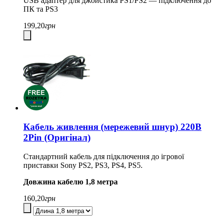
USB адаптер для джойстика PS1/PS2 — підключення до
ПК та PS3
199,20
грн
Кабель живлення (мережевий шнур) 220В
2Pin (Оригінал)
Стандартний кабель для підключення до ігрової
приставки Sony PS2, PS3, PS4, PS5.
Довжина кабелю 1,8 метра
160,20
грн