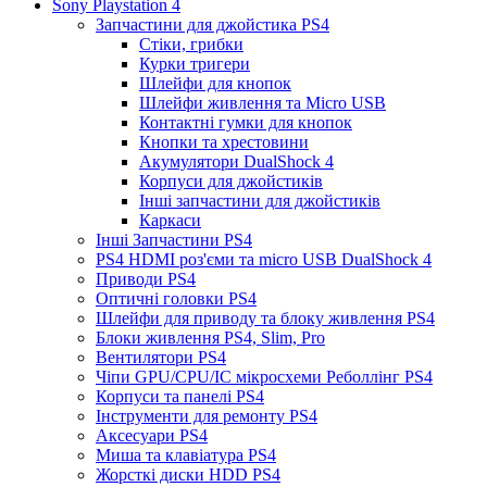
Sony Playstation 4
Запчастини для джойстика PS4
Стіки, грибки
Курки тригери
Шлейфи для кнопок
Шлейфи живлення та Micro USB
Контактні гумки для кнопок
Кнопки та хрестовини
Акумулятори DualShock 4
Корпуси для джойстиків
Інші запчастини для джойстиків
Каркаси
Інші Запчастини PS4
PS4 HDMI роз'єми та micro USB DualShock 4
Приводи PS4
Оптичні головки PS4
Шлейфи для приводу та блоку живлення PS4
Блоки живлення PS4, Slim, Pro
Вентилятори PS4
Чіпи GPU/CPU/IC мікросхеми Реболлінг PS4
Корпуси та панелі PS4
Інструменти для ремонту PS4
Аксесуари PS4
Миша та клавіатура PS4
Жорсткі диски HDD PS4