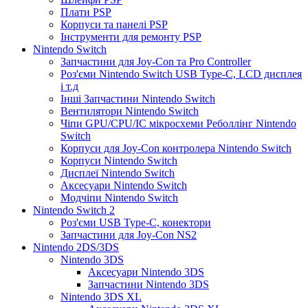
Плати PSP
Корпуси та панелі PSP
Інструменти для ремонту PSP
Nintendo Switch
Запчастини для Joy-Con та Pro Controller
Роз'єми Nintendo Switch USB Type-C, LCD дисплея
і т.д
Інші Запчастини Nintendo Switch
Вентилятори Nintendo Switch
Чіпи GPU/CPU/IC мікросхеми Реболлінг Nintendo
Switch
Корпуси для Joy-Con контролера Nintendo Switch
Корпуси Nintendo Switch
Дисплеї Nintendo Switch
Аксесуари Nintendo Switch
Модчіпи Nintendo Switch
Nintendo Switch 2
Роз'єми USB Type-C, конектори
Запчастини для Joy-Con NS2
Nintendo 2DS/3DS
Nintendo 3DS
Аксесуари Nintendo 3DS
Запчастини Nintendo 3DS
Nintendo 3DS XL