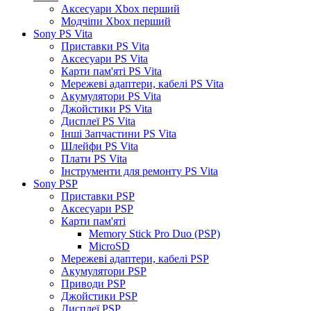
Аксесуари Xbox перший
Модчіпи Xbox перший
Sony PS Vita
Приставки PS Vita
Аксесуари PS Vita
Карти пам'яті PS Vita
Мережеві адаптери, кабелі PS Vita
Акумулятори PS Vita
Джойстики PS Vita
Дисплеї PS Vita
Інші Запчастини PS Vita
Шлейфи PS Vita
Плати PS Vita
Інструменти для ремонту PS Vita
Sony PSP
Приставки PSP
Аксесуари PSP
Карти пам'яті
Memory Stick Pro Duo (PSP)
MicroSD
Мережеві адаптери, кабелі PSP
Акумулятори PSP
Приводи PSP
Джойстики PSP
Дисплеї PSP