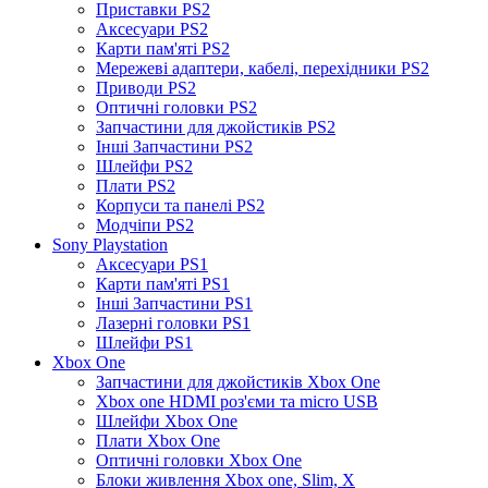
Приставки PS2
Аксесуари PS2
Карти пам'яті PS2
Мережеві адаптери, кабелі, перехідники PS2
Приводи PS2
Оптичні головки PS2
Запчастини для джойстиків PS2
Інші Запчастини PS2
Шлейфи PS2
Плати PS2
Корпуси та панелі PS2
Модчіпи PS2
Sony Playstation
Аксесуари PS1
Карти пам'яті PS1
Інші Запчастини PS1
Лазерні головки PS1
Шлейфи PS1
Xbox One
Запчастини для джойстиків Xbox One
Xbox one HDMI роз'єми та micro USB
Шлейфи Xbox One
Плати Xbox One
Оптичні головки Xbox One
Блоки живлення Xbox one, Slim, X