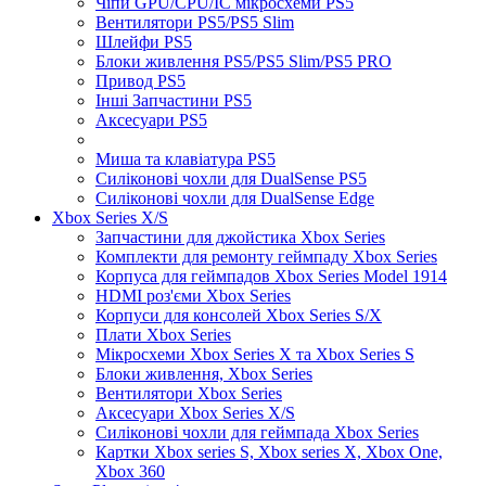
Чіпи GPU/CPU/IC мікросхеми PS5
Вентилятори PS5/PS5 Slim
Шлейфи PS5
Блоки живлення PS5/PS5 Slim/PS5 PRO
Привод PS5
Інші Запчастини PS5
Аксесуари PS5
Миша та клавіатура PS5
Силіконові чохли для DualSense PS5
Силіконові чохли для DualSense Edge
Xbox Series X/S
Запчастини для джойстика Xbox Series
Комплекти для ремонту геймпаду Xbox Series
Корпуса для геймпадов Xbox Series Model 1914
HDMI роз'єми Xbox Series
Корпуси для консолей Xbox Series S/X
Плати Xbox Series
Мікросхеми Xbox Series X та Xbox Series S
Блоки живлення, Xbox Series
Вентилятори Xbox Series
Аксесуари Xbox Series X/S
Силіконові чохли для геймпада Xbox Series
Картки Xbox series S, Xbox series X, Xbox One,
Xbox 360