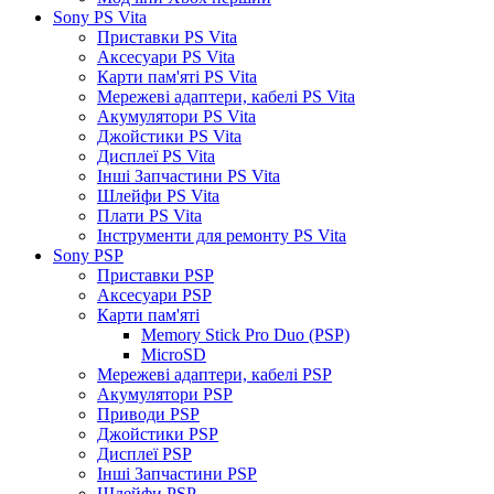
Sony PS Vita
Приставки PS Vita
Аксесуари PS Vita
Карти пам'яті PS Vita
Мережеві адаптери, кабелі PS Vita
Акумулятори PS Vita
Джойстики PS Vita
Дисплеї PS Vita
Інші Запчастини PS Vita
Шлейфи PS Vita
Плати PS Vita
Інструменти для ремонту PS Vita
Sony PSP
Приставки PSP
Аксесуари PSP
Карти пам'яті
Memory Stick Pro Duo (PSP)
MicroSD
Мережеві адаптери, кабелі PSP
Акумулятори PSP
Приводи PSP
Джойстики PSP
Дисплеї PSP
Інші Запчастини PSP
Шлейфи PSP