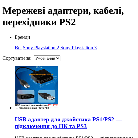
Мережеві адаптери, кабелі,
перехідники PS2
Бренди
Всі
Sony Playstation 2
Sony Playstation 3
Сортувати за:
USB адаптер для джойстика PS1/PS2 —
підключення до ПК та PS3