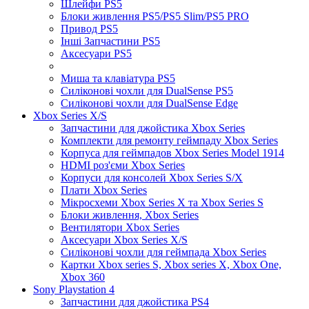
Шлейфи PS5
Блоки живлення PS5/PS5 Slim/PS5 PRO
Привод PS5
Інші Запчастини PS5
Аксесуари PS5
Миша та клавіатура PS5
Силіконові чохли для DualSense PS5
Силіконові чохли для DualSense Edge
Xbox Series X/S
Запчастини для джойстика Xbox Series
Комплекти для ремонту геймпаду Xbox Series
Корпуса для геймпадов Xbox Series Model 1914
HDMI роз'єми Xbox Series
Корпуси для консолей Xbox Series S/X
Плати Xbox Series
Мікросхеми Xbox Series X та Xbox Series S
Блоки живлення, Xbox Series
Вентилятори Xbox Series
Аксесуари Xbox Series X/S
Силіконові чохли для геймпада Xbox Series
Картки Xbox series S, Xbox series X, Xbox One,
Xbox 360
Sony Playstation 4
Запчастини для джойстика PS4