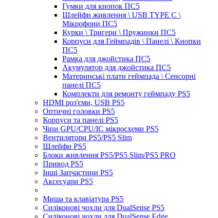
Гумки для кнопок ПС5
Шлейфи живлення \ USB TYPE C \
Мікрофони ПС5
Курки \ Тригери \ Пружинки ПС5
Корпуси для Геймпадів \ Панелі \ Кнопки
ПС5
Рамка для джойстика ПС5
Акумулятор для джойстика ПС5
Материнські плати геймпада \ Сенсорні
панелі ПС5
Комплекти для ремонту геймпаду PS5
HDMI роз'єми, USB PS5
Оптичні головки PS5
Корпуси та панелі PS5
Чіпи GPU/CPU/IC мікросхеми PS5
Вентилятори PS5/PS5 Slim
Шлейфи PS5
Блоки живлення PS5/PS5 Slim/PS5 PRO
Привод PS5
Інші Запчастини PS5
Аксесуари PS5
Миша та клавіатура PS5
Силіконові чохли для DualSense PS5
Силіконові чохли для DualSense Edge