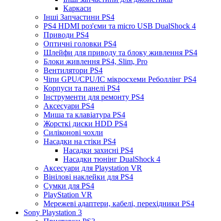
Каркаси
Інші Запчастини PS4
PS4 HDMI роз'єми та micro USB DualShock 4
Приводи PS4
Оптичні головки PS4
Шлейфи для приводу та блоку живлення PS4
Блоки живлення PS4, Slim, Pro
Вентилятори PS4
Чіпи GPU/CPU/IC мікросхеми Реболлінг PS4
Корпуси та панелі PS4
Інструменти для ремонту PS4
Аксесуари PS4
Миша та клавіатура PS4
Жорсткі диски HDD PS4
Силіконові чохли
Насадки на стіки PS4
Насадки захисні PS4
Насадки тюнінг DualShock 4
Аксесуари для Playstation VR
Вінілові наклейки для PS4
Сумки для PS4
PlayStation VR
Мережеві адаптери, кабелі, перехідники PS4
Sony Playstation 3