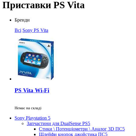
Приставки PS Vita
Бренди
Всі
Sony PS Vita
PS Vita Wi-Fi
Немає на складі
Sony Playstation 5
Запчастини для DualSense PS5
Стики \ Потенціометри \ Аналог 3D ПС5
Шлейфи кнопок джойстика ПС5