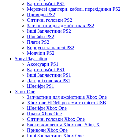
Карти пам'яті PS2
Мережеві адаптери, кабелі, перехідники PS2
Приводи PS2
Оптичні головки PS2
Запчастини для джойстиків PS2
Інші Запчастини PS2
Шлейфи PS2
Плати PS2
Корпуси та панелі PS2
Модчіпи PS2
Sony Playstation
Аксесуари PS1
Карти пам'яті PS1
Інші Запчастини PS1
Лазерні головки PS1
Шлейфи PS1
Xbox One
Запчастини для джойстиків Xbox One
Xbox one HDMI роз'єми та micro USB
Шлейфи Xbox One
Плати Xbox One
Оптичні головки Xbox One
Блоки живлення Xbox one, Slim, X
Приводи Xbox One
Інші Запчастини Xbox One