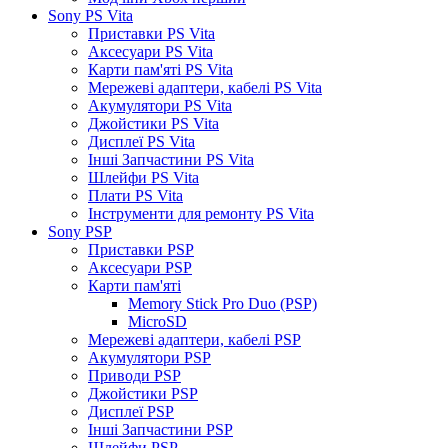
Sony PS Vita
Приставки PS Vita
Аксесуари PS Vita
Карти пам'яті PS Vita
Мережеві адаптери, кабелі PS Vita
Акумулятори PS Vita
Джойстики PS Vita
Дисплеї PS Vita
Інші Запчастини PS Vita
Шлейфи PS Vita
Плати PS Vita
Інструменти для ремонту PS Vita
Sony PSP
Приставки PSP
Аксесуари PSP
Карти пам'яті
Memory Stick Pro Duo (PSP)
MicroSD
Мережеві адаптери, кабелі PSP
Акумулятори PSP
Приводи PSP
Джойстики PSP
Дисплеї PSP
Інші Запчастини PSP
Шлейфи PSP