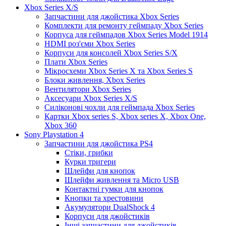
Xbox Series X/S
Запчастини для джойстика Xbox Series
Комплекти для ремонту геймпаду Xbox Series
Корпуса для геймпадов Xbox Series Model 1914
HDMI роз'єми Xbox Series
Корпуси для консолей Xbox Series S/X
Плати Xbox Series
Мікросхеми Xbox Series X та Xbox Series S
Блоки живлення, Xbox Series
Вентилятори Xbox Series
Аксесуари Xbox Series X/S
Силіконові чохли для геймпада Xbox Series
Картки Xbox series S, Xbox series X, Xbox One,
Xbox 360
Sony Playstation 4
Запчастини для джойстика PS4
Стіки, грибки
Курки тригери
Шлейфи для кнопок
Шлейфи живлення та Micro USB
Контактні гумки для кнопок
Кнопки та хрестовини
Акумулятори DualShock 4
Корпуси для джойстиків
Інші запчастини для джойстиків