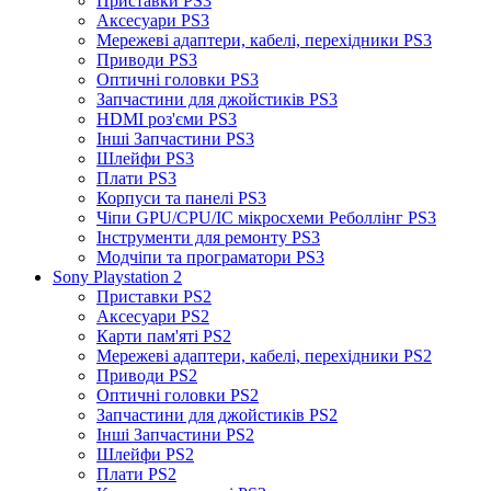
Приставки PS3
Аксесуари PS3
Мережеві адаптери, кабелі, перехідники PS3
Приводи PS3
Оптичні головки PS3
Запчастини для джойстиків PS3
HDMI роз'єми PS3
Інші Запчастини PS3
Шлейфи PS3
Плати PS3
Корпуси та панелі PS3
Чіпи GPU/CPU/IC мікросхеми Реболлінг PS3
Інструменти для ремонту PS3
Модчіпи та програматори PS3
Sony Playstation 2
Приставки PS2
Аксесуари PS2
Карти пам'яті PS2
Мережеві адаптери, кабелі, перехідники PS2
Приводи PS2
Оптичні головки PS2
Запчастини для джойстиків PS2
Інші Запчастини PS2
Шлейфи PS2
Плати PS2