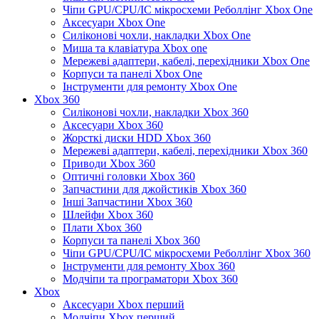
Чіпи GPU/CPU/IC мікросхеми Реболлінг Xbox One
Аксесуари Xbox One
Силіконові чохли, накладки Xbox One
Миша та клавіатура Xbox one
Мережеві адаптери, кабелі, перехідники Xbox One
Корпуси та панелі Xbox One
Інструменти для ремонту Xbox One
Xbox 360
Силіконові чохли, накладки Xbox 360
Аксесуари Xbox 360
Жорсткі диски HDD Xbox 360
Мережеві адаптери, кабелі, перехідники Xbox 360
Приводи Xbox 360
Оптичні головки Xbox 360
Запчастини для джойстиків Xbox 360
Інші Запчастини Xbox 360
Шлейфи Xbox 360
Плати Xbox 360
Корпуси та панелі Xbox 360
Чіпи GPU/CPU/IC мікросхеми Реболлінг Xbox 360
Інструменти для ремонту Xbox 360
Модчіпи та програматори Xbox 360
Xbox
Аксесуари Xbox перший
Модчіпи Xbox перший