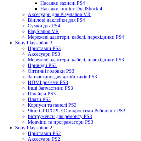
Насадки захисні PS4
Насадки тюнінг DualShock 4
Аксесуари для Playstation VR
Вінілові наклейки для PS4
Сумки для PS4
PlayStation VR
Мережеві адаптери, кабелі, перехідники PS4
Sony Playstation 3
Приставки PS3
Аксесуари PS3
Мережеві адаптери, кабелі, перехідники PS3
Приводи PS3
Оптичні головки PS3
Запчастини для джойстиків PS3
HDMI роз'єми PS3
Інші Запчастини PS3
Шлейфи PS3
Плати PS3
Корпуси та панелі PS3
Чіпи GPU/CPU/IC мікросхеми Реболлінг PS3
Інструменти для ремонту PS3
Модчіпи та програматори PS3
Sony Playstation 2
Приставки PS2
Аксесуари PS2