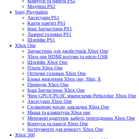
Корпуси та панелі PS2
Модчіпи PS2
Sony Playstation
Аксесуари PS1
Карти пам'яті PS1
Інші Запчастини PS1
Лазерні головки PS1
Шлейфи PS1
Xbox One
Запчастини для джойстиків Xbox One
Xbox one HDMI роз'єми та micro USB
Шлейфи Xbox One
Плати Xbox One
Оптичні головки Xbox One
Блоки живлення Xbox one, Slim, X
Приводи Xbox One
Інші Запчастини Xbox One
Чіпи GPU/CPU/IC мікросхеми Реболлінг Xbox One
Аксесуари Xbox One
Силіконові чохли, накладки Xbox One
Миша та клавіатура Xbox one
Мережеві адаптери, кабелі, перехідники Xbox One
Корпуси та панелі Xbox One
Інструменти для ремонту Xbox One
Xbox 360