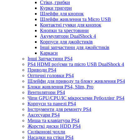
Стіки, грибки
Курки тригери
Шлейфи для кнопок
Шлейфи живлення та Micro USB
Контактні гумки для кнопок
Кнопки та хрестовини
Акумулятори DualShock 4
Корпуси для джойстиків
Інші запчастини для джойстиків
Каркаси
Інші Запчастини PS4
PS4 HDMI роз'єми та micro USB DualShock 4
Приводи PS4
Оптичні головки PS4
Шлейфи для приводу та блоку живлення PS4
Блоки живлення PS4, Slim, Pro
Вентилятори PS4
Чіпи GPU/CPU/IC мікросхеми Реболлінг PS4
Корпуси та панелі PS4
Інструменти для ремонту PS4
Аксесуари PS4
Миша та клавіатура PS4
Жорсткі диски HDD PS4
Силіконові чохли
Насадки на стіки PS4