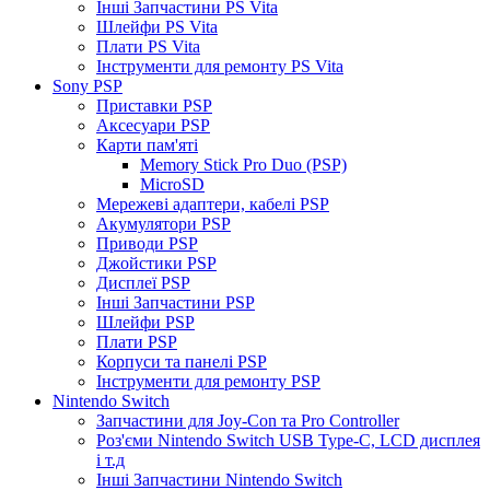
Інші Запчастини PS Vita
Шлейфи PS Vita
Плати PS Vita
Інструменти для ремонту PS Vita
Sony PSP
Приставки PSP
Аксесуари PSP
Карти пам'яті
Memory Stick Pro Duo (PSP)
MicroSD
Мережеві адаптери, кабелі PSP
Акумулятори PSP
Приводи PSP
Джойстики PSP
Дисплеї PSP
Інші Запчастини PSP
Шлейфи PSP
Плати PSP
Корпуси та панелі PSP
Інструменти для ремонту PSP
Nintendo Switch
Запчастини для Joy-Con та Pro Controller
Роз'єми Nintendo Switch USB Type-C, LCD дисплея
і т.д
Інші Запчастини Nintendo Switch