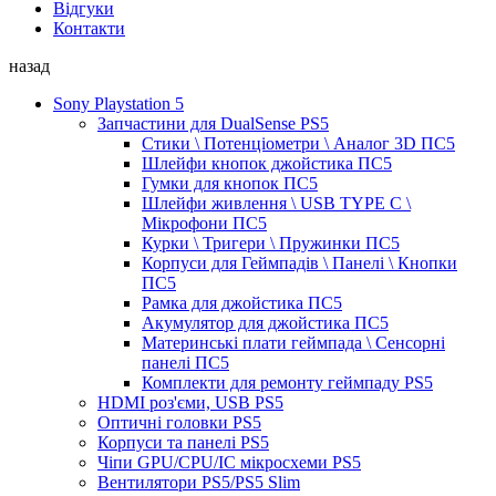
Відгуки
Контакти
назад
Sony Playstation 5
Запчастини для DualSense PS5
Стики \ Потенціометри \ Аналог 3D ПС5
Шлейфи кнопок джойстика ПС5
Гумки для кнопок ПС5
Шлейфи живлення \ USB TYPE C \
Мікрофони ПС5
Курки \ Тригери \ Пружинки ПС5
Корпуси для Геймпадів \ Панелі \ Кнопки
ПС5
Рамка для джойстика ПС5
Акумулятор для джойстика ПС5
Материнські плати геймпада \ Сенсорні
панелі ПС5
Комплекти для ремонту геймпаду PS5
HDMI роз'єми, USB PS5
Оптичні головки PS5
Корпуси та панелі PS5
Чіпи GPU/CPU/IC мікросхеми PS5
Вентилятори PS5/PS5 Slim