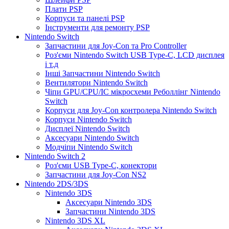
Плати PSP
Корпуси та панелі PSP
Інструменти для ремонту PSP
Nintendo Switch
Запчастини для Joy-Con та Pro Controller
Роз'єми Nintendo Switch USB Type-C, LCD дисплея
і т.д
Інші Запчастини Nintendo Switch
Вентилятори Nintendo Switch
Чіпи GPU/CPU/IC мікросхеми Реболлінг Nintendo
Switch
Корпуси для Joy-Con контролера Nintendo Switch
Корпуси Nintendo Switch
Дисплеї Nintendo Switch
Аксесуари Nintendo Switch
Модчіпи Nintendo Switch
Nintendo Switch 2
Роз'єми USB Type-C, конектори
Запчастини для Joy-Con NS2
Nintendo 2DS/3DS
Nintendo 3DS
Аксесуари Nintendo 3DS
Запчастини Nintendo 3DS
Nintendo 3DS XL