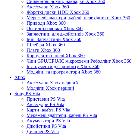
Силіконові чохли, накладки Xbox 360
Аксесуари Xbox 360
Жорсткі диски HDD Xbox 360
Мережеві адаптери, кабелі, перехідники Xbox 360
Приводи Xbox 360
Оптичні головки Xbox 360
Запчастини для джойстиків Xbox 360
Інші Запчастини Xbox 360
Шлейфи Xbox 360
Плати Xbox 360
Корпуси та панелі Xbox 360
Чіпи GPU/CPU/IC мікросхеми Реболлінг Xbox 360
Інструменти для ремонту Xbox 360
Модчіпи та програматори Xbox 360
Xbox
Аксесуари Xbox перший
Модчіпи Xbox перший
Sony PS Vita
Приставки PS Vita
Аксесуари PS Vita
Карти пам'яті PS Vita
Мережеві адаптери, кабелі PS Vita
Акумулятори PS Vita
Джойстики PS Vita
Дисплеї PS Vita