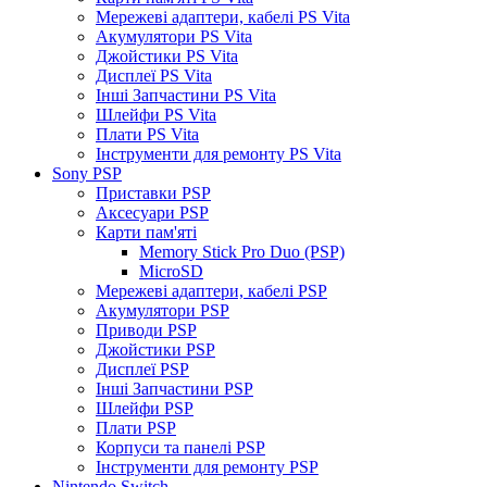
Мережеві адаптери, кабелі PS Vita
Акумулятори PS Vita
Джойстики PS Vita
Дисплеї PS Vita
Інші Запчастини PS Vita
Шлейфи PS Vita
Плати PS Vita
Інструменти для ремонту PS Vita
Sony PSP
Приставки PSP
Аксесуари PSP
Карти пам'яті
Memory Stick Pro Duo (PSP)
MicroSD
Мережеві адаптери, кабелі PSP
Акумулятори PSP
Приводи PSP
Джойстики PSP
Дисплеї PSP
Інші Запчастини PSP
Шлейфи PSP
Плати PSP
Корпуси та панелі PSP
Інструменти для ремонту PSP
Nintendo Switch