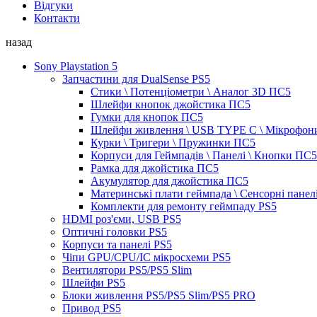
Відгуки
Контакти
назад
Sony Playstation 5
Запчастини для DualSense PS5
Стики \ Потенціометри \ Аналог 3D ПС5
Шлейфи кнопок джойстика ПС5
Гумки для кнопок ПС5
Шлейфи живлення \ USB TYPE C \ Мікрофон
Курки \ Тригери \ Пружинки ПС5
Корпуси для Геймпадів \ Панелі \ Кнопки ПС5
Рамка для джойстика ПС5
Акумулятор для джойстика ПС5
Материнські плати геймпада \ Сенсорні панел
Комплекти для ремонту геймпаду PS5
HDMI роз'єми, USB PS5
Оптичні головки PS5
Корпуси та панелі PS5
Чіпи GPU/CPU/IC мікросхеми PS5
Вентилятори PS5/PS5 Slim
Шлейфи PS5
Блоки живлення PS5/PS5 Slim/PS5 PRO
Привод PS5