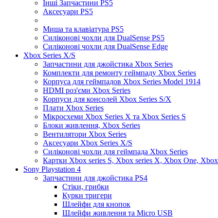
Інші Запчастини PS5
Аксесуари PS5
Миша та клавіатура PS5
Силіконові чохли для DualSense PS5
Силіконові чохли для DualSense Edge
Xbox Series X/S
Запчастини для джойстика Xbox Series
Комплекти для ремонту геймпаду Xbox Series
Корпуса для геймпадов Xbox Series Model 1914
HDMI роз'єми Xbox Series
Корпуси для консолей Xbox Series S/X
Плати Xbox Series
Мікросхеми Xbox Series X та Xbox Series S
Блоки живлення, Xbox Series
Вентилятори Xbox Series
Аксесуари Xbox Series X/S
Силіконові чохли для геймпада Xbox Series
Картки Xbox series S, Xbox series X, Xbox One, Xbox
Sony Playstation 4
Запчастини для джойстика PS4
Стіки, грибки
Курки тригери
Шлейфи для кнопок
Шлейфи живлення та Micro USB