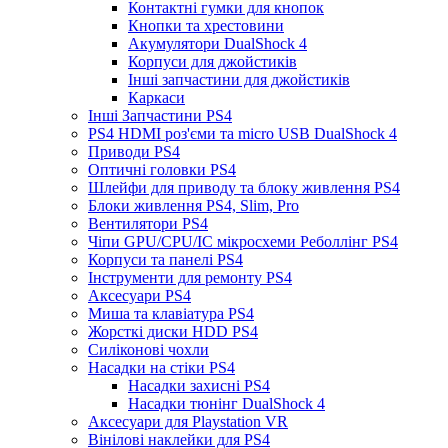
Контактні гумки для кнопок
Кнопки та хрестовини
Акумулятори DualShock 4
Корпуси для джойстиків
Інші запчастини для джойстиків
Каркаси
Інші Запчастини PS4
PS4 HDMI роз'єми та micro USB DualShock 4
Приводи PS4
Оптичні головки PS4
Шлейфи для приводу та блоку живлення PS4
Блоки живлення PS4, Slim, Pro
Вентилятори PS4
Чіпи GPU/CPU/IC мікросхеми Реболлінг PS4
Корпуси та панелі PS4
Інструменти для ремонту PS4
Аксесуари PS4
Миша та клавіатура PS4
Жорсткі диски HDD PS4
Силіконові чохли
Насадки на стіки PS4
Насадки захисні PS4
Насадки тюнінг DualShock 4
Аксесуари для Playstation VR
Вінілові наклейки для PS4