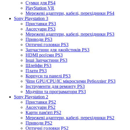
Сумки для PS4
PlayStation VR
Мережеві адаптери, кабелі, перехідники PS4
Sony Playstation 3
Приставки PS3
Аксесуари PS3
Мережеві адаптери, кабелі, перехідники PS3
Приводи PS3
Оптичні головки PS3
Запчастини для джойстиків PS3
HDMI роз'єми PS3
Інші Запчастини PS3
Шлейфи PS3
Плати PS3
Корпуси та панелі PS3
Чіпи GPU/CPU/IC мікросхеми Реболлінг PS3
Інструменти для ремонту PS3
Модчіпи та програматори PS3
Sony Playstation 2
Приставки PS2
Аксесуари PS2
Карти пам'яті PS2
Мережеві адаптери, кабелі, перехідники PS2
Приводи PS2
Оптичні головки PS2