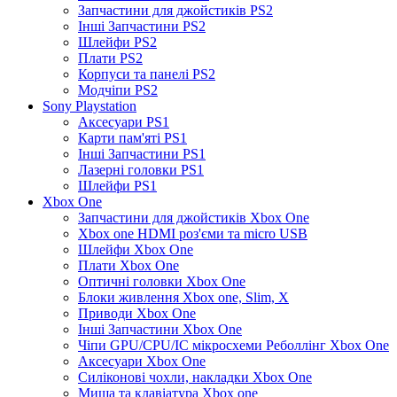
Запчастини для джойстиків PS2
Інші Запчастини PS2
Шлейфи PS2
Плати PS2
Корпуси та панелі PS2
Модчіпи PS2
Sony Playstation
Аксесуари PS1
Карти пам'яті PS1
Інші Запчастини PS1
Лазерні головки PS1
Шлейфи PS1
Xbox One
Запчастини для джойстиків Xbox One
Xbox one HDMI роз'єми та micro USB
Шлейфи Xbox One
Плати Xbox One
Оптичні головки Xbox One
Блоки живлення Xbox one, Slim, X
Приводи Xbox One
Інші Запчастини Xbox One
Чіпи GPU/CPU/IC мікросхеми Реболлінг Xbox One
Аксесуари Xbox One
Силіконові чохли, накладки Xbox One
Миша та клавіатура Xbox one