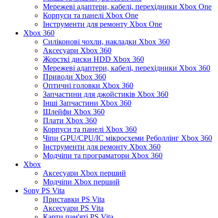
Мережеві адаптери, кабелі, перехідники Xbox One
Корпуси та панелі Xbox One
Інструменти для ремонту Xbox One
Xbox 360
Силіконові чохли, накладки Xbox 360
Аксесуари Xbox 360
Жорсткі диски HDD Xbox 360
Мережеві адаптери, кабелі, перехідники Xbox 360
Приводи Xbox 360
Оптичні головки Xbox 360
Запчастини для джойстиків Xbox 360
Інші Запчастини Xbox 360
Шлейфи Xbox 360
Плати Xbox 360
Корпуси та панелі Xbox 360
Чіпи GPU/CPU/IC мікросхеми Реболлінг Xbox 360
Інструменти для ремонту Xbox 360
Модчіпи та програматори Xbox 360
Xbox
Аксесуари Xbox перший
Модчіпи Xbox перший
Sony PS Vita
Приставки PS Vita
Аксесуари PS Vita
Карти пам'яті PS Vita