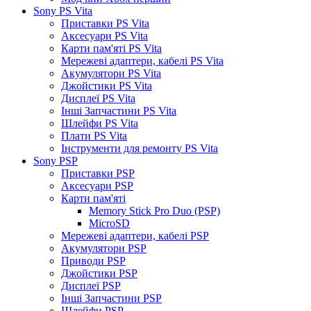
Sony PS Vita
Приставки PS Vita
Аксесуари PS Vita
Карти пам'яті PS Vita
Мережеві адаптери, кабелі PS Vita
Акумулятори PS Vita
Джойстики PS Vita
Дисплеї PS Vita
Інші Запчастини PS Vita
Шлейфи PS Vita
Плати PS Vita
Інструменти для ремонту PS Vita
Sony PSP
Приставки PSP
Аксесуари PSP
Карти пам'яті
Memory Stick Pro Duo (PSP)
MicroSD
Мережеві адаптери, кабелі PSP
Акумулятори PSP
Приводи PSP
Джойстики PSP
Дисплеї PSP
Інші Запчастини PSP
Шлейфи PSP