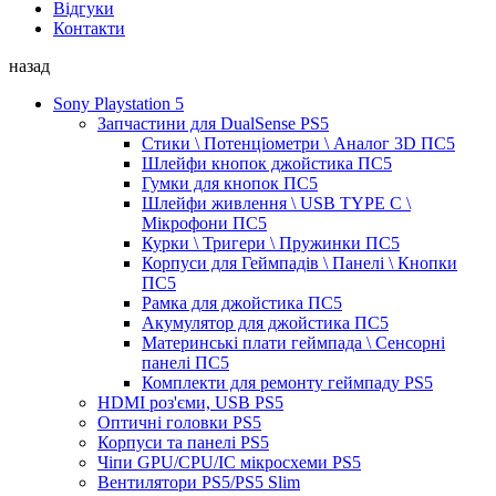
Відгуки
Контакти
назад
Sony Playstation 5
Запчастини для DualSense PS5
Стики \ Потенціометри \ Аналог 3D ПС5
Шлейфи кнопок джойстика ПС5
Гумки для кнопок ПС5
Шлейфи живлення \ USB TYPE C \
Мікрофони ПС5
Курки \ Тригери \ Пружинки ПС5
Корпуси для Геймпадів \ Панелі \ Кнопки
ПС5
Рамка для джойстика ПС5
Акумулятор для джойстика ПС5
Материнські плати геймпада \ Сенсорні
панелі ПС5
Комплекти для ремонту геймпаду PS5
HDMI роз'єми, USB PS5
Оптичні головки PS5
Корпуси та панелі PS5
Чіпи GPU/CPU/IC мікросхеми PS5
Вентилятори PS5/PS5 Slim