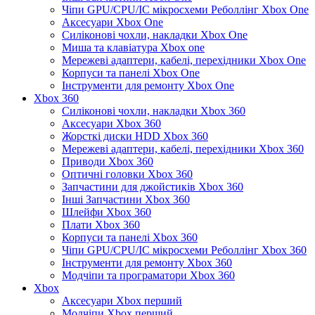
Чіпи GPU/CPU/IC мікросхеми Реболлінг Xbox One
Аксесуари Xbox One
Силіконові чохли, накладки Xbox One
Миша та клавіатура Xbox one
Мережеві адаптери, кабелі, перехідники Xbox One
Корпуси та панелі Xbox One
Інструменти для ремонту Xbox One
Xbox 360
Силіконові чохли, накладки Xbox 360
Аксесуари Xbox 360
Жорсткі диски HDD Xbox 360
Мережеві адаптери, кабелі, перехідники Xbox 360
Приводи Xbox 360
Оптичні головки Xbox 360
Запчастини для джойстиків Xbox 360
Інші Запчастини Xbox 360
Шлейфи Xbox 360
Плати Xbox 360
Корпуси та панелі Xbox 360
Чіпи GPU/CPU/IC мікросхеми Реболлінг Xbox 360
Інструменти для ремонту Xbox 360
Модчіпи та програматори Xbox 360
Xbox
Аксесуари Xbox перший
Модчіпи Xbox перший