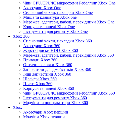
Чіпи GPU/CPU/IC мікросхеми Реболлінг Xbox One
Аксесуари Xbox One
Силіконові чохли, накладки Xbox One
Миша та клавіатура Xbox one
Мережеві адаптери, кабелі, перехідники Xbox One
Корпуси та панелі Xbox One
Інструменти для ремонту Xbox One
Xbox 360
Силіконові чохли, накладки Xbox 360
Аксесуари Xbox 360
Жорсткі диски HDD Xbox 360
Мережеві адаптери, кабелі, перехідники Xbox 360
Приводи Xbox 360
Оптичні головки Xbox 360
Запчастини для джойстиків Xbox 360
Інші Запчастини Xbox 360
Шлейфи Xbox 360
Плати Xbox 360
Корпуси та панелі Xbox 360
Чіпи GPU/CPU/IC мікросхеми Реболлінг Xbox 360
Інструменти для ремонту Xbox 360
Модчіпи та програматори Xbox 360
Xbox
Аксесуари Xbox перший
Модчіпи Xbox перший