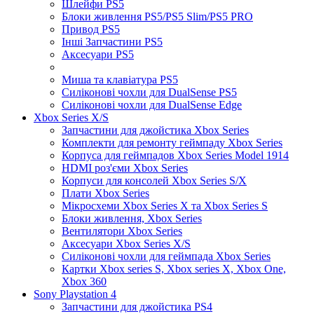
Шлейфи PS5
Блоки живлення PS5/PS5 Slim/PS5 PRO
Привод PS5
Інші Запчастини PS5
Аксесуари PS5
Миша та клавіатура PS5
Силіконові чохли для DualSense PS5
Силіконові чохли для DualSense Edge
Xbox Series X/S
Запчастини для джойстика Xbox Series
Комплекти для ремонту геймпаду Xbox Series
Корпуса для геймпадов Xbox Series Model 1914
HDMI роз'єми Xbox Series
Корпуси для консолей Xbox Series S/X
Плати Xbox Series
Мікросхеми Xbox Series X та Xbox Series S
Блоки живлення, Xbox Series
Вентилятори Xbox Series
Аксесуари Xbox Series X/S
Силіконові чохли для геймпада Xbox Series
Картки Xbox series S, Xbox series X, Xbox One,
Xbox 360
Sony Playstation 4
Запчастини для джойстика PS4