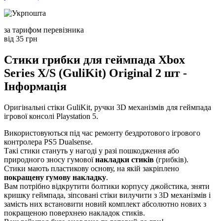
за тарифом перевізника
від 35 грн
Стики грибки для геймпада Xbox
Series X/S (GuliKit) Original 2 шт -
Інформація
Оригінальні стіки GuliKit, ручки 3D механізмів для геймпада
ігрової консолі Playstation 5.
Використовуються під час ремонту бездротового ігрового
контролера PS5 Dualsense.
Такі стики стануть у нагоді у разі пошкодження або
природного зносу гумової
накладки стиків
(грибків).
Стики мають пластикову основу, на якій закріплено
покращену гумову накладку
.
Вам потрібно відкрутити болтики корпусу джойстика, зняти
кришку геймпада, зіпсовані стіки вилучити з 3D механізмів і
замість них встановити новий комплект абсолютно нових з
покращеною поверхнею накладок стиків.