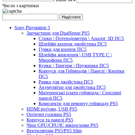
Число з картинки
Sony Playstation 5
Запчастини для DualSense PS5
Стики \ Потенціометри \ Аналог 3D ПС5
Шлейфи кнопок джойстика ПС5
Гумки для кнопок ПС5
Шлейфи живлення \ USB TYPE C \
Мікрофони ПС5
Курки \ Тригери \ Пружинки ПС5
Корпуси для Геймпадів \ Панелі \ Кнопки
ПС5
Рамка для джойстика ПС5
Акумулятор для джойстика ПС5
Материнські плати геймпада \ Сенсорні
панелі ПС5
Комплекти для ремонту геймпаду PS5
HDMI роз'єми, USB PS5
Оптичні головки PS5
Корпуси та панелі PS5
Чіпи GPU/CPU/IC мікросхеми PS5
Вентилятори PS5/PS5 Slim