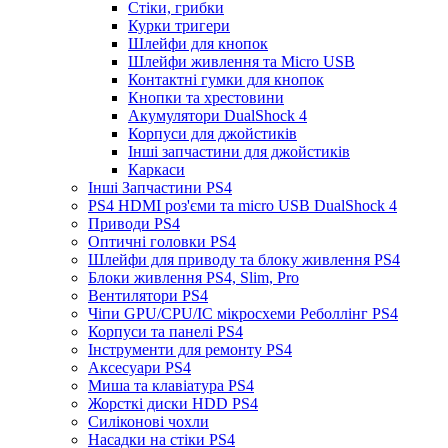
Стіки, грибки
Курки тригери
Шлейфи для кнопок
Шлейфи живлення та Micro USB
Контактні гумки для кнопок
Кнопки та хрестовини
Акумулятори DualShock 4
Корпуси для джойстиків
Інші запчастини для джойстиків
Каркаси
Інші Запчастини PS4
PS4 HDMI роз'єми та micro USB DualShock 4
Приводи PS4
Оптичні головки PS4
Шлейфи для приводу та блоку живлення PS4
Блоки живлення PS4, Slim, Pro
Вентилятори PS4
Чіпи GPU/CPU/IC мікросхеми Реболлінг PS4
Корпуси та панелі PS4
Інструменти для ремонту PS4
Аксесуари PS4
Миша та клавіатура PS4
Жорсткі диски HDD PS4
Силіконові чохли
Насадки на стіки PS4