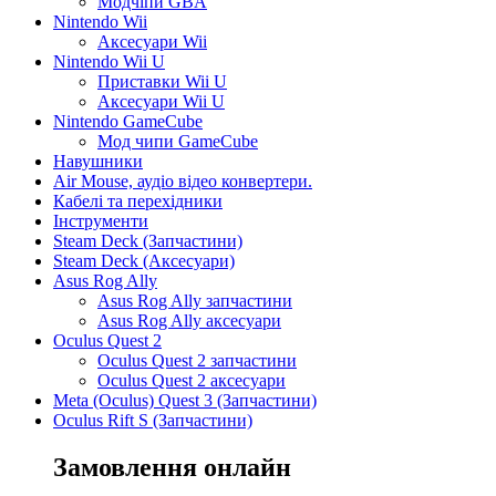
Модчіпи GBA
Nintendo Wii
Аксесуари Wii
Nintendo Wii U
Приставки Wii U
Аксесуари Wii U
Nintendo GameCube
Мод чипи GameCube
Навушники
Air Mouse, аудіо відео конвертери.
Кабелі та перехідники
Інструменти
Steam Deck (Запчастини)
Steam Deck (Аксесуари)
Asus Rog Ally
Asus Rog Ally запчастини
Asus Rog Ally аксесуари
Oculus Quest 2
Oculus Quest 2 запчастини
Oculus Quest 2 аксесуари
Meta (Oculus) Quest 3 (Запчастини)
Oculus Rift S (Запчастини)
Замовлення онлайн