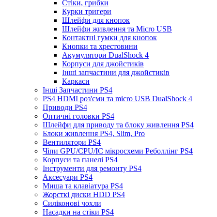
Стіки, грибки
Курки тригери
Шлейфи для кнопок
Шлейфи живлення та Micro USB
Контактні гумки для кнопок
Кнопки та хрестовини
Акумулятори DualShock 4
Корпуси для джойстиків
Інші запчастини для джойстиків
Каркаси
Інші Запчастини PS4
PS4 HDMI роз'єми та micro USB DualShock 4
Приводи PS4
Оптичні головки PS4
Шлейфи для приводу та блоку живлення PS4
Блоки живлення PS4, Slim, Pro
Вентилятори PS4
Чіпи GPU/CPU/IC мікросхеми Реболлінг PS4
Корпуси та панелі PS4
Інструменти для ремонту PS4
Аксесуари PS4
Миша та клавіатура PS4
Жорсткі диски HDD PS4
Силіконові чохли
Насадки на стіки PS4