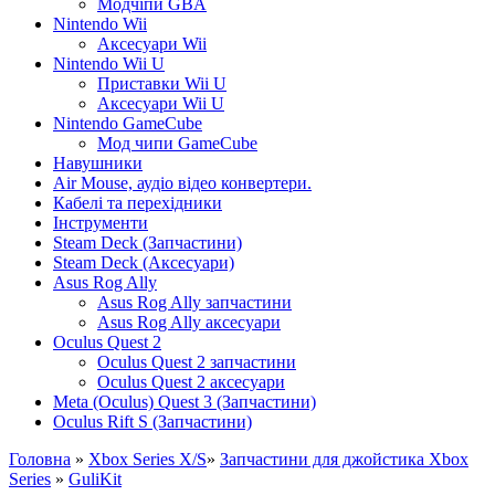
Модчіпи GBA
Nintendo Wii
Аксесуари Wii
Nintendo Wii U
Приставки Wii U
Аксесуари Wii U
Nintendo GameCube
Мод чипи GameCube
Навушники
Air Mouse, аудіо відео конвертери.
Кабелі та перехідники
Інструменти
Steam Deck (Запчастини)
Steam Deck (Аксесуари)
Asus Rog Ally
Asus Rog Ally запчастини
Asus Rog Ally аксесуари
Oculus Quest 2
Oculus Quest 2 запчастини
Oculus Quest 2 аксесуари
Meta (Oculus) Quest 3 (Запчастини)
Oculus Rift S (Запчастини)
Головна
»
Xbox Series X/S
»
Запчастини для джойстика Xbox
Series
»
GuliKit