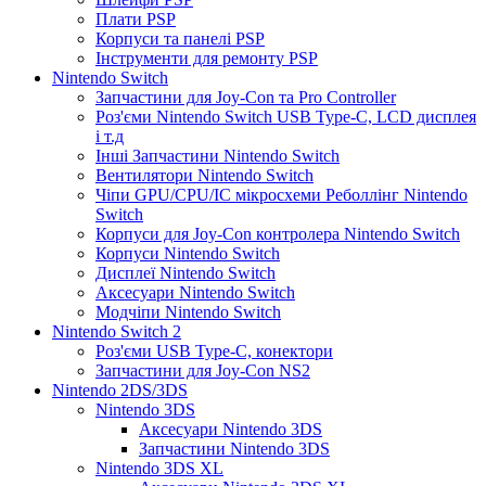
Плати PSP
Корпуси та панелі PSP
Інструменти для ремонту PSP
Nintendo Switch
Запчастини для Joy-Con та Pro Controller
Роз'єми Nintendo Switch USB Type-C, LCD дисплея
і т.д
Інші Запчастини Nintendo Switch
Вентилятори Nintendo Switch
Чіпи GPU/CPU/IC мікросхеми Реболлінг Nintendo
Switch
Корпуси для Joy-Con контролера Nintendo Switch
Корпуси Nintendo Switch
Дисплеї Nintendo Switch
Аксесуари Nintendo Switch
Модчіпи Nintendo Switch
Nintendo Switch 2
Роз'єми USB Type-C, конектори
Запчастини для Joy-Con NS2
Nintendo 2DS/3DS
Nintendo 3DS
Аксесуари Nintendo 3DS
Запчастини Nintendo 3DS
Nintendo 3DS XL