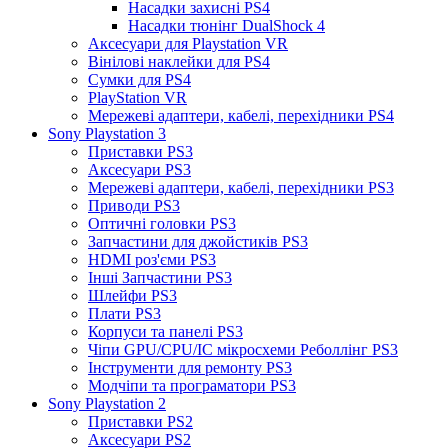
Насадки захисні PS4
Насадки тюнінг DualShock 4
Аксесуари для Playstation VR
Вінілові наклейки для PS4
Сумки для PS4
PlayStation VR
Мережеві адаптери, кабелі, перехідники PS4
Sony Playstation 3
Приставки PS3
Аксесуари PS3
Мережеві адаптери, кабелі, перехідники PS3
Приводи PS3
Оптичні головки PS3
Запчастини для джойстиків PS3
HDMI роз'єми PS3
Інші Запчастини PS3
Шлейфи PS3
Плати PS3
Корпуси та панелі PS3
Чіпи GPU/CPU/IC мікросхеми Реболлінг PS3
Інструменти для ремонту PS3
Модчіпи та програматори PS3
Sony Playstation 2
Приставки PS2
Аксесуари PS2