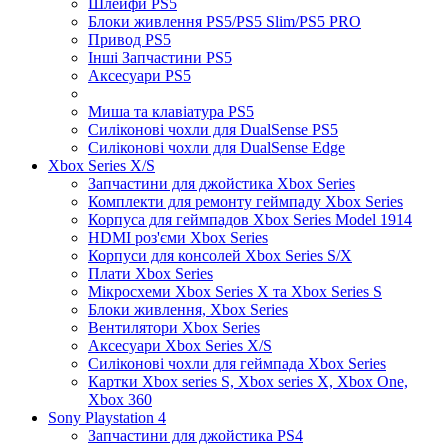
Шлейфи PS5
Блоки живлення PS5/PS5 Slim/PS5 PRO
Привод PS5
Інші Запчастини PS5
Аксесуари PS5
Миша та клавіатура PS5
Силіконові чохли для DualSense PS5
Силіконові чохли для DualSense Edge
Xbox Series X/S
Запчастини для джойстика Xbox Series
Комплекти для ремонту геймпаду Xbox Series
Корпуса для геймпадов Xbox Series Model 1914
HDMI роз'єми Xbox Series
Корпуси для консолей Xbox Series S/X
Плати Xbox Series
Мікросхеми Xbox Series X та Xbox Series S
Блоки живлення, Xbox Series
Вентилятори Xbox Series
Аксесуари Xbox Series X/S
Силіконові чохли для геймпада Xbox Series
Картки Xbox series S, Xbox series X, Xbox One,
Xbox 360
Sony Playstation 4
Запчастини для джойстика PS4