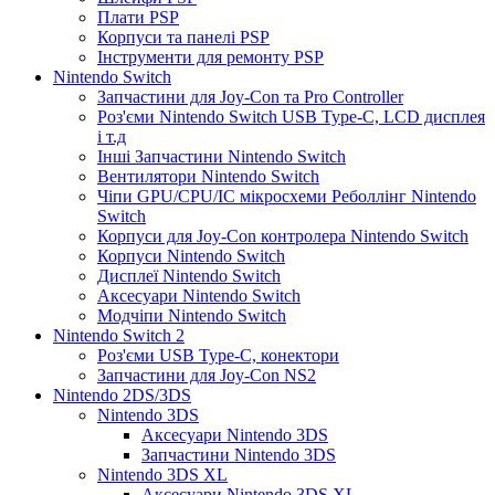
Плати PSP
Корпуси та панелі PSP
Інструменти для ремонту PSP
Nintendo Switch
Запчастини для Joy-Con та Pro Controller
Роз'єми Nintendo Switch USB Type-C, LCD дисплея
і т.д
Інші Запчастини Nintendo Switch
Вентилятори Nintendo Switch
Чіпи GPU/CPU/IC мікросхеми Реболлінг Nintendo
Switch
Корпуси для Joy-Con контролера Nintendo Switch
Корпуси Nintendo Switch
Дисплеї Nintendo Switch
Аксесуари Nintendo Switch
Модчіпи Nintendo Switch
Nintendo Switch 2
Роз'єми USB Type-C, конектори
Запчастини для Joy-Con NS2
Nintendo 2DS/3DS
Nintendo 3DS
Аксесуари Nintendo 3DS
Запчастини Nintendo 3DS
Nintendo 3DS XL
Аксесуари Nintendo 3DS XL