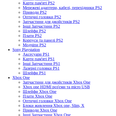
Карти пам'яті PS2
Мережеві адаптери, кабелі, перехідники PS2
Приводи PS2
Оптичні головки PS2
Запчастини для джойстиків PS2
Інші Запчастини PS2
Шлейфи PS2
Плати PS2
Корпуси та панелі PS2
Модчіпи PS2
Sony Playstation
Аксесуари PS1
Карти пам'яті PS1
Інші Запчастини PS1
Лазерні головки PS1
Шлейфи PS1
Xbox One
Запчастини для джойстиків Xbox One
Xbox one HDMI роз'єми та micro USB
Шлейфи Xbox One
Плати Xbox One
Оптичні головки Xbox One
Блоки живлення Xbox one, Slim, X
Приводи Xbox One
Інші Запчастини Xbox One