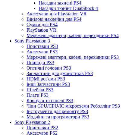
Насадки захисні PS4
Насадки тюнінг DualShock 4
Аксесуари для Playstation VR
Вінілові наклейки для PS4
Сумки для PS4
PlayStation VR
Мережеві адаптери, кабелі, перехідники PS4
Sony Playstation 3
Приставки PS3
Аксесуари PS3
Мережеві адаптери, кабелі, перехідники PS3
Приводи PS3
Оптичні головки PS3
Запчастини для джойстиків PS3
HDMI роз'єми PS3
Інші Запчастини PS3
Шлейфи PS3
Плати PS3
Корпуси та панелі PS3
Чіпи GPU/CPU/IC мікросхеми Реболлінг PS3
Інструменти для ремонту PS3
Модчіпи та програматори PS3
Sony Playstation 2
Приставки PS2
Аксесуари PS2