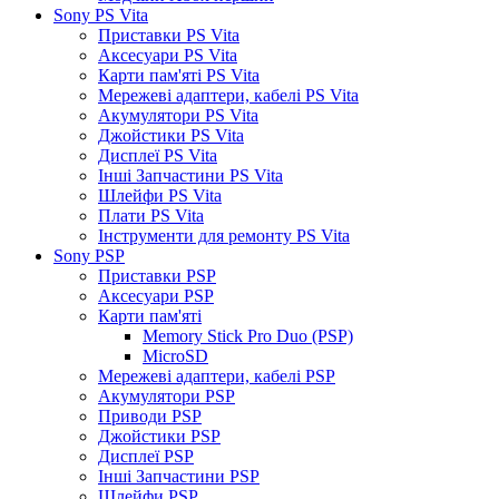
Sony PS Vita
Приставки PS Vita
Аксесуари PS Vita
Карти пам'яті PS Vita
Мережеві адаптери, кабелі PS Vita
Акумулятори PS Vita
Джойстики PS Vita
Дисплеї PS Vita
Інші Запчастини PS Vita
Шлейфи PS Vita
Плати PS Vita
Інструменти для ремонту PS Vita
Sony PSP
Приставки PSP
Аксесуари PSP
Карти пам'яті
Memory Stick Pro Duo (PSP)
MicroSD
Мережеві адаптери, кабелі PSP
Акумулятори PSP
Приводи PSP
Джойстики PSP
Дисплеї PSP
Інші Запчастини PSP
Шлейфи PSP