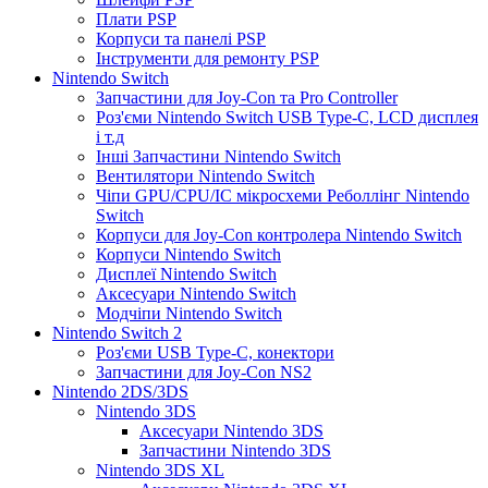
Плати PSP
Корпуси та панелі PSP
Інструменти для ремонту PSP
Nintendo Switch
Запчастини для Joy-Con та Pro Controller
Роз'єми Nintendo Switch USB Type-C, LCD дисплея
і т.д
Інші Запчастини Nintendo Switch
Вентилятори Nintendo Switch
Чіпи GPU/CPU/IC мікросхеми Реболлінг Nintendo
Switch
Корпуси для Joy-Con контролера Nintendo Switch
Корпуси Nintendo Switch
Дисплеї Nintendo Switch
Аксесуари Nintendo Switch
Модчіпи Nintendo Switch
Nintendo Switch 2
Роз'єми USB Type-C, конектори
Запчастини для Joy-Con NS2
Nintendo 2DS/3DS
Nintendo 3DS
Аксесуари Nintendo 3DS
Запчастини Nintendo 3DS
Nintendo 3DS XL