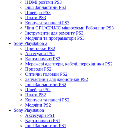
HDMI роз'єми PS3
Інші Запчастини PS3
Шлейфи PS3
Плати PS3
Корпуси та панелі PS3
Чіпи GPU/CPU/IC мікросхеми Реболлінг PS3
Інструменти для ремонту PS3
Модчіпи та програматори PS3
Sony Playstation 2
Приставки PS2
Аксесуари PS2
Карти пам'яті PS2
Мережеві адаптери, кабелі, перехідники PS2
Приводи PS2
Оптичні головки PS2
Запчастини для джойстиків PS2
Інші Запчастини PS2
Шлейфи PS2
Плати PS2
Корпуси та панелі PS2
Модчіпи PS2
Sony Playstation
Аксесуари PS1
Карти пам'яті PS1
Інші Запчастини PS1