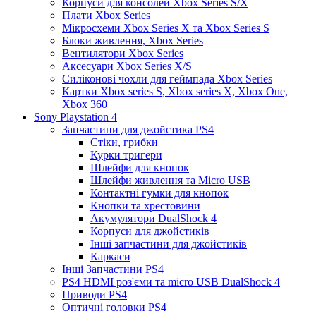
Корпуси для консолей Xbox Series S/X
Плати Xbox Series
Мікросхеми Xbox Series X та Xbox Series S
Блоки живлення, Xbox Series
Вентилятори Xbox Series
Аксесуари Xbox Series X/S
Силіконові чохли для геймпада Xbox Series
Картки Xbox series S, Xbox series X, Xbox One,
Xbox 360
Sony Playstation 4
Запчастини для джойстика PS4
Стіки, грибки
Курки тригери
Шлейфи для кнопок
Шлейфи живлення та Micro USB
Контактні гумки для кнопок
Кнопки та хрестовини
Акумулятори DualShock 4
Корпуси для джойстиків
Інші запчастини для джойстиків
Каркаси
Інші Запчастини PS4
PS4 HDMI роз'єми та micro USB DualShock 4
Приводи PS4
Оптичні головки PS4