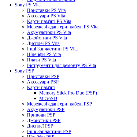
Sony PS Vita
Приставки PS Vita
Аксесуари PS Vita
Карти пам'яті PS Vita
Мережеві адаптери, кабелі PS Vita
Акумулятори PS Vita
Джойстики PS Vita
Дисплеї PS Vita
Інші Запчастини PS Vita
Шлейфи PS Vita
Плати PS Vita
Інструменти для ремонту PS Vita
Sony PSP
Приставки PSP
Аксесуари PSP
Карти пам'яті
Memory Stick Pro Duo (PSP)
MicroSD
Мережеві адаптери, кабелі PSP
Акумулятори PSP
Приводи PSP
Джойстики PSP
Дисплеї PSP
Інші Запчастини PSP
Шлейфи PSP