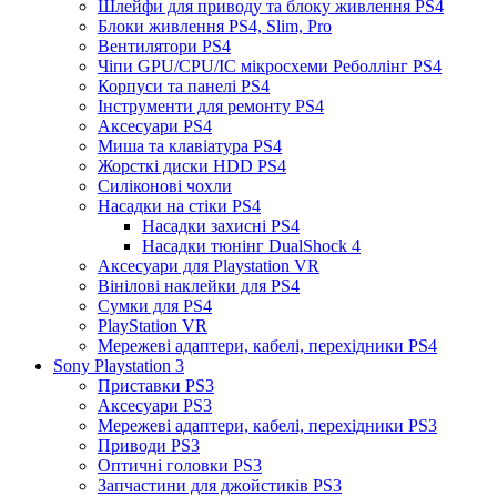
Шлейфи для приводу та блоку живлення PS4
Блоки живлення PS4, Slim, Pro
Вентилятори PS4
Чіпи GPU/CPU/IC мікросхеми Реболлінг PS4
Корпуси та панелі PS4
Інструменти для ремонту PS4
Аксесуари PS4
Миша та клавіатура PS4
Жорсткі диски HDD PS4
Силіконові чохли
Насадки на стіки PS4
Насадки захисні PS4
Насадки тюнінг DualShock 4
Аксесуари для Playstation VR
Вінілові наклейки для PS4
Сумки для PS4
PlayStation VR
Мережеві адаптери, кабелі, перехідники PS4
Sony Playstation 3
Приставки PS3
Аксесуари PS3
Мережеві адаптери, кабелі, перехідники PS3
Приводи PS3
Оптичні головки PS3
Запчастини для джойстиків PS3