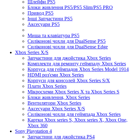
Шлейфи PS5
Блоки живлення PS5/PS5 Slim/PS5 PRO
Привод PS5
Інші Запчастини PS5
Аксесуари PS5
Миша та клавіатура PS5
Силіконові чохли для DualSense PS5
Силіконові чохли для DualSense Edge
Xbox Series X/S
Запчастини для джойстика Xbox Series
Комплекти для ремонту геймпаду Xbox Series
Корпуса для геймпадов Xbox Series Model 1914
HDMI роз'єми Xbox Series
Корпуси для консолей Xbox Series S/X
Плати Xbox Series
Мікросхеми Xbox Series X та Xbox Series S
Блоки живлення, Xbox Series
Вентилятори Xbox Series
Аксесуари Xbox Series X/S
Силіконові чохли для геймпада Xbox Series
Картки Xbox series S, Xbox series X, Xbox One,
Xbox 360
Sony Playstation 4
Запчастини для джойстика PS4