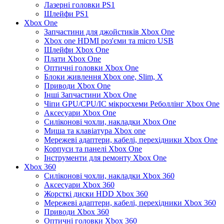
Лазерні головки PS1
Шлейфи PS1
Xbox One
Запчастини для джойстиків Xbox One
Xbox one HDMI роз'єми та micro USB
Шлейфи Xbox One
Плати Xbox One
Оптичні головки Xbox One
Блоки живлення Xbox one, Slim, X
Приводи Xbox One
Інші Запчастини Xbox One
Чіпи GPU/CPU/IC мікросхеми Реболлінг Xbox One
Аксесуари Xbox One
Силіконові чохли, накладки Xbox One
Миша та клавіатура Xbox one
Мережеві адаптери, кабелі, перехідники Xbox One
Корпуси та панелі Xbox One
Інструменти для ремонту Xbox One
Xbox 360
Силіконові чохли, накладки Xbox 360
Аксесуари Xbox 360
Жорсткі диски HDD Xbox 360
Мережеві адаптери, кабелі, перехідники Xbox 360
Приводи Xbox 360
Оптичні головки Xbox 360