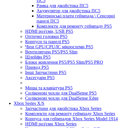
ПС5
Рамка для джойстика ПС5
Акумулятор для джойстика ПС5
Материнські плати геймпада \ Сенсорні
панелі ПС5
Комплекти для ремонту геймпаду PS5
HDMI роз'єми, USB PS5
Оптичні головки PS5
Корпуси та панелі PS5
Чіпи GPU/CPU/IC мікросхеми PS5
Вентилятори PS5/PS5 Slim
Шлейфи PS5
Блоки живлення PS5/PS5 Slim/PS5 PRO
Привод PS5
Інші Запчастини PS5
Аксесуари PS5
Миша та клавіатура PS5
Силіконові чохли для DualSense PS5
Силіконові чохли для DualSense Edge
Xbox Series X/S
Запчастини для джойстика Xbox Series
Комплекти для ремонту геймпаду Xbox Series
Корпуса для геймпадов Xbox Series Model 1914
HDMI роз'єми Xbox Series