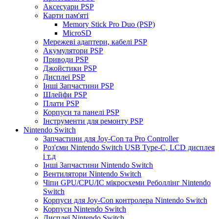
Аксесуари PSP
Карти пам'яті
Memory Stick Pro Duo (PSP)
MicroSD
Мережеві адаптери, кабелі PSP
Акумулятори PSP
Приводи PSP
Джойстики PSP
Дисплеї PSP
Інші Запчастини PSP
Шлейфи PSP
Плати PSP
Корпуси та панелі PSP
Інструменти для ремонту PSP
Nintendo Switch
Запчастини для Joy-Con та Pro Controller
Роз'єми Nintendo Switch USB Type-C, LCD дисплея
і т.д
Інші Запчастини Nintendo Switch
Вентилятори Nintendo Switch
Чіпи GPU/CPU/IC мікросхеми Реболлінг Nintendo
Switch
Корпуси для Joy-Con контролера Nintendo Switch
Корпуси Nintendo Switch
Дисплеї Nintendo Switch