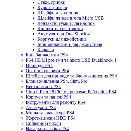
Стіки, грибки
Курки тригери
Шлейфи для кнопок
Шлейфи живлення та Micro USB
Контактні гумки для кнопок
Кнопки та хрестовини
Акумулятори DualShock 4
Корпуси для джойстиків
Інші запчастини для джойстиків
Каркаси
Інші Запчастини PS4
PS4 HDMI роз'єми та micro USB DualShock 4
Приводи PS4
Оптичні головки PS4
Шлейфи для приводу та блоку живлення PS4
Блоки живлення PS4, Slim, Pro
Вентилятори PS4
Чіпи GPU/CPU/IC мікросхеми Реболлінг PS4
Корпуси та панелі PS4
Інструменти для ремонту PS4
Аксесуари PS4
Миша та клавіатура PS4
Жорсткі диски HDD PS4
Силіконові чохли
Насадки на стіки PS4