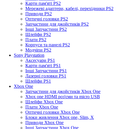
Карти пам'яті PS2
Мережеві адаптери, кабелі, перехідники PS2
Приводи PS2
Оптичні головки PS2
Запчастини для джойстиків PS2
Інші Запчастини PS2
Шлейфи PS2
Плати PS2
Корпуси та панелі PS2
Модчіпи PS2
Sony Playstation
Аксесуари PS1
Карти пам'яті PS1
Інші Запчастини PS1
Лазерні головки PS1
Шлейфи PS1
Xbox One
Запчастини для джойстиків Xbox One
Xbox one HDMI роз'єми та micro USB
Шлейфи Xbox One
Плати Xbox One
Оптичні головки Xbox One
Блоки живлення Xbox one, Slim, X
Приводи Xbox One
Інші Запчастини Xbox One