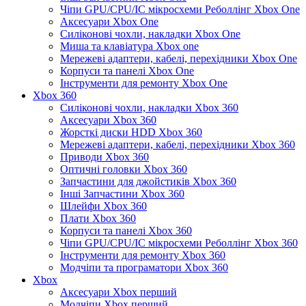
Чіпи GPU/CPU/IC мікросхеми Реболлінг Xbox One
Аксесуари Xbox One
Силіконові чохли, накладки Xbox One
Миша та клавіатура Xbox one
Мережеві адаптери, кабелі, перехідники Xbox One
Корпуси та панелі Xbox One
Інструменти для ремонту Xbox One
Xbox 360
Силіконові чохли, накладки Xbox 360
Аксесуари Xbox 360
Жорсткі диски HDD Xbox 360
Мережеві адаптери, кабелі, перехідники Xbox 360
Приводи Xbox 360
Оптичні головки Xbox 360
Запчастини для джойстиків Xbox 360
Інші Запчастини Xbox 360
Шлейфи Xbox 360
Плати Xbox 360
Корпуси та панелі Xbox 360
Чіпи GPU/CPU/IC мікросхеми Реболлінг Xbox 360
Інструменти для ремонту Xbox 360
Модчіпи та програматори Xbox 360
Xbox
Аксесуари Xbox перший
Модчіпи Xbox перший