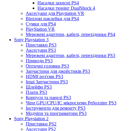
Насадки захисні PS4
Насадки тюнінг DualShock 4
Аксесуари для Playstation VR
Вінілові наклейки для PS4
Сумки для PS4
PlayStation VR
Мережеві адаптери, кабелі, перехідники PS4
Sony Playstation 3
Приставки PS3
Аксесуари PS3
Мережеві адаптери, кабелі, перехідники PS3
Приводи PS3
Оптичні головки PS3
Запчастини для джойстиків PS3
HDMI роз'єми PS3
Інші Запчастини PS3
Шлейфи PS3
Плати PS3
Корпуси та панелі PS3
Чіпи GPU/CPU/IC мікросхеми Реболлінг PS3
Інструменти для ремонту PS3
Модчіпи та програматори PS3
Sony Playstation 2
Приставки PS2
Аксесуари PS2