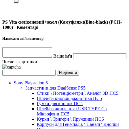
PS Vita силіконовий чохол (Камуфляж)(Blue-black) (PCH-
1000) - Коментарі
Написати свій коментар
Ваше ім'я
Число з картинки
Sony Playstation 5
Запчастини для DualSense PS5
Стики \ Потенціометри \ Аналог 3D ПС5
Шлейфи кнопок джойстика ПС5
Гумки для кнопок ПС5
Шлейфи живлення \ USB TYPE C \
Мікрофони ПС5
Курки \ Тригери \ Пружинки ПС5
Корпуси для Геймпадів \ Панелі \ Кнопки