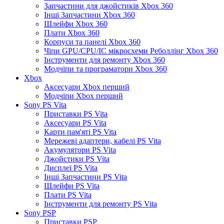
Запчастини для джойстиків Xbox 360
Інші Запчастини Xbox 360
Шлейфи Xbox 360
Плати Xbox 360
Корпуси та панелі Xbox 360
Чіпи GPU/CPU/IC мікросхеми Реболлінг Xbox 360
Інструменти для ремонту Xbox 360
Модчіпи та програматори Xbox 360
Xbox
Аксесуари Xbox перший
Модчіпи Xbox перший
Sony PS Vita
Приставки PS Vita
Аксесуари PS Vita
Карти пам'яті PS Vita
Мережеві адаптери, кабелі PS Vita
Акумулятори PS Vita
Джойстики PS Vita
Дисплеї PS Vita
Інші Запчастини PS Vita
Шлейфи PS Vita
Плати PS Vita
Інструменти для ремонту PS Vita
Sony PSP
Приставки PSP