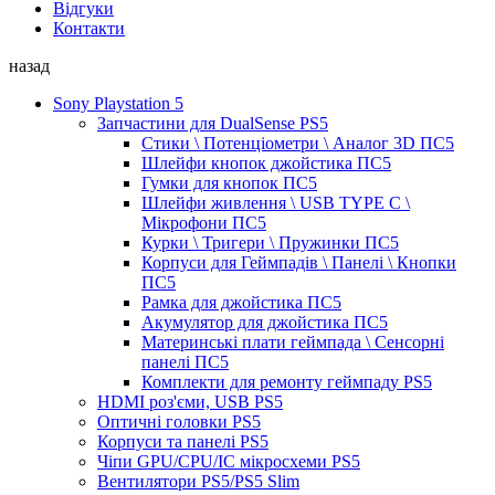
Відгуки
Контакти
назад
Sony Playstation 5
Запчастини для DualSense PS5
Стики \ Потенціометри \ Аналог 3D ПС5
Шлейфи кнопок джойстика ПС5
Гумки для кнопок ПС5
Шлейфи живлення \ USB TYPE C \
Мікрофони ПС5
Курки \ Тригери \ Пружинки ПС5
Корпуси для Геймпадів \ Панелі \ Кнопки
ПС5
Рамка для джойстика ПС5
Акумулятор для джойстика ПС5
Материнські плати геймпада \ Сенсорні
панелі ПС5
Комплекти для ремонту геймпаду PS5
HDMI роз'єми, USB PS5
Оптичні головки PS5
Корпуси та панелі PS5
Чіпи GPU/CPU/IC мікросхеми PS5
Вентилятори PS5/PS5 Slim