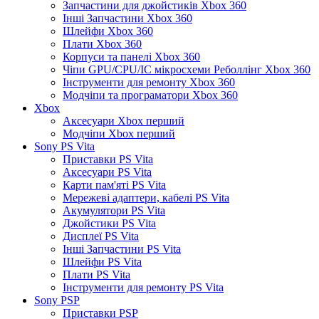
Запчастини для джойстиків Xbox 360
Інші Запчастини Xbox 360
Шлейфи Xbox 360
Плати Xbox 360
Корпуси та панелі Xbox 360
Чіпи GPU/CPU/IC мікросхеми Реболлінг Xbox 360
Інструменти для ремонту Xbox 360
Модчіпи та програматори Xbox 360
Xbox
Аксесуари Xbox перший
Модчіпи Xbox перший
Sony PS Vita
Приставки PS Vita
Аксесуари PS Vita
Карти пам'яті PS Vita
Мережеві адаптери, кабелі PS Vita
Акумулятори PS Vita
Джойстики PS Vita
Дисплеї PS Vita
Інші Запчастини PS Vita
Шлейфи PS Vita
Плати PS Vita
Інструменти для ремонту PS Vita
Sony PSP
Приставки PSP