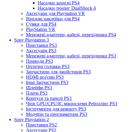
Насадки захисні PS4
Насадки тюнінг DualShock 4
Аксесуари для Playstation VR
Вінілові наклейки для PS4
Сумки для PS4
PlayStation VR
Мережеві адаптери, кабелі, перехідники PS4
Sony Playstation 3
Приставки PS3
Аксесуари PS3
Мережеві адаптери, кабелі, перехідники PS3
Приводи PS3
Оптичні головки PS3
Запчастини для джойстиків PS3
HDMI роз'єми PS3
Інші Запчастини PS3
Шлейфи PS3
Плати PS3
Корпуси та панелі PS3
Чіпи GPU/CPU/IC мікросхеми Реболлінг PS3
Інструменти для ремонту PS3
Модчіпи та програматори PS3
Sony Playstation 2
Приставки PS2
Аксесуари PS2