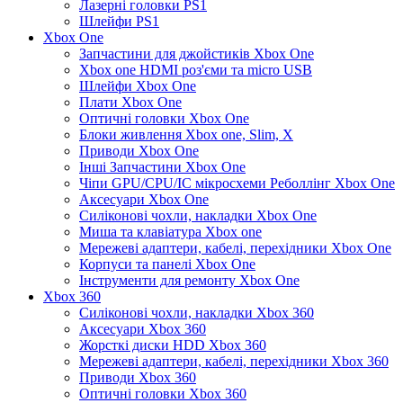
Лазерні головки PS1
Шлейфи PS1
Xbox One
Запчастини для джойстиків Xbox One
Xbox one HDMI роз'єми та micro USB
Шлейфи Xbox One
Плати Xbox One
Оптичні головки Xbox One
Блоки живлення Xbox one, Slim, X
Приводи Xbox One
Інші Запчастини Xbox One
Чіпи GPU/CPU/IC мікросхеми Реболлінг Xbox One
Аксесуари Xbox One
Силіконові чохли, накладки Xbox One
Миша та клавіатура Xbox one
Мережеві адаптери, кабелі, перехідники Xbox One
Корпуси та панелі Xbox One
Інструменти для ремонту Xbox One
Xbox 360
Силіконові чохли, накладки Xbox 360
Аксесуари Xbox 360
Жорсткі диски HDD Xbox 360
Мережеві адаптери, кабелі, перехідники Xbox 360
Приводи Xbox 360
Оптичні головки Xbox 360