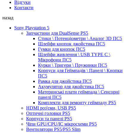
Відгуки
Контакти
назад
Sony Playstation 5
Запчастини для DualSense PS5
Стики \ Потенціометри \ Аналог 3D ПС5
Шлейфи кнопок джойстика ПС5
Гумки для кнопок ПС5
Шлейфи живлення \ USB TYPE C \
Мікрофони ПС5
Курки \ Тригери \ Пружинки ПС5
Корпуси для Геймпадів \ Панелі \ Кнопки
ПС5
Рамка для джойстика ПС5
Акумулятор для джойстика ПС5
Материнські плати геймпада \ Сенсорні
панелі ПС5
Комплекти для ремонту геймпаду PS5
HDMI роз'єми, USB PS5
Оптичні головки PS5
Корпуси та панелі PS5
Чіпи GPU/CPU/IC мікросхеми PS5
Вентилятори PS5/PS5 Slim