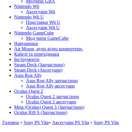
Модчіпи GBA
Nintendo Wii
Аксесуари Wii
Nintendo Wii U
Приставки Wii U
Аксесуари Wii U
Nintendo GameCube
Мод чипи GameCube
Навушники
Air Mouse, аудіо відео конвертери.
Кабелі та перехідники
Інструменти
Steam Deck (Запчастини)
Steam Deck (Аксесуари)
Asus Rog Ally
Asus Rog Ally запчастини
Asus Rog Ally аксесуари
Oculus Quest 2
Oculus Quest 2 запчастини
Oculus Quest 2 аксесуари
Meta (Oculus) Quest 3 (Запчастини)
Oculus Rift S (Запчастини)
Головна
»
Sony PS Vita
»
Аксесуари PS Vita
»
Sony PS Vita