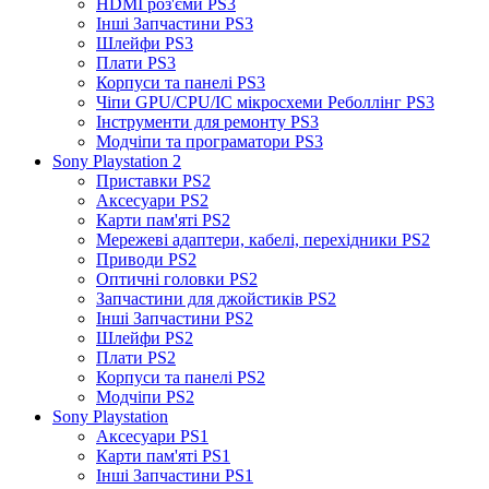
HDMI роз'єми PS3
Інші Запчастини PS3
Шлейфи PS3
Плати PS3
Корпуси та панелі PS3
Чіпи GPU/CPU/IC мікросхеми Реболлінг PS3
Інструменти для ремонту PS3
Модчіпи та програматори PS3
Sony Playstation 2
Приставки PS2
Аксесуари PS2
Карти пам'яті PS2
Мережеві адаптери, кабелі, перехідники PS2
Приводи PS2
Оптичні головки PS2
Запчастини для джойстиків PS2
Інші Запчастини PS2
Шлейфи PS2
Плати PS2
Корпуси та панелі PS2
Модчіпи PS2
Sony Playstation
Аксесуари PS1
Карти пам'яті PS1
Інші Запчастини PS1