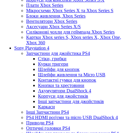
Плати Xbox Series
Мікросхеми Xbox Series X та Xbox Series S
Блоки живлення, Xbox Series
Вентилятори Xbox Series
Аксесуари Xbox Series X/S
Силіконові чохли для геймпада Xbox Series
Картки Xbox series S, Xbox series X, Xbox One,
Xbox 360
Sony Playstation 4
Запчастини для джойстика PS4
Стіки, грибки
Курки тригери
Шлейфи для кнопок
Шлейфи живлення та Micro USB
Контактні гумки для кнопок
Кнопки та хрестовини
Акумулятори DualShock 4
Корпуси для джойстиків
Інші запчастини для джойстиків
Каркаси
Інші Запчастини PS4
PS4 HDMI роз'єми та micro USB DualShock 4
Приводи PS4
Оптичні головки PS4