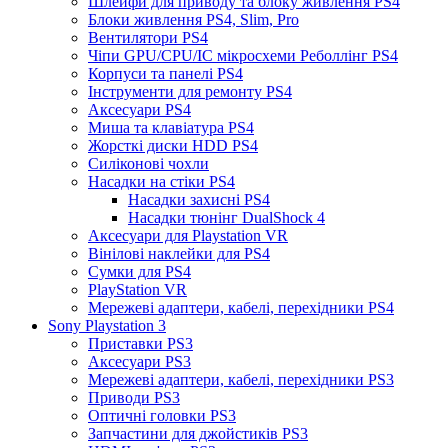
Шлейфи для приводу та блоку живлення PS4
Блоки живлення PS4, Slim, Pro
Вентилятори PS4
Чіпи GPU/CPU/IC мікросхеми Реболлінг PS4
Корпуси та панелі PS4
Інструменти для ремонту PS4
Аксесуари PS4
Миша та клавіатура PS4
Жорсткі диски HDD PS4
Силіконові чохли
Насадки на стіки PS4
Насадки захисні PS4
Насадки тюнінг DualShock 4
Аксесуари для Playstation VR
Вінілові наклейки для PS4
Сумки для PS4
PlayStation VR
Мережеві адаптери, кабелі, перехідники PS4
Sony Playstation 3
Приставки PS3
Аксесуари PS3
Мережеві адаптери, кабелі, перехідники PS3
Приводи PS3
Оптичні головки PS3
Запчастини для джойстиків PS3