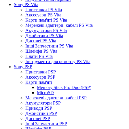
Sony PS Vita
Приставки PS Vita
Аксесуари PS Vita
Карти пам'яті PS Vita
Мережеві адаптери, кабелі PS Vita
Акумулятори PS Vita
Джойстики PS Vita
Дисплеї PS Vita
Інші Запчастини PS Vita
Шлейфи PS Vita
Плати PS Vita
Інструменти для ремонту PS Vita
Sony PSP
Приставки PSP
Аксесуари PSP
Карти пам'яті
Memory Stick Pro Duo (PSP)
MicroSD
Мережеві адаптери, кабелі PSP
Акумулятори PSP
Приводи PSP
Джойстики PSP
Дисплеї PSP
Інші Запчастини PSP
Шлейфи PSP