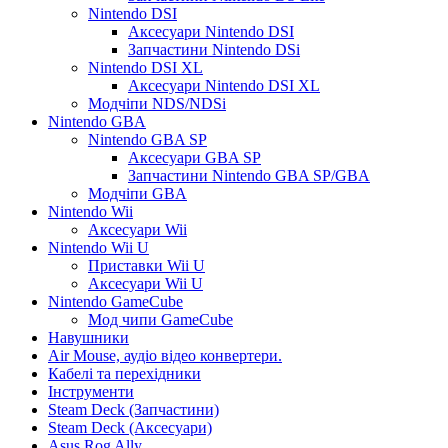
Nintendo DSI
Аксесуари Nintendo DSI
Запчастини Nintendo DSi
Nintendo DSI XL
Аксесуари Nintendo DSI XL
Модчіпи NDS/NDSi
Nintendo GBA
Nintendo GBA SP
Аксесуари GBA SP
Запчастини Nintendo GBA SP/GBA
Модчіпи GBA
Nintendo Wii
Аксесуари Wii
Nintendo Wii U
Приставки Wii U
Аксесуари Wii U
Nintendo GameCube
Мод чипи GameCube
Навушники
Air Mouse, аудіо відео конвертери.
Кабелі та перехідники
Інструменти
Steam Deck (Запчастини)
Steam Deck (Аксесуари)
Asus Rog Ally