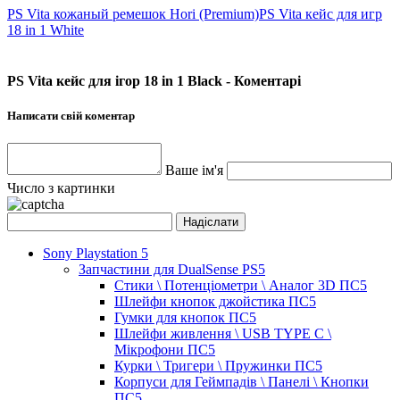
PS Vita кожаный ремешок Hori (Premium)
PS Vita кейс для игр
18 in 1 White
PS Vita кейс для ігор 18 in 1 Black - Коментарі
Написати свій коментар
Ваше ім'я
Число з картинки
Sony Playstation 5
Запчастини для DualSense PS5
Стики \ Потенціометри \ Аналог 3D ПС5
Шлейфи кнопок джойстика ПС5
Гумки для кнопок ПС5
Шлейфи живлення \ USB TYPE C \
Мікрофони ПС5
Курки \ Тригери \ Пружинки ПС5
Корпуси для Геймпадів \ Панелі \ Кнопки
ПС5