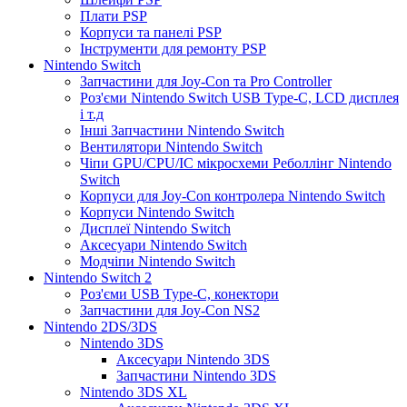
Плати PSP
Корпуси та панелі PSP
Інструменти для ремонту PSP
Nintendo Switch
Запчастини для Joy-Con та Pro Controller
Роз'єми Nintendo Switch USB Type-C, LCD дисплея
і т.д
Інші Запчастини Nintendo Switch
Вентилятори Nintendo Switch
Чіпи GPU/CPU/IC мікросхеми Реболлінг Nintendo
Switch
Корпуси для Joy-Con контролера Nintendo Switch
Корпуси Nintendo Switch
Дисплеї Nintendo Switch
Аксесуари Nintendo Switch
Модчіпи Nintendo Switch
Nintendo Switch 2
Роз'єми USB Type-C, конектори
Запчастини для Joy-Con NS2
Nintendo 2DS/3DS
Nintendo 3DS
Аксесуари Nintendo 3DS
Запчастини Nintendo 3DS
Nintendo 3DS XL