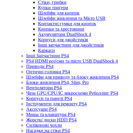
Стіки, грибки
Курки тригери
Шлейфи для кнопок
Шлейфи живлення та Micro USB
Контактні гумки для кнопок
Кнопки та хрестовини
Акумулятори DualShock 4
Корпуси для джойстиків
Інші запчастини для джойстиків
Каркаси
Інші Запчастини PS4
PS4 HDMI роз'єми та micro USB DualShock 4
Приводи PS4
Оптичні головки PS4
Шлейфи для приводу та блоку живлення PS4
Блоки живлення PS4, Slim, Pro
Вентилятори PS4
Чіпи GPU/CPU/IC мікросхеми Реболлінг PS4
Корпуси та панелі PS4
Інструменти для ремонту PS4
Аксесуари PS4
Миша та клавіатура PS4
Жорсткі диски HDD PS4
Силіконові чохли
Насадки на стіки PS4