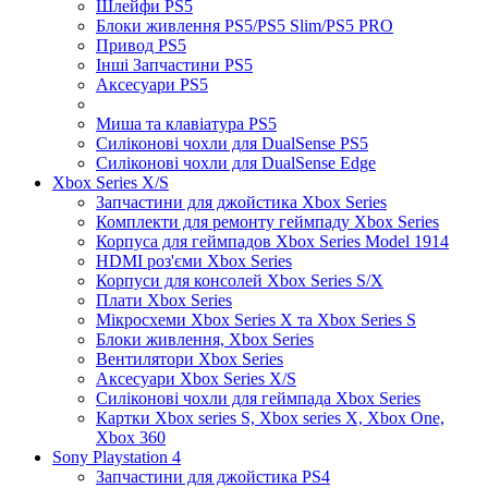
Шлейфи PS5
Блоки живлення PS5/PS5 Slim/PS5 PRO
Привод PS5
Інші Запчастини PS5
Аксесуари PS5
Миша та клавіатура PS5
Силіконові чохли для DualSense PS5
Силіконові чохли для DualSense Edge
Xbox Series X/S
Запчастини для джойстика Xbox Series
Комплекти для ремонту геймпаду Xbox Series
Корпуса для геймпадов Xbox Series Model 1914
HDMI роз'єми Xbox Series
Корпуси для консолей Xbox Series S/X
Плати Xbox Series
Мікросхеми Xbox Series X та Xbox Series S
Блоки живлення, Xbox Series
Вентилятори Xbox Series
Аксесуари Xbox Series X/S
Силіконові чохли для геймпада Xbox Series
Картки Xbox series S, Xbox series X, Xbox One,
Xbox 360
Sony Playstation 4
Запчастини для джойстика PS4