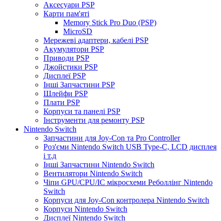
Аксесуари PSP
Карти пам'яті
Memory Stick Pro Duo (PSP)
MicroSD
Мережеві адаптери, кабелі PSP
Акумулятори PSP
Приводи PSP
Джойстики PSP
Дисплеї PSP
Інші Запчастини PSP
Шлейфи PSP
Плати PSP
Корпуси та панелі PSP
Інструменти для ремонту PSP
Nintendo Switch
Запчастини для Joy-Con та Pro Controller
Роз'єми Nintendo Switch USB Type-C, LCD дисплея
і т.д
Інші Запчастини Nintendo Switch
Вентилятори Nintendo Switch
Чіпи GPU/CPU/IC мікросхеми Реболлінг Nintendo
Switch
Корпуси для Joy-Con контролера Nintendo Switch
Корпуси Nintendo Switch
Дисплеї Nintendo Switch