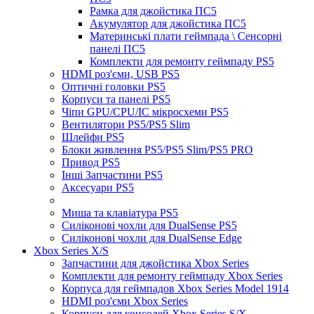
Рамка для джойстика ПС5
Акумулятор для джойстика ПС5
Материнські плати геймпада \ Сенсорні
панелі ПС5
Комплекти для ремонту геймпаду PS5
HDMI роз'єми, USB PS5
Оптичні головки PS5
Корпуси та панелі PS5
Чіпи GPU/CPU/IC мікросхеми PS5
Вентилятори PS5/PS5 Slim
Шлейфи PS5
Блоки живлення PS5/PS5 Slim/PS5 PRO
Привод PS5
Інші Запчастини PS5
Аксесуари PS5
Миша та клавіатура PS5
Силіконові чохли для DualSense PS5
Силіконові чохли для DualSense Edge
Xbox Series X/S
Запчастини для джойстика Xbox Series
Комплекти для ремонту геймпаду Xbox Series
Корпуса для геймпадов Xbox Series Model 1914
HDMI роз'єми Xbox Series
Корпуси для консолей Xbox Series S/X