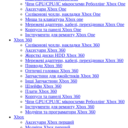
Чіпи GPU/CPU/IC мікросхеми Реболлінг Xbox One
Аксесуари Xbox One
Силіконові чохли, накладки Xbox One
Миша та клавіатура Xbox one
Мережеві адаптери, кабелі, перехідники Xbox One
Корпуси та панелі Xbox One
Інструменти для ремонту Xbox One
Xbox 360
Силіконові чохли, накладки Xbox 360
Аксесуари Xbox 360
Жорсткі диски HDD Xbox 360
Мережеві адаптери, кабелі, перехідники Xbox 360
Приводи Xbox 360
Оптичні головки Xbox 360
Запчастини для джойстиків Xbox 360
Інші Запчастини Xbox 360
Шлейфи Xbox 360
Плати Xbox 360
Корпуси та панелі Xbox 360
Чіпи GPU/CPU/IC мікросхеми Реболлінг Xbox 360
Інструменти для ремонту Xbox 360
Модчіпи та програматори Xbox 360
Xbox
Аксесуари Xbox перший
Модчіпи Xbox перший