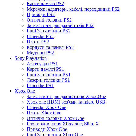
Карти пам'яті PS2
Мережеві адаптери, кабелі, перехідники PS2
Приводи PS2
Оптичні головки PS2
Запчастини для джойстиків PS2
Інші Запчастини PS2
Шлейфи PS2
Плати PS2
Корпуси та панелі PS2
Модчіпи PS2
Sony Playstation
Аксесуари PS1
Карти пам'яті PS1
Інші Запчастини PS1
Лазерні головки PS1
Шлейфи PS1
Xbox One
Запчастини для джойстиків Xbox One
Xbox one HDMI роз'єми та micro USB
Шлейфи Xbox One
Плати Xbox One
Оптичні головки Xbox One
Блоки живлення Xbox one, Slim, X
Приводи Xbox One
Інші Запчастини Xbox One