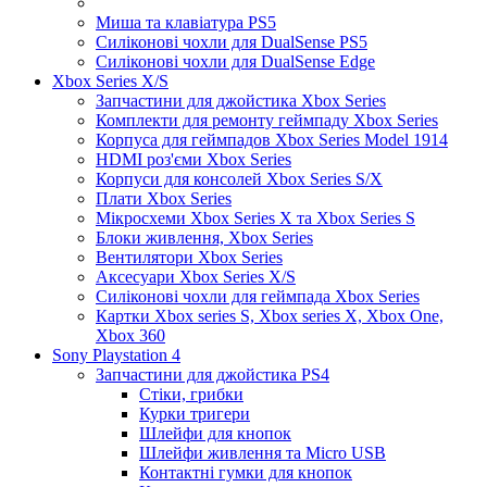
Миша та клавіатура PS5
Силіконові чохли для DualSense PS5
Силіконові чохли для DualSense Edge
Xbox Series X/S
Запчастини для джойстика Xbox Series
Комплекти для ремонту геймпаду Xbox Series
Корпуса для геймпадов Xbox Series Model 1914
HDMI роз'єми Xbox Series
Корпуси для консолей Xbox Series S/X
Плати Xbox Series
Мікросхеми Xbox Series X та Xbox Series S
Блоки живлення, Xbox Series
Вентилятори Xbox Series
Аксесуари Xbox Series X/S
Силіконові чохли для геймпада Xbox Series
Картки Xbox series S, Xbox series X, Xbox One,
Xbox 360
Sony Playstation 4
Запчастини для джойстика PS4
Стіки, грибки
Курки тригери
Шлейфи для кнопок
Шлейфи живлення та Micro USB
Контактні гумки для кнопок