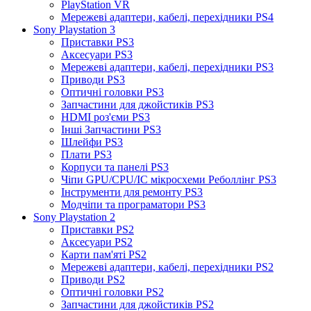
PlayStation VR
Мережеві адаптери, кабелі, перехідники PS4
Sony Playstation 3
Приставки PS3
Аксесуари PS3
Мережеві адаптери, кабелі, перехідники PS3
Приводи PS3
Оптичні головки PS3
Запчастини для джойстиків PS3
HDMI роз'єми PS3
Інші Запчастини PS3
Шлейфи PS3
Плати PS3
Корпуси та панелі PS3
Чіпи GPU/CPU/IC мікросхеми Реболлінг PS3
Інструменти для ремонту PS3
Модчіпи та програматори PS3
Sony Playstation 2
Приставки PS2
Аксесуари PS2
Карти пам'яті PS2
Мережеві адаптери, кабелі, перехідники PS2
Приводи PS2
Оптичні головки PS2
Запчастини для джойстиків PS2