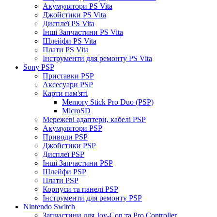
Акумулятори PS Vita
Джойстики PS Vita
Дисплеї PS Vita
Інші Запчастини PS Vita
Шлейфи PS Vita
Плати PS Vita
Інструменти для ремонту PS Vita
Sony PSP
Приставки PSP
Аксесуари PSP
Карти пам'яті
Memory Stick Pro Duo (PSP)
MicroSD
Мережеві адаптери, кабелі PSP
Акумулятори PSP
Приводи PSP
Джойстики PSP
Дисплеї PSP
Інші Запчастини PSP
Шлейфи PSP
Плати PSP
Корпуси та панелі PSP
Інструменти для ремонту PSP
Nintendo Switch
Запчастини для Joy-Con та Pro Controller