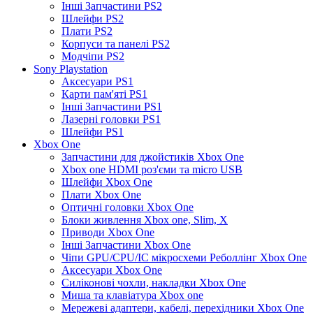
Інші Запчастини PS2
Шлейфи PS2
Плати PS2
Корпуси та панелі PS2
Модчіпи PS2
Sony Playstation
Аксесуари PS1
Карти пам'яті PS1
Інші Запчастини PS1
Лазерні головки PS1
Шлейфи PS1
Xbox One
Запчастини для джойстиків Xbox One
Xbox one HDMI роз'єми та micro USB
Шлейфи Xbox One
Плати Xbox One
Оптичні головки Xbox One
Блоки живлення Xbox one, Slim, X
Приводи Xbox One
Інші Запчастини Xbox One
Чіпи GPU/CPU/IC мікросхеми Реболлінг Xbox One
Аксесуари Xbox One
Силіконові чохли, накладки Xbox One
Миша та клавіатура Xbox one
Мережеві адаптери, кабелі, перехідники Xbox One