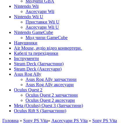
Модчіпи GBA
Nintendo Wii
Аксесуари Wii
Nintendo Wii U
Приставки Wii U
Аксесуари Wii U
Nintendo GameCube
Мод чипи GameCube
Навушники
Air Mouse, аудіо відео конвертери.
Кабелі та перехідники
Інструменти
Steam Deck (Запчастини)
Steam Deck (Аксесуари)
Asus Rog Ally
Asus Rog Ally запчастини
Asus Rog Ally аксесуари
Oculus Quest 2
Oculus Quest 2 запчастини
Oculus Quest 2 аксесуари
Meta (Oculus) Quest 3 (Запчастини)
Oculus Rift S (Запчастини)
Головна
»
Sony PS Vita
»
Аксесуари PS Vita
»
Sony PS Vita