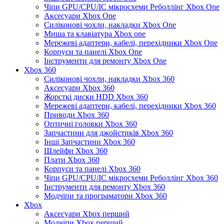
Чіпи GPU/CPU/IC мікросхеми Реболлінг Xbox One
Аксесуари Xbox One
Силіконові чохли, накладки Xbox One
Миша та клавіатура Xbox one
Мережеві адаптери, кабелі, перехідники Xbox One
Корпуси та панелі Xbox One
Інструменти для ремонту Xbox One
Xbox 360
Силіконові чохли, накладки Xbox 360
Аксесуари Xbox 360
Жорсткі диски HDD Xbox 360
Мережеві адаптери, кабелі, перехідники Xbox 360
Приводи Xbox 360
Оптичні головки Xbox 360
Запчастини для джойстиків Xbox 360
Інші Запчастини Xbox 360
Шлейфи Xbox 360
Плати Xbox 360
Корпуси та панелі Xbox 360
Чіпи GPU/CPU/IC мікросхеми Реболлінг Xbox 360
Інструменти для ремонту Xbox 360
Модчіпи та програматори Xbox 360
Xbox
Аксесуари Xbox перший
Модчіпи Xbox перший