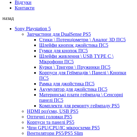
Відгуки
Контакти
назад
Sony Playstation 5
Запчастини для DualSense PS5
Стики \ Потенціометри \ Аналог 3D ПС5
Шлейфи кнопок джойстика ПС5
Гумки для кнопок ПС5
Шлейфи живлення \ USB TYPE C \
Мікрофони ПС5
Курки \ Тригери \ Пружинки ПС5
Корпуси для Геймпадів \ Панелі \ Кнопки
ПС5
Рамка для джойстика ПС5
Акумулятор для джойстика ПС5
Материнські плати геймпада \ Сенсорні
панелі ПС5
Комплекти для ремонту геймпаду PS5
HDMI роз'єми, USB PS5
Оптичні головки PS5
Корпуси та панелі PS5
Чіпи GPU/CPU/IC мікросхеми PS5
Вентилятори PS5/PS5 Slim