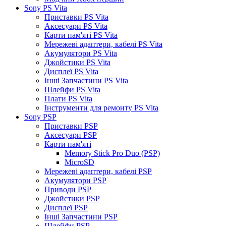
Sony PS Vita
Приставки PS Vita
Аксесуари PS Vita
Карти пам'яті PS Vita
Мережеві адаптери, кабелі PS Vita
Акумулятори PS Vita
Джойстики PS Vita
Дисплеї PS Vita
Інші Запчастини PS Vita
Шлейфи PS Vita
Плати PS Vita
Інструменти для ремонту PS Vita
Sony PSP
Приставки PSP
Аксесуари PSP
Карти пам'яті
Memory Stick Pro Duo (PSP)
MicroSD
Мережеві адаптери, кабелі PSP
Акумулятори PSP
Приводи PSP
Джойстики PSP
Дисплеї PSP
Інші Запчастини PSP
Шлейфи PSP