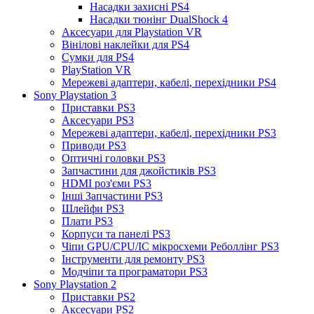
Насадки захисні PS4
Насадки тюнінг DualShock 4
Аксесуари для Playstation VR
Вінілові наклейки для PS4
Сумки для PS4
PlayStation VR
Мережеві адаптери, кабелі, перехідники PS4
Sony Playstation 3
Приставки PS3
Аксесуари PS3
Мережеві адаптери, кабелі, перехідники PS3
Приводи PS3
Оптичні головки PS3
Запчастини для джойстиків PS3
HDMI роз'єми PS3
Інші Запчастини PS3
Шлейфи PS3
Плати PS3
Корпуси та панелі PS3
Чіпи GPU/CPU/IC мікросхеми Реболлінг PS3
Інструменти для ремонту PS3
Модчіпи та програматори PS3
Sony Playstation 2
Приставки PS2
Аксесуари PS2