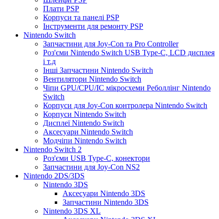
Плати PSP
Корпуси та панелі PSP
Інструменти для ремонту PSP
Nintendo Switch
Запчастини для Joy-Con та Pro Controller
Роз'єми Nintendo Switch USB Type-C, LCD дисплея
і т.д
Інші Запчастини Nintendo Switch
Вентилятори Nintendo Switch
Чіпи GPU/CPU/IC мікросхеми Реболлінг Nintendo
Switch
Корпуси для Joy-Con контролера Nintendo Switch
Корпуси Nintendo Switch
Дисплеї Nintendo Switch
Аксесуари Nintendo Switch
Модчіпи Nintendo Switch
Nintendo Switch 2
Роз'єми USB Type-C, конектори
Запчастини для Joy-Con NS2
Nintendo 2DS/3DS
Nintendo 3DS
Аксесуари Nintendo 3DS
Запчастини Nintendo 3DS
Nintendo 3DS XL