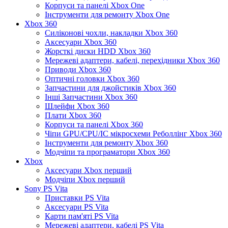
Корпуси та панелі Xbox One
Інструменти для ремонту Xbox One
Xbox 360
Силіконові чохли, накладки Xbox 360
Аксесуари Xbox 360
Жорсткі диски HDD Xbox 360
Мережеві адаптери, кабелі, перехідники Xbox 360
Приводи Xbox 360
Оптичні головки Xbox 360
Запчастини для джойстиків Xbox 360
Інші Запчастини Xbox 360
Шлейфи Xbox 360
Плати Xbox 360
Корпуси та панелі Xbox 360
Чіпи GPU/CPU/IC мікросхеми Реболлінг Xbox 360
Інструменти для ремонту Xbox 360
Модчіпи та програматори Xbox 360
Xbox
Аксесуари Xbox перший
Модчіпи Xbox перший
Sony PS Vita
Приставки PS Vita
Аксесуари PS Vita
Карти пам'яті PS Vita
Мережеві адаптери, кабелі PS Vita