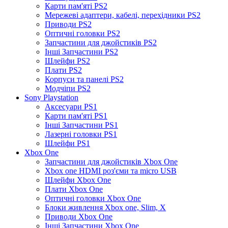
Карти пам'яті PS2
Мережеві адаптери, кабелі, перехідники PS2
Приводи PS2
Оптичні головки PS2
Запчастини для джойстиків PS2
Інші Запчастини PS2
Шлейфи PS2
Плати PS2
Корпуси та панелі PS2
Модчіпи PS2
Sony Playstation
Аксесуари PS1
Карти пам'яті PS1
Інші Запчастини PS1
Лазерні головки PS1
Шлейфи PS1
Xbox One
Запчастини для джойстиків Xbox One
Xbox one HDMI роз'єми та micro USB
Шлейфи Xbox One
Плати Xbox One
Оптичні головки Xbox One
Блоки живлення Xbox one, Slim, X
Приводи Xbox One
Інші Запчастини Xbox One