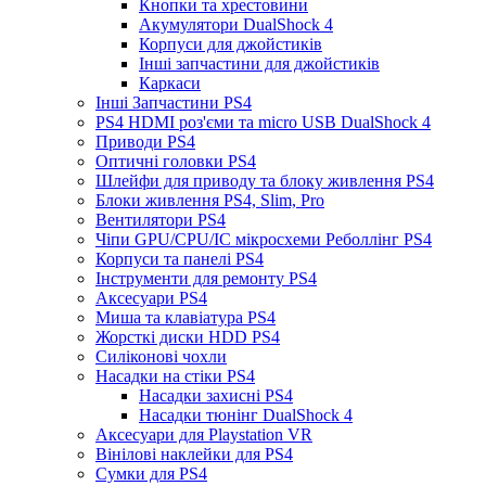
Кнопки та хрестовини
Акумулятори DualShock 4
Корпуси для джойстиків
Інші запчастини для джойстиків
Каркаси
Інші Запчастини PS4
PS4 HDMI роз'єми та micro USB DualShock 4
Приводи PS4
Оптичні головки PS4
Шлейфи для приводу та блоку живлення PS4
Блоки живлення PS4, Slim, Pro
Вентилятори PS4
Чіпи GPU/CPU/IC мікросхеми Реболлінг PS4
Корпуси та панелі PS4
Інструменти для ремонту PS4
Аксесуари PS4
Миша та клавіатура PS4
Жорсткі диски HDD PS4
Силіконові чохли
Насадки на стіки PS4
Насадки захисні PS4
Насадки тюнінг DualShock 4
Аксесуари для Playstation VR
Вінілові наклейки для PS4
Сумки для PS4