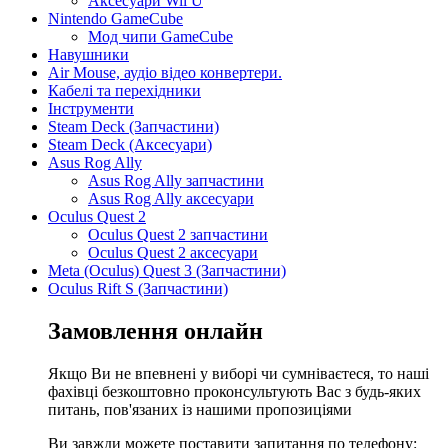
Аксесуари Wii U
Nintendo GameCube
Мод чипи GameCube
Навушники
Air Mouse, аудіо відео конвертери.
Кабелі та перехідники
Інструменти
Steam Deck (Запчастини)
Steam Deck (Аксесуари)
Asus Rog Ally
Asus Rog Ally запчастини
Asus Rog Ally аксесуари
Oculus Quest 2
Oculus Quest 2 запчастини
Oculus Quest 2 аксесуари
Meta (Oculus) Quest 3 (Запчастини)
Oculus Rift S (Запчастини)
Замовлення онлайн
Якщо Ви не впевнені у виборі чи сумніваєтеся, то наші
фахівці безкоштовно проконсультують Вас з будь-яких
питань, пов'язаних із нашими пропозиціями
Ви завжди можете поставити запитання по телефону: