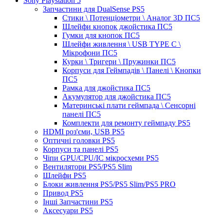
Sony Playstation 5
Запчастини для DualSense PS5
Стики \ Потенціометри \ Аналог 3D ПС5
Шлейфи кнопок джойстика ПС5
Гумки для кнопок ПС5
Шлейфи живлення \ USB TYPE C \
Мікрофони ПС5
Курки \ Тригери \ Пружинки ПС5
Корпуси для Геймпадів \ Панелі \ Кнопки
ПС5
Рамка для джойстика ПС5
Акумулятор для джойстика ПС5
Материнські плати геймпада \ Сенсорні
панелі ПС5
Комплекти для ремонту геймпаду PS5
HDMI роз'єми, USB PS5
Оптичні головки PS5
Корпуси та панелі PS5
Чіпи GPU/CPU/IC мікросхеми PS5
Вентилятори PS5/PS5 Slim
Шлейфи PS5
Блоки живлення PS5/PS5 Slim/PS5 PRO
Привод PS5
Інші Запчастини PS5
Аксесуари PS5