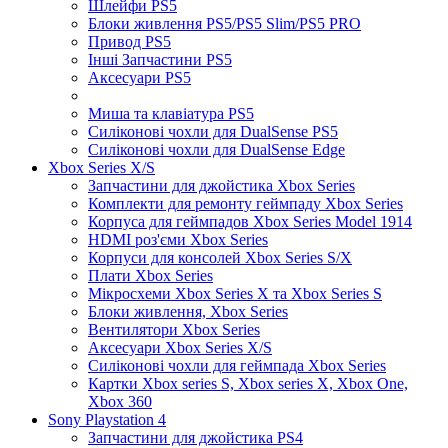
Шлейфи PS5
Блоки живлення PS5/PS5 Slim/PS5 PRO
Привод PS5
Інші Запчастини PS5
Аксесуари PS5
Миша та клавіатура PS5
Силіконові чохли для DualSense PS5
Силіконові чохли для DualSense Edge
Xbox Series X/S
Запчастини для джойстика Xbox Series
Комплекти для ремонту геймпаду Xbox Series
Корпуса для геймпадов Xbox Series Model 1914
HDMI роз'єми Xbox Series
Корпуси для консолей Xbox Series S/X
Плати Xbox Series
Мікросхеми Xbox Series X та Xbox Series S
Блоки живлення, Xbox Series
Вентилятори Xbox Series
Аксесуари Xbox Series X/S
Силіконові чохли для геймпада Xbox Series
Картки Xbox series S, Xbox series X, Xbox One,
Xbox 360
Sony Playstation 4
Запчастини для джойстика PS4