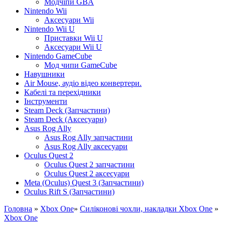
Модчіпи GBA
Nintendo Wii
Аксесуари Wii
Nintendo Wii U
Приставки Wii U
Аксесуари Wii U
Nintendo GameCube
Мод чипи GameCube
Навушники
Air Mouse, аудіо відео конвертери.
Кабелі та перехідники
Інструменти
Steam Deck (Запчастини)
Steam Deck (Аксесуари)
Asus Rog Ally
Asus Rog Ally запчастини
Asus Rog Ally аксесуари
Oculus Quest 2
Oculus Quest 2 запчастини
Oculus Quest 2 аксесуари
Meta (Oculus) Quest 3 (Запчастини)
Oculus Rift S (Запчастини)
Головна
»
Xbox One
»
Силіконові чохли, накладки Xbox One
»
Xbox One