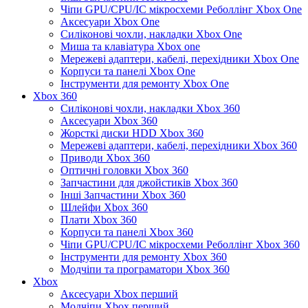
Чіпи GPU/CPU/IC мікросхеми Реболлінг Xbox One
Аксесуари Xbox One
Силіконові чохли, накладки Xbox One
Миша та клавіатура Xbox one
Мережеві адаптери, кабелі, перехідники Xbox One
Корпуси та панелі Xbox One
Інструменти для ремонту Xbox One
Xbox 360
Силіконові чохли, накладки Xbox 360
Аксесуари Xbox 360
Жорсткі диски HDD Xbox 360
Мережеві адаптери, кабелі, перехідники Xbox 360
Приводи Xbox 360
Оптичні головки Xbox 360
Запчастини для джойстиків Xbox 360
Інші Запчастини Xbox 360
Шлейфи Xbox 360
Плати Xbox 360
Корпуси та панелі Xbox 360
Чіпи GPU/CPU/IC мікросхеми Реболлінг Xbox 360
Інструменти для ремонту Xbox 360
Модчіпи та програматори Xbox 360
Xbox
Аксесуари Xbox перший
Модчіпи Xbox перший