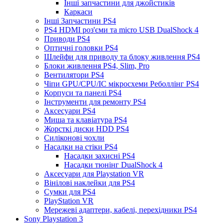
Інші запчастини для джойстиків
Каркаси
Інші Запчастини PS4
PS4 HDMI роз'єми та micro USB DualShock 4
Приводи PS4
Оптичні головки PS4
Шлейфи для приводу та блоку живлення PS4
Блоки живлення PS4, Slim, Pro
Вентилятори PS4
Чіпи GPU/CPU/IC мікросхеми Реболлінг PS4
Корпуси та панелі PS4
Інструменти для ремонту PS4
Аксесуари PS4
Миша та клавіатура PS4
Жорсткі диски HDD PS4
Силіконові чохли
Насадки на стіки PS4
Насадки захисні PS4
Насадки тюнінг DualShock 4
Аксесуари для Playstation VR
Вінілові наклейки для PS4
Сумки для PS4
PlayStation VR
Мережеві адаптери, кабелі, перехідники PS4
Sony Playstation 3