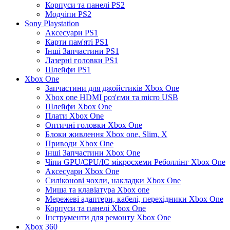
Корпуси та панелі PS2
Модчіпи PS2
Sony Playstation
Аксесуари PS1
Карти пам'яті PS1
Інші Запчастини PS1
Лазерні головки PS1
Шлейфи PS1
Xbox One
Запчастини для джойстиків Xbox One
Xbox one HDMI роз'єми та micro USB
Шлейфи Xbox One
Плати Xbox One
Оптичні головки Xbox One
Блоки живлення Xbox one, Slim, X
Приводи Xbox One
Інші Запчастини Xbox One
Чіпи GPU/CPU/IC мікросхеми Реболлінг Xbox One
Аксесуари Xbox One
Силіконові чохли, накладки Xbox One
Миша та клавіатура Xbox one
Мережеві адаптери, кабелі, перехідники Xbox One
Корпуси та панелі Xbox One
Інструменти для ремонту Xbox One
Xbox 360