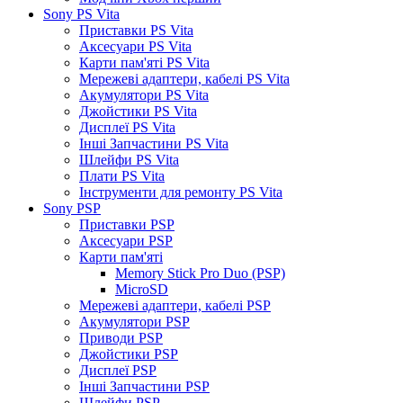
Sony PS Vita
Приставки PS Vita
Аксесуари PS Vita
Карти пам'яті PS Vita
Мережеві адаптери, кабелі PS Vita
Акумулятори PS Vita
Джойстики PS Vita
Дисплеї PS Vita
Інші Запчастини PS Vita
Шлейфи PS Vita
Плати PS Vita
Інструменти для ремонту PS Vita
Sony PSP
Приставки PSP
Аксесуари PSP
Карти пам'яті
Memory Stick Pro Duo (PSP)
MicroSD
Мережеві адаптери, кабелі PSP
Акумулятори PSP
Приводи PSP
Джойстики PSP
Дисплеї PSP
Інші Запчастини PSP
Шлейфи PSP