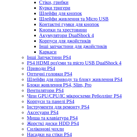
Стіки, грибки
Курки тригери
Шлейфи для кнопок
Шлейфи живлення та Micro USB
Контактні гумки для кнопок
Кнопки та хрестовини
Акумулятори DualShock 4
Корпуси для джойстиків
Інші запчастини для джойстиків
Каркаси
Інші Запчастини PS4
PS4 HDMI роз'єми та micro USB DualShock 4
Приводи PS4
Оптичні головки PS4
Шлейфи для приводу та блоку живлення PS4
Блоки живлення PS4, Slim, Pro
Вентилятори PS4
Чіпи GPU/CPU/IC мікросхеми Реболлінг PS4
Корпуси та панелі PS4
Інструменти для ремонту PS4
Аксесуари PS4
Миша та клавіатура PS4
Жорсткі диски HDD PS4
Силіконові чохли
Насадки на стіки PS4