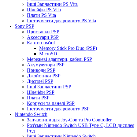
Інші Запчастини PS Vita
Шлейфи PS Vita
Плати PS Vita
Інструменти для ремонту PS Vita
Sony PSP
Приставки PSP
Аксесуари PSP
Карти пам'яті
Memory Stick Pro Duo (PSP)
MicroSD
Мережеві адаптери, кабелі PSP
Акумулятори PSP
Приводи PSP
Джойстики PSP
Дисплеї PSP
Інші Запчастини PSP
Шлейфи PSP
Плати PSP
Корпуси та панелі PSP
Інструменти для ремонту PSP
Nintendo Switch
Запчастини для Joy-Con та Pro Controller
Роз'єми Nintendo Switch USB Type-C, LCD дисплея
і т.д
Інші Запчастини Nintendo Switch