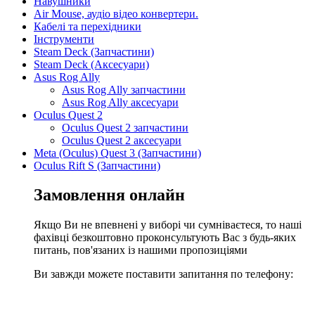
Навушники
Air Mouse, аудіо відео конвертери.
Кабелі та перехідники
Інструменти
Steam Deck (Запчастини)
Steam Deck (Аксесуари)
Asus Rog Ally
Asus Rog Ally запчастини
Asus Rog Ally аксесуари
Oculus Quest 2
Oculus Quest 2 запчастини
Oculus Quest 2 аксесуари
Meta (Oculus) Quest 3 (Запчастини)
Oculus Rift S (Запчастини)
Замовлення онлайн
Якщо Ви не впевнені у виборі чи сумніваєтеся, то наші
фахівці безкоштовно проконсультують Вас з будь-яких
питань, пов'язаних із нашими пропозиціями
Ви завжди можете поставити запитання по телефону: