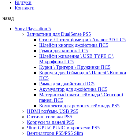
Відгуки
Контакти
назад
Sony Playstation 5
Запчастини для DualSense PS5
Стики \ Потенціометри \ Аналог 3D ПС5
Шлейфи кнопок джойстика ПС5
Гумки для кнопок ПС5
Шлейфи живлення \ USB TYPE C \
Мікрофони ПС5
Курки \ Тригери \ Пружинки ПС5
Корпуси для Геймпадів \ Панелі \ Кнопки
ПС5
Рамка для джойстика ПС5
Акумулятор для джойстика ПС5
Материнські плати геймпада \ Сенсорні
панелі ПС5
Комплекти для ремонту геймпаду PS5
HDMI роз'єми, USB PS5
Оптичні головки PS5
Корпуси та панелі PS5
Чіпи GPU/CPU/IC мікросхеми PS5
Вентилятори PS5/PS5 Slim