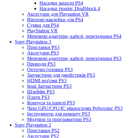
Насадки захисні PS4
Насадки тюнінг DualShock 4
Аксесуари для Playstation VR
Вінілові наклейки для PS4
Сумки для PS4
PlayStation VR
Мережеві адаптери, кабелі, перехідники PS4
Sony Playstation 3
Приставки PS3
Аксесуари PS3
Мережеві адаптери, кабелі, перехідники PS3
Приводи PS3
Оптичні головки PS3
Запчастини для джойстиків PS3
HDMI роз'єми PS3
Інші Запчастини PS3
Шлейфи PS3
Плати PS3
Корпуси та панелі PS3
Чіпи GPU/CPU/IC мікросхеми Реболлінг PS3
Інструменти для ремонту PS3
Модчіпи та програматори PS3
Sony Playstation 2
Приставки PS2
Аксесуари PS2