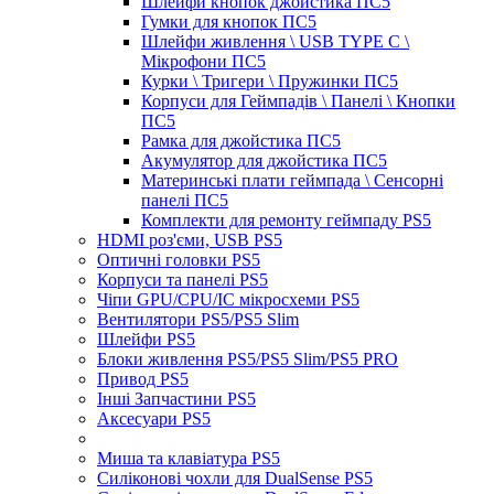
Шлейфи кнопок джойстика ПС5
Гумки для кнопок ПС5
Шлейфи живлення \ USB TYPE C \
Мікрофони ПС5
Курки \ Тригери \ Пружинки ПС5
Корпуси для Геймпадів \ Панелі \ Кнопки
ПС5
Рамка для джойстика ПС5
Акумулятор для джойстика ПС5
Материнські плати геймпада \ Сенсорні
панелі ПС5
Комплекти для ремонту геймпаду PS5
HDMI роз'єми, USB PS5
Оптичні головки PS5
Корпуси та панелі PS5
Чіпи GPU/CPU/IC мікросхеми PS5
Вентилятори PS5/PS5 Slim
Шлейфи PS5
Блоки живлення PS5/PS5 Slim/PS5 PRO
Привод PS5
Інші Запчастини PS5
Аксесуари PS5
Миша та клавіатура PS5
Силіконові чохли для DualSense PS5