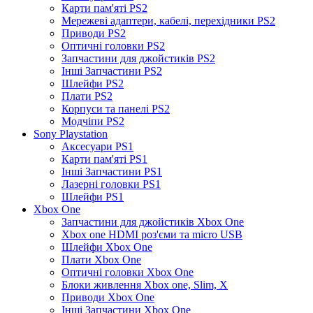
Карти пам'яті PS2
Мережеві адаптери, кабелі, перехідники PS2
Приводи PS2
Оптичні головки PS2
Запчастини для джойстиків PS2
Інші Запчастини PS2
Шлейфи PS2
Плати PS2
Корпуси та панелі PS2
Модчіпи PS2
Sony Playstation
Аксесуари PS1
Карти пам'яті PS1
Інші Запчастини PS1
Лазерні головки PS1
Шлейфи PS1
Xbox One
Запчастини для джойстиків Xbox One
Xbox one HDMI роз'єми та micro USB
Шлейфи Xbox One
Плати Xbox One
Оптичні головки Xbox One
Блоки живлення Xbox one, Slim, X
Приводи Xbox One
Інші Запчастини Xbox One