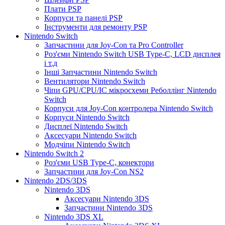
Плати PSP
Корпуси та панелі PSP
Інструменти для ремонту PSP
Nintendo Switch
Запчастини для Joy-Con та Pro Controller
Роз'єми Nintendo Switch USB Type-C, LCD дисплея
і т.д
Інші Запчастини Nintendo Switch
Вентилятори Nintendo Switch
Чіпи GPU/CPU/IC мікросхеми Реболлінг Nintendo
Switch
Корпуси для Joy-Con контролера Nintendo Switch
Корпуси Nintendo Switch
Дисплеї Nintendo Switch
Аксесуари Nintendo Switch
Модчіпи Nintendo Switch
Nintendo Switch 2
Роз'єми USB Type-C, конектори
Запчастини для Joy-Con NS2
Nintendo 2DS/3DS
Nintendo 3DS
Аксесуари Nintendo 3DS
Запчастини Nintendo 3DS
Nintendo 3DS XL