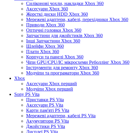
Силіконові чохли, накладки Xbox 360
Аксесуари Xbox 360
Жорсткі диски HDD Xbox 360
Мережеві адаптери, кабелі, перехідники Xbox 360
Приводи Xbox 360
Оптичні головки Xbox 360
Запчастини для джойстиків Xbox 360
Інші Запчастини Xbox 360
Шлейфи Xbox 360
Плати Xbox 360
Корпуси та панелі Xbox 360
Чіпи GPU/CPU/IC мікросхеми Реболлінг Xbox 360
Інструменти для ремонту Xbox 360
Модчіпи та програматори Xbox 360
Xbox
Аксесуари Xbox перший
Модчіпи Xbox перший
Sony PS Vita
Приставки PS Vita
Аксесуари PS Vita
Карти пам'яті PS Vita
Мережеві адаптери, кабелі PS Vita
Акумулятори PS Vita
Джойстики PS Vita
Дисплеї PS Vita