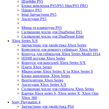
Шлейфи PS5
Блоки живлення PS5/PS5 Slim/PS5 PRO
Привод PS5
Інші Запчастини PS5
Аксесуари PS5
Миша та клавіатура PS5
Силіконові чохли для DualSense PS5
Силіконові чохли для DualSense Edge
Xbox Series X/S
Запчастини для джойстика Xbox Series
Комплекти для ремонту геймпаду Xbox Series
Корпуса для геймпадов Xbox Series Model 1914
HDMI роз'єми Xbox Series
Корпуси для консолей Xbox Series S/X
Плати Xbox Series
Мікросхеми Xbox Series X та Xbox Series S
Блоки живлення, Xbox Series
Вентилятори Xbox Series
Аксесуари Xbox Series X/S
Силіконові чохли для геймпада Xbox Series
Картки Xbox series S, Xbox series X, Xbox One,
Xbox 360
Sony Playstation 4
Запчастини для джойстика PS4