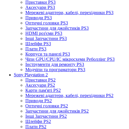
Приставки PS3
Аксесуари PS3
Мережеві адаптери, кабелі, перехідники PS3
Приводи PS3
Оптичні головки PS3
Запчастини для джойстиків PS3
HDMI роз'єми PS3
Інші Запчастини PS3
Шлейфи PS3
Плати PS3
Корпуси та панелі PS3
Чіпи GPU/CPU/IC мікросхеми Реболлінг PS3
Інструменти для ремонту PS3
Модчіпи та програматори PS3
Sony Playstation 2
Приставки PS2
Аксесуари PS2
Карти пам'яті PS2
Мережеві адаптери, кабелі, перехідники PS2
Приводи PS2
Оптичні головки PS2
Запчастини для джойстиків PS2
Інші Запчастини PS2
Шлейфи PS2
Плати PS2