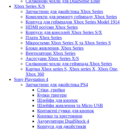
Силіконові чохли для DualSense Edge
Xbox Series X/S
Запчастини для джойстика Xbox Series
Комплекти для ремонту геймпаду Xbox Series
Корпуса для геймпадов Xbox Series Model 1914
HDMI роз'єми Xbox Series
Корпуси для консолей Xbox Series S/X
Плати Xbox Series
Мікросхеми Xbox Series X та Xbox Series S
Блоки живлення, Xbox Series
Вентилятори Xbox Series
Аксесуари Xbox Series X/S
Силіконові чохли для геймпада Xbox Series
Картки Xbox series S, Xbox series X, Xbox One,
Xbox 360
Sony Playstation 4
Запчастини для джойстика PS4
Стіки, грибки
Курки тригери
Шлейфи для кнопок
Шлейфи живлення та Micro USB
Контактні гумки для кнопок
Кнопки та хрестовини
Акумулятори DualShock 4
Корпуси для джойстиків