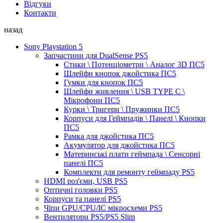
Відгуки
Контакти
назад
Sony Playstation 5
Запчастини для DualSense PS5
Стики \ Потенціометри \ Аналог 3D ПС5
Шлейфи кнопок джойстика ПС5
Гумки для кнопок ПС5
Шлейфи живлення \ USB TYPE C \
Мікрофони ПС5
Курки \ Тригери \ Пружинки ПС5
Корпуси для Геймпадів \ Панелі \ Кнопки
ПС5
Рамка для джойстика ПС5
Акумулятор для джойстика ПС5
Материнські плати геймпада \ Сенсорні
панелі ПС5
Комплекти для ремонту геймпаду PS5
HDMI роз'єми, USB PS5
Оптичні головки PS5
Корпуси та панелі PS5
Чіпи GPU/CPU/IC мікросхеми PS5
Вентилятори PS5/PS5 Slim