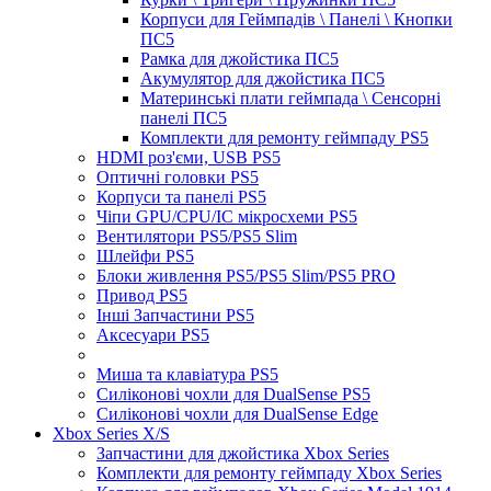
Корпуси для Геймпадів \ Панелі \ Кнопки
ПС5
Рамка для джойстика ПС5
Акумулятор для джойстика ПС5
Материнські плати геймпада \ Сенсорні
панелі ПС5
Комплекти для ремонту геймпаду PS5
HDMI роз'єми, USB PS5
Оптичні головки PS5
Корпуси та панелі PS5
Чіпи GPU/CPU/IC мікросхеми PS5
Вентилятори PS5/PS5 Slim
Шлейфи PS5
Блоки живлення PS5/PS5 Slim/PS5 PRO
Привод PS5
Інші Запчастини PS5
Аксесуари PS5
Миша та клавіатура PS5
Силіконові чохли для DualSense PS5
Силіконові чохли для DualSense Edge
Xbox Series X/S
Запчастини для джойстика Xbox Series
Комплекти для ремонту геймпаду Xbox Series