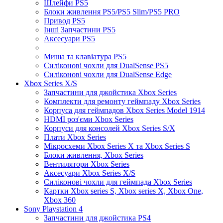
Шлейфи PS5
Блоки живлення PS5/PS5 Slim/PS5 PRO
Привод PS5
Інші Запчастини PS5
Аксесуари PS5
Миша та клавіатура PS5
Силіконові чохли для DualSense PS5
Силіконові чохли для DualSense Edge
Xbox Series X/S
Запчастини для джойстика Xbox Series
Комплекти для ремонту геймпаду Xbox Series
Корпуса для геймпадов Xbox Series Model 1914
HDMI роз'єми Xbox Series
Корпуси для консолей Xbox Series S/X
Плати Xbox Series
Мікросхеми Xbox Series X та Xbox Series S
Блоки живлення, Xbox Series
Вентилятори Xbox Series
Аксесуари Xbox Series X/S
Силіконові чохли для геймпада Xbox Series
Картки Xbox series S, Xbox series X, Xbox One,
Xbox 360
Sony Playstation 4
Запчастини для джойстика PS4