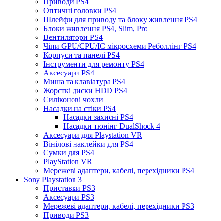
Приводи PS4
Оптичні головки PS4
Шлейфи для приводу та блоку живлення PS4
Блоки живлення PS4, Slim, Pro
Вентилятори PS4
Чіпи GPU/CPU/IC мікросхеми Реболлінг PS4
Корпуси та панелі PS4
Інструменти для ремонту PS4
Аксесуари PS4
Миша та клавіатура PS4
Жорсткі диски HDD PS4
Силіконові чохли
Насадки на стіки PS4
Насадки захисні PS4
Насадки тюнінг DualShock 4
Аксесуари для Playstation VR
Вінілові наклейки для PS4
Сумки для PS4
PlayStation VR
Мережеві адаптери, кабелі, перехідники PS4
Sony Playstation 3
Приставки PS3
Аксесуари PS3
Мережеві адаптери, кабелі, перехідники PS3
Приводи PS3