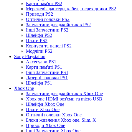
Карти пам'яті PS2
Мережеві адаптери, кабелі, перехідники PS2
Приводи PS2
Оптичні головки PS2
Запчастини для джойстиків PS2
Інші Запчастини PS2
Шлейфи PS2
Плати PS2
Корпуси та панелі PS2
Модчіпи PS2
Sony Playstation
Аксесуари PS1
Карти пам'яті PS1
Інші Запчастини PS1
Лазерні головки PS1
Шлейфи PS1
Xbox One
Запчастини для джойстиків Xbox One
Xbox one HDMI роз'єми та micro USB
Шлейфи Xbox One
Плати Xbox One
Оптичні головки Xbox One
Блоки живлення Xbox one, Slim, X
Приводи Xbox One
Інші Запчастини Xbox One