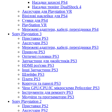
Насадки захисні PS4
Насадки тюнінг DualShock 4
Аксесуари для Playstation VR
Вінілові наклейки для PS4
Сумки для PS4
PlayStation VR
Мережеві адаптери, кабелі, перехідники PS4
Sony Playstation 3
Приставки PS3
Аксесуари PS3
Мережеві адаптери, кабелі, перехідники PS3
Приводи PS3
Оптичні головки PS3
Запчастини для джойстиків PS3
HDMI роз'єми PS3
Інші Запчастини PS3
Шлейфи PS3
Плати PS3
Корпуси та панелі PS3
Чіпи GPU/CPU/IC мікросхеми Реболлінг PS3
Інструменти для ремонту PS3
Модчіпи та програматори PS3
Sony Playstation 2
Приставки PS2
Аксесуари PS2