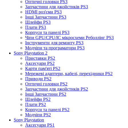
Оптичні головки PS3
Запчастини для джойстиків PS3
HDMI роз'єми PS3
Інші Запчастини PS3
Шлейфи PS3
Плати PS3
Корпуси та панелі PS3
Чіпи GPU/CPU/IC мікросхеми Реболлінг PS3
Інструменти для ремонту PS3
Модчіпи та програматори PS3
Sony Playstation 2
Приставки PS2
Аксесуари PS2
Карти пам'яті PS2
Мережеві адаптери, кабелі, перехідники PS2
Приводи PS2
Оптичні головки PS2
Запчастини для джойстиків PS2
Інші Запчастини PS2
Шлейфи PS2
Плати PS2
Корпуси та панелі PS2
Модчіпи PS2
Sony Playstation
Аксесуари PS1