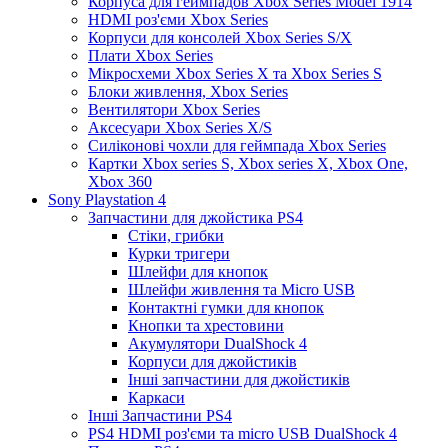
Корпуса для геймпадов Xbox Series Model 1914
HDMI роз'єми Xbox Series
Корпуси для консолей Xbox Series S/X
Плати Xbox Series
Мікросхеми Xbox Series X та Xbox Series S
Блоки живлення, Xbox Series
Вентилятори Xbox Series
Аксесуари Xbox Series X/S
Силіконові чохли для геймпада Xbox Series
Картки Xbox series S, Xbox series X, Xbox One,
Xbox 360
Sony Playstation 4
Запчастини для джойстика PS4
Стіки, грибки
Курки тригери
Шлейфи для кнопок
Шлейфи живлення та Micro USB
Контактні гумки для кнопок
Кнопки та хрестовини
Акумулятори DualShock 4
Корпуси для джойстиків
Інші запчастини для джойстиків
Каркаси
Інші Запчастини PS4
PS4 HDMI роз'єми та micro USB DualShock 4