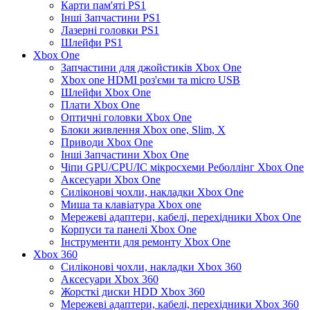
Карти пам'яті PS1
Інші Запчастини PS1
Лазерні головки PS1
Шлейфи PS1
Xbox One
Запчастини для джойстиків Xbox One
Xbox one HDMI роз'єми та micro USB
Шлейфи Xbox One
Плати Xbox One
Оптичні головки Xbox One
Блоки живлення Xbox one, Slim, X
Приводи Xbox One
Інші Запчастини Xbox One
Чіпи GPU/CPU/IC мікросхеми Реболлінг Xbox One
Аксесуари Xbox One
Силіконові чохли, накладки Xbox One
Миша та клавіатура Xbox one
Мережеві адаптери, кабелі, перехідники Xbox One
Корпуси та панелі Xbox One
Інструменти для ремонту Xbox One
Xbox 360
Силіконові чохли, накладки Xbox 360
Аксесуари Xbox 360
Жорсткі диски HDD Xbox 360
Мережеві адаптери, кабелі, перехідники Xbox 360