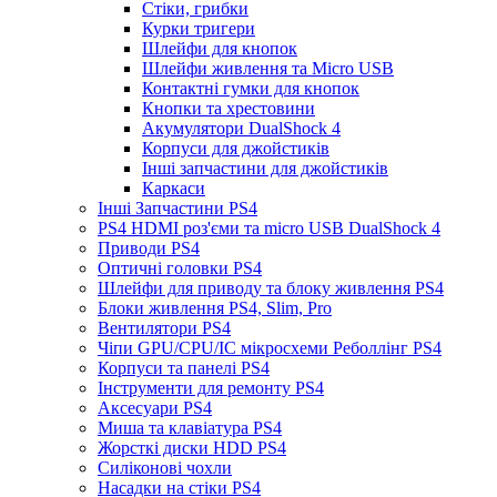
Стіки, грибки
Курки тригери
Шлейфи для кнопок
Шлейфи живлення та Micro USB
Контактні гумки для кнопок
Кнопки та хрестовини
Акумулятори DualShock 4
Корпуси для джойстиків
Інші запчастини для джойстиків
Каркаси
Інші Запчастини PS4
PS4 HDMI роз'єми та micro USB DualShock 4
Приводи PS4
Оптичні головки PS4
Шлейфи для приводу та блоку живлення PS4
Блоки живлення PS4, Slim, Pro
Вентилятори PS4
Чіпи GPU/CPU/IC мікросхеми Реболлінг PS4
Корпуси та панелі PS4
Інструменти для ремонту PS4
Аксесуари PS4
Миша та клавіатура PS4
Жорсткі диски HDD PS4
Силіконові чохли
Насадки на стіки PS4