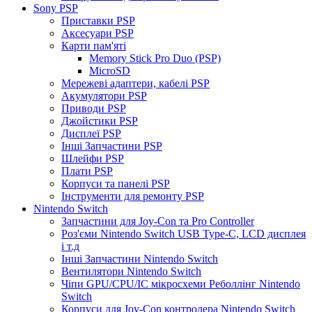
Sony PSP
Приставки PSP
Аксесуари PSP
Карти пам'яті
Memory Stick Pro Duo (PSP)
MicroSD
Мережеві адаптери, кабелі PSP
Акумулятори PSP
Приводи PSP
Джойстики PSP
Дисплеї PSP
Інші Запчастини PSP
Шлейфи PSP
Плати PSP
Корпуси та панелі PSP
Інструменти для ремонту PSP
Nintendo Switch
Запчастини для Joy-Con та Pro Controller
Роз'єми Nintendo Switch USB Type-C, LCD дисплея
і т.д
Інші Запчастини Nintendo Switch
Вентилятори Nintendo Switch
Чіпи GPU/CPU/IC мікросхеми Реболлінг Nintendo
Switch
Корпуси для Joy-Con контролера Nintendo Switch