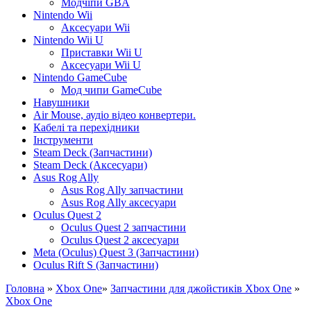
Модчіпи GBA
Nintendo Wii
Аксесуари Wii
Nintendo Wii U
Приставки Wii U
Аксесуари Wii U
Nintendo GameCube
Мод чипи GameCube
Навушники
Air Mouse, аудіо відео конвертери.
Кабелі та перехідники
Інструменти
Steam Deck (Запчастини)
Steam Deck (Аксесуари)
Asus Rog Ally
Asus Rog Ally запчастини
Asus Rog Ally аксесуари
Oculus Quest 2
Oculus Quest 2 запчастини
Oculus Quest 2 аксесуари
Meta (Oculus) Quest 3 (Запчастини)
Oculus Rift S (Запчастини)
Головна
»
Xbox One
»
Запчастини для джойстиків Xbox One
»
Xbox One