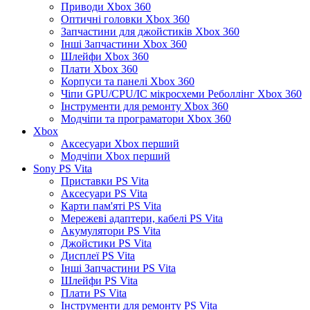
Приводи Xbox 360
Оптичні головки Xbox 360
Запчастини для джойстиків Xbox 360
Інші Запчастини Xbox 360
Шлейфи Xbox 360
Плати Xbox 360
Корпуси та панелі Xbox 360
Чіпи GPU/CPU/IC мікросхеми Реболлінг Xbox 360
Інструменти для ремонту Xbox 360
Модчіпи та програматори Xbox 360
Xbox
Аксесуари Xbox перший
Модчіпи Xbox перший
Sony PS Vita
Приставки PS Vita
Аксесуари PS Vita
Карти пам'яті PS Vita
Мережеві адаптери, кабелі PS Vita
Акумулятори PS Vita
Джойстики PS Vita
Дисплеї PS Vita
Інші Запчастини PS Vita
Шлейфи PS Vita
Плати PS Vita
Інструменти для ремонту PS Vita