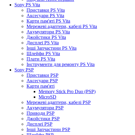
Sony PS Vita
Приставки PS Vita
Аксесуари PS Vita
Карти пам'яті PS Vita
Мережеві адаптери, кабелі PS Vita
Акумулятори PS Vita
Джойстики PS Vita
Дисплеї PS Vita
Інші Запчастини PS Vita
Шлейфи PS Vita
Плати PS Vita
Інструменти для ремонту PS Vita
Sony PSP
Приставки PSP
Аксесуари PSP
Карти пам'яті
Memory Stick Pro Duo (PSP)
MicroSD
Мережеві адаптери, кабелі PSP
Акумулятори PSP
Приводи PSP
Джойстики PSP
Дисплеї PSP
Інші Запчастини PSP
Шлейфи PSP