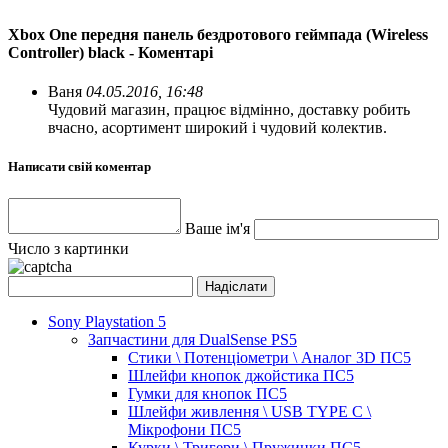
Xbox One передня панель бездротового геймпада (Wireless
Controller) black - Коментарі
Ваня
04.05.2016, 16:48
Чудовий магазин, працює відмінно, доставку робить
вчасно, асортимент широкий і чудовий колектив.
Написати свій коментар
Ваше ім'я
Число з картинки
Sony Playstation 5
Запчастини для DualSense PS5
Стики \ Потенціометри \ Аналог 3D ПС5
Шлейфи кнопок джойстика ПС5
Гумки для кнопок ПС5
Шлейфи живлення \ USB TYPE C \
Мікрофони ПС5
Курки \ Тригери \ Пружинки ПС5