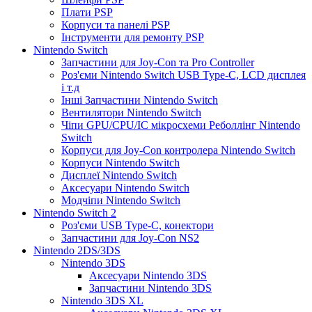
Плати PSP
Корпуси та панелі PSP
Інструменти для ремонту PSP
Nintendo Switch
Запчастини для Joy-Con та Pro Controller
Роз'єми Nintendo Switch USB Type-C, LCD дисплея
і т.д
Інші Запчастини Nintendo Switch
Вентилятори Nintendo Switch
Чіпи GPU/CPU/IC мікросхеми Реболлінг Nintendo
Switch
Корпуси для Joy-Con контролера Nintendo Switch
Корпуси Nintendo Switch
Дисплеї Nintendo Switch
Аксесуари Nintendo Switch
Модчіпи Nintendo Switch
Nintendo Switch 2
Роз'єми USB Type-C, конектори
Запчастини для Joy-Con NS2
Nintendo 2DS/3DS
Nintendo 3DS
Аксесуари Nintendo 3DS
Запчастини Nintendo 3DS
Nintendo 3DS XL