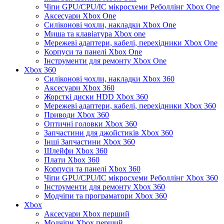
Чіпи GPU/CPU/IC мікросхеми Реболлінг Xbox One
Аксесуари Xbox One
Силіконові чохли, накладки Xbox One
Миша та клавіатура Xbox one
Мережеві адаптери, кабелі, перехідники Xbox One
Корпуси та панелі Xbox One
Інструменти для ремонту Xbox One
Xbox 360
Силіконові чохли, накладки Xbox 360
Аксесуари Xbox 360
Жорсткі диски HDD Xbox 360
Мережеві адаптери, кабелі, перехідники Xbox 360
Приводи Xbox 360
Оптичні головки Xbox 360
Запчастини для джойстиків Xbox 360
Інші Запчастини Xbox 360
Шлейфи Xbox 360
Плати Xbox 360
Корпуси та панелі Xbox 360
Чіпи GPU/CPU/IC мікросхеми Реболлінг Xbox 360
Інструменти для ремонту Xbox 360
Модчіпи та програматори Xbox 360
Xbox
Аксесуари Xbox перший
Модчіпи Xbox перший