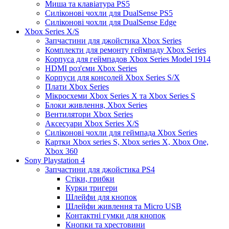
Миша та клавіатура PS5
Силіконові чохли для DualSense PS5
Силіконові чохли для DualSense Edge
Xbox Series X/S
Запчастини для джойстика Xbox Series
Комплекти для ремонту геймпаду Xbox Series
Корпуса для геймпадов Xbox Series Model 1914
HDMI роз'єми Xbox Series
Корпуси для консолей Xbox Series S/X
Плати Xbox Series
Мікросхеми Xbox Series X та Xbox Series S
Блоки живлення, Xbox Series
Вентилятори Xbox Series
Аксесуари Xbox Series X/S
Силіконові чохли для геймпада Xbox Series
Картки Xbox series S, Xbox series X, Xbox One,
Xbox 360
Sony Playstation 4
Запчастини для джойстика PS4
Стіки, грибки
Курки тригери
Шлейфи для кнопок
Шлейфи живлення та Micro USB
Контактні гумки для кнопок
Кнопки та хрестовини