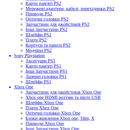
Карти пам'яті PS2
Мережеві адаптери, кабелі, перехідники PS2
Приводи PS2
Оптичні головки PS2
Запчастини для джойстиків PS2
Інші Запчастини PS2
Шлейфи PS2
Плати PS2
Корпуси та панелі PS2
Модчіпи PS2
Sony Playstation
Аксесуари PS1
Карти пам'яті PS1
Інші Запчастини PS1
Лазерні головки PS1
Шлейфи PS1
Xbox One
Запчастини для джойстиків Xbox One
Xbox one HDMI роз'єми та micro USB
Шлейфи Xbox One
Плати Xbox One
Оптичні головки Xbox One
Блоки живлення Xbox one, Slim, X
Приводи Xbox One
Інші Запчастини Xbox One