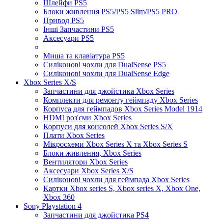
Шлейфи PS5
Блоки живлення PS5/PS5 Slim/PS5 PRO
Привод PS5
Інші Запчастини PS5
Аксесуари PS5
Миша та клавіатура PS5
Силіконові чохли для DualSense PS5
Силіконові чохли для DualSense Edge
Xbox Series X/S
Запчастини для джойстика Xbox Series
Комплекти для ремонту геймпаду Xbox Series
Корпуса для геймпадов Xbox Series Model 1914
HDMI роз'єми Xbox Series
Корпуси для консолей Xbox Series S/X
Плати Xbox Series
Мікросхеми Xbox Series X та Xbox Series S
Блоки живлення, Xbox Series
Вентилятори Xbox Series
Аксесуари Xbox Series X/S
Силіконові чохли для геймпада Xbox Series
Картки Xbox series S, Xbox series X, Xbox One,
Xbox 360
Sony Playstation 4
Запчастини для джойстика PS4