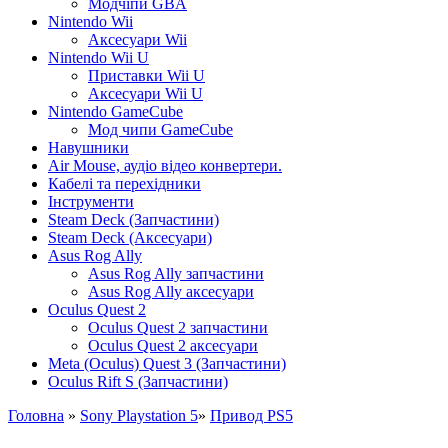
Модчіпи GBA
Nintendo Wii
Аксесуари Wii
Nintendo Wii U
Приставки Wii U
Аксесуари Wii U
Nintendo GameCube
Мод чипи GameCube
Навушники
Air Mouse, аудіо відео конвертери.
Кабелі та перехідники
Інструменти
Steam Deck (Запчастини)
Steam Deck (Аксесуари)
Asus Rog Ally
Asus Rog Ally запчастини
Asus Rog Ally аксесуари
Oculus Quest 2
Oculus Quest 2 запчастини
Oculus Quest 2 аксесуари
Meta (Oculus) Quest 3 (Запчастини)
Oculus Rift S (Запчастини)
Головна
»
Sony Playstation 5
»
Привод PS5