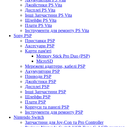
Джойстики PS Vita
Дисплеї PS Vita
Інші Запчастини PS Vita
Шлейфи PS Vita
Плати PS Vita
Інструменти для ремонту PS Vita
Sony PSP
Приставки PSP
Аксесуари PSP
Карти пам'яті
Memory Stick Pro Duo (PSP)
MicroSD
Мережеві адаптери, кабелі PSP
Акумулятори PSP
Приводи PSP
Джойстики PSP
Дисплеї PSP
Інші Запчастини PSP
Шлейфи PSP
Плати PSP
Корпуси та панелі PSP
Інструменти для ремонту PSP
Nintendo Switch
Запчастини для Joy-Con та Pro Controller