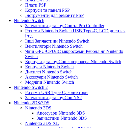
Плати PSP
Корпуси та панелі PSP
Інструменти для ремонту PSP
Nintendo Switch
Запчастини для Joy-Con та Pro Controller
Роз'єми Nintendo Switch USB Type-C, LCD дисплея
і т.д
Інші Запчастини Nintendo Switch
Вентилятори Nintendo Switch
Чіпи GPU/CPU/IC мікросхеми Реболлінг Nintendo
Switch
Корпуси для Joy-Con контролера Nintendo Switch
Корпуси Nintendo Switch
Дисплеї Nintendo Switch
Аксесуари Nintendo Switch
Модчіпи Nintendo Switch
Nintendo Switch 2
Роз'єми USB Type-C, конектори
Запчастини для Joy-Con NS2
Nintendo 2DS/3DS
Nintendo 3DS
Аксесуари Nintendo 3DS
Запчастини Nintendo 3DS
Nintendo 3DS XL