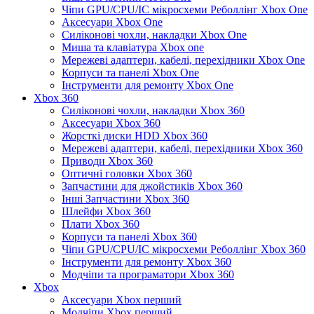
Чіпи GPU/CPU/IC мікросхеми Реболлінг Xbox One
Аксесуари Xbox One
Силіконові чохли, накладки Xbox One
Миша та клавіатура Xbox one
Мережеві адаптери, кабелі, перехідники Xbox One
Корпуси та панелі Xbox One
Інструменти для ремонту Xbox One
Xbox 360
Силіконові чохли, накладки Xbox 360
Аксесуари Xbox 360
Жорсткі диски HDD Xbox 360
Мережеві адаптери, кабелі, перехідники Xbox 360
Приводи Xbox 360
Оптичні головки Xbox 360
Запчастини для джойстиків Xbox 360
Інші Запчастини Xbox 360
Шлейфи Xbox 360
Плати Xbox 360
Корпуси та панелі Xbox 360
Чіпи GPU/CPU/IC мікросхеми Реболлінг Xbox 360
Інструменти для ремонту Xbox 360
Модчіпи та програматори Xbox 360
Xbox
Аксесуари Xbox перший
Модчіпи Xbox перший