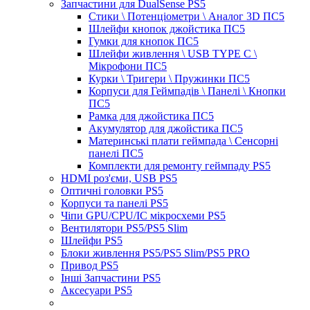
Запчастини для DualSense PS5
Стики \ Потенціометри \ Аналог 3D ПС5
Шлейфи кнопок джойстика ПС5
Гумки для кнопок ПС5
Шлейфи живлення \ USB TYPE C \
Мікрофони ПС5
Курки \ Тригери \ Пружинки ПС5
Корпуси для Геймпадів \ Панелі \ Кнопки
ПС5
Рамка для джойстика ПС5
Акумулятор для джойстика ПС5
Материнські плати геймпада \ Сенсорні
панелі ПС5
Комплекти для ремонту геймпаду PS5
HDMI роз'єми, USB PS5
Оптичні головки PS5
Корпуси та панелі PS5
Чіпи GPU/CPU/IC мікросхеми PS5
Вентилятори PS5/PS5 Slim
Шлейфи PS5
Блоки живлення PS5/PS5 Slim/PS5 PRO
Привод PS5
Інші Запчастини PS5
Аксесуари PS5