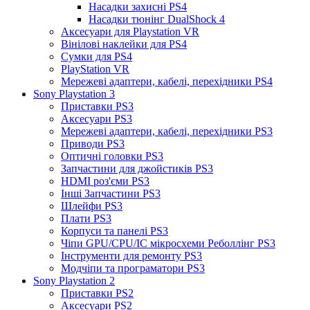
Насадки захисні PS4
Насадки тюнінг DualShock 4
Аксесуари для Playstation VR
Вінілові наклейки для PS4
Сумки для PS4
PlayStation VR
Мережеві адаптери, кабелі, перехідники PS4
Sony Playstation 3
Приставки PS3
Аксесуари PS3
Мережеві адаптери, кабелі, перехідники PS3
Приводи PS3
Оптичні головки PS3
Запчастини для джойстиків PS3
HDMI роз'єми PS3
Інші Запчастини PS3
Шлейфи PS3
Плати PS3
Корпуси та панелі PS3
Чіпи GPU/CPU/IC мікросхеми Реболлінг PS3
Інструменти для ремонту PS3
Модчіпи та програматори PS3
Sony Playstation 2
Приставки PS2
Аксесуари PS2