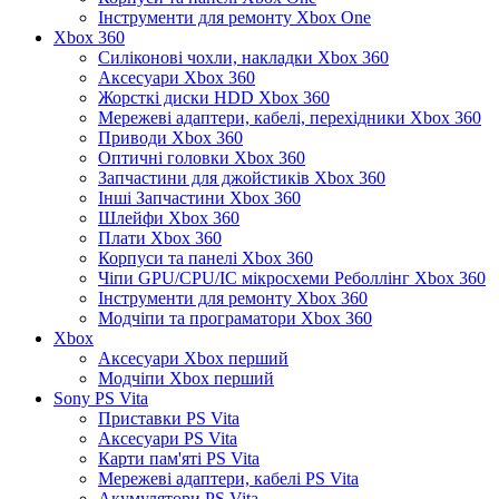
Інструменти для ремонту Xbox One
Xbox 360
Силіконові чохли, накладки Xbox 360
Аксесуари Xbox 360
Жорсткі диски HDD Xbox 360
Мережеві адаптери, кабелі, перехідники Xbox 360
Приводи Xbox 360
Оптичні головки Xbox 360
Запчастини для джойстиків Xbox 360
Інші Запчастини Xbox 360
Шлейфи Xbox 360
Плати Xbox 360
Корпуси та панелі Xbox 360
Чіпи GPU/CPU/IC мікросхеми Реболлінг Xbox 360
Інструменти для ремонту Xbox 360
Модчіпи та програматори Xbox 360
Xbox
Аксесуари Xbox перший
Модчіпи Xbox перший
Sony PS Vita
Приставки PS Vita
Аксесуари PS Vita
Карти пам'яті PS Vita
Мережеві адаптери, кабелі PS Vita
Акумулятори PS Vita