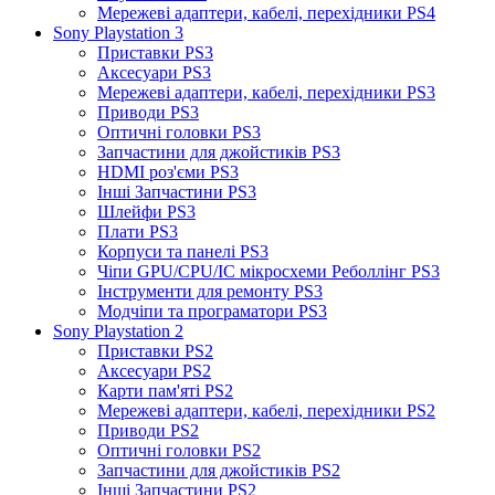
Мережеві адаптери, кабелі, перехідники PS4
Sony Playstation 3
Приставки PS3
Аксесуари PS3
Мережеві адаптери, кабелі, перехідники PS3
Приводи PS3
Оптичні головки PS3
Запчастини для джойстиків PS3
HDMI роз'єми PS3
Інші Запчастини PS3
Шлейфи PS3
Плати PS3
Корпуси та панелі PS3
Чіпи GPU/CPU/IC мікросхеми Реболлінг PS3
Інструменти для ремонту PS3
Модчіпи та програматори PS3
Sony Playstation 2
Приставки PS2
Аксесуари PS2
Карти пам'яті PS2
Мережеві адаптери, кабелі, перехідники PS2
Приводи PS2
Оптичні головки PS2
Запчастини для джойстиків PS2
Інші Запчастини PS2