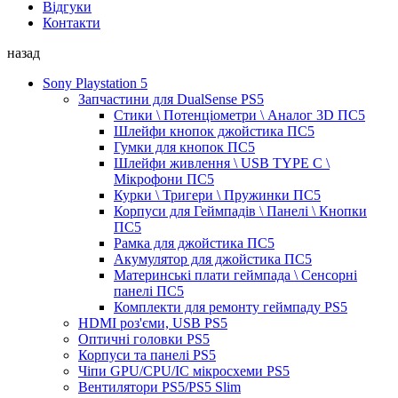
Відгуки
Контакти
назад
Sony Playstation 5
Запчастини для DualSense PS5
Стики \ Потенціометри \ Аналог 3D ПС5
Шлейфи кнопок джойстика ПС5
Гумки для кнопок ПС5
Шлейфи живлення \ USB TYPE C \
Мікрофони ПС5
Курки \ Тригери \ Пружинки ПС5
Корпуси для Геймпадів \ Панелі \ Кнопки
ПС5
Рамка для джойстика ПС5
Акумулятор для джойстика ПС5
Материнські плати геймпада \ Сенсорні
панелі ПС5
Комплекти для ремонту геймпаду PS5
HDMI роз'єми, USB PS5
Оптичні головки PS5
Корпуси та панелі PS5
Чіпи GPU/CPU/IC мікросхеми PS5
Вентилятори PS5/PS5 Slim