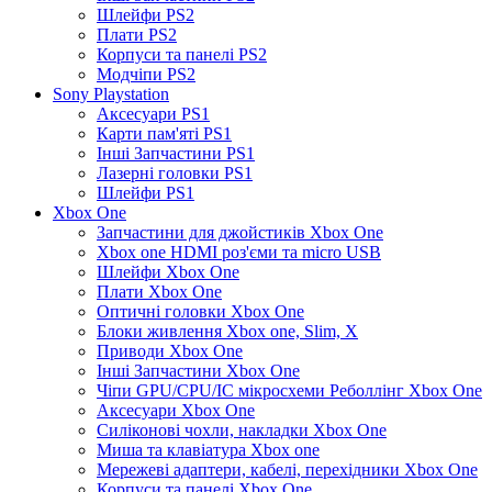
Шлейфи PS2
Плати PS2
Корпуси та панелі PS2
Модчіпи PS2
Sony Playstation
Аксесуари PS1
Карти пам'яті PS1
Інші Запчастини PS1
Лазерні головки PS1
Шлейфи PS1
Xbox One
Запчастини для джойстиків Xbox One
Xbox one HDMI роз'єми та micro USB
Шлейфи Xbox One
Плати Xbox One
Оптичні головки Xbox One
Блоки живлення Xbox one, Slim, X
Приводи Xbox One
Інші Запчастини Xbox One
Чіпи GPU/CPU/IC мікросхеми Реболлінг Xbox One
Аксесуари Xbox One
Силіконові чохли, накладки Xbox One
Миша та клавіатура Xbox one
Мережеві адаптери, кабелі, перехідники Xbox One
Корпуси та панелі Xbox One