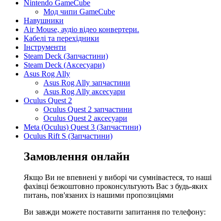
Nintendo GameCube
Мод чипи GameCube
Навушники
Air Mouse, аудіо відео конвертери.
Кабелі та перехідники
Інструменти
Steam Deck (Запчастини)
Steam Deck (Аксесуари)
Asus Rog Ally
Asus Rog Ally запчастини
Asus Rog Ally аксесуари
Oculus Quest 2
Oculus Quest 2 запчастини
Oculus Quest 2 аксесуари
Meta (Oculus) Quest 3 (Запчастини)
Oculus Rift S (Запчастини)
Замовлення онлайн
Якщо Ви не впевнені у виборі чи сумніваєтеся, то наші
фахівці безкоштовно проконсультують Вас з будь-яких
питань, пов'язаних із нашими пропозиціями
Ви завжди можете поставити запитання по телефону: