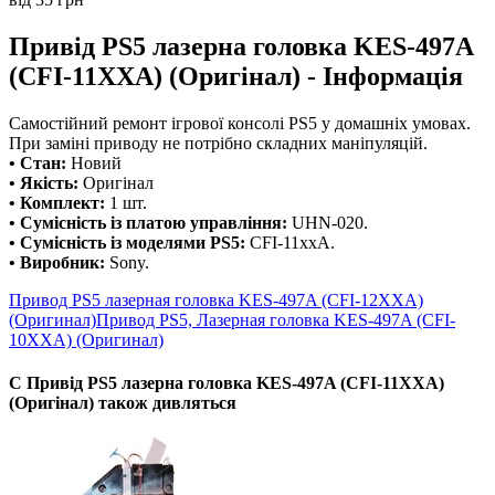
Привід PS5 лазерна головка KES-497A
(CFI-11XXA) (Оригінал) - Інформація
Самостійний ремонт ігрової консолі PS5 у домашніх умовах.
При заміні приводу не потрібно складних маніпуляцій.
• Стан:
Новий
• Якість:
Оригінал
• Комплект:
1 шт.
• Сумісність із платою управління:
UHN-020.
• Сумісність із моделями PS5:
CFI-11xxA.
• Виробник:
Sony.
Привод PS5 лазерная головка KES-497A (CFI-12XXA)
(Оригинал)
Привод PS5, Лазерная головка KES-497A (CFI-
10XXA) (Оригинал)
С Привід PS5 лазерна головка KES-497A (CFI-11XXA)
(Оригінал) також дивляться