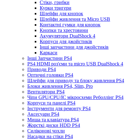
Стіки, грибки
Курки тригери
Шлейфи для кнопок
Шлейфи живлення та Micro USB
Контактні гумки для кнопок
Кнопки та хрестовини
Акумулятори DualShock 4
Корпуси для джойстиків
Інші запчастини для джойстиків
Каркаси
Інші Запчастини PS4
PS4 HDMI роз'єми та micro USB DualShock 4
Приводи PS4
Оптичні головки PS4
Шлейфи для приводу та блоку живлення PS4
Блоки живлення PS4, Slim, Pro
Вентилятори PS4
Чіпи GPU/CPU/IC мікросхеми Реболлінг PS4
Корпуси та панелі PS4
Інструменти для ремонту PS4
Аксесуари PS4
Миша та клавіатура PS4
Жорсткі диски HDD PS4
Силіконові чохли
Насадки на стіки PS4