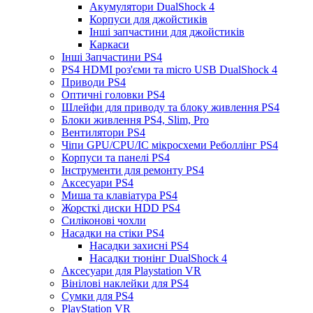
Акумулятори DualShock 4
Корпуси для джойстиків
Інші запчастини для джойстиків
Каркаси
Інші Запчастини PS4
PS4 HDMI роз'єми та micro USB DualShock 4
Приводи PS4
Оптичні головки PS4
Шлейфи для приводу та блоку живлення PS4
Блоки живлення PS4, Slim, Pro
Вентилятори PS4
Чіпи GPU/CPU/IC мікросхеми Реболлінг PS4
Корпуси та панелі PS4
Інструменти для ремонту PS4
Аксесуари PS4
Миша та клавіатура PS4
Жорсткі диски HDD PS4
Силіконові чохли
Насадки на стіки PS4
Насадки захисні PS4
Насадки тюнінг DualShock 4
Аксесуари для Playstation VR
Вінілові наклейки для PS4
Сумки для PS4
PlayStation VR