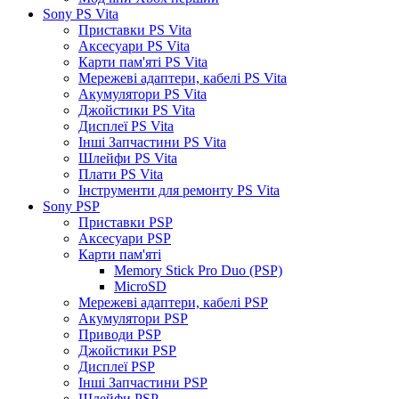
Sony PS Vita
Приставки PS Vita
Аксесуари PS Vita
Карти пам'яті PS Vita
Мережеві адаптери, кабелі PS Vita
Акумулятори PS Vita
Джойстики PS Vita
Дисплеї PS Vita
Інші Запчастини PS Vita
Шлейфи PS Vita
Плати PS Vita
Інструменти для ремонту PS Vita
Sony PSP
Приставки PSP
Аксесуари PSP
Карти пам'яті
Memory Stick Pro Duo (PSP)
MicroSD
Мережеві адаптери, кабелі PSP
Акумулятори PSP
Приводи PSP
Джойстики PSP
Дисплеї PSP
Інші Запчастини PSP
Шлейфи PSP