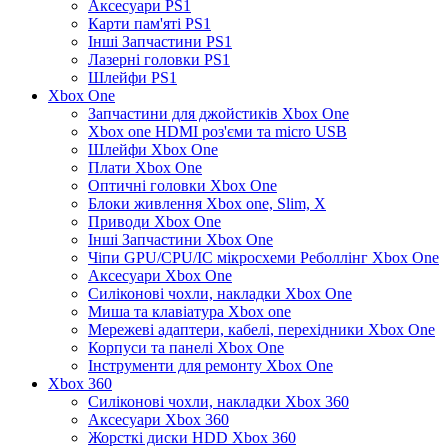
Аксесуари PS1
Карти пам'яті PS1
Інші Запчастини PS1
Лазерні головки PS1
Шлейфи PS1
Xbox One
Запчастини для джойстиків Xbox One
Xbox one HDMI роз'єми та micro USB
Шлейфи Xbox One
Плати Xbox One
Оптичні головки Xbox One
Блоки живлення Xbox one, Slim, X
Приводи Xbox One
Інші Запчастини Xbox One
Чіпи GPU/CPU/IC мікросхеми Реболлінг Xbox One
Аксесуари Xbox One
Силіконові чохли, накладки Xbox One
Миша та клавіатура Xbox one
Мережеві адаптери, кабелі, перехідники Xbox One
Корпуси та панелі Xbox One
Інструменти для ремонту Xbox One
Xbox 360
Силіконові чохли, накладки Xbox 360
Аксесуари Xbox 360
Жорсткі диски HDD Xbox 360