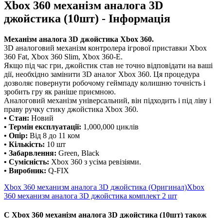
Xbox 360 механізм аналога 3D
джойстика (10шт) - Інформація
Механізм аналога 3D джойстика Xbox 360.
3D аналоговий механізм контролера ігрової приставки Xbox
360 Fat, Xbox 360 Slim, Xbox 360-E.
Якщо під час гри, джойстик став не точно відповідати на ваші
дії, необхідно замінити 3D аналог Xbox 360. Ця процедура
дозволяє повернути робочому геймпаду колишню точність і
зробить гру як раніше приємною.
Аналоговий механізм універсальний, він підходить і під ліву і
праву ручку стику джойстика Xbox 360.
• Стан:
Новий
• Термін експлуатації:
1,000,000 циклів
• Опір:
Від 8 до 11 ком
• Кількість:
10 шт
• Забарвлення:
Green, Black
• Сумісність:
Xbox 360 з усіма ревізіями.
• Виробник:
Q-FIX
Xbox 360 механизм аналога 3D джойстика (Оригинал)
Xbox
360 механизм аналога 3D джойстика комплект 2 шт
С Xbox 360 механізм аналога 3D джойстика (10шт) також