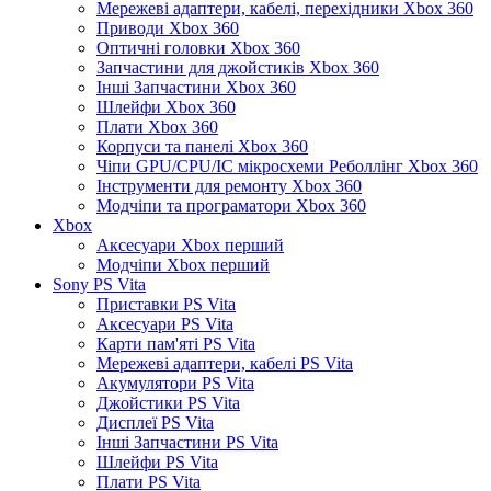
Мережеві адаптери, кабелі, перехідники Xbox 360
Приводи Xbox 360
Оптичні головки Xbox 360
Запчастини для джойстиків Xbox 360
Інші Запчастини Xbox 360
Шлейфи Xbox 360
Плати Xbox 360
Корпуси та панелі Xbox 360
Чіпи GPU/CPU/IC мікросхеми Реболлінг Xbox 360
Інструменти для ремонту Xbox 360
Модчіпи та програматори Xbox 360
Xbox
Аксесуари Xbox перший
Модчіпи Xbox перший
Sony PS Vita
Приставки PS Vita
Аксесуари PS Vita
Карти пам'яті PS Vita
Мережеві адаптери, кабелі PS Vita
Акумулятори PS Vita
Джойстики PS Vita
Дисплеї PS Vita
Інші Запчастини PS Vita
Шлейфи PS Vita
Плати PS Vita