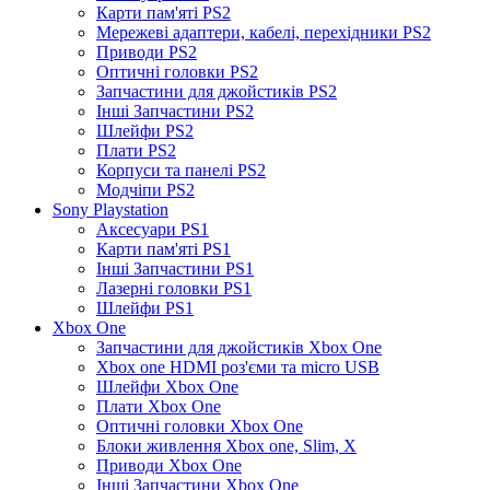
Карти пам'яті PS2
Мережеві адаптери, кабелі, перехідники PS2
Приводи PS2
Оптичні головки PS2
Запчастини для джойстиків PS2
Інші Запчастини PS2
Шлейфи PS2
Плати PS2
Корпуси та панелі PS2
Модчіпи PS2
Sony Playstation
Аксесуари PS1
Карти пам'яті PS1
Інші Запчастини PS1
Лазерні головки PS1
Шлейфи PS1
Xbox One
Запчастини для джойстиків Xbox One
Xbox one HDMI роз'єми та micro USB
Шлейфи Xbox One
Плати Xbox One
Оптичні головки Xbox One
Блоки живлення Xbox one, Slim, X
Приводи Xbox One
Інші Запчастини Xbox One