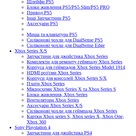
Шлейфи PS5
Блоки живлення PS5/PS5 Slim/PS5 PRO
Привод PS5
Інші Запчастини PS5
Аксесуари PS5
Миша та клавіатура PS5
Силіконові чохли для DualSense PS5
Силіконові чохли для DualSense Edge
Xbox Series X/S
Запчастини для джойстика Xbox Series
Комплекти для ремонту геймпаду Xbox Series
Корпуса для геймпадов Xbox Series Model 1914
HDMI роз'єми Xbox Series
Корпуси для консолей Xbox Series S/X
Плати Xbox Series
Мікросхеми Xbox Series X та Xbox Series S
Блоки живлення, Xbox Series
Вентилятори Xbox Series
Аксесуари Xbox Series X/S
Силіконові чохли для геймпада Xbox Series
Картки Xbox series S, Xbox series X, Xbox One,
Xbox 360
Sony Playstation 4
Запчастини для джойстика PS4