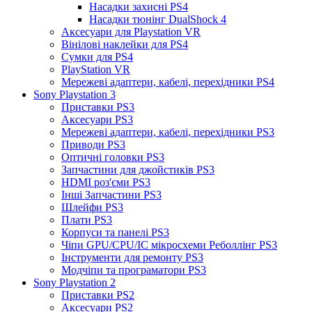
Насадки захисні PS4
Насадки тюнінг DualShock 4
Аксесуари для Playstation VR
Вінілові наклейки для PS4
Сумки для PS4
PlayStation VR
Мережеві адаптери, кабелі, перехідники PS4
Sony Playstation 3
Приставки PS3
Аксесуари PS3
Мережеві адаптери, кабелі, перехідники PS3
Приводи PS3
Оптичні головки PS3
Запчастини для джойстиків PS3
HDMI роз'єми PS3
Інші Запчастини PS3
Шлейфи PS3
Плати PS3
Корпуси та панелі PS3
Чіпи GPU/CPU/IC мікросхеми Реболлінг PS3
Інструменти для ремонту PS3
Модчіпи та програматори PS3
Sony Playstation 2
Приставки PS2
Аксесуари PS2