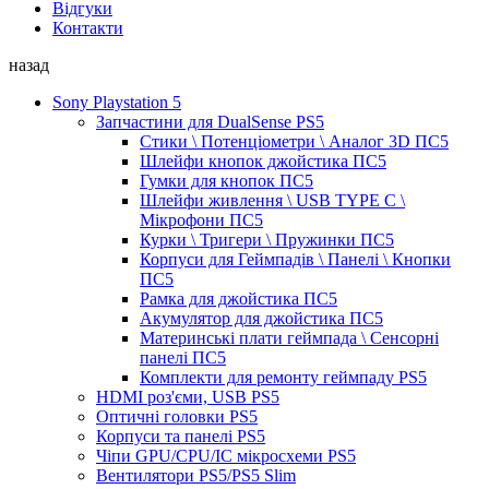
Відгуки
Контакти
назад
Sony Playstation 5
Запчастини для DualSense PS5
Стики \ Потенціометри \ Аналог 3D ПС5
Шлейфи кнопок джойстика ПС5
Гумки для кнопок ПС5
Шлейфи живлення \ USB TYPE C \
Мікрофони ПС5
Курки \ Тригери \ Пружинки ПС5
Корпуси для Геймпадів \ Панелі \ Кнопки
ПС5
Рамка для джойстика ПС5
Акумулятор для джойстика ПС5
Материнські плати геймпада \ Сенсорні
панелі ПС5
Комплекти для ремонту геймпаду PS5
HDMI роз'єми, USB PS5
Оптичні головки PS5
Корпуси та панелі PS5
Чіпи GPU/CPU/IC мікросхеми PS5
Вентилятори PS5/PS5 Slim