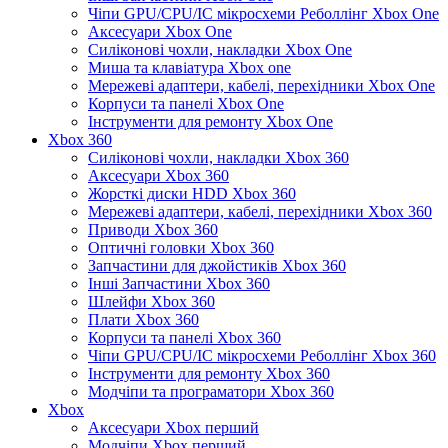
Чіпи GPU/CPU/IC мікросхеми Реболлінг Xbox One
Аксесуари Xbox One
Силіконові чохли, накладки Xbox One
Миша та клавіатура Xbox one
Мережеві адаптери, кабелі, перехідники Xbox One
Корпуси та панелі Xbox One
Інструменти для ремонту Xbox One
Xbox 360
Силіконові чохли, накладки Xbox 360
Аксесуари Xbox 360
Жорсткі диски HDD Xbox 360
Мережеві адаптери, кабелі, перехідники Xbox 360
Приводи Xbox 360
Оптичні головки Xbox 360
Запчастини для джойстиків Xbox 360
Інші Запчастини Xbox 360
Шлейфи Xbox 360
Плати Xbox 360
Корпуси та панелі Xbox 360
Чіпи GPU/CPU/IC мікросхеми Реболлінг Xbox 360
Інструменти для ремонту Xbox 360
Модчіпи та програматори Xbox 360
Xbox
Аксесуари Xbox перший
Модчіпи Xbox перший