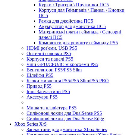
Курки \ Тригери \ Пружинки ПС5
Корпуси для Геймпадів \ Панелі \ Кнопки
ПС5
Рамка для джойстика ПС5
Акумулятор для джойстика ПС5
Материнські плати геймпада \ Сенсорні
панелі ПС5
Комплекти для ремонту геймпаду PS5
HDMI роз'єми, USB PS5
Оптичні головки PS5
Корпуси та панелі PS5
Чіпи GPU/CPU/IC мікросхеми PS5
Вентилятори PS5/PS5 Slim
Шлейфи PS5
Блоки живлення PS5/PS5 Slim/PS5 PRO
Привод PS5
Інші Запчастини PS5
Аксесуари PS5
Миша та клавіатура PS5
Силіконові чохли для DualSense PS5
Силіконові чохли для DualSense Edge
Xbox Series X/S
Запчастини для джойстика Xbox Series
Комплекти для ремонту геймпаду Xbox Series