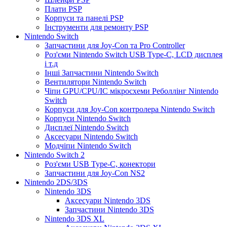
Плати PSP
Корпуси та панелі PSP
Інструменти для ремонту PSP
Nintendo Switch
Запчастини для Joy-Con та Pro Controller
Роз'єми Nintendo Switch USB Type-C, LCD дисплея
і т.д
Інші Запчастини Nintendo Switch
Вентилятори Nintendo Switch
Чіпи GPU/CPU/IC мікросхеми Реболлінг Nintendo
Switch
Корпуси для Joy-Con контролера Nintendo Switch
Корпуси Nintendo Switch
Дисплеї Nintendo Switch
Аксесуари Nintendo Switch
Модчіпи Nintendo Switch
Nintendo Switch 2
Роз'єми USB Type-C, конектори
Запчастини для Joy-Con NS2
Nintendo 2DS/3DS
Nintendo 3DS
Аксесуари Nintendo 3DS
Запчастини Nintendo 3DS
Nintendo 3DS XL