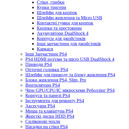
Стіки, грибки
Курки тригери
Шлейфи для кнопок
Шлейфи живлення та Micro USB
Контактні гумки для кнопок
Кнопки та хрестовини
Акумулятори DualShock 4
Корпуси для джойстиків
Інші запчастини для джойстиків
Каркаси
Інші Запчастини PS4
PS4 HDMI роз'єми та micro USB DualShock 4
Приводи PS4
Оптичні головки PS4
Шлейфи для приводу та блоку живлення PS4
Блоки живлення PS4, Slim, Pro
Вентилятори PS4
Чіпи GPU/CPU/IC мікросхеми Реболлінг PS4
Корпуси та панелі PS4
Інструменти для ремонту PS4
Аксесуари PS4
Миша та клавіатура PS4
Жорсткі диски HDD PS4
Силіконові чохли
Насадки на стіки PS4