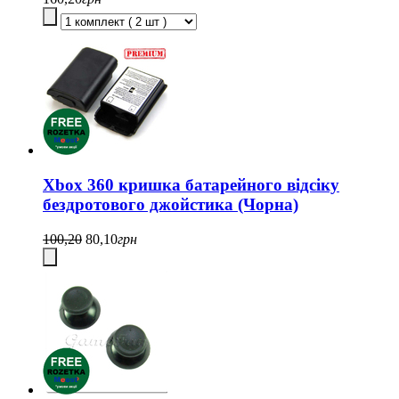
Xbox 360 кришка батарейного відсіку
бездротового джойстика (Чорна)
100,20
80,10
грн