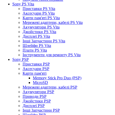
Sony PS Vita
Приставки PS Vita
Аксесуари PS Vita
Карти пам'яті PS Vita
Мережеві адаптери, кабелі PS Vita
Акумулятори PS Vita
Джойстики PS Vita
Дисплеї PS Vita
Інші Запчастини PS Vita
Шлейфи PS Vita
Плати PS Vita
Інструменти для ремонту PS Vita
Sony PSP
Приставки PSP
Аксесуари PSP
Карти пам'яті
Memory Stick Pro Duo (PSP)
MicroSD
Мережеві адаптери, кабелі PSP
Акумулятори PSP
Приводи PSP
Джойстики PSP
Дисплеї PSP
Інші Запчастини PSP
Шлейфи PSP