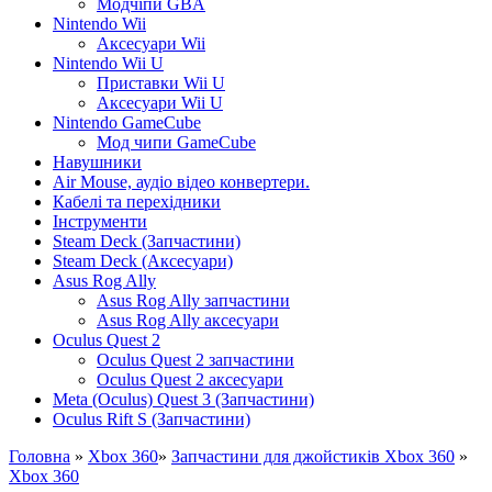
Модчіпи GBA
Nintendo Wii
Аксесуари Wii
Nintendo Wii U
Приставки Wii U
Аксесуари Wii U
Nintendo GameCube
Мод чипи GameCube
Навушники
Air Mouse, аудіо відео конвертери.
Кабелі та перехідники
Інструменти
Steam Deck (Запчастини)
Steam Deck (Аксесуари)
Asus Rog Ally
Asus Rog Ally запчастини
Asus Rog Ally аксесуари
Oculus Quest 2
Oculus Quest 2 запчастини
Oculus Quest 2 аксесуари
Meta (Oculus) Quest 3 (Запчастини)
Oculus Rift S (Запчастини)
Головна
»
Xbox 360
»
Запчастини для джойстиків Xbox 360
»
Xbox 360