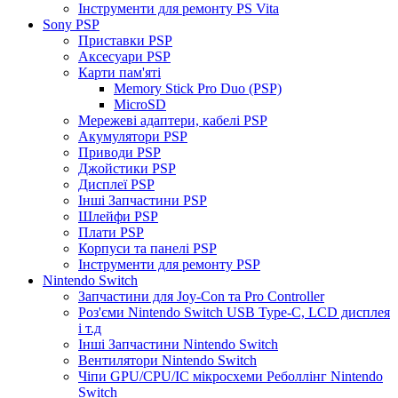
Інструменти для ремонту PS Vita
Sony PSP
Приставки PSP
Аксесуари PSP
Карти пам'яті
Memory Stick Pro Duo (PSP)
MicroSD
Мережеві адаптери, кабелі PSP
Акумулятори PSP
Приводи PSP
Джойстики PSP
Дисплеї PSP
Інші Запчастини PSP
Шлейфи PSP
Плати PSP
Корпуси та панелі PSP
Інструменти для ремонту PSP
Nintendo Switch
Запчастини для Joy-Con та Pro Controller
Роз'єми Nintendo Switch USB Type-C, LCD дисплея
і т.д
Інші Запчастини Nintendo Switch
Вентилятори Nintendo Switch
Чіпи GPU/CPU/IC мікросхеми Реболлінг Nintendo
Switch