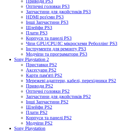
Приводи PS3
Оптичні головки PS3
Запчастини для джойстиків PS3
HDMI роз'єми PS3
Інші Запчастини PS3
Шлейфи PS3
Плати PS3
Корпуси та панелі PS3
Чіпи GPU/CPU/IC мікросхеми Реболлінг PS3
Інструменти для ремонту PS3
Модчіпи та програматори PS3
Sony Playstation 2
Приставки PS2
Аксесуари PS2
Карти пам'яті PS2
Мережеві адаптери, кабелі, перехідники PS2
Приводи PS2
Оптичні головки PS2
Запчастини для джойстиків PS2
Інші Запчастини PS2
Шлейфи PS2
Плати PS2
Корпуси та панелі PS2
Модчіпи PS2
Sony Playstation