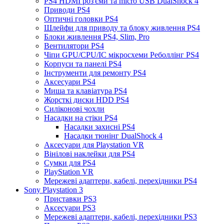
PS4 HDMI роз'єми та micro USB DualShock 4
Приводи PS4
Оптичні головки PS4
Шлейфи для приводу та блоку живлення PS4
Блоки живлення PS4, Slim, Pro
Вентилятори PS4
Чіпи GPU/CPU/IC мікросхеми Реболлінг PS4
Корпуси та панелі PS4
Інструменти для ремонту PS4
Аксесуари PS4
Миша та клавіатура PS4
Жорсткі диски HDD PS4
Силіконові чохли
Насадки на стіки PS4
Насадки захисні PS4
Насадки тюнінг DualShock 4
Аксесуари для Playstation VR
Вінілові наклейки для PS4
Сумки для PS4
PlayStation VR
Мережеві адаптери, кабелі, перехідники PS4
Sony Playstation 3
Приставки PS3
Аксесуари PS3
Мережеві адаптери, кабелі, перехідники PS3