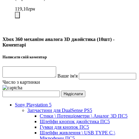
119,10
грн
Xbox 360 механізм аналога 3D джойстика (10шт) -
Коментарі
Написати свій коментар
Ваше ім'я
Число з картинки
Sony Playstation 5
Запчастини для DualSense PS5
Стики \ Потенціометри \ Аналог 3D ПС5
Шлейфи кнопок джойстика ПС5
Гумки для кнопок ПС5
Шлейфи живлення \ USB TYPE C \
Мікрофони ПС5