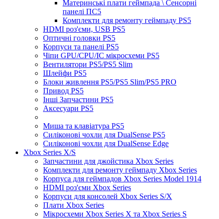
Материнські плати геймпада \ Сенсорні
панелі ПС5
Комплекти для ремонту геймпаду PS5
HDMI роз'єми, USB PS5
Оптичні головки PS5
Корпуси та панелі PS5
Чіпи GPU/CPU/IC мікросхеми PS5
Вентилятори PS5/PS5 Slim
Шлейфи PS5
Блоки живлення PS5/PS5 Slim/PS5 PRO
Привод PS5
Інші Запчастини PS5
Аксесуари PS5
Миша та клавіатура PS5
Силіконові чохли для DualSense PS5
Силіконові чохли для DualSense Edge
Xbox Series X/S
Запчастини для джойстика Xbox Series
Комплекти для ремонту геймпаду Xbox Series
Корпуса для геймпадов Xbox Series Model 1914
HDMI роз'єми Xbox Series
Корпуси для консолей Xbox Series S/X
Плати Xbox Series
Мікросхеми Xbox Series X та Xbox Series S