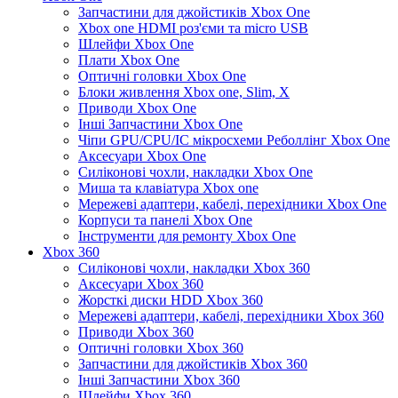
Запчастини для джойстиків Xbox One
Xbox one HDMI роз'єми та micro USB
Шлейфи Xbox One
Плати Xbox One
Оптичні головки Xbox One
Блоки живлення Xbox one, Slim, X
Приводи Xbox One
Інші Запчастини Xbox One
Чіпи GPU/CPU/IC мікросхеми Реболлінг Xbox One
Аксесуари Xbox One
Силіконові чохли, накладки Xbox One
Миша та клавіатура Xbox one
Мережеві адаптери, кабелі, перехідники Xbox One
Корпуси та панелі Xbox One
Інструменти для ремонту Xbox One
Xbox 360
Силіконові чохли, накладки Xbox 360
Аксесуари Xbox 360
Жорсткі диски HDD Xbox 360
Мережеві адаптери, кабелі, перехідники Xbox 360
Приводи Xbox 360
Оптичні головки Xbox 360
Запчастини для джойстиків Xbox 360
Інші Запчастини Xbox 360
Шлейфи Xbox 360