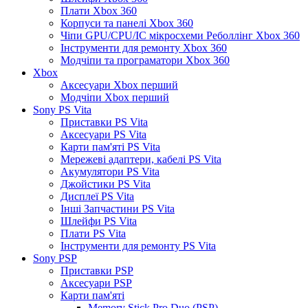
Плати Xbox 360
Корпуси та панелі Xbox 360
Чіпи GPU/CPU/IC мікросхеми Реболлінг Xbox 360
Інструменти для ремонту Xbox 360
Модчіпи та програматори Xbox 360
Xbox
Аксесуари Xbox перший
Модчіпи Xbox перший
Sony PS Vita
Приставки PS Vita
Аксесуари PS Vita
Карти пам'яті PS Vita
Мережеві адаптери, кабелі PS Vita
Акумулятори PS Vita
Джойстики PS Vita
Дисплеї PS Vita
Інші Запчастини PS Vita
Шлейфи PS Vita
Плати PS Vita
Інструменти для ремонту PS Vita
Sony PSP
Приставки PSP
Аксесуари PSP
Карти пам'яті
Memory Stick Pro Duo (PSP)