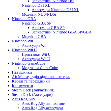
Запчастини Nintendo DSi
Nintendo DSI XL
Аксесуари Nintendo DSI XL
Модчіпи NDS/NDSi
Nintendo GBA
Nintendo GBA SP
Аксесуари GBA SP
Запчастини Nintendo GBA SP/GBA
Модчіпи GBA
Nintendo Wii
Аксесуари Wii
Nintendo Wii U
Приставки Wii U
Аксесуари Wii U
Nintendo GameCube
Мод чипи GameCube
Навушники
Air Mouse, аудіо відео конвертери.
Кабелі та перехідники
Інструменти
Steam Deck (Запчастини)
Steam Deck (Аксесуари)
Asus Rog Ally
Asus Rog Ally запчастини
Asus Rog Ally аксесуари