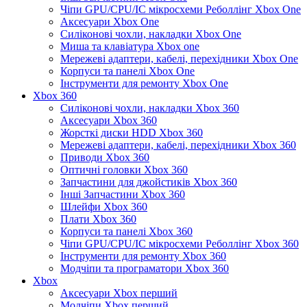
Чіпи GPU/CPU/IC мікросхеми Реболлінг Xbox One
Аксесуари Xbox One
Силіконові чохли, накладки Xbox One
Миша та клавіатура Xbox one
Мережеві адаптери, кабелі, перехідники Xbox One
Корпуси та панелі Xbox One
Інструменти для ремонту Xbox One
Xbox 360
Силіконові чохли, накладки Xbox 360
Аксесуари Xbox 360
Жорсткі диски HDD Xbox 360
Мережеві адаптери, кабелі, перехідники Xbox 360
Приводи Xbox 360
Оптичні головки Xbox 360
Запчастини для джойстиків Xbox 360
Інші Запчастини Xbox 360
Шлейфи Xbox 360
Плати Xbox 360
Корпуси та панелі Xbox 360
Чіпи GPU/CPU/IC мікросхеми Реболлінг Xbox 360
Інструменти для ремонту Xbox 360
Модчіпи та програматори Xbox 360
Xbox
Аксесуари Xbox перший
Модчіпи Xbox перший