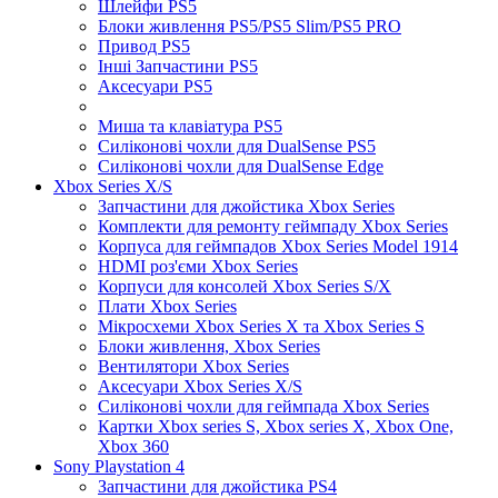
Шлейфи PS5
Блоки живлення PS5/PS5 Slim/PS5 PRO
Привод PS5
Інші Запчастини PS5
Аксесуари PS5
Миша та клавіатура PS5
Силіконові чохли для DualSense PS5
Силіконові чохли для DualSense Edge
Xbox Series X/S
Запчастини для джойстика Xbox Series
Комплекти для ремонту геймпаду Xbox Series
Корпуса для геймпадов Xbox Series Model 1914
HDMI роз'єми Xbox Series
Корпуси для консолей Xbox Series S/X
Плати Xbox Series
Мікросхеми Xbox Series X та Xbox Series S
Блоки живлення, Xbox Series
Вентилятори Xbox Series
Аксесуари Xbox Series X/S
Силіконові чохли для геймпада Xbox Series
Картки Xbox series S, Xbox series X, Xbox One,
Xbox 360
Sony Playstation 4
Запчастини для джойстика PS4