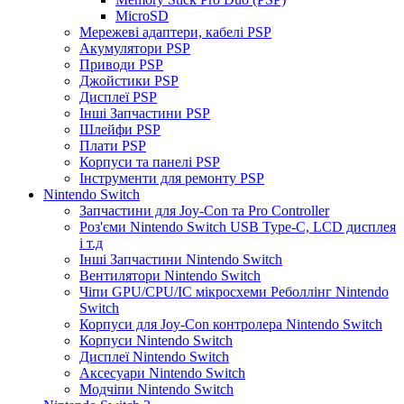
MicroSD
Мережеві адаптери, кабелі PSP
Акумулятори PSP
Приводи PSP
Джойстики PSP
Дисплеї PSP
Інші Запчастини PSP
Шлейфи PSP
Плати PSP
Корпуси та панелі PSP
Інструменти для ремонту PSP
Nintendo Switch
Запчастини для Joy-Con та Pro Controller
Роз'єми Nintendo Switch USB Type-C, LCD дисплея
і т.д
Інші Запчастини Nintendo Switch
Вентилятори Nintendo Switch
Чіпи GPU/CPU/IC мікросхеми Реболлінг Nintendo
Switch
Корпуси для Joy-Con контролера Nintendo Switch
Корпуси Nintendo Switch
Дисплеї Nintendo Switch
Аксесуари Nintendo Switch
Модчіпи Nintendo Switch