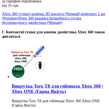
за тарифом перевізника
від 35 грн
Xbox 360 (cтики) шляпка 3D аналога (Черный) комплект 2 шт
(Premium)
Xbox 360 крышка батарейного отсека
беспроводного джойстика (Чёрная))
С Контактні гумки для кнопок джойстика Xbox 360 також
дивляться
Викрутка Torx T8 для геймпада Xbox 360 |
Xbox ONE (Гарна Якість)
Викрутка Torx T8 для геймпада Xbox 360 Xbox ONE
(Гарна Якість)