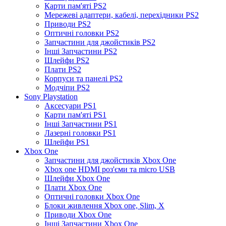
Карти пам'яті PS2
Мережеві адаптери, кабелі, перехідники PS2
Приводи PS2
Оптичні головки PS2
Запчастини для джойстиків PS2
Інші Запчастини PS2
Шлейфи PS2
Плати PS2
Корпуси та панелі PS2
Модчіпи PS2
Sony Playstation
Аксесуари PS1
Карти пам'яті PS1
Інші Запчастини PS1
Лазерні головки PS1
Шлейфи PS1
Xbox One
Запчастини для джойстиків Xbox One
Xbox one HDMI роз'єми та micro USB
Шлейфи Xbox One
Плати Xbox One
Оптичні головки Xbox One
Блоки живлення Xbox one, Slim, X
Приводи Xbox One
Інші Запчастини Xbox One