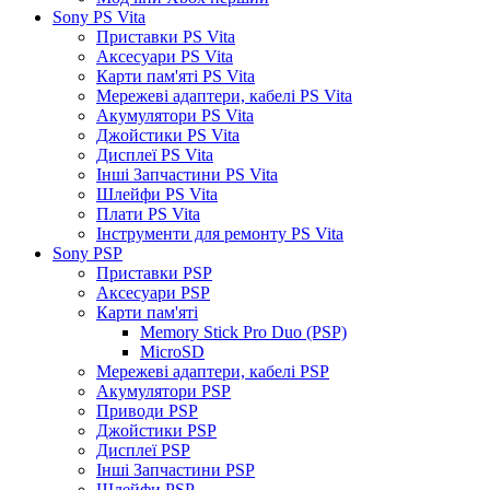
Sony PS Vita
Приставки PS Vita
Аксесуари PS Vita
Карти пам'яті PS Vita
Мережеві адаптери, кабелі PS Vita
Акумулятори PS Vita
Джойстики PS Vita
Дисплеї PS Vita
Інші Запчастини PS Vita
Шлейфи PS Vita
Плати PS Vita
Інструменти для ремонту PS Vita
Sony PSP
Приставки PSP
Аксесуари PSP
Карти пам'яті
Memory Stick Pro Duo (PSP)
MicroSD
Мережеві адаптери, кабелі PSP
Акумулятори PSP
Приводи PSP
Джойстики PSP
Дисплеї PSP
Інші Запчастини PSP
Шлейфи PSP