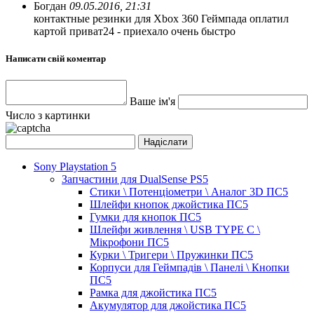
Богдан
09.05.2016, 21:31
контактные резинки для Xbox 360 Геймпада оплатил
картой приват24 - приехало очень быстро
Написати свій коментар
Ваше ім'я
Число з картинки
Sony Playstation 5
Запчастини для DualSense PS5
Стики \ Потенціометри \ Аналог 3D ПС5
Шлейфи кнопок джойстика ПС5
Гумки для кнопок ПС5
Шлейфи живлення \ USB TYPE C \
Мікрофони ПС5
Курки \ Тригери \ Пружинки ПС5
Корпуси для Геймпадів \ Панелі \ Кнопки
ПС5
Рамка для джойстика ПС5
Акумулятор для джойстика ПС5