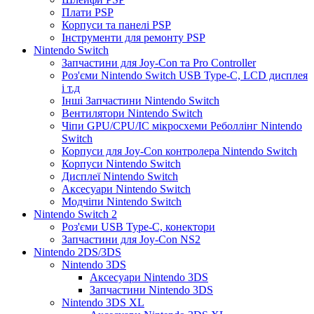
Плати PSP
Корпуси та панелі PSP
Інструменти для ремонту PSP
Nintendo Switch
Запчастини для Joy-Con та Pro Controller
Роз'єми Nintendo Switch USB Type-C, LCD дисплея
і т.д
Інші Запчастини Nintendo Switch
Вентилятори Nintendo Switch
Чіпи GPU/CPU/IC мікросхеми Реболлінг Nintendo
Switch
Корпуси для Joy-Con контролера Nintendo Switch
Корпуси Nintendo Switch
Дисплеї Nintendo Switch
Аксесуари Nintendo Switch
Модчіпи Nintendo Switch
Nintendo Switch 2
Роз'єми USB Type-C, конектори
Запчастини для Joy-Con NS2
Nintendo 2DS/3DS
Nintendo 3DS
Аксесуари Nintendo 3DS
Запчастини Nintendo 3DS
Nintendo 3DS XL