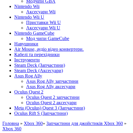
Модчіпи GBA
Nintendo Wii
Аксесуари Wii
Nintendo Wii U
Приставки Wii U
Аксесуари Wii U
Nintendo GameCube
Мод чипи GameCube
Навушники
Air Mouse, аудіо відео конвертери.
Кабелі та перехідники
Інструменти
Steam Deck (Запчастини)
Steam Deck (Аксесуари)
Asus Rog Ally
Asus Rog Ally запчастини
Asus Rog Ally аксесуари
Oculus Quest 2
Oculus Quest 2 запчастини
Oculus Quest 2 аксесуари
Meta (Oculus) Quest 3 (Запчастини)
Oculus Rift S (Запчастини)
Головна
»
Xbox 360
»
Запчастини для джойстиків Xbox 360
»
Xbox 360