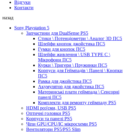
Відгуки
Контакти
назад
Sony Playstation 5
Запчастини для DualSense PS5
Стики \ Потенціометри \ Аналог 3D ПС5
Шлейфи кнопок джойстика ПС5
Гумки для кнопок ПС5
Шлейфи живлення \ USB TYPE C \
Мікрофони ПС5
Курки \ Тригери \ Пружинки ПС5
Корпуси для Геймпадів \ Панелі \ Кнопки
ПС5
Рамка для джойстика ПС5
Акумулятор для джойстика ПС5
Материнські плати геймпада \ Сенсорні
панелі ПС5
Комплекти для ремонту геймпаду PS5
HDMI роз'єми, USB PS5
Оптичні головки PS5
Корпуси та панелі PS5
Чіпи GPU/CPU/IC мікросхеми PS5
Вентилятори PS5/PS5 Slim