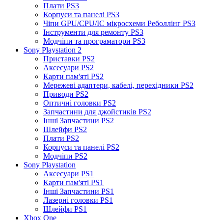
Плати PS3
Корпуси та панелі PS3
Чіпи GPU/CPU/IC мікросхеми Реболлінг PS3
Інструменти для ремонту PS3
Модчіпи та програматори PS3
Sony Playstation 2
Приставки PS2
Аксесуари PS2
Карти пам'яті PS2
Мережеві адаптери, кабелі, перехідники PS2
Приводи PS2
Оптичні головки PS2
Запчастини для джойстиків PS2
Інші Запчастини PS2
Шлейфи PS2
Плати PS2
Корпуси та панелі PS2
Модчіпи PS2
Sony Playstation
Аксесуари PS1
Карти пам'яті PS1
Інші Запчастини PS1
Лазерні головки PS1
Шлейфи PS1
Xbox One