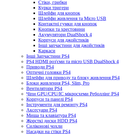
Стіки, грибки
Курки тригери
Шлейфи для кнопок
Шлейфи живлення та Micro USB
Контактні гумки для кнопок
Кнопки та хрестовини
Акумулятори DualShock 4
Корпуси для джойстиків
Інші запчастини для джойстиків
Каркаси
Інші Запчастини PS4
PS4 HDMI роз'єми та micro USB DualShock 4
Приводи PS4
Оптичні головки PS4
Шлейфи для приводу та блоку живлення PS4
Блоки живлення PS4, Slim, Pro
Вентилятори PS4
Чіпи GPU/CPU/IC мікросхеми Реболлінг PS4
Корпуси та панелі PS4
Інструменти для ремонту PS4
Аксесуари PS4
Миша та клавіатура PS4
Жорсткі диски HDD PS4
Силіконові чохли
Насадки на стіки PS4