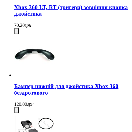
Xbox 360 LT, RT (тригери) зовнішня кнопка
джойстика
70,20
грн
Бампер нижній для джойстика Xbox 360
бездротового
120,00
грн