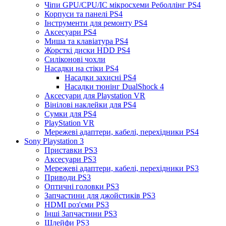
Чіпи GPU/CPU/IC мікросхеми Реболлінг PS4
Корпуси та панелі PS4
Інструменти для ремонту PS4
Аксесуари PS4
Миша та клавіатура PS4
Жорсткі диски HDD PS4
Силіконові чохли
Насадки на стіки PS4
Насадки захисні PS4
Насадки тюнінг DualShock 4
Аксесуари для Playstation VR
Вінілові наклейки для PS4
Сумки для PS4
PlayStation VR
Мережеві адаптери, кабелі, перехідники PS4
Sony Playstation 3
Приставки PS3
Аксесуари PS3
Мережеві адаптери, кабелі, перехідники PS3
Приводи PS3
Оптичні головки PS3
Запчастини для джойстиків PS3
HDMI роз'єми PS3
Інші Запчастини PS3
Шлейфи PS3