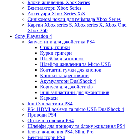
Блоки живлення, Xbox Series
Вентилятори Xbox Series
Аксесуари Xbox Series X/S
Силіконові чохли для геймпада Xbox Series
Картки Xbox series S, Xbox series X, Xbox One,
Xbox 360
Sony Playstation 4
Запчастини для джойстика PS4
Стіки, грибки
Курки тригери
Шлейфи для кнопок
Шлейфи живлення та Micro USB
Контактні гумки для кнопок
Кнопки та хрестовини
Акумулятори DualShock 4
Корпуси для джойстиків
Інші запчастини для джойстиків
Каркаси
Інші Запчастини PS4
PS4 HDMI роз'єми та micro USB DualShock 4
Приводи PS4
Оптичні головки PS4
Шлейфи для приводу та блоку живлення PS4
Блоки живлення PS4, Slim, Pro
Вентилятори PS4