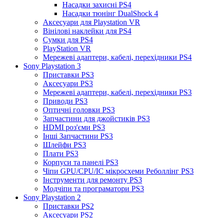
Насадки захисні PS4
Насадки тюнінг DualShock 4
Аксесуари для Playstation VR
Вінілові наклейки для PS4
Сумки для PS4
PlayStation VR
Мережеві адаптери, кабелі, перехідники PS4
Sony Playstation 3
Приставки PS3
Аксесуари PS3
Мережеві адаптери, кабелі, перехідники PS3
Приводи PS3
Оптичні головки PS3
Запчастини для джойстиків PS3
HDMI роз'єми PS3
Інші Запчастини PS3
Шлейфи PS3
Плати PS3
Корпуси та панелі PS3
Чіпи GPU/CPU/IC мікросхеми Реболлінг PS3
Інструменти для ремонту PS3
Модчіпи та програматори PS3
Sony Playstation 2
Приставки PS2
Аксесуари PS2