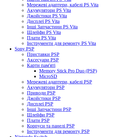
Мережеві адаптери, кабелі PS Vita
Акумулятори PS Vita
Джойстики PS Vita
Дисплеї PS Vita
Інші Запчастини PS Vita
Шлейфи PS Vita
Плати PS Vita
Інструменти для ремонту PS Vita
Sony PSP
Приставки PSP
Аксесуари PSP
Карти пам'яті
Memory Stick Pro Duo (PSP)
MicroSD
Мережеві адаптери, кабелі PSP
Акумулятори PSP
Приводи PSP
Джойстики PSP
Дисплеї PSP
Інші Запчастини PSP
Шлейфи PSP
Плати PSP
Корпуси та панелі PSP
Інструменти для ремонту PSP
Nintendo Switch