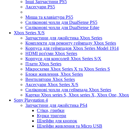
Інші Запчастини PS5
Аксесуари PS5
Миша та клавіатура PS5
Силіконові чохли для DualSense PS5
Силіконові чохли для DualSense Edge
Xbox Series X/S
Запчастини для джойстика Xbox Series
Комплекти для ремонту геймпаду Xbox Series
Корпуса для геймпадов Xbox Series Model 1914
HDMI роз'єми Xbox Series
Корпуси для консолей Xbox Series S/X
Плати Xbox Series
Мікросхеми Xbox Series X та Xbox Series S
Блоки живлення, Xbox Series
Вентилятори Xbox Series
Аксесуари Xbox Series X/S
Силіконові чохли для геймпада Xbox Series
Картки Xbox series S, Xbox series X, Xbox One, Xbox
Sony Playstation 4
Запчастини для джойстика PS4
Стіки, грибки
Курки тригери
Шлейфи для кнопок
Шлейфи живлення та Micro USB