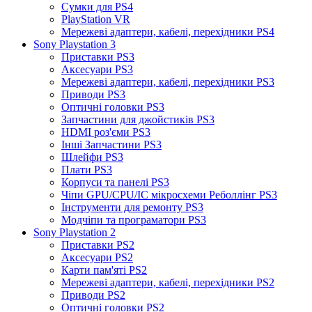
Сумки для PS4
PlayStation VR
Мережеві адаптери, кабелі, перехідники PS4
Sony Playstation 3
Приставки PS3
Аксесуари PS3
Мережеві адаптери, кабелі, перехідники PS3
Приводи PS3
Оптичні головки PS3
Запчастини для джойстиків PS3
HDMI роз'єми PS3
Інші Запчастини PS3
Шлейфи PS3
Плати PS3
Корпуси та панелі PS3
Чіпи GPU/CPU/IC мікросхеми Реболлінг PS3
Інструменти для ремонту PS3
Модчіпи та програматори PS3
Sony Playstation 2
Приставки PS2
Аксесуари PS2
Карти пам'яті PS2
Мережеві адаптери, кабелі, перехідники PS2
Приводи PS2
Оптичні головки PS2