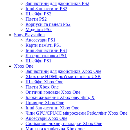
Запчастини для джойстиків PS2
Інші Запчастини PS2
Шлейфи PS2
Плати PS2
Корпуси та панелі PS2
Модчіпи PS2
Sony Playstation
Аксесуари PS1
Карти пам'яті PS1
Інші Запчастини PS1
Лазерні головки PS1
Шлейфи PS1
Xbox One
Запчастини для джойстиків Xbox One
Xbox one HDMI роз'єми та micro USB
Шлейфи Xbox One
Плати Xbox One
Оптичні головки Xbox One
Блоки живлення Xbox one, Slim, X
Приводи Xbox One
Інші Запчастини Xbox One
Чіпи GPU/CPU/IC мікросхеми Реболлінг Xbox One
Аксесуари Xbox One
Силіконові чохли, накладки Xbox One
Миша та клавіатура Xbox one