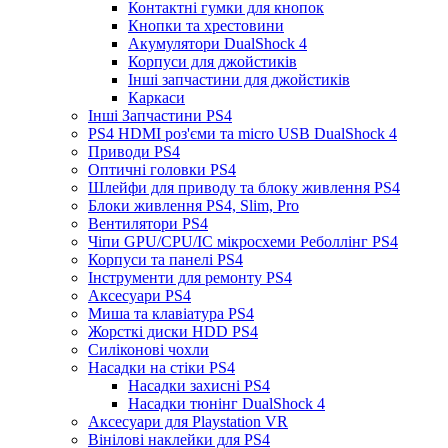
Контактні гумки для кнопок
Кнопки та хрестовини
Акумулятори DualShock 4
Корпуси для джойстиків
Інші запчастини для джойстиків
Каркаси
Інші Запчастини PS4
PS4 HDMI роз'єми та micro USB DualShock 4
Приводи PS4
Оптичні головки PS4
Шлейфи для приводу та блоку живлення PS4
Блоки живлення PS4, Slim, Pro
Вентилятори PS4
Чіпи GPU/CPU/IC мікросхеми Реболлінг PS4
Корпуси та панелі PS4
Інструменти для ремонту PS4
Аксесуари PS4
Миша та клавіатура PS4
Жорсткі диски HDD PS4
Силіконові чохли
Насадки на стіки PS4
Насадки захисні PS4
Насадки тюнінг DualShock 4
Аксесуари для Playstation VR
Вінілові наклейки для PS4