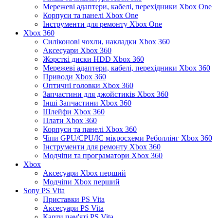
Мережеві адаптери, кабелі, перехідники Xbox One
Корпуси та панелі Xbox One
Інструменти для ремонту Xbox One
Xbox 360
Силіконові чохли, накладки Xbox 360
Аксесуари Xbox 360
Жорсткі диски HDD Xbox 360
Мережеві адаптери, кабелі, перехідники Xbox 360
Приводи Xbox 360
Оптичні головки Xbox 360
Запчастини для джойстиків Xbox 360
Інші Запчастини Xbox 360
Шлейфи Xbox 360
Плати Xbox 360
Корпуси та панелі Xbox 360
Чіпи GPU/CPU/IC мікросхеми Реболлінг Xbox 360
Інструменти для ремонту Xbox 360
Модчіпи та програматори Xbox 360
Xbox
Аксесуари Xbox перший
Модчіпи Xbox перший
Sony PS Vita
Приставки PS Vita
Аксесуари PS Vita
Карти пам'яті PS Vita