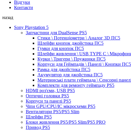
Відгуки
Контакти
назад
Sony Playstation 5
Запчастини для DualSense PS5
Стики \ Потенціометри \ Аналог 3D ПС5
Шлейфи кнопок джойстика ПС5
Гумки для кнопок ПС5
Шлейфи живлення \ USB TYPE C \ Мікрофон
Курки \ Тригери \ Пружинки ПС5
Корпуси для Геймпадів \ Панелі \ Кнопки ПС5
Рамка для джойстика ПС5
Акумулятор для джойстика ПС5
Материнські плати геймпада \ Сенсорні панел
Комплекти для ремонту геймпаду PS5
HDMI роз'єми, USB PS5
Оптичні головки PS5
Корпуси та панелі PS5
Чіпи GPU/CPU/IC мікросхеми PS5
Вентилятори PS5/PS5 Slim
Шлейфи PS5
Блоки живлення PS5/PS5 Slim/PS5 PRO
Привод PS5