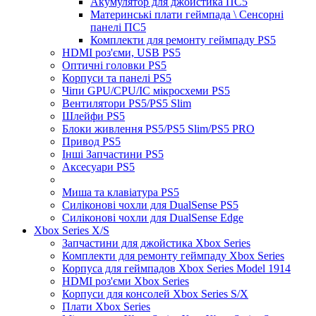
Акумулятор для джойстика ПС5
Материнські плати геймпада \ Сенсорні
панелі ПС5
Комплекти для ремонту геймпаду PS5
HDMI роз'єми, USB PS5
Оптичні головки PS5
Корпуси та панелі PS5
Чіпи GPU/CPU/IC мікросхеми PS5
Вентилятори PS5/PS5 Slim
Шлейфи PS5
Блоки живлення PS5/PS5 Slim/PS5 PRO
Привод PS5
Інші Запчастини PS5
Аксесуари PS5
Миша та клавіатура PS5
Силіконові чохли для DualSense PS5
Силіконові чохли для DualSense Edge
Xbox Series X/S
Запчастини для джойстика Xbox Series
Комплекти для ремонту геймпаду Xbox Series
Корпуса для геймпадов Xbox Series Model 1914
HDMI роз'єми Xbox Series
Корпуси для консолей Xbox Series S/X
Плати Xbox Series