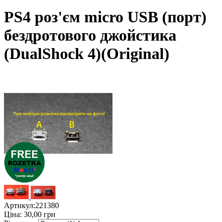
PS4 роз'єм micro USB (порт)
бездротового джойстика
(DualShock 4)(Original)
Артикул:
221380
Ціна:
30,00
грн