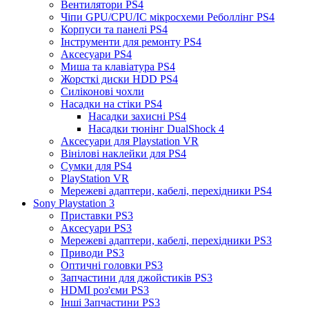
Вентилятори PS4
Чіпи GPU/CPU/IC мікросхеми Реболлінг PS4
Корпуси та панелі PS4
Інструменти для ремонту PS4
Аксесуари PS4
Миша та клавіатура PS4
Жорсткі диски HDD PS4
Силіконові чохли
Насадки на стіки PS4
Насадки захисні PS4
Насадки тюнінг DualShock 4
Аксесуари для Playstation VR
Вінілові наклейки для PS4
Сумки для PS4
PlayStation VR
Мережеві адаптери, кабелі, перехідники PS4
Sony Playstation 3
Приставки PS3
Аксесуари PS3
Мережеві адаптери, кабелі, перехідники PS3
Приводи PS3
Оптичні головки PS3
Запчастини для джойстиків PS3
HDMI роз'єми PS3
Інші Запчастини PS3