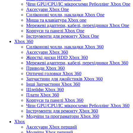
Чіпи GPU/CPU/IC мікросхеми Реболлінг Xbox One
Аксесуари Xbox One
Силіконові чохли, накладки Xbox One
Миша та клавіатура Xbox one
Мережеві адаптери, кабелі, перехідники Xbox One
Корпуси та панелі Xbox One
Інструменти для ремонту Xbox One
Xbox 360
Силіконові чохли, накладки Xbox 360
Аксесуари Xbox 360
Жорсткі диски HDD Xbox 360
Мережеві адаптери, кабелі, перехідники Xbox 360
Приводи Xbox 360
Оптичні головки Xbox 360
Запчастини для джойстиків Xbox 360
Інші Запчастини Xbox 360
Шлейфи Xbox 360
Плати Xbox 360
Корпуси та панелі Xbox 360
Чіпи GPU/CPU/IC мікросхеми Реболлінг Xbox 360
Інструменти для ремонту Xbox 360
Модчіпи та програматори Xbox 360
Xbox
Аксесуари Xbox перший
Модчіпи Xbox перший