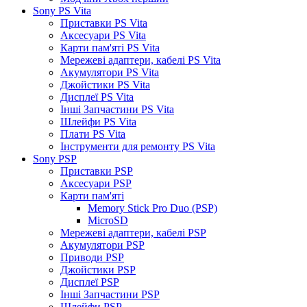
Sony PS Vita
Приставки PS Vita
Аксесуари PS Vita
Карти пам'яті PS Vita
Мережеві адаптери, кабелі PS Vita
Акумулятори PS Vita
Джойстики PS Vita
Дисплеї PS Vita
Інші Запчастини PS Vita
Шлейфи PS Vita
Плати PS Vita
Інструменти для ремонту PS Vita
Sony PSP
Приставки PSP
Аксесуари PSP
Карти пам'яті
Memory Stick Pro Duo (PSP)
MicroSD
Мережеві адаптери, кабелі PSP
Акумулятори PSP
Приводи PSP
Джойстики PSP
Дисплеї PSP
Інші Запчастини PSP
Шлейфи PSP