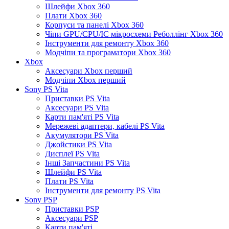
Шлейфи Xbox 360
Плати Xbox 360
Корпуси та панелі Xbox 360
Чіпи GPU/CPU/IC мікросхеми Реболлінг Xbox 360
Інструменти для ремонту Xbox 360
Модчіпи та програматори Xbox 360
Xbox
Аксесуари Xbox перший
Модчіпи Xbox перший
Sony PS Vita
Приставки PS Vita
Аксесуари PS Vita
Карти пам'яті PS Vita
Мережеві адаптери, кабелі PS Vita
Акумулятори PS Vita
Джойстики PS Vita
Дисплеї PS Vita
Інші Запчастини PS Vita
Шлейфи PS Vita
Плати PS Vita
Інструменти для ремонту PS Vita
Sony PSP
Приставки PSP
Аксесуари PSP
Карти пам'яті