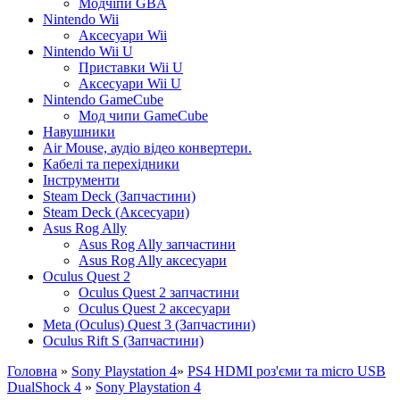
Модчіпи GBA
Nintendo Wii
Аксесуари Wii
Nintendo Wii U
Приставки Wii U
Аксесуари Wii U
Nintendo GameCube
Мод чипи GameCube
Навушники
Air Mouse, аудіо відео конвертери.
Кабелі та перехідники
Інструменти
Steam Deck (Запчастини)
Steam Deck (Аксесуари)
Asus Rog Ally
Asus Rog Ally запчастини
Asus Rog Ally аксесуари
Oculus Quest 2
Oculus Quest 2 запчастини
Oculus Quest 2 аксесуари
Meta (Oculus) Quest 3 (Запчастини)
Oculus Rift S (Запчастини)
Головна
»
Sony Playstation 4
»
PS4 HDMI роз'єми та micro USB
DualShock 4
»
Sony Playstation 4