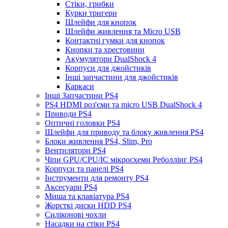
Стіки, грибки
Курки тригери
Шлейфи для кнопок
Шлейфи живлення та Micro USB
Контактні гумки для кнопок
Кнопки та хрестовини
Акумулятори DualShock 4
Корпуси для джойстиків
Інші запчастини для джойстиків
Каркаси
Інші Запчастини PS4
PS4 HDMI роз'єми та micro USB DualShock 4
Приводи PS4
Оптичні головки PS4
Шлейфи для приводу та блоку живлення PS4
Блоки живлення PS4, Slim, Pro
Вентилятори PS4
Чіпи GPU/CPU/IC мікросхеми Реболлінг PS4
Корпуси та панелі PS4
Інструменти для ремонту PS4
Аксесуари PS4
Миша та клавіатура PS4
Жорсткі диски HDD PS4
Силіконові чохли
Насадки на стіки PS4