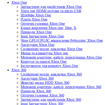
Xbox One
Запчастини для джойстиків Xbox One
Xbox one HDMI роз'єми та micro USB
Шлейфи Xbox One
Плати Xbox One
Оптичні головки Xbox One
Блоки живлення Xbox one, Slim, X
Приводи Xbox One
Інші Запчастини Xbox One
Чіпи GPU/CPU/IC мікросхеми Реболлінг Xbox One
Аксесуари Xbox One
Силіконові чохли, накладки Xbox One
Миша та клавіатура Xbox one
Мережеві адаптери, кабелі, перехідники Xbox One
Корпуси та панелі Xbox One
Інструменти для ремонту Xbox One
Xbox 360
Силіконові чохли, накладки Xbox 360
Аксесуари Xbox 360
Жорсткі диски HDD Xbox 360
Мережеві адаптери, кабелі, перехідники Xbox 360
Приводи Xbox 360
Оптичні головки Xbox 360
Запчастини для джойстиків Xbox 360
Інші Запчастини Xbox 360