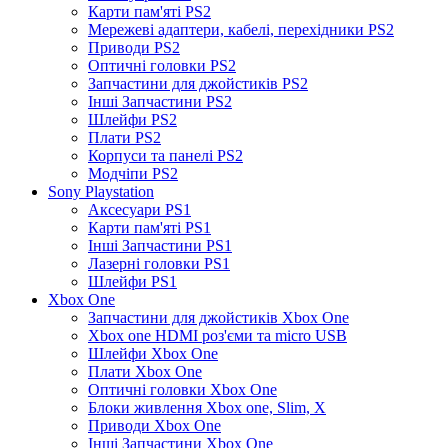
Карти пам'яті PS2
Мережеві адаптери, кабелі, перехідники PS2
Приводи PS2
Оптичні головки PS2
Запчастини для джойстиків PS2
Інші Запчастини PS2
Шлейфи PS2
Плати PS2
Корпуси та панелі PS2
Модчіпи PS2
Sony Playstation
Аксесуари PS1
Карти пам'яті PS1
Інші Запчастини PS1
Лазерні головки PS1
Шлейфи PS1
Xbox One
Запчастини для джойстиків Xbox One
Xbox one HDMI роз'єми та micro USB
Шлейфи Xbox One
Плати Xbox One
Оптичні головки Xbox One
Блоки живлення Xbox one, Slim, X
Приводи Xbox One
Інші Запчастини Xbox One