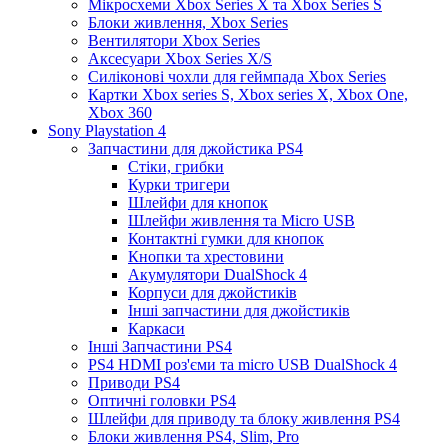
Мікросхеми Xbox Series X та Xbox Series S
Блоки живлення, Xbox Series
Вентилятори Xbox Series
Аксесуари Xbox Series X/S
Силіконові чохли для геймпада Xbox Series
Картки Xbox series S, Xbox series X, Xbox One,
Xbox 360
Sony Playstation 4
Запчастини для джойстика PS4
Стіки, грибки
Курки тригери
Шлейфи для кнопок
Шлейфи живлення та Micro USB
Контактні гумки для кнопок
Кнопки та хрестовини
Акумулятори DualShock 4
Корпуси для джойстиків
Інші запчастини для джойстиків
Каркаси
Інші Запчастини PS4
PS4 HDMI роз'єми та micro USB DualShock 4
Приводи PS4
Оптичні головки PS4
Шлейфи для приводу та блоку живлення PS4
Блоки живлення PS4, Slim, Pro