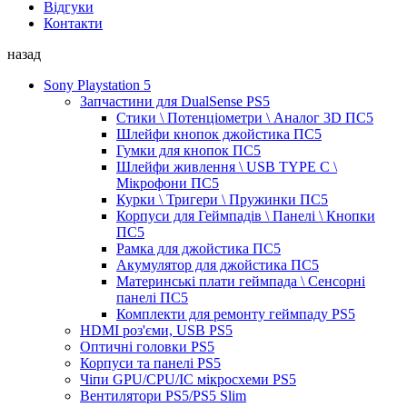
Відгуки
Контакти
назад
Sony Playstation 5
Запчастини для DualSense PS5
Стики \ Потенціометри \ Аналог 3D ПС5
Шлейфи кнопок джойстика ПС5
Гумки для кнопок ПС5
Шлейфи живлення \ USB TYPE C \
Мікрофони ПС5
Курки \ Тригери \ Пружинки ПС5
Корпуси для Геймпадів \ Панелі \ Кнопки
ПС5
Рамка для джойстика ПС5
Акумулятор для джойстика ПС5
Материнські плати геймпада \ Сенсорні
панелі ПС5
Комплекти для ремонту геймпаду PS5
HDMI роз'єми, USB PS5
Оптичні головки PS5
Корпуси та панелі PS5
Чіпи GPU/CPU/IC мікросхеми PS5
Вентилятори PS5/PS5 Slim