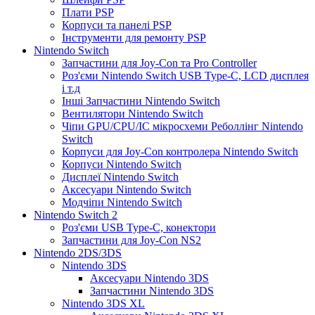
Плати PSP
Корпуси та панелі PSP
Інструменти для ремонту PSP
Nintendo Switch
Запчастини для Joy-Con та Pro Controller
Роз'єми Nintendo Switch USB Type-C, LCD дисплея
і т.д
Інші Запчастини Nintendo Switch
Вентилятори Nintendo Switch
Чіпи GPU/CPU/IC мікросхеми Реболлінг Nintendo
Switch
Корпуси для Joy-Con контролера Nintendo Switch
Корпуси Nintendo Switch
Дисплеї Nintendo Switch
Аксесуари Nintendo Switch
Модчіпи Nintendo Switch
Nintendo Switch 2
Роз'єми USB Type-C, конектори
Запчастини для Joy-Con NS2
Nintendo 2DS/3DS
Nintendo 3DS
Аксесуари Nintendo 3DS
Запчастини Nintendo 3DS
Nintendo 3DS XL