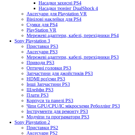
Насадки захисні PS4
Насадки тюнінг DualShock 4
Аксесуари для Playstation VR
Вінілові наклейки для PS4
Сумки для PS4
PlayStation VR
Мережеві адаптери, кабелі, перехідники PS4
Sony Playstation 3
Приставки PS3
Аксесуари PS3
Мережеві адаптери, кабелі, перехідники PS3
Приводи PS3
Оптичні головки PS3
Запчастини для джойстиків PS3
HDMI роз'єми PS3
Інші Запчастини PS3
Шлейфи PS3
Плати PS3
Корпуси та панелі PS3
Чіпи GPU/CPU/IC мікросхеми Реболлінг PS3
Інструменти для ремонту PS3
Модчіпи та програматори PS3
Sony Playstation 2
Приставки PS2
Аксесуари PS2