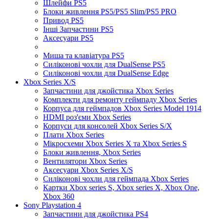
Шлейфи PS5
Блоки живлення PS5/PS5 Slim/PS5 PRO
Привод PS5
Інші Запчастини PS5
Аксесуари PS5
Миша та клавіатура PS5
Силіконові чохли для DualSense PS5
Силіконові чохли для DualSense Edge
Xbox Series X/S
Запчастини для джойстика Xbox Series
Комплекти для ремонту геймпаду Xbox Series
Корпуса для геймпадов Xbox Series Model 1914
HDMI роз'єми Xbox Series
Корпуси для консолей Xbox Series S/X
Плати Xbox Series
Мікросхеми Xbox Series X та Xbox Series S
Блоки живлення, Xbox Series
Вентилятори Xbox Series
Аксесуари Xbox Series X/S
Силіконові чохли для геймпада Xbox Series
Картки Xbox series S, Xbox series X, Xbox One,
Xbox 360
Sony Playstation 4
Запчастини для джойстика PS4