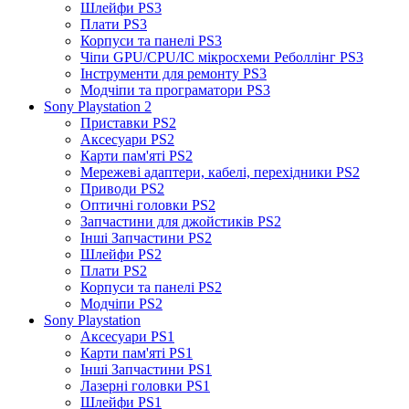
Шлейфи PS3
Плати PS3
Корпуси та панелі PS3
Чіпи GPU/CPU/IC мікросхеми Реболлінг PS3
Інструменти для ремонту PS3
Модчіпи та програматори PS3
Sony Playstation 2
Приставки PS2
Аксесуари PS2
Карти пам'яті PS2
Мережеві адаптери, кабелі, перехідники PS2
Приводи PS2
Оптичні головки PS2
Запчастини для джойстиків PS2
Інші Запчастини PS2
Шлейфи PS2
Плати PS2
Корпуси та панелі PS2
Модчіпи PS2
Sony Playstation
Аксесуари PS1
Карти пам'яті PS1
Інші Запчастини PS1
Лазерні головки PS1
Шлейфи PS1