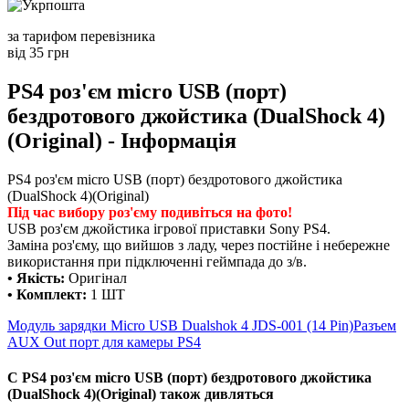
за тарифом перевізника
від 35 грн
PS4 роз'єм micro USB (порт)
бездротового джойстика (DualShock 4)
(Original) - Інформація
PS4 роз'єм micro USB (порт) бездротового джойстика
(DualShock 4)(Original)
Під час вибору роз'єму подивіться на фото!
USB роз'єм джойстика ігрової приставки Sony PS4.
Заміна роз'єму, що вийшов з ладу, через постійне і небережне
використання при підключенні геймпада до з/в.
• Якість:
Оригінал
• Комплект:
1 ШТ
Модуль зарядки Micro USB Dualshok 4 JDS-001 (14 Pin)
Разъем
AUX Out порт для камеры PS4
С PS4 роз'єм micro USB (порт) бездротового джойстика
(DualShock 4)(Original) також дивляться