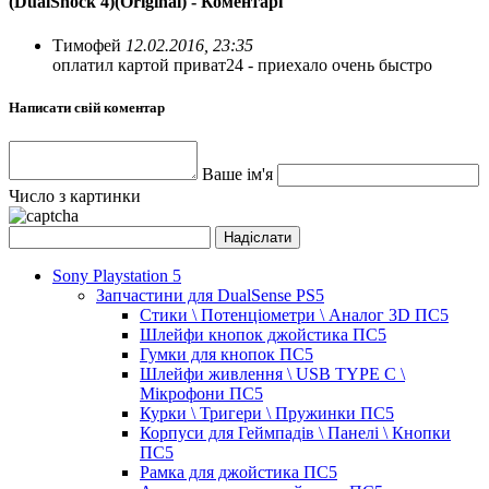
(DualShock 4)(Original) - Коментарі
Тимофей
12.02.2016, 23:35
оплатил картой приват24 - приехало очень быстро
Написати свій коментар
Ваше ім'я
Число з картинки
Sony Playstation 5
Запчастини для DualSense PS5
Стики \ Потенціометри \ Аналог 3D ПС5
Шлейфи кнопок джойстика ПС5
Гумки для кнопок ПС5
Шлейфи живлення \ USB TYPE C \
Мікрофони ПС5
Курки \ Тригери \ Пружинки ПС5
Корпуси для Геймпадів \ Панелі \ Кнопки
ПС5
Рамка для джойстика ПС5