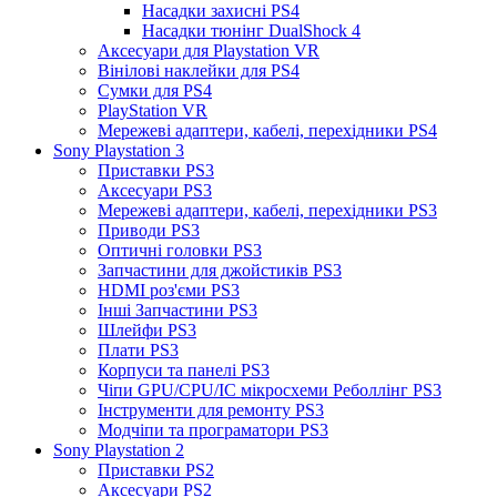
Насадки захисні PS4
Насадки тюнінг DualShock 4
Аксесуари для Playstation VR
Вінілові наклейки для PS4
Сумки для PS4
PlayStation VR
Мережеві адаптери, кабелі, перехідники PS4
Sony Playstation 3
Приставки PS3
Аксесуари PS3
Мережеві адаптери, кабелі, перехідники PS3
Приводи PS3
Оптичні головки PS3
Запчастини для джойстиків PS3
HDMI роз'єми PS3
Інші Запчастини PS3
Шлейфи PS3
Плати PS3
Корпуси та панелі PS3
Чіпи GPU/CPU/IC мікросхеми Реболлінг PS3
Інструменти для ремонту PS3
Модчіпи та програматори PS3
Sony Playstation 2
Приставки PS2
Аксесуари PS2