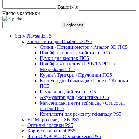
Ваше ім'я
Число з картинки
Sony Playstation 5
Запчастини для DualSense PS5
Стики \ Потенціометри \ Аналог 3D ПС5
Шлейфи кнопок джойстика ПС5
Гумки для кнопок ПС5
Шлейфи живлення \ USB TYPE C \
Мікрофони ПС5
Курки \ Тригери \ Пружинки ПС5
Корпуси для Геймпадів \ Панелі \ Кнопки
ПС5
Рамка для джойстика ПС5
Акумулятор для джойстика ПС5
Материнські плати геймпада \ Сенсорні
панелі ПС5
Комплекти для ремонту геймпаду PS5
HDMI роз'єми, USB PS5
Оптичні головки PS5
Корпуси та панелі PS5
Чіпи GPU/CPU/IC мікросхеми PS5