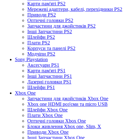
Карти пам'яті PS2
Мережеві адаптери, кабелі, перехідники PS2
Приводи PS2
Оптичні головки PS2
Запчастини для джойстиків PS2
Інші Запчастини PS2
Шлейфи PS2
Плати PS2
Корпуси та панелі PS2
Модчіпи PS2
Sony Playstation
Аксесуари PS1
Карти пам'яті PS1
Інші Запчастини PS1
Лазерні головки PS1
Шлейфи PS1
Xbox One
Запчастини для джойстиків Xbox One
Xbox one HDMI роз'єми та micro USB
Шлейфи Xbox One
Плати Xbox One
Оптичні головки Xbox One
Блоки живлення Xbox one, Slim, X
Приводи Xbox One
Інші Запчастини Xbox One