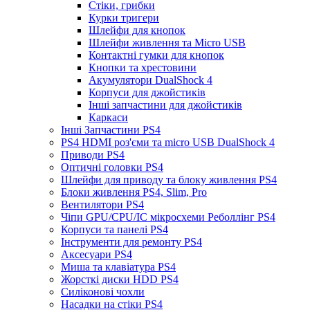
Стіки, грибки
Курки тригери
Шлейфи для кнопок
Шлейфи живлення та Micro USB
Контактні гумки для кнопок
Кнопки та хрестовини
Акумулятори DualShock 4
Корпуси для джойстиків
Інші запчастини для джойстиків
Каркаси
Інші Запчастини PS4
PS4 HDMI роз'єми та micro USB DualShock 4
Приводи PS4
Оптичні головки PS4
Шлейфи для приводу та блоку живлення PS4
Блоки живлення PS4, Slim, Pro
Вентилятори PS4
Чіпи GPU/CPU/IC мікросхеми Реболлінг PS4
Корпуси та панелі PS4
Інструменти для ремонту PS4
Аксесуари PS4
Миша та клавіатура PS4
Жорсткі диски HDD PS4
Силіконові чохли
Насадки на стіки PS4