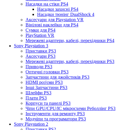
Насадки на стіки PS4
Насадки захисні PS4
Насадки тюнінг DualShock 4
Аксесуари для Playstation VR
Вінілові наклейки для PS4
Сумки для PS4
PlayStation VR
Мережеві адаптери, кабелі, перехідники PS4
Sony Playstation 3
Приставки PS3
Аксесуари PS3
Мережеві адаптери, кабелі, перехідники PS3
Приводи PS3
Оптичні головки PS3
Запчастини для джойстиків PS3
HDMI роз'єми PS3
Інші Запчастини PS3
Шлейфи PS3
Плати PS3
Корпуси та панелі PS3
Чіпи GPU/CPU/IC мікросхеми Реболлінг PS3
Інструменти для ремонту PS3
Модчіпи та програматори PS3
Sony Playstation 2
Приставки PS2