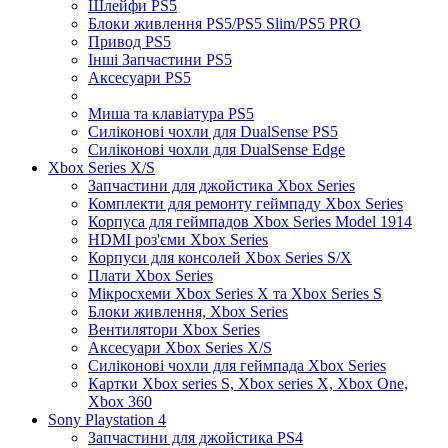
Шлейфи PS5
Блоки живлення PS5/PS5 Slim/PS5 PRO
Привод PS5
Інші Запчастини PS5
Аксесуари PS5
Миша та клавіатура PS5
Силіконові чохли для DualSense PS5
Силіконові чохли для DualSense Edge
Xbox Series X/S
Запчастини для джойстика Xbox Series
Комплекти для ремонту геймпаду Xbox Series
Корпуса для геймпадов Xbox Series Model 1914
HDMI роз'єми Xbox Series
Корпуси для консолей Xbox Series S/X
Плати Xbox Series
Мікросхеми Xbox Series X та Xbox Series S
Блоки живлення, Xbox Series
Вентилятори Xbox Series
Аксесуари Xbox Series X/S
Силіконові чохли для геймпада Xbox Series
Картки Xbox series S, Xbox series X, Xbox One,
Xbox 360
Sony Playstation 4
Запчастини для джойстика PS4