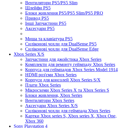
Вентилятори PS5/PS5 Slim
Шлейфи PS5
Блоки живлення PS5/PS5 Slim/PS5 PRO
Привод PS5
Інші Запчастини PS5
Аксесуари PS5
Миша та клавіатура PS5
Силіконові чохли для DualSense PS5
Силіконові чохли для DualSense Edge
Xbox Series X/S
Запчастини для джойстика Xbox Series
Комплекти для ремонту геймпаду Xbox Series
Корпуса для геймпадов Xbox Series Model 1914
HDMI роз'єми Xbox Series
Корпуси для консолей Xbox Series S/X
Плати Xbox Series
Мікросхеми Xbox Series X та Xbox Series S
Блоки живлення, Xbox Series
Вентилятори Xbox Series
Аксесуари Xbox Series X/S
Силіконові чохли для геймпада Xbox Series
Картки Xbox series S, Xbox series X, Xbox One,
Xbox 360
Sony Playstation 4