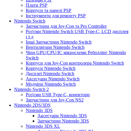
Плати PSP
Корпуси та панелі PSP
Інструменти для ремонту PSP
Nintendo Switch
Запчастини для Joy-Con та Pro Controller
Роз'єми Nintendo Switch USB Type-C, LCD дисплея
і т.д
Інші Запчастини Nintendo Switch
Вентилятори Nintendo Switch
Чіпи GPU/CPU/IC мікросхеми Реболлінг Nintendo
Switch
Корпуси для Joy-Con контролера Nintendo Switch
Корпуси Nintendo Switch
Дисплеї Nintendo Switch
Аксесуари Nintendo Switch
Модчіпи Nintendo Switch
Nintendo Switch 2
Роз'єми USB Type-C, конектори
Запчастини для Joy-Con NS2
Nintendo 2DS/3DS
Nintendo 3DS
Аксесуари Nintendo 3DS
Запчастини Nintendo 3DS
Nintendo 3DS XL