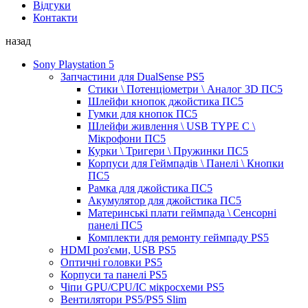
Відгуки
Контакти
назад
Sony Playstation 5
Запчастини для DualSense PS5
Стики \ Потенціометри \ Аналог 3D ПС5
Шлейфи кнопок джойстика ПС5
Гумки для кнопок ПС5
Шлейфи живлення \ USB TYPE C \
Мікрофони ПС5
Курки \ Тригери \ Пружинки ПС5
Корпуси для Геймпадів \ Панелі \ Кнопки
ПС5
Рамка для джойстика ПС5
Акумулятор для джойстика ПС5
Материнські плати геймпада \ Сенсорні
панелі ПС5
Комплекти для ремонту геймпаду PS5
HDMI роз'єми, USB PS5
Оптичні головки PS5
Корпуси та панелі PS5
Чіпи GPU/CPU/IC мікросхеми PS5
Вентилятори PS5/PS5 Slim