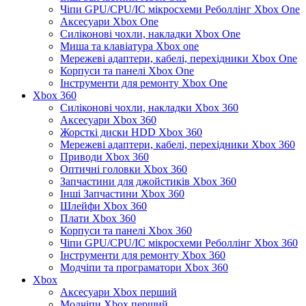
Чіпи GPU/CPU/IC мікросхеми Реболлінг Xbox One
Аксесуари Xbox One
Силіконові чохли, накладки Xbox One
Миша та клавіатура Xbox one
Мережеві адаптери, кабелі, перехідники Xbox One
Корпуси та панелі Xbox One
Інструменти для ремонту Xbox One
Xbox 360
Силіконові чохли, накладки Xbox 360
Аксесуари Xbox 360
Жорсткі диски HDD Xbox 360
Мережеві адаптери, кабелі, перехідники Xbox 360
Приводи Xbox 360
Оптичні головки Xbox 360
Запчастини для джойстиків Xbox 360
Інші Запчастини Xbox 360
Шлейфи Xbox 360
Плати Xbox 360
Корпуси та панелі Xbox 360
Чіпи GPU/CPU/IC мікросхеми Реболлінг Xbox 360
Інструменти для ремонту Xbox 360
Модчіпи та програматори Xbox 360
Xbox
Аксесуари Xbox перший
Модчіпи Xbox перший