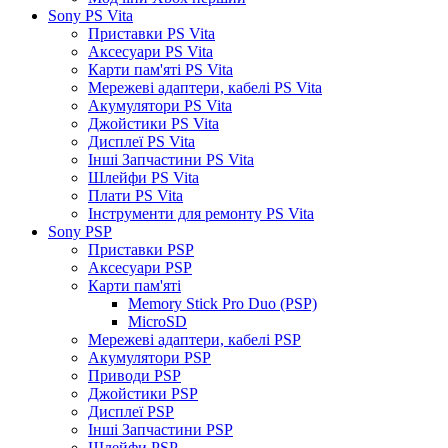
Sony PS Vita
Приставки PS Vita
Аксесуари PS Vita
Карти пам'яті PS Vita
Мережеві адаптери, кабелі PS Vita
Акумулятори PS Vita
Джойстики PS Vita
Дисплеї PS Vita
Інші Запчастини PS Vita
Шлейфи PS Vita
Плати PS Vita
Інструменти для ремонту PS Vita
Sony PSP
Приставки PSP
Аксесуари PSP
Карти пам'яті
Memory Stick Pro Duo (PSP)
MicroSD
Мережеві адаптери, кабелі PSP
Акумулятори PSP
Приводи PSP
Джойстики PSP
Дисплеї PSP
Інші Запчастини PSP
Шлейфи PSP