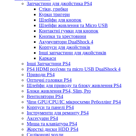
Запчастини для джойстика PS4
Стіки, грибки
Курки тригери
Шлейфи для кнопок
Шлейфи живлення та Micro USB
Контактні гумки для кнопок
Кнопки та хрестовини
Акумулятори DualShock 4
Корпуси для джойстиків
Інші запчастини для джойстиків
Каркаси
Інші Запчастини PS4
PS4 HDMI роз'єми та micro USB DualShock 4
Приводи PS4
Оптичні головки PS4
Шлейфи для приводу та блоку живлення PS4
Блоки живлення PS4, Slim, Pro
Вентилятори PS4
Чіпи GPU/CPU/IC мікросхеми Реболлінг PS4
Корпуси та панелі PS4
Інструменти для ремонту PS4
Аксесуари PS4
Миша та клавіатура PS4
Жорсткі диски HDD PS4
Силіконові чохли