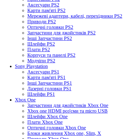
Аксесуари PS2
Карти пам'яті PS2
Мережеві адаптери, кабелі, перехідники PS2
Приводи PS2
Оптичні головки PS2
Запчастини для джойстиків PS2
Інші Запчастини PS2
Шлейфи PS2
Плати PS2
Корпуси та панелі PS2
Модчіпи PS2
Sony Playstation
Аксесуари PS1
Карти пам'яті PS1
Інші Запчастини PS1
Лазерні головки PS1
Шлейфи PS1
Xbox One
Запчастини для джойстиків Xbox One
Xbox one HDMI роз'єми та micro USB
Шлейфи Xbox One
Плати Xbox One
Оптичні головки Xbox One
Блоки живлення Xbox one, Slim, X
Приводи Xbox One