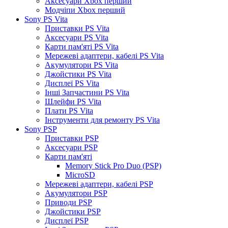
Аксесуари Xbox перший
Модчіпи Xbox перший
Sony PS Vita
Приставки PS Vita
Аксесуари PS Vita
Карти пам'яті PS Vita
Мережеві адаптери, кабелі PS Vita
Акумулятори PS Vita
Джойстики PS Vita
Дисплеї PS Vita
Інші Запчастини PS Vita
Шлейфи PS Vita
Плати PS Vita
Інструменти для ремонту PS Vita
Sony PSP
Приставки PSP
Аксесуари PSP
Карти пам'яті
Memory Stick Pro Duo (PSP)
MicroSD
Мережеві адаптери, кабелі PSP
Акумулятори PSP
Приводи PSP
Джойстики PSP
Дисплеї PSP