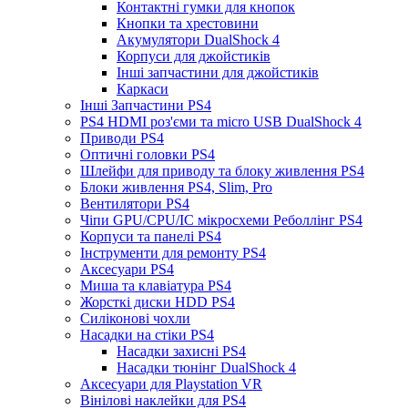
Контактні гумки для кнопок
Кнопки та хрестовини
Акумулятори DualShock 4
Корпуси для джойстиків
Інші запчастини для джойстиків
Каркаси
Інші Запчастини PS4
PS4 HDMI роз'єми та micro USB DualShock 4
Приводи PS4
Оптичні головки PS4
Шлейфи для приводу та блоку живлення PS4
Блоки живлення PS4, Slim, Pro
Вентилятори PS4
Чіпи GPU/CPU/IC мікросхеми Реболлінг PS4
Корпуси та панелі PS4
Інструменти для ремонту PS4
Аксесуари PS4
Миша та клавіатура PS4
Жорсткі диски HDD PS4
Силіконові чохли
Насадки на стіки PS4
Насадки захисні PS4
Насадки тюнінг DualShock 4
Аксесуари для Playstation VR
Вінілові наклейки для PS4