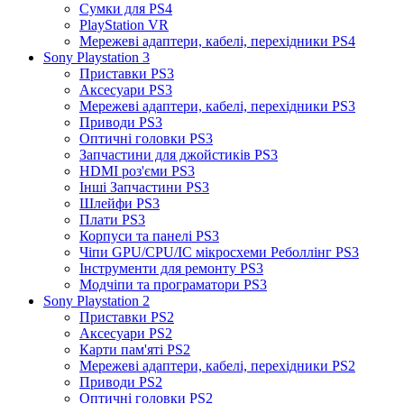
Сумки для PS4
PlayStation VR
Мережеві адаптери, кабелі, перехідники PS4
Sony Playstation 3
Приставки PS3
Аксесуари PS3
Мережеві адаптери, кабелі, перехідники PS3
Приводи PS3
Оптичні головки PS3
Запчастини для джойстиків PS3
HDMI роз'єми PS3
Інші Запчастини PS3
Шлейфи PS3
Плати PS3
Корпуси та панелі PS3
Чіпи GPU/CPU/IC мікросхеми Реболлінг PS3
Інструменти для ремонту PS3
Модчіпи та програматори PS3
Sony Playstation 2
Приставки PS2
Аксесуари PS2
Карти пам'яті PS2
Мережеві адаптери, кабелі, перехідники PS2
Приводи PS2
Оптичні головки PS2