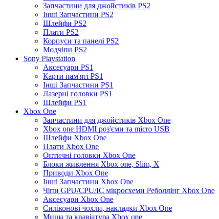
Запчастини для джойстиків PS2
Інші Запчастини PS2
Шлейфи PS2
Плати PS2
Корпуси та панелі PS2
Модчіпи PS2
Sony Playstation
Аксесуари PS1
Карти пам'яті PS1
Інші Запчастини PS1
Лазерні головки PS1
Шлейфи PS1
Xbox One
Запчастини для джойстиків Xbox One
Xbox one HDMI роз'єми та micro USB
Шлейфи Xbox One
Плати Xbox One
Оптичні головки Xbox One
Блоки живлення Xbox one, Slim, X
Приводи Xbox One
Інші Запчастини Xbox One
Чіпи GPU/CPU/IC мікросхеми Реболлінг Xbox One
Аксесуари Xbox One
Силіконові чохли, накладки Xbox One
Миша та клавіатура Xbox one