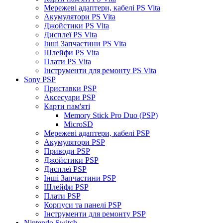
Мережеві адаптери, кабелі PS Vita
Акумулятори PS Vita
Джойстики PS Vita
Дисплеї PS Vita
Інші Запчастини PS Vita
Шлейфи PS Vita
Плати PS Vita
Інструменти для ремонту PS Vita
Sony PSP
Приставки PSP
Аксесуари PSP
Карти пам'яті
Memory Stick Pro Duo (PSP)
MicroSD
Мережеві адаптери, кабелі PSP
Акумулятори PSP
Приводи PSP
Джойстики PSP
Дисплеї PSP
Інші Запчастини PSP
Шлейфи PSP
Плати PSP
Корпуси та панелі PSP
Інструменти для ремонту PSP
Nintendo Switch