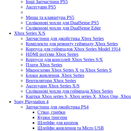
Інші Запчастини PS5
Аксесуари PS5
Миша та клавіатура PS5
Силіконові чохли для DualSense PS5
Силіконові чохли для DualSense Edge
Xbox Series X/S
Запчастини для джойстика Xbox Series
Комплекти для ремонту геймпаду Xbox Series
Корпуса для геймпадов Xbox Series Model 1914
HDMI роз'єми Xbox Series
Корпуси для консолей Xbox Series S/X
Плати Xbox Series
Мікросхеми Xbox Series X та Xbox Series S
Блоки живлення, Xbox Series
Вентилятори Xbox Series
Аксесуари Xbox Series X/S
Силіконові чохли для геймпада Xbox Series
Картки Xbox series S, Xbox series X, Xbox One, Xbox
Sony Playstation 4
Запчастини для джойстика PS4
Стіки, грибки
Курки тригери
Шлейфи для кнопок
Шлейфи живлення та Micro USB