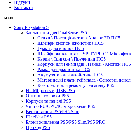
Відгуки
Контакти
назад
Sony Playstation 5
Запчастини для DualSense PS5
Стики \ Потенціометри \ Аналог 3D ПС5
Шлейфи кнопок джойстика ПС5
Гумки для кнопок ПС5
Шлейфи живлення \ USB TYPE C \ Мікрофон
Курки \ Тригери \ Пружинки ПС5
Корпуси для Геймпадів \ Панелі \ Кнопки ПС5
Рамка для джойстика ПС5
Акумулятор для джойстика ПС5
Материнські плати геймпада \ Сенсорні панел
Комплекти для ремонту геймпаду PS5
HDMI роз'єми, USB PS5
Оптичні головки PS5
Корпуси та панелі PS5
Чіпи GPU/CPU/IC мікросхеми PS5
Вентилятори PS5/PS5 Slim
Шлейфи PS5
Блоки живлення PS5/PS5 Slim/PS5 PRO
Привод PS5