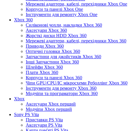
Мережеві адаптери, кабелі, перехідники Xbox One
Корпуси та панелі Xbox One
Інструменти для ремонту Xbox One
Xbox 360
Силіконові чохли, накладки Xbox 360
Аксесуари Xbox 360
Жорсткі диски HDD Xbox 360
Мережеві адаптери, кабелі, перехідники Xbox 360
Приводи Xbox 360
Оптичні головки Xbox 360
Запчастини для джойстиків Xbox 360
Інші Запчастини Xbox 360
Шлейфи Xbox 360
Плати Xbox 360
Корпуси та панелі Xbox 360
Чіпи GPU/CPU/IC мікросхеми Реболлінг Xbox 360
Інструменти для ремонту Xbox 360
Модчіпи та програматори Xbox 360
Xbox
Аксесуари Xbox перший
Модчіпи Xbox перший
Sony PS Vita
Приставки PS Vita
Аксесуари PS Vita
Карти пам'яті PS Vita