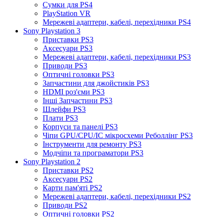
Сумки для PS4
PlayStation VR
Мережеві адаптери, кабелі, перехідники PS4
Sony Playstation 3
Приставки PS3
Аксесуари PS3
Мережеві адаптери, кабелі, перехідники PS3
Приводи PS3
Оптичні головки PS3
Запчастини для джойстиків PS3
HDMI роз'єми PS3
Інші Запчастини PS3
Шлейфи PS3
Плати PS3
Корпуси та панелі PS3
Чіпи GPU/CPU/IC мікросхеми Реболлінг PS3
Інструменти для ремонту PS3
Модчіпи та програматори PS3
Sony Playstation 2
Приставки PS2
Аксесуари PS2
Карти пам'яті PS2
Мережеві адаптери, кабелі, перехідники PS2
Приводи PS2
Оптичні головки PS2