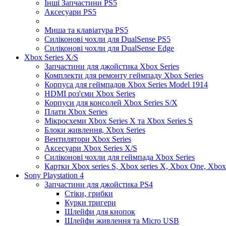
Інші Запчастини PS5
Аксесуари PS5
Миша та клавіатура PS5
Силіконові чохли для DualSense PS5
Силіконові чохли для DualSense Edge
Xbox Series X/S
Запчастини для джойстика Xbox Series
Комплекти для ремонту геймпаду Xbox Series
Корпуса для геймпадов Xbox Series Model 1914
HDMI роз'єми Xbox Series
Корпуси для консолей Xbox Series S/X
Плати Xbox Series
Мікросхеми Xbox Series X та Xbox Series S
Блоки живлення, Xbox Series
Вентилятори Xbox Series
Аксесуари Xbox Series X/S
Силіконові чохли для геймпада Xbox Series
Картки Xbox series S, Xbox series X, Xbox One, Xbox
Sony Playstation 4
Запчастини для джойстика PS4
Стіки, грибки
Курки тригери
Шлейфи для кнопок
Шлейфи живлення та Micro USB