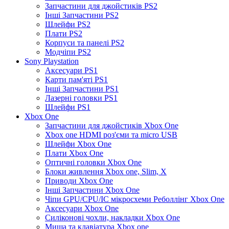
Запчастини для джойстиків PS2
Інші Запчастини PS2
Шлейфи PS2
Плати PS2
Корпуси та панелі PS2
Модчіпи PS2
Sony Playstation
Аксесуари PS1
Карти пам'яті PS1
Інші Запчастини PS1
Лазерні головки PS1
Шлейфи PS1
Xbox One
Запчастини для джойстиків Xbox One
Xbox one HDMI роз'єми та micro USB
Шлейфи Xbox One
Плати Xbox One
Оптичні головки Xbox One
Блоки живлення Xbox one, Slim, X
Приводи Xbox One
Інші Запчастини Xbox One
Чіпи GPU/CPU/IC мікросхеми Реболлінг Xbox One
Аксесуари Xbox One
Силіконові чохли, накладки Xbox One
Миша та клавіатура Xbox one