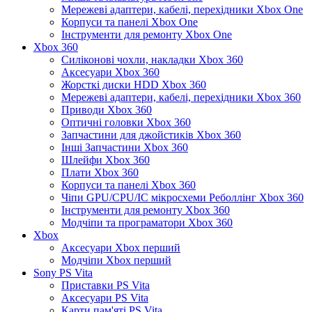
Мережеві адаптери, кабелі, перехідники Xbox One
Корпуси та панелі Xbox One
Інструменти для ремонту Xbox One
Xbox 360
Силіконові чохли, накладки Xbox 360
Аксесуари Xbox 360
Жорсткі диски HDD Xbox 360
Мережеві адаптери, кабелі, перехідники Xbox 360
Приводи Xbox 360
Оптичні головки Xbox 360
Запчастини для джойстиків Xbox 360
Інші Запчастини Xbox 360
Шлейфи Xbox 360
Плати Xbox 360
Корпуси та панелі Xbox 360
Чіпи GPU/CPU/IC мікросхеми Реболлінг Xbox 360
Інструменти для ремонту Xbox 360
Модчіпи та програматори Xbox 360
Xbox
Аксесуари Xbox перший
Модчіпи Xbox перший
Sony PS Vita
Приставки PS Vita
Аксесуари PS Vita
Карти пам'яті PS Vita