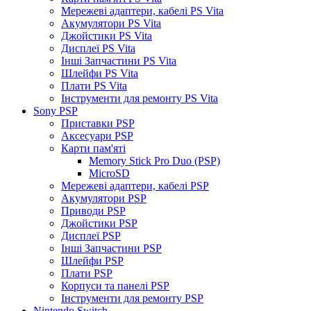
Мережеві адаптери, кабелі PS Vita
Акумулятори PS Vita
Джойстики PS Vita
Дисплеї PS Vita
Інші Запчастини PS Vita
Шлейфи PS Vita
Плати PS Vita
Інструменти для ремонту PS Vita
Sony PSP
Приставки PSP
Аксесуари PSP
Карти пам'яті
Memory Stick Pro Duo (PSP)
MicroSD
Мережеві адаптери, кабелі PSP
Акумулятори PSP
Приводи PSP
Джойстики PSP
Дисплеї PSP
Інші Запчастини PSP
Шлейфи PSP
Плати PSP
Корпуси та панелі PSP
Інструменти для ремонту PSP
Nintendo Switch