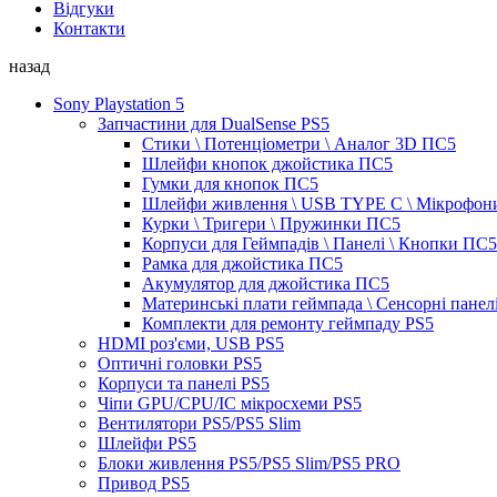
Відгуки
Контакти
назад
Sony Playstation 5
Запчастини для DualSense PS5
Стики \ Потенціометри \ Аналог 3D ПС5
Шлейфи кнопок джойстика ПС5
Гумки для кнопок ПС5
Шлейфи живлення \ USB TYPE C \ Мікрофон
Курки \ Тригери \ Пружинки ПС5
Корпуси для Геймпадів \ Панелі \ Кнопки ПС5
Рамка для джойстика ПС5
Акумулятор для джойстика ПС5
Материнські плати геймпада \ Сенсорні панел
Комплекти для ремонту геймпаду PS5
HDMI роз'єми, USB PS5
Оптичні головки PS5
Корпуси та панелі PS5
Чіпи GPU/CPU/IC мікросхеми PS5
Вентилятори PS5/PS5 Slim
Шлейфи PS5
Блоки живлення PS5/PS5 Slim/PS5 PRO
Привод PS5