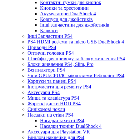
Контактні гумки для кнопок
Кнопки та хрестовини
Акумулятори DualShock 4
Корпуси для джойстиків
Інші запчастини для джойстиків
Каркаси
Інші Запчастини PS4
PS4 HDMI роз'єми та micro USB DualShock 4
Приводи PS4
Оптичні головки PS4
Шлейфи для приводу та блоку живлення PS4
Блоки живлення PS4, Slim, Pro
Вентилятори PS4
Чіпи GPU/CPU/IC мікросхеми Реболлінг PS4
Корпуси та панелі PS4
Інструменти для ремонту PS4
Аксесуари PS4
Миша та клавіатура PS4
Жорсткі диски HDD PS4
Силіконові чохли
Насадки на стіки PS4
Насадки захисні PS4
Насадки тюнінг DualShock 4
Аксесуари для Playstation VR
Вінілові наклейки для PS4